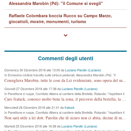
Alessandra Marobin (Pd): "il Comune si svegli"
Raffaele Colombara boccia Rucco su Campo Marzo,
giocattoli, mostre, monumenti, turismo
Commenti degli utenti
Domenica 30 Dicembre 2018 alle 13:00 da
Luciano Parolin (Luciano)
In Ennesimo ciclista travolto sulle strisce pedonali, Alessandra Marobin (Pd): "il
Comune si svegli"
Consigliera Marobin, tutte le cose da Lei evidenziate, sono opera del suo ex Assessore e compagno di Partito Antonio Marco Dalla Pozza Assessore alla "progettazione" di piste ciclabili e altre porcherie. A lui manderei il conto da saldare per incidenti e danni alle persone. E' ora che "finiamola." Avete perso rassegnatevi. qui IL SINDACO RUCCO NON C'ENTRA PER NIENTE. CAPITO!!!!!!!! Amen.
Giovedi 27 Dicembre 2018 alle 17:38 da
Luciano Parolin (Luciano)
In Panettone e ruspe, Comitato Albera al cantiere della Bretella. Rolando: "rispettare il
cronoprogramma"
Caro fratuck, conosco molto bene la zona, il percorso della bretella, la situazione dei cittadini, abito in Viale Trento. A partire dal 2003 ho partecipato al Comitato di Maddalene pro bretella, e a riunioni propositive per apportare modifiche al progetto. Numerose mie foto del territorio sono arrivate a Roma, altri miei interventi (non graditi dalla Sx) sono stati pubblicati dal GdV, assieme ad altri come Ciro Asproso, ora favorevole alla bretella. Ho partecipato alla raccolta firme per la chiusura della strada x 5 giorni eseguita dal Sindaco Hullwech per sforamento 180 Micro/g. Pertanto come impegno per la tematica sono apposto con la coscienza. Ora il Progetto è partito, fine! Voglio dire che la nuova Giunta "comunale" non c'entra più. L'opera sarà "malauguratamente" eseguita, ma non con il mio placet. Il Consigliere Comunale dovrebbe capire che la campagna elettorale è finita, con buona pace di tutti. Quello che invece dovrebbe interessare è la proprietà della strada, dall'uscita autostradale Ovest, sino alla Rotatoria dell'Albara, vi sono tre possessori: Autostrade SpA; La Provincia, il Comune. Come la mettiamo per il futuro ? I costi, da 50 sono saliti a 100 milioni di € come dire 20 milioni a KM (!) da non credere. Comunque si farà. Ma nessuno canti Vittoria, anzi meglio non farne un ulteriore fatto "partitico" per questioni elettorali o di seggio. Se mi manda la sua mail, sono disponibile ad inviare i documenti e le foto sopra descritte. Con ossequi, Luciano Parolin
Mercoledi 26 Dicembre 2018 alle 21:41 da
fratuck
In Panettone e ruspe, Comitato Albera al cantiere della Bretella. Rolando: "rispettare il
cronoprogramma"
Non sarà utile a lei dott. Parolin che di sicuro non ci abita, decine di migliaia di TIR, automobili e padroncini che passano quotidianamente per una strada appena rotabile, non è più possibile stendere i panni, attraversare la strada senza rischiare la morte, le case stanno crepando, i tempi sono cambiati e la bretella non passerà assolutamente per maddalene (ma cosa sta a dire?!), dia invece responsabilità a chi ha costruito tagliando la strada che doveva invece terminare a isola vicentina e non al moracchino lasciando Motta di Costabissara ancora in panne di traffico. I tempi sono cambiati dottore e se l'anagrafe della vita stagna nell'essere umano impressioni conservatrici, la società non le considera perchè va avanti, si industrializza e ha bisogno di infrastrutture e di sviluppo. Ultima considerazione, se è geloso di Rolando perchè vede in lui solo campagne politiche mentre si difendono i SOLI diritti dei cittadini, la preghiamo faccia considerazioni più appropriate. Saluti e complimenti per i suoi scritti.
Martedi 25 Dicembre 2018 alle 16:38 da
Luciano Parolin (Luciano)
In Panettone e ruspe, Comitato Albera al cantiere della Bretella. Rolando: "rispettare il