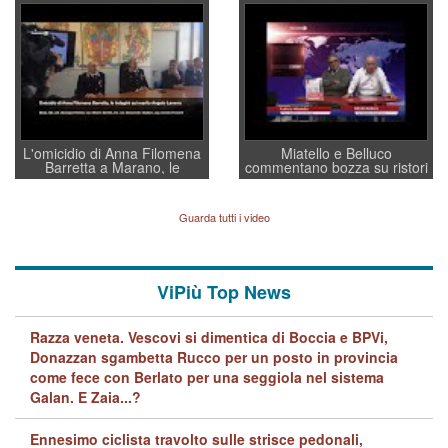
convochi con Di Maio CNCU
residenti”
a supporto della cabina di
regia al Mef
L'omicidio di Anna Filomena
Miatello e Belluco
Barretta a Marano, le
commentano bozza su ristori
indagini dei carabinieri di
BPVi e Veneto Banca
Vicenza sul marito Angelo
Lavarra: più avvincenti di
Guarda tutti i video
quelle di... Barbara D'Urso
ViPiù Top News
Razza veneta. Vescovi si dimentica di Boccia e BPVi,
Donazzan sgambetta Rucco per un posto in provincia
come fece con Berlato per una seggiola nel sistema
Galan. E Zaia...?
Ennesimo ciclista travolto sulle strisce pedonali,