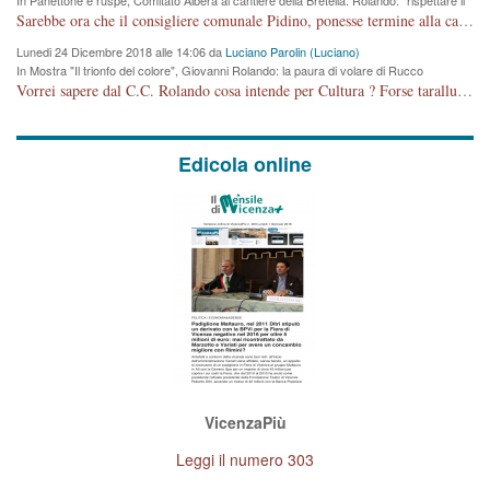
cronoprogramma"
Sarebbe ora che il consigliere comunale Pidino, ponesse termine alla campagna elettorale nel territorio del suo seggio Villaggio del Sole. La tiraca è iniziata, distruggerà 6 km di prateria ovest della città, ricca di fonti e sorgenti d'acqua. I cittadini di Maddalene non avranno più Pace la notte. Molta colpa per la costruzione di questa Strada è proprio del signor Rolando,dei suoi gazebo mobili e che vuol far passare questa opera VANDALICA come progetto "utile" a chi ? Non è cosa seria sig. Rolando!
Lunedi 24 Dicembre 2018 alle 14:06 da
Luciano Parolin (Luciano)
In Mostra "Il trionfo del colore", Giovanni Rolando: la paura di volare di Rucco
Vorrei sapere dal C.C. Rolando cosa intende per Cultura ? Forse tarallucci, vino e sagre, o spaghetti tricolori del PD ? Il continuo (s)parlare della mostra a Palazzo Chiericati caro consigliere DANNEGGIA FORTEMENTE l'immagine della città TUTTA e fa deviare i consensi che in RUSSIA (badi bene ex U.R.S.S.) sono ECCELLENTI. A livello artistico l'evento è di alta Valenza culturale, COMPITO di Tutta la Cittadinanza fare il possibile per propagandare l'iniziativa senza farne UN CASO PARTITICO come fa Lei da sempre. Meno Gazebo + Partecipazione! E così sia. Amen.
Edicola online
VicenzaPiù
Leggi il numero 303