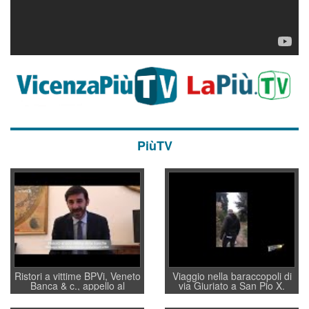
PiùTV
Ristori a vittime BPVi, Veneto
Viaggio nella baraccopoli di
Banca & c., appello al
via Giuriato a San Pio X.
sottosegretario Alessio
Vicenza ai Vicentini: “faremo
Villarosa: per mettere ordine
un regalo di Natale ai