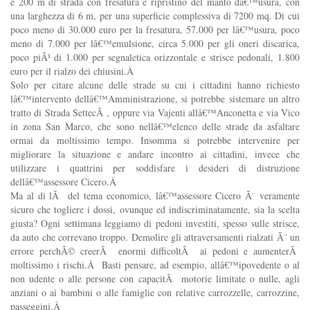
e 200 m di strada con fresatura e ripristino del manto dâ€™usura, con
una larghezza di 6 m, per una superficie complessiva di 7200 mq. Di cui
poco meno di 30.000 euro per la fresatura, 57.000 per lâ€™usura, poco
meno di 7.000 per lâ€™emulsione, circa 5.000 per gli oneri discarica,
poco piÃ¹ di 1.000 per segnaletica orizzontale e strisce pedonali, 1.800
euro per il rialzo dei chiusini.Â
Solo per citare alcune delle strade su cui i cittadini hanno richiesto
lâ€™intervento dellâ€™Amministrazione, si potrebbe sistemare un altro
tratto di Strada SettecÃ , oppure via Vajenti allâ€™Anconetta e via Vico
in zona San Marco, che sono nellâ€™elenco delle strade da asfaltare
ormai da moltissimo tempo. Insomma si potrebbe intervenire per
migliorare la situazione e andare incontro ai cittadini, invece che
utilizzare i quattrini per soddisfare i desideri di distruzione
dellâ€™assessore Cicero.Â
Ma al di lÃ del tema economico, lâ€™assessore Cicero Ã¨ veramente
sicuro che togliere i dossi, ovunque ed indiscriminatamente, sia la scelta
giusta? Ogni settimana leggiamo di pedoni investiti, spesso sulle strisce,
da auto che correvano troppo. Demolire gli attraversamenti rialzati Ã¨ un
errore perchÃ© creerÃ enormi difficoltÃ ai pedoni e aumenterÃ
moltissimo i rischi.Â Basti pensare, ad esempio, allâ€™ipovedente o al
non udente o alle persone con capacitÃ motorie limitate o nulle, agli
anziani o ai bambini o alle famiglie con relative carrozzelle, carrozzine,
passeggini.Â