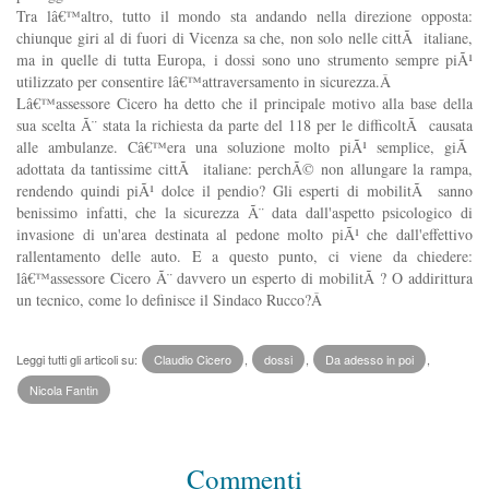
Tra lâ€™altro, tutto il mondo sta andando nella direzione opposta:
chiunque giri al di fuori di Vicenza sa che, non solo nelle cittÃ italiane,
ma in quelle di tutta Europa, i dossi sono uno strumento sempre piÃ¹
utilizzato per consentire lâ€™attraversamento in sicurezza.Â
Lâ€™assessore Cicero ha detto che il principale motivo alla base della
sua scelta Ã¨ stata la richiesta da parte del 118 per le difficoltÃ causata
alle ambulanze. Câ€™era una soluzione molto piÃ¹ semplice, giÃ
adottata da tantissime cittÃ italiane: perchÃ© non allungare la rampa,
rendendo quindi piÃ¹ dolce il pendio? Gli esperti di mobilitÃ sanno
benissimo infatti, che la sicurezza Ã¨ data dall'aspetto psicologico di
invasione di un'area destinata al pedone molto piÃ¹ che dall'effettivo
rallentamento delle auto. E a questo punto, ci viene da chiedere:
lâ€™assessore Cicero Ã¨ davvero un esperto di mobilitÃ ? O addirittura
un tecnico, come lo definisce il Sindaco Rucco?Â
Leggi tutti gli articoli su:
Claudio Cicero
,
dossi
,
Da adesso in poi
,
Nicola Fantin
Commenti