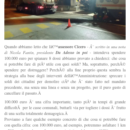
assessore Cicero
Quando abbiamo letto che lâ€™
-
Ã¨ scritto in una nota
di Nicola Fantin, presidente
Da Adesso in poi
- intendeva spendere
100.000 euro per spianare 8 dossi abbiamo provato a chiederci: che cosa
si potrebbe fare di piÃ¹ utile con quei soldi? Ma, soprattutto, perchÃ©
spendere per distruggere? PerchÃ© alla fine proprio questa sembra la
strategia alla base degli interventi dellâ€™Amministrazione: sprecare i
soldi dei cittadini per demolire ciÃ² che Ã¨ stato fatto nel mandato
precedente, ma senza una linea e senza un progetto, per il puro gusto di
cancellare il passato.Â
100.000 euro Ã¨ una cifra importante, tanto piÃ¹ in tempi di grande
difficoltÃ per le casse comunali, buttarli via per togliere i dossi Ã¨ frutto
di una scelta totalmente demagogica.Â
Proviamo a fare qualche esempio concreto di che cosa si potrebbe fare
con quella cifra: con 100.000 euro, ad esempio, potremmo asfaltare 1 km