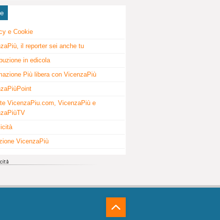
ne
cy e Cookie
zaPiù, il reporter sei anche tu
ibuzione in edicola
mazione Più libera con VicenzaPiù
zaPiùPoint
te VicenzaPiu.com, VicenzaPiù e
nzaPiùTV
icità
zione VicenzaPiù
⁁