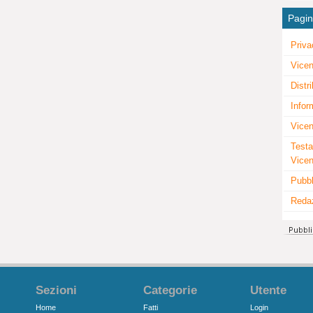
Pagi
Priva
Vicen
Distr
Infor
Vicen
Testa
Vice
Pubbl
Reda
Sezioni
Categorie
Utente
Home
Fatti
Login