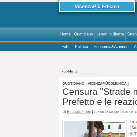
VicenzaPiù Edicola
Home
Quotidiano
Lettori in diretta
StranI
Fatti
Politica
Economia&Aziende
A
|
|
QUOTIDIANO
VICENZAPIÙCOMUNICA
Censura "Strade mo
Prefetto e le reaz
Di
Edoardo Pepe
|
Lunedi 25 Maggio 2015 alle 1
La
"Str
di 