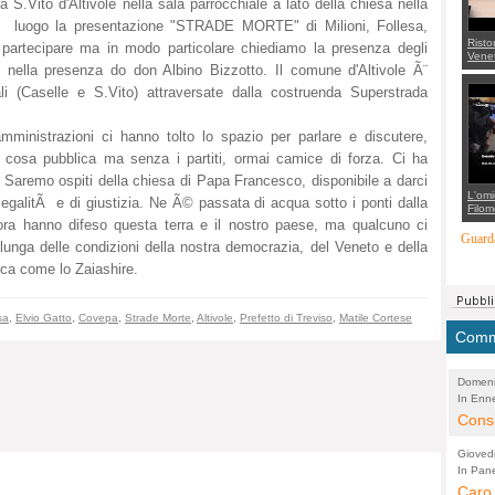
.Vito d'Altivole nella sala parrocchiale a lato della chiesa nella
rÃ luogo la presentazione "STRADE MORTE" di Milioni, Follesa,
Risto
 a partecipare ma in modo particolare chiediamo la presenza degli
Venet
 nella presenza do don Albino Bizzotto. Il comune d'Altivole Ã¨
appel
Aless
ali (Caselle e S.Vito) attraversate dalla costruenda Superstrada
mette
con 
suppo
amministrazioni ci hanno tolto lo spazio per parlare e discutere,
regia
cosa pubblica ma senza i partiti, ormai camice di forza. Ci ha
. Saremo ospiti della chiesa di Papa Francesco, disponibile a darci
L'omi
 legalitÃ e di giustizia. Ne Ã© passata di acqua sotto i ponti dalla
Filom
Maran
lora hanno difeso questa terra e il nostro paese, ma qualcuno ci
carab
Guarda
lunga delle condizioni della nostra democrazia, del Veneto e della
marit
più a
rca come lo Zaiashire.
di...
sa
,
Elvio Gatto
,
Covepa
,
Strade Morte
,
Altivole
,
Prefetto di Treviso
,
Matile Cortese
Comme
Domeni
In Enne
(Lucian
Alessan
Consi
evide
Gioved
Asses
In Pane
(Lucian
Bretell
Caro 
Marco