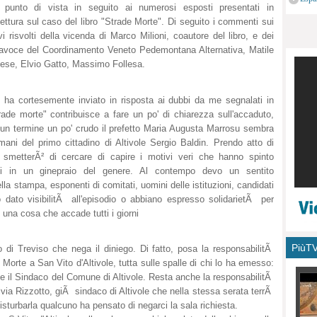
 punto di vista in seguito ai numerosi esposti presentati in
monu
ettura sul caso del libro "Strade Morte". Di seguito i commenti sui
i risvolti della vicenda di Marco Milioni, coautore del libro, e dei
tavoce del Coordinamento Veneto Pedemontana Alternativa, Matile
tese, Elvio Gatto, Massimo Follesa.
mi ha cortesemente inviato in risposta ai dubbi da me segnalati in
rade morte" contribuisce a fare un po' di chiarezza sull'accaduto,
un termine un po' crudo il prefetto Maria Augusta Marrosu sembra
mani del primo cittadino di Altivole Sergio Baldin. Prendo atto di
smetterÃ² di cercare di capire i motivi veri che hanno spinto
larsi in un ginepraio del genere. Al contempo devo un sentito
ella stampa, esponenti di comitati, uomini delle istituzioni, candidati
no dato visibilitÃ all'episodio o abbiano espresso solidarietÃ per
una cosa che accade tutti i giorni
PiùT
o di Treviso che nega il diniego. Di fatto, posa la responsabilitÃ
 Morte a San Vito d'Altivole, tutta sulle spalle di chi lo ha emesso:
ca e il Sindaco del Comune di Altivole. Resta anche la responsabilitÃ
Silvia Rizzotto, giÃ sindaco di Altivole che nella stessa serata terrÃ
disturbarla qualcuno ha pensato di negarci la sala richiesta.