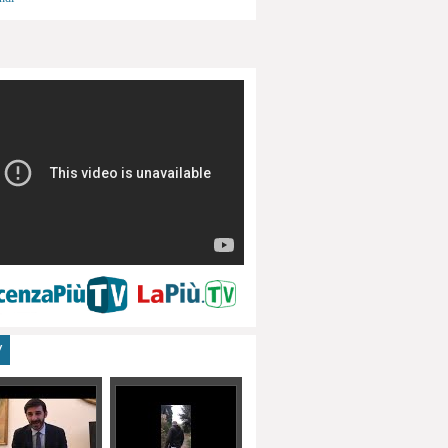
menti, turismo
V