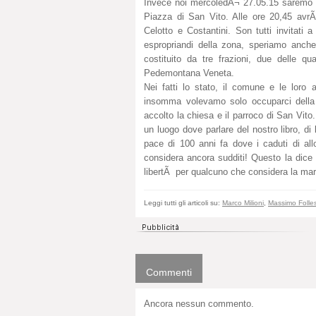
Invece noi mercoledÃ¬ 27.05.15 saremo a S
Piazza di San Vito. Alle ore 20,45 av
Celotto e Costantini. Son tutti invitati
espropriandi della zona, speriamo anche
costituito da tre frazioni, due delle qu
Pedemontana Veneta.
Nei fatti lo stato, il comune e le loro 
insomma volevamo solo occuparci della 
accolto la chiesa e il parroco di San Vito
un luogo dove parlare del nostro libro, di
pace di 100 anni fa dove i caduti di al
considera ancora sudditi! Questo la dice 
libertÃ per qualcuno che considera la ma
Leggi tutti gli articoli su:
Marco Milioni
,
Massimo Folle
Commenti
Ancora nessun commento.