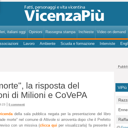
VicenzaPiù - Notizie, Inchieste, Analisi su Vicenza e provincia
eri, italiani oggi
Opinioni
Rassegna stampa
Inchieste
Video on demand
ssociazioni
Lavoro
Ambiente
Scuola e formazione
Interviste
Engl
rte", la risposta del
ViPiù
ioni di Milioni e CoVePA
Razza
|
8:23
0 commenti
Bocc
Ennes
per u
vicenda
della sala pubblica negata per la presentazione del libro
pedon
Berla
Raff
ade morte" nel comune di Altivole si arroventa dopo che il Prefetto
Comun
E Zai
Treviso con un missiva (
clicca qui
per visualizzarla) fa presente il
Campo
Espa