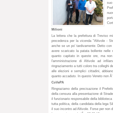
suo
Pref
nuov
por
Cor
Milioni
La lettera che la prefettura di Treviso 
precedenza per la vicenda "Altivole - St
anche se un po' tardivamente. Detto con 
avere scaricato la patata bollente nelle 
quanto capitato in queste ore, ma non 
l'amministrazione di Altivole ad infi
ringraziamento a tutti coloro tra colleghi d
alle elezioni e semplici cittadini, abbia
quanto accaduto. In questo Veneto non Ã¨ 
CoVePA
Ringraziamo della precisazione il Prefett
della censura alla presentazione di Strade
il funzionario responsabile della bibliote
tutta politica, della candidata della lega 
il suo incontro ad Altivole. Forse per non 