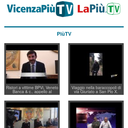
PiùTV
Ristori a vittime BPVi, Veneto
Viaggio nella baraccopoli di
Banca & c., appello al
via Giuriato a San Pio X.
sottosegretario Alessio
Vicenza ai Vicentini: “faremo
Villarosa: per mettere ordine
un regalo di Natale ai
convochi con Di Maio CNCU
residenti”
a supporto della cabina di
regia al Mef