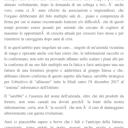
almeno verbalmente, dopo la domanda di un collega a tre), Ã¨ anche
vero, come ci Ã¨ stato riferito da associazioni e imprenditori, che
l'organo deliberante del fido multiplo sale di... piano e competenza di
firma per cui si stanno riscontrando lentezze e/o difficoltÃ che di questi
tempi possono essere pesanti per aziende che cercano di cogliere al
massimo le opportunitÃ di crescita attuale per crescere loro stesse o per
rimettersi in carreggiata dopo anni di crisi.
E in quest'ambito pare singolare un caso... singolo di un'azienda vicentina
di rango e operante anche con basi estere che, le informazioni raccolte ce
lo confermano, non solo sta provando affanno nello scalare i piani alti per
la conferma di un suo fido multiplo ma fa fatica a farsi anticipare una sua
fattura di una fornitura proprio e addirittura al gruppo Intesa e che,
abbiamo chiesto conferma di questo aspetto alla banca, sarrebbe strategica
per l'obiettivo di "allineare" tutte le filiali entro l'8 dicembre 2017 al
"sistema" informatico dell'Istituto.
Il "sarebbe" e l'assenza del nome dell'azienda, oltre che dei prodotti da
fornire, non sono casuali ma dovuti perchÃ¨ la fonte della nostra
informazione, certa, non Ã¨ la societÃ che non Ã¨ il caso di danneggiare
ulteriormente con questa rivelazione.
Anzi ci piacerebbe sapere a breve che i fidi e l'anticipo della fattura,
consistente, siano andati in porto, magari anche grazie a questa