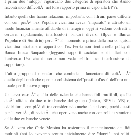
I primi due "intoppi" riguardano due categorie di operatori che stanno
riscontrando difficoltÃ nel loro rapporto prima in capo alla BPVi.
Iran
Intanto quelli che hanno relazioni, importanti, con l'
, paese difficile
con cui, perÃ², l'ex Popolare vicentina aveva "imparato" e attivato un
modo finanziariamente affidabile di interagire, oggi si vedono costretti a
Bper
Banca
cercare, rapidamente, interlocutori bancari diversi (
e
Popolare di Sondrio
) perchÃ¨ al momento e prima della sua conquista
vicentina intrattenere rapporti con l'ex Persia non rientra nella policy di
Banca Intesa Sanpaolo (leggansi rapporti societari e di affari con
l'universo Usa che di certo non vede nell'Iran un interlocutore da
supportare).
L'altro gruppo di operatori che comincia a lamentare difficoltÃ Ã¨
quello degli orafi che operano col sistema del"prestito d'uso" dell'oro non
usuale per il nuovo gruppo.
fidi multipli
Un terzo caso Ã¨ quello delle aziende che hanno
, quelle
cioÃ¨ affidate da due o tre banche del gruppo (Intesa, BPVi e VB) o,
addirittura, con piÃ¹ di tre considerando anche alcuni casi, pochi questi
per la veritÃ , di societÃ che operavano anche con controllate straniere
delle due ex banche venete.
Se Ã¨ vero che Carlo Messina ha assicurato il mantenimento dei fidi
multipli (noi lo avevamo sentito inizialmente dire "doppi", poi saliti,