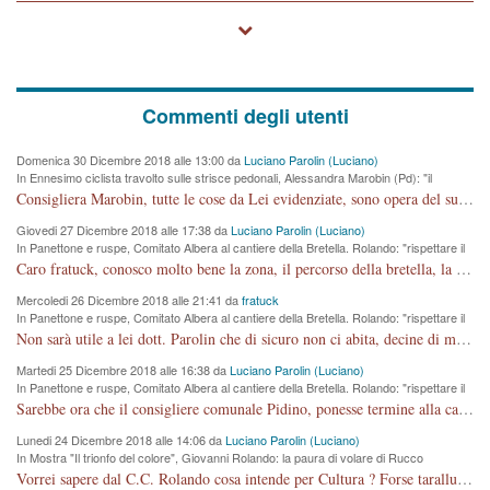
Commenti degli utenti
Domenica 30 Dicembre 2018 alle 13:00 da
Luciano Parolin (Luciano)
In Ennesimo ciclista travolto sulle strisce pedonali, Alessandra Marobin (Pd): "il
Comune si svegli"
Consigliera Marobin, tutte le cose da Lei evidenziate, sono opera del suo ex Assessore e compagno di Partito Antonio Marco Dalla Pozza Assessore alla "progettazione" di piste ciclabili e altre porcherie. A lui manderei il conto da saldare per incidenti e danni alle persone. E' ora che "finiamola." Avete perso rassegnatevi. qui IL SINDACO RUCCO NON C'ENTRA PER NIENTE. CAPITO!!!!!!!! Amen.
Giovedi 27 Dicembre 2018 alle 17:38 da
Luciano Parolin (Luciano)
In Panettone e ruspe, Comitato Albera al cantiere della Bretella. Rolando: "rispettare il
cronoprogramma"
Caro fratuck, conosco molto bene la zona, il percorso della bretella, la situazione dei cittadini, abito in Viale Trento. A partire dal 2003 ho partecipato al Comitato di Maddalene pro bretella, e a riunioni propositive per apportare modifiche al progetto. Numerose mie foto del territorio sono arrivate a Roma, altri miei interventi (non graditi dalla Sx) sono stati pubblicati dal GdV, assieme ad altri come Ciro Asproso, ora favorevole alla bretella. Ho partecipato alla raccolta firme per la chiusura della strada x 5 giorni eseguita dal Sindaco Hullwech per sforamento 180 Micro/g. Pertanto come impegno per la tematica sono apposto con la coscienza. Ora il Progetto è partito, fine! Voglio dire che la nuova Giunta "comunale" non c'entra più. L'opera sarà "malauguratamente" eseguita, ma non con il mio placet. Il Consigliere Comunale dovrebbe capire che la campagna elettorale è finita, con buona pace di tutti. Quello che invece dovrebbe interessare è la proprietà della strada, dall'uscita autostradale Ovest, sino alla Rotatoria dell'Albara, vi sono tre possessori: Autostrade SpA; La Provincia, il Comune. Come la mettiamo per il futuro ? I costi, da 50 sono saliti a 100 milioni di € come dire 20 milioni a KM (!) da non credere. Comunque si farà. Ma nessuno canti Vittoria, anzi meglio non farne un ulteriore fatto "partitico" per questioni elettorali o di seggio. Se mi manda la sua mail, sono disponibile ad inviare i documenti e le foto sopra descritte. Con ossequi, Luciano Parolin
Mercoledi 26 Dicembre 2018 alle 21:41 da
fratuck
In Panettone e ruspe, Comitato Albera al cantiere della Bretella. Rolando: "rispettare il
cronoprogramma"
Non sarà utile a lei dott. Parolin che di sicuro non ci abita, decine di migliaia di TIR, automobili e padroncini che passano quotidianamente per una strada appena rotabile, non è più possibile stendere i panni, attraversare la strada senza rischiare la morte, le case stanno crepando, i tempi sono cambiati e la bretella non passerà assolutamente per maddalene (ma cosa sta a dire?!), dia invece responsabilità a chi ha costruito tagliando la strada che doveva invece terminare a isola vicentina e non al moracchino lasciando Motta di Costabissara ancora in panne di traffico. I tempi sono cambiati dottore e se l'anagrafe della vita stagna nell'essere umano impressioni conservatrici, la società non le considera perchè va avanti, si industrializza e ha bisogno di infrastrutture e di sviluppo. Ultima considerazione, se è geloso di Rolando perchè vede in lui solo campagne politiche mentre si difendono i SOLI diritti dei cittadini, la preghiamo faccia considerazioni più appropriate. Saluti e complimenti per i suoi scritti.
Martedi 25 Dicembre 2018 alle 16:38 da
Luciano Parolin (Luciano)
In Panettone e ruspe, Comitato Albera al cantiere della Bretella. Rolando: "rispettare il
cronoprogramma"
Sarebbe ora che il consigliere comunale Pidino, ponesse termine alla campagna elettorale nel territorio del suo seggio Villaggio del Sole. La tiraca è iniziata, distruggerà 6 km di prateria ovest della città, ricca di fonti e sorgenti d'acqua. I cittadini di Maddalene non avranno più Pace la notte. Molta colpa per la costruzione di questa Strada è proprio del signor Rolando,dei suoi gazebo mobili e che vuol far passare questa opera VANDALICA come progetto "utile" a chi ? Non è cosa seria sig. Rolando!
Lunedi 24 Dicembre 2018 alle 14:06 da
Luciano Parolin (Luciano)
In Mostra "Il trionfo del colore", Giovanni Rolando: la paura di volare di Rucco
Vorrei sapere dal C.C. Rolando cosa intende per Cultura ? Forse tarallucci, vino e sagre, o spaghetti tricolori del PD ? Il continuo (s)parlare della mostra a Palazzo Chiericati caro consigliere DANNEGGIA FORTEMENTE l'immagine della città TUTTA e fa deviare i consensi che in RUSSIA (badi bene ex U.R.S.S.) sono ECCELLENTI. A livello artistico l'evento è di alta Valenza culturale, COMPITO di Tutta la Cittadinanza fare il possibile per propagandare l'iniziativa senza farne UN CASO PARTITICO come fa Lei da sempre. Meno Gazebo + Partecipazione! E così sia. Amen.