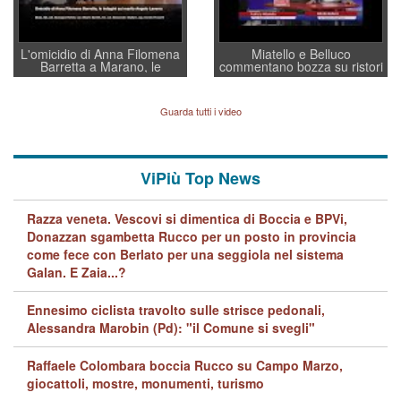
L'omicidio di Anna Filomena
Miatello e Belluco
Barretta a Marano, le
commentano bozza su ristori
indagini dei carabinieri di
BPVi e Veneto Banca
Vicenza sul marito Angelo
Lavarra: più avvincenti di
Guarda tutti i video
quelle di... Barbara D'Urso
ViPiù Top News
Razza veneta. Vescovi si dimentica di Boccia e BPVi,
Donazzan sgambetta Rucco per un posto in provincia
come fece con Berlato per una seggiola nel sistema
Galan. E Zaia...?
Ennesimo ciclista travolto sulle strisce pedonali,
Alessandra Marobin (Pd): "il Comune si svegli"
Raffaele Colombara boccia Rucco su Campo Marzo,
giocattoli, mostre, monumenti, turismo