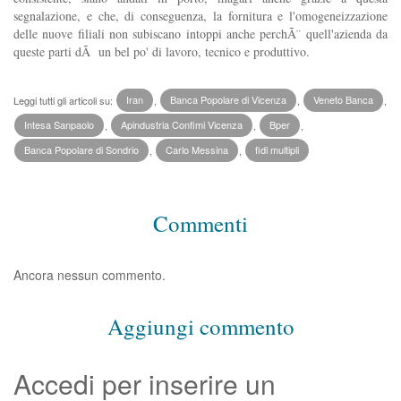
segnalazione, e che, di conseguenza, la fornitura e l'omogeneizzazione
delle nuove filiali non subiscano intoppi anche perchÃ¨ quell'azienda da
queste parti dÃ un bel po' di lavoro, tecnico e produttivo.
Leggi tutti gli articoli su:
Iran
,
Banca Popolare di Vicenza
,
Veneto Banca
,
Intesa Sanpaolo
,
Apindustria Confimi Vicenza
,
Bper
,
Banca Popolare di Sondrio
,
Carlo Messina
,
fidi multipli
Commenti
Ancora nessun commento.
Aggiungi commento
Accedi per inserire un