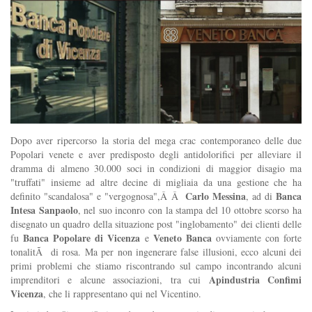
Dopo aver ripercorso la storia del mega crac contemporaneo delle due
Popolari venete e aver predisposto degli antidolorifici per alleviare il
dramma di almeno 30.000 soci in condizioni di maggior disagio ma
"truffati" insieme ad altre decine di migliaia da una gestione che ha
Carlo Messina
Banca
definito "scandalosa" e "vergognosa",Â Â
, ad di
Intesa Sanpaolo
, nel suo inconro con la stampa del 10 ottobre scorso ha
disegnato un quadro della situazione post "inglobamento" dei clienti delle
Banca Popolare di Vicenza
Veneto Banca
fu
e
ovviamente con forte
tonalitÃ di rosa. Ma per non ingenerare false illusioni, ecco alcuni dei
primi problemi che stiamo riscontrando sul campo incontrando alcuni
Apindustria Confimi
imprenditori e alcune associazioni, tra cui
Vicenza
, che li rappresentano qui nel Vicentino.