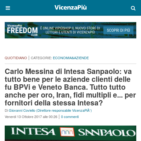
|
QUOTIDIANO
CATEGORIE:
ECONOMIA&AZIENDE
Carlo Messina di Intesa Sanpaolo: va
tutto bene per le aziende clienti delle
fu BPVi e Veneto Banca. Tutto tutto
anche per oro, Iran, fidi multipli e... per
fornitori della stessa Intesa?
Di
Giovanni Coviello (Direttore responsabile VicenzaPiÃ¹)
|
Venerdi 13 Ottobre 2017 alle 00:26
0 commenti