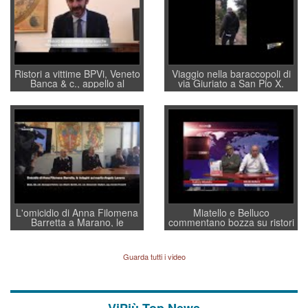
Ristori a vittime BPVi, Veneto
Viaggio nella baraccopoli di
Banca & c., appello al
via Giuriato a San Pio X.
sottosegretario Alessio
Vicenza ai Vicentini: “faremo
Villarosa: per mettere ordine
un regalo di Natale ai
convochi con Di Maio CNCU
residenti”
a supporto della cabina di
regia al Mef
L'omicidio di Anna Filomena
Miatello e Belluco
Barretta a Marano, le
commentano bozza su ristori
indagini dei carabinieri di
BPVi e Veneto Banca
Vicenza sul marito Angelo
Lavarra: più avvincenti di
Guarda tutti i video
quelle di... Barbara D'Urso
ViPiù Top News