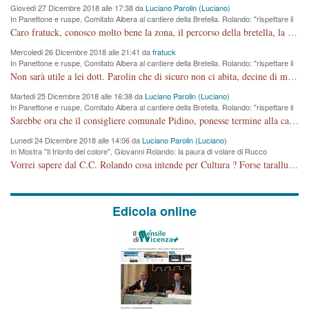
Giovedi 27 Dicembre 2018 alle 17:38 da
Luciano Parolin (Luciano)
In Panettone e ruspe, Comitato Albera al cantiere della Bretella. Rolando: "rispettare il
cronoprogramma"
Caro fratuck, conosco molto bene la zona, il percorso della bretella, la situazione dei cittadini, abito in Viale Trento. A partire dal 2003 ho partecipato al Comitato di Maddalene pro bretella, e a riunioni propositive per apportare modifiche al progetto. Numerose mie foto del territorio sono arrivate a Roma, altri miei interventi (non graditi dalla Sx) sono stati pubblicati dal GdV, assieme ad altri come Ciro Asproso, ora favorevole alla bretella. Ho partecipato alla raccolta firme per la chiusura della strada x 5 giorni eseguita dal Sindaco Hullwech per sforamento 180 Micro/g. Pertanto come impegno per la tematica sono apposto con la coscienza. Ora il Progetto è partito, fine! Voglio dire che la nuova Giunta "comunale" non c'entra più. L'opera sarà "malauguratamente" eseguita, ma non con il mio placet. Il Consigliere Comunale dovrebbe capire che la campagna elettorale è finita, con buona pace di tutti. Quello che invece dovrebbe interessare è la proprietà della strada, dall'uscita autostradale Ovest, sino alla Rotatoria dell'Albara, vi sono tre possessori: Autostrade SpA; La Provincia, il Comune. Come la mettiamo per il futuro ? I costi, da 50 sono saliti a 100 milioni di € come dire 20 milioni a KM (!) da non credere. Comunque si farà. Ma nessuno canti Vittoria, anzi meglio non farne un ulteriore fatto "partitico" per questioni elettorali o di seggio. Se mi manda la sua mail, sono disponibile ad inviare i documenti e le foto sopra descritte. Con ossequi, Luciano Parolin
Mercoledi 26 Dicembre 2018 alle 21:41 da
fratuck
In Panettone e ruspe, Comitato Albera al cantiere della Bretella. Rolando: "rispettare il
cronoprogramma"
Non sarà utile a lei dott. Parolin che di sicuro non ci abita, decine di migliaia di TIR, automobili e padroncini che passano quotidianamente per una strada appena rotabile, non è più possibile stendere i panni, attraversare la strada senza rischiare la morte, le case stanno crepando, i tempi sono cambiati e la bretella non passerà assolutamente per maddalene (ma cosa sta a dire?!), dia invece responsabilità a chi ha costruito tagliando la strada che doveva invece terminare a isola vicentina e non al moracchino lasciando Motta di Costabissara ancora in panne di traffico. I tempi sono cambiati dottore e se l'anagrafe della vita stagna nell'essere umano impressioni conservatrici, la società non le considera perchè va avanti, si industrializza e ha bisogno di infrastrutture e di sviluppo. Ultima considerazione, se è geloso di Rolando perchè vede in lui solo campagne politiche mentre si difendono i SOLI diritti dei cittadini, la preghiamo faccia considerazioni più appropriate. Saluti e complimenti per i suoi scritti.
Martedi 25 Dicembre 2018 alle 16:38 da
Luciano Parolin (Luciano)
In Panettone e ruspe, Comitato Albera al cantiere della Bretella. Rolando: "rispettare il
cronoprogramma"
Sarebbe ora che il consigliere comunale Pidino, ponesse termine alla campagna elettorale nel territorio del suo seggio Villaggio del Sole. La tiraca è iniziata, distruggerà 6 km di prateria ovest della città, ricca di fonti e sorgenti d'acqua. I cittadini di Maddalene non avranno più Pace la notte. Molta colpa per la costruzione di questa Strada è proprio del signor Rolando,dei suoi gazebo mobili e che vuol far passare questa opera VANDALICA come progetto "utile" a chi ? Non è cosa seria sig. Rolando!
Lunedi 24 Dicembre 2018 alle 14:06 da
Luciano Parolin (Luciano)
In Mostra "Il trionfo del colore", Giovanni Rolando: la paura di volare di Rucco
Vorrei sapere dal C.C. Rolando cosa intende per Cultura ? Forse tarallucci, vino e sagre, o spaghetti tricolori del PD ? Il continuo (s)parlare della mostra a Palazzo Chiericati caro consigliere DANNEGGIA FORTEMENTE l'immagine della città TUTTA e fa deviare i consensi che in RUSSIA (badi bene ex U.R.S.S.) sono ECCELLENTI. A livello artistico l'evento è di alta Valenza culturale, COMPITO di Tutta la Cittadinanza fare il possibile per propagandare l'iniziativa senza farne UN CASO PARTITICO come fa Lei da sempre. Meno Gazebo + Partecipazione! E così sia. Amen.
Edicola online