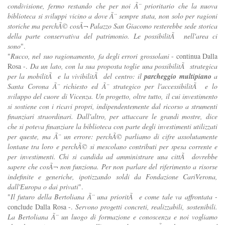
condivisione, fermo restando che per noi Ã¨ prioritario che la nuova
biblioteca si sviluppi vicino a dove Ã¨ sempre stata, non solo per ragioni
storiche ma perchÃ© cosÃ¬ Palazzo San Giacomo resterebbe sede storica
della parte conservativa del patrimonio. Le possibilitÃ nell'area ci
sono
".
"
Rucco, nel suo ragionamento, fa degli errori grossolani
- continua Dalla
Rosa -.
Da un lato, con la sua proposta toglie una possibilitÃ strategica
per la mobilitÃ e la vivibilitÃ del centro: il
parcheggio multipiano
a
Santa Corona Ã¨ richiesto ed Ã¨ strategico per l'accessibilitÃ e lo
sviluppo del cuore di Vicenza. Un progetto, oltre tutto, il cui investimento
si sostiene con i ricavi propri, indipendentemente dal ricorso a strumenti
finanziari straordinari. Dall'altro, per attaccare le grandi mostre, dice
che si poteva finanziare la biblioteca con parte degli investimenti utilizzati
per queste, ma Ã¨ un errore: perchÃ© parliamo di cifre assolutamente
lontane tra loro e perchÃ© si mescolano contributi per spesa corrente e
per investimenti. Chi si candida ad amministrare una cittÃ dovrebbe
sapere che cosÃ¬ non funziona. Per non parlare del riferimento a risorse
indefinite e generiche, ipotizzando soldi da Fondazione CariVerona,
dall'Europa o dai privati
".
"
Il futuro della Bertoliana Ã¨ una prioritÃ e come tale va affrontata
-
conclude Dalla Rosa -.
Servono progetti concreti, realizzabili, sostenibili.
La Bertoliana Ã¨ un luogo di formazione e conoscenza e noi vogliamo