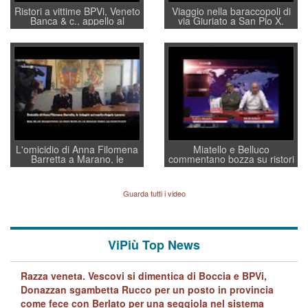
Ristori a vittime BPVi, Veneto
Viaggio nella baraccopoli di
Banca & c., appello al
via Giuriato a San Pio X.
sottosegretario Alessio
Vicenza ai Vicentini: “faremo
Villarosa: per mettere ordine
un regalo di Natale ai
convochi con Di Maio CNCU
residenti”
a supporto della cabina di
regia al Mef
L'omicidio di Anna Filomena
Miatello e Belluco
Barretta a Marano, le
commentano bozza su ristori
indagini dei carabinieri di
BPVi e Veneto Banca
Vicenza sul marito Angelo
Lavarra: più avvincenti di
Guarda tutti i video
quelle di... Barbara D'Urso
ViPiù Top News
Razza veneta. Vescovi si dimentica di Boccia e BPVi,
Donazzan sgambetta Rucco per un posto in provincia
come fece con Berlato per una seggiola nel sistema