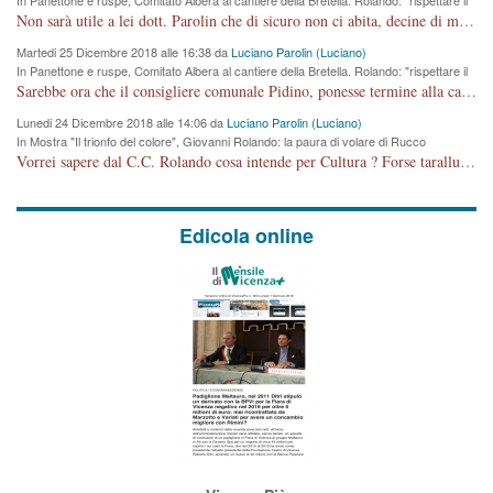
cronoprogramma"
Non sarà utile a lei dott. Parolin che di sicuro non ci abita, decine di migliaia di TIR, automobili e padroncini che passano quotidianamente per una strada appena rotabile, non è più possibile stendere i panni, attraversare la strada senza rischiare la morte, le case stanno crepando, i tempi sono cambiati e la bretella non passerà assolutamente per maddalene (ma cosa sta a dire?!), dia invece responsabilità a chi ha costruito tagliando la strada che doveva invece terminare a isola vicentina e non al moracchino lasciando Motta di Costabissara ancora in panne di traffico. I tempi sono cambiati dottore e se l'anagrafe della vita stagna nell'essere umano impressioni conservatrici, la società non le considera perchè va avanti, si industrializza e ha bisogno di infrastrutture e di sviluppo. Ultima considerazione, se è geloso di Rolando perchè vede in lui solo campagne politiche mentre si difendono i SOLI diritti dei cittadini, la preghiamo faccia considerazioni più appropriate. Saluti e complimenti per i suoi scritti.
Martedi 25 Dicembre 2018 alle 16:38 da
Luciano Parolin (Luciano)
In Panettone e ruspe, Comitato Albera al cantiere della Bretella. Rolando: "rispettare il
cronoprogramma"
Sarebbe ora che il consigliere comunale Pidino, ponesse termine alla campagna elettorale nel territorio del suo seggio Villaggio del Sole. La tiraca è iniziata, distruggerà 6 km di prateria ovest della città, ricca di fonti e sorgenti d'acqua. I cittadini di Maddalene non avranno più Pace la notte. Molta colpa per la costruzione di questa Strada è proprio del signor Rolando,dei suoi gazebo mobili e che vuol far passare questa opera VANDALICA come progetto "utile" a chi ? Non è cosa seria sig. Rolando!
Lunedi 24 Dicembre 2018 alle 14:06 da
Luciano Parolin (Luciano)
In Mostra "Il trionfo del colore", Giovanni Rolando: la paura di volare di Rucco
Vorrei sapere dal C.C. Rolando cosa intende per Cultura ? Forse tarallucci, vino e sagre, o spaghetti tricolori del PD ? Il continuo (s)parlare della mostra a Palazzo Chiericati caro consigliere DANNEGGIA FORTEMENTE l'immagine della città TUTTA e fa deviare i consensi che in RUSSIA (badi bene ex U.R.S.S.) sono ECCELLENTI. A livello artistico l'evento è di alta Valenza culturale, COMPITO di Tutta la Cittadinanza fare il possibile per propagandare l'iniziativa senza farne UN CASO PARTITICO come fa Lei da sempre. Meno Gazebo + Partecipazione! E così sia. Amen.
Edicola online