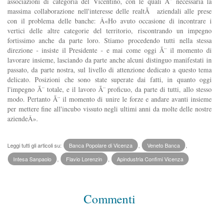
associazioni di categoria del Vicentino, con le quali Ã¨ necessaria la
massima collaborazione nell'interesse delle realtÃ aziendali alle prese
con il problema delle banche: Â«Ho avuto occasione di incontrare i
vertici delle altre categorie del territorio, riscontrando un impegno
fortissimo anche da parte loro. Stiamo procedendo tutti nella stessa
direzione - insiste il Presidente - e mai come oggi Ã¨ il momento di
lavorare insieme, lasciando da parte anche alcuni distinguo manifestati in
passato, da parte nostra, sul livello di attenzione dedicato a questo tema
delicato. Posizioni che sono state superate dai fatti, in quanto oggi
l'impegno Ã¨ totale, e il lavoro Ã¨ proficuo, da parte di tutti, allo stesso
modo. Pertanto Ã¨ il momento di unire le forze e andare avanti insieme
per mettere fine all'incubo vissuto negli ultimi anni da molte delle nostre
aziendeÂ».
Leggi tutti gli articoli su:
Banca Popolare di Vicenza
,
Veneto Banca
,
Intesa Sanpaolo
,
Flavio Lorenzin
,
Apindustria Confimi Vicenza
Commenti