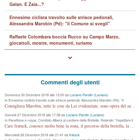
Galan. E Zaia...?
Ennesimo ciclista travolto sulle strisce pedonali,
Alessandra Marobin (Pd): "il Comune si svegli"
Raffaele Colombara boccia Rucco su Campo Marzo,
giocattoli, mostre, monumenti, turismo
Commenti degli utenti
Domenica 30 Dicembre 2018 alle 13:00 da
Luciano Parolin (Luciano)
In Ennesimo ciclista travolto sulle strisce pedonali, Alessandra Marobin (Pd): "il
Comune si svegli"
Consigliera Marobin, tutte le cose da Lei evidenziate, sono opera del suo ex Assessore e compagno di Partito Antonio Marco Dalla Pozza Assessore alla "progettazione" di piste ciclabili e altre porcherie. A lui manderei il conto da saldare per incidenti e danni alle persone. E' ora che "finiamola." Avete perso rassegnatevi. qui IL SINDACO RUCCO NON C'ENTRA PER NIENTE. CAPITO!!!!!!!! Amen.
Giovedi 27 Dicembre 2018 alle 17:38 da
Luciano Parolin (Luciano)
In Panettone e ruspe, Comitato Albera al cantiere della Bretella. Rolando: "rispettare il
cronoprogramma"
Caro fratuck, conosco molto bene la zona, il percorso della bretella, la situazione dei cittadini, abito in Viale Trento. A partire dal 2003 ho partecipato al Comitato di Maddalene pro bretella, e a riunioni propositive per apportare modifiche al progetto. Numerose mie foto del territorio sono arrivate a Roma, altri miei interventi (non graditi dalla Sx) sono stati pubblicati dal GdV, assieme ad altri come Ciro Asproso, ora favorevole alla bretella. Ho partecipato alla raccolta firme per la chiusura della strada x 5 giorni eseguita dal Sindaco Hullwech per sforamento 180 Micro/g. Pertanto come impegno per la tematica sono apposto con la coscienza. Ora il Progetto è partito, fine! Voglio dire che la nuova Giunta "comunale" non c'entra più. L'opera sarà "malauguratamente" eseguita, ma non con il mio placet. Il Consigliere Comunale dovrebbe capire che la campagna elettorale è finita, con buona pace di tutti. Quello che invece dovrebbe interessare è la proprietà della strada, dall'uscita autostradale Ovest, sino alla Rotatoria dell'Albara, vi sono tre possessori: Autostrade SpA; La Provincia, il Comune. Come la mettiamo per il futuro ? I costi, da 50 sono saliti a 100 milioni di € come dire 20 milioni a KM (!) da non credere. Comunque si farà. Ma nessuno canti Vittoria, anzi meglio non farne un ulteriore fatto "partitico" per questioni elettorali o di seggio. Se mi manda la sua mail, sono disponibile ad inviare i documenti e le foto sopra descritte. Con ossequi, Luciano Parolin
Mercoledi 26 Dicembre 2018 alle 21:41 da
fratuck
In Panettone e ruspe, Comitato Albera al cantiere della Bretella. Rolando: "rispettare il