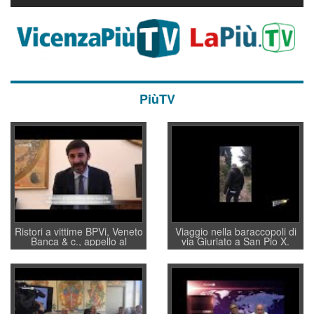
PiùTV
Ristori a vittime BPVi, Veneto
Viaggio nella baraccopoli di
Banca & c., appello al
via Giuriato a San Pio X.
sottosegretario Alessio
Vicenza ai Vicentini: “faremo
Villarosa: per mettere ordine
un regalo di Natale ai
convochi con Di Maio CNCU
residenti”
a supporto della cabina di
regia al Mef