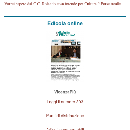
Vorrei sapere dal C.C. Rolando cosa intende per Cultura ? Forse tarallucci, vino e sagre, o spaghetti tricolori del PD ? Il continuo (s)parlare della mostra a Palazzo Chiericati caro consigliere DANNEGGIA FORTEMENTE l'immagine della città TUTTA e fa deviare i consensi che in RUSSIA (badi bene ex U.R.S.S.) sono ECCELLENTI. A livello artistico l'evento è di alta Valenza culturale, COMPITO di Tutta la Cittadinanza fare il possibile per propagandare l'iniziativa senza farne UN CASO PARTITICO come fa Lei da sempre. Meno Gazebo + Partecipazione! E così sia. Amen.
Edicola online
VicenzaPiù
Leggi il numero 303
Punti di distribuzione
Articoli commentabili