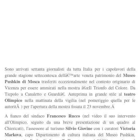
Sono arrivati settanta giornalisti da tutta Italia per i capolavori della
Museo
grande stagione settecentesca dellâ€™arte veneta patrimonio del
Pushkin di Mosca
trasferiti eccezionalmente nel contesto originario di
Vicenza per essere ammirati nella mostra â€œIl Trionfo del Colore. Da
teatro
Tiepolo a Canaletto e Guardiâ€. Anteprima in grande stile al
Olimpico
nella mattinata della vigilia (nel pomeriggio quella per le
autoritÃ ) per l'apertura della mostra fissata il 23 novembre.Â
Francesco Rucco
A fianco del sindaco
(nel video il suo intervento
all'Olimpico, seguito da una breve presentazione di un quadro al
Silvio Giovine
Victoria
Chiericati), l'assessore al turismo
con i curatori
Markova
, capo Dipartimento di cultura italiana del Museo Pushkin,