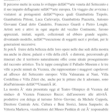
Il percorso mette in scena lo sviluppo dellâ€™arte veneta del Settecento e
il suo impatto deflagrante sullâ€™arte europea. Un viaggio che avvicina i
visitatori ai protagonisti dellâ€™epoca quali Giambattista Tiepolo,
Giambattista Pittoni, Luca Carlevarijs, Giambattista Piazzetta, Antonio
Giovanni Canal detto Canaletto, Francesco Guardi e Pietro Longhi.
Artisti noti e attivi in ogni angolo del vecchio Continente, furono
apprezzati, imitati, seguiti, collezionati ed ebbero grande seguito,
diventando modello, nellâ€™esecuzione di soggetti sacri e profani, per le
generazioni successive.
Si potrÃ fruire della bellezza delle loro opere nelle due sedi della mostra
ma anche in chiese, palazzi e ville della cittÃ e dintorni, percorrendo gli
itinerari che il territorio naturalmente offre come ideale proseguimento
del racconto artistico. Tra le tappe consigliate il Palladio Museum e le tre
ville a pochi minuti da Vicenza, che rappresentano i maggiori capolavori
ad affresco del Settecento europeo: Villa Valmarana ai Nani, Villa
Cordellina e Villa Zileri che, anche per le pitture che li adornano, sono
â€œPatrimonio dellâ€™UmanitÃ â€.
La mostra Ã¨ stata presentata oggi al Teatro Olimpico di Vicenza dal
sindaco di Vicenza Francesco Rucco; dall'assessore alle attivitÃ
produttive con delega al turismo Silvio Giovine; da Michele Coppola,
Direttore Centrale Arte, Cultura e Beni Storici, Intesa Sanpaolo; da
Vittoria Markova, vicedirettore del Museo Pushkin di cui Ã¨ responsabile