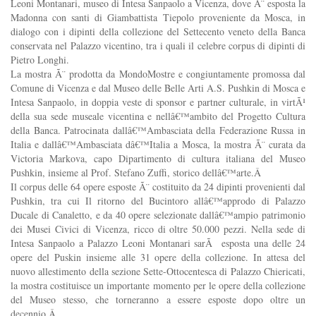
Leoni Montanari, museo di Intesa Sanpaolo a Vicenza, dove Ã¨ esposta la
Madonna con santi di Giambattista Tiepolo proveniente da Mosca, in
dialogo con i dipinti della collezione del Settecento veneto della Banca
conservata nel Palazzo vicentino, tra i quali il celebre corpus di dipinti di
Pietro Longhi.
La mostra Ã¨ prodotta da MondoMostre e congiuntamente promossa dal
Comune di Vicenza e dal Museo delle Belle Arti A.S. Pushkin di Mosca e
Intesa Sanpaolo, in doppia veste di sponsor e partner culturale, in virtÃ¹
della sua sede museale vicentina e nellâ€™ambito del Progetto Cultura
della Banca. Patrocinata dallâ€™Ambasciata della Federazione Russa in
Italia e dallâ€™Ambasciata dâ€™Italia a Mosca, la mostra Ã¨ curata da
Victoria Markova, capo Dipartimento di cultura italiana del Museo
Pushkin, insieme al Prof. Stefano Zuffi, storico dellâ€™arte.Â
Il corpus delle 64 opere esposte Ã¨ costituito da 24 dipinti provenienti dal
Pushkin, tra cui Il ritorno del Bucintoro allâ€™approdo di Palazzo
Ducale di Canaletto, e da 40 opere selezionate dallâ€™ampio patrimonio
dei Musei Civici di Vicenza, ricco di oltre 50.000 pezzi. Nella sede di
Intesa Sanpaolo a Palazzo Leoni Montanari sarÃ esposta una delle 24
opere del Puskin insieme alle 31 opere della collezione. In attesa del
nuovo allestimento della sezione Sette-Ottocentesca di Palazzo Chiericati,
la mostra costituisce un importante momento per le opere della collezione
del Museo stesso, che torneranno a essere esposte dopo oltre un
decennio.Â