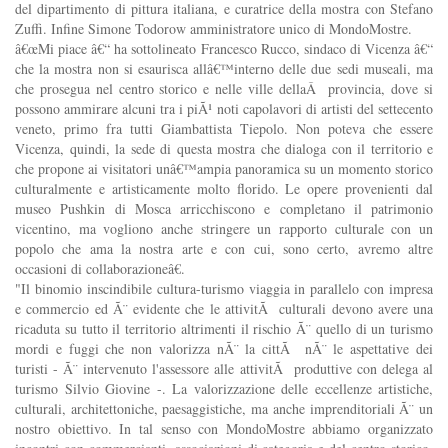
del dipartimento di pittura italiana, e curatrice della mostra con Stefano
Zuffi. Infine Simone Todorow amministratore unico di MondoMostre.
â€œMi piace â€“ ha sottolineato Francesco Rucco, sindaco di Vicenza â€“
che la mostra non si esaurisca allâ€™interno delle due sedi museali, ma
che prosegua nel centro storico e nelle ville dellaÂ provincia, dove si
possono ammirare alcuni tra i piÃ¹ noti capolavori di artisti del settecento
veneto, primo fra tutti Giambattista Tiepolo. Non poteva che essere
Vicenza, quindi, la sede di questa mostra che dialoga con il territorio e
che propone ai visitatori unâ€™ampia panoramica su un momento storico
culturalmente e artisticamente molto florido. Le opere provenienti dal
museo Pushkin di Mosca arricchiscono e completano il patrimonio
vicentino, ma vogliono anche stringere un rapporto culturale con un
popolo che ama la nostra arte e con cui, sono certo, avremo altre
occasioni di collaborazioneâ€.
"Il binomio inscindibile cultura-turismo viaggia in parallelo con impresa
e commercio ed Ã¨ evidente che le attivitÃ culturali devono avere una
ricaduta su tutto il territorio altrimenti il rischio Ã¨ quello di un turismo
mordi e fuggi che non valorizza nÃ¨ la cittÃ nÃ¨ le aspettative dei
turisti - Ã¨ intervenuto l'assessore alle attivitÃ produttive con delega al
turismo Silvio Giovine -. La valorizzazione delle eccellenze artistiche,
culturali, architettoniche, paesaggistiche, ma anche imprenditoriali Ã¨ un
nostro obiettivo. In tal senso con MondoMostre abbiamo organizzato