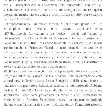
incontri con commercianti, associazioni di categoria e del centro storico,
con gli albergatori con la Fondazione studi universitari, con tutti gli
stakeholdersÂ del territorio per creare una sinergia che rendaÂ questa
mostra una manifestazione corale e possa risultare attrattiva per se stessa e
per la cittÃ tutta!â€
Lâ€™eccezionalitÃ di questa mostra Ã¨ data dalla possibilitÃ di
contemplare, tutti insieme, oltre sessanta capolavori come
lâ€™Immacolata Concezione e La VeritÃ svelata dal Tempo di
Giambattista Tiepolo, la Morte di Sofonisba e Olindo e Sofronia di
Giovanni Battista Pittoni, ma anche le vedute di Canaletto e le fantasie
architettoniche di Francesco Guardi e ancora acqueforti e sculture in
marmo e in terracotta. Una straordinaria avventura visiva che consente di
percepire pienamente una grande stagione che ha visto la nostra arte - con
Giambattista Tiepolo, ma anche Sebastiano Ricci, Pittoni e Canaletto â€“
essere esempio assoluto per quella occidentale.
â€œIl Trionfo del colore mette insieme i principali valori che fondano il
Progetto Cultura della nostra Banca, a partire dalla valorizzazione delle
straordinarie collezioni d'arte Intesa Sanpaolo e dalla condivisione di
iniziative con prestigiose istituzioni nazionali e internazionali. Abbiamo
portato al museo Pushkin i nostri dipinti del Settecento veneto e ora
ammiriamo i capolavori provenienti da Mosca e quelli conservati nei
Musei Civici di Vicenza. Si conferma cosÃ¬ un rapporto di profondo
dialogo e scambio culturale sia con la Russia, sia con l'amministrazione di