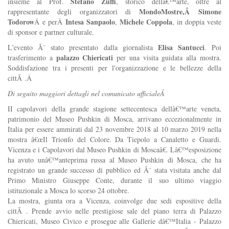
Stefano Zuffi
insieme al Prof.
, storico dellâ€™arte, oltre al
MondoMostre,Â Simone
rappresentante degli organizzatori di
Todorow
Intesa Sanpaolo
Michele Coppola
Â e perÂ
,
, in doppia veste
di sponsor e partner culturale.
Elisa Santucci
L'evento Ã¨ stato presentato dalla giornalista
. Poi
palazzo Chiericati
trasferimento a
per una visita guidata alla mostra.
Soddisfazione tra i presenti per l'organizzazione e le bellezze della
cittÃ .Â
Di seguito maggiori dettagli nel comunicato ufficialeÂ
II capolavori della grande stagione settecentesca dellâ€™arte veneta,
patrimonio del Museo Pushkin di Mosca, arrivano eccezionalmente in
Italia per essere ammirati dal 23 novembre 2018 al 10 marzo 2019 nella
mostra â€œIl Trionfo del Colore. Da Tiepolo a Canaletto e Guardi.
Vicenza e i Capolavori dal Museo Pushkin di Moscaâ€. Lâ€™esposizione
ha avuto unâ€™anteprima russa al Museo Pushkin di Mosca, che ha
registrato un grande successo di pubblico ed Ã¨ stata visitata anche dal
Primo Ministro Giuseppe Conte, durante il suo ultimo viaggio
istituzionale a Mosca lo scorso 24 ottobre.
La mostra, giunta ora a Vicenza, coinvolge due sedi espositive della
cittÃ . Prende avvio nelle prestigiose sale del piano terra di Palazzo
Chiericati, Museo Civico e prosegue alle Gallerie dâ€™Italia - Palazzo