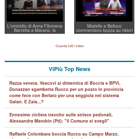
L'omicidio di Anna Filomena
Miatello e Belluco
Barretta a Marano, le
commentano bozza su ristori
indagini dei carabinieri di
BPVi e Veneto Banca
Vicenza sul marito Angelo
Lavarra: più avvincenti di
Guarda tutti i video
quelle di... Barbara D'Urso
ViPiù Top News
Razza veneta. Vescovi si dimentica di Boccia e BPVi,
Donazzan sgambetta Rucco per un posto in provincia
come fece con Berlato per una seggiola nel sistema
Galan. E Zaia...?
Ennesimo ciclista travolto sulle strisce pedonali,
Alessandra Marobin (Pd): "il Comune si svegli"
Raffaele Colombara boccia Rucco su Campo Marzo,