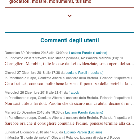
giocattoli, mostre, monumenti, turismo
Commenti degli utenti
Domenica 30 Dicembre 2018 alle 13:00 da
Luciano Parolin (Luciano)
In Ennesimo ciclista travolto sulle strisce pedonali, Alessandra Marobin (Pd): "il
Comune si svegli"
Consigliera Marobin, tutte le cose da Lei evidenziate, sono opera del suo ex Assessore e compagno di Partito Antonio Marco Dalla Pozza Assessore alla "progettazione" di piste ciclabili e altre porcherie. A lui manderei il conto da saldare per incidenti e danni alle persone. E' ora che "finiamola." Avete perso rassegnatevi. qui IL SINDACO RUCCO NON C'ENTRA PER NIENTE. CAPITO!!!!!!!! Amen.
Giovedi 27 Dicembre 2018 alle 17:38 da
Luciano Parolin (Luciano)
In Panettone e ruspe, Comitato Albera al cantiere della Bretella. Rolando: "rispettare il
cronoprogramma"
Caro fratuck, conosco molto bene la zona, il percorso della bretella, la situazione dei cittadini, abito in Viale Trento. A partire dal 2003 ho partecipato al Comitato di Maddalene pro bretella, e a riunioni propositive per apportare modifiche al progetto. Numerose mie foto del territorio sono arrivate a Roma, altri miei interventi (non graditi dalla Sx) sono stati pubblicati dal GdV, assieme ad altri come Ciro Asproso, ora favorevole alla bretella. Ho partecipato alla raccolta firme per la chiusura della strada x 5 giorni eseguita dal Sindaco Hullwech per sforamento 180 Micro/g. Pertanto come impegno per la tematica sono apposto con la coscienza. Ora il Progetto è partito, fine! Voglio dire che la nuova Giunta "comunale" non c'entra più. L'opera sarà "malauguratamente" eseguita, ma non con il mio placet. Il Consigliere Comunale dovrebbe capire che la campagna elettorale è finita, con buona pace di tutti. Quello che invece dovrebbe interessare è la proprietà della strada, dall'uscita autostradale Ovest, sino alla Rotatoria dell'Albara, vi sono tre possessori: Autostrade SpA; La Provincia, il Comune. Come la mettiamo per il futuro ? I costi, da 50 sono saliti a 100 milioni di € come dire 20 milioni a KM (!) da non credere. Comunque si farà. Ma nessuno canti Vittoria, anzi meglio non farne un ulteriore fatto "partitico" per questioni elettorali o di seggio. Se mi manda la sua mail, sono disponibile ad inviare i documenti e le foto sopra descritte. Con ossequi, Luciano Parolin
Mercoledi 26 Dicembre 2018 alle 21:41 da
fratuck
In Panettone e ruspe, Comitato Albera al cantiere della Bretella. Rolando: "rispettare il
cronoprogramma"
Non sarà utile a lei dott. Parolin che di sicuro non ci abita, decine di migliaia di TIR, automobili e padroncini che passano quotidianamente per una strada appena rotabile, non è più possibile stendere i panni, attraversare la strada senza rischiare la morte, le case stanno crepando, i tempi sono cambiati e la bretella non passerà assolutamente per maddalene (ma cosa sta a dire?!), dia invece responsabilità a chi ha costruito tagliando la strada che doveva invece terminare a isola vicentina e non al moracchino lasciando Motta di Costabissara ancora in panne di traffico. I tempi sono cambiati dottore e se l'anagrafe della vita stagna nell'essere umano impressioni conservatrici, la società non le considera perchè va avanti, si industrializza e ha bisogno di infrastrutture e di sviluppo. Ultima considerazione, se è geloso di Rolando perchè vede in lui solo campagne politiche mentre si difendono i SOLI diritti dei cittadini, la preghiamo faccia considerazioni più appropriate. Saluti e complimenti per i suoi scritti.
Martedi 25 Dicembre 2018 alle 16:38 da
Luciano Parolin (Luciano)
In Panettone e ruspe, Comitato Albera al cantiere della Bretella. Rolando: "rispettare il
cronoprogramma"
Sarebbe ora che il consigliere comunale Pidino, ponesse termine alla campagna elettorale nel territorio del suo seggio Villaggio del Sole. La tiraca è iniziata, distruggerà 6 km di prateria ovest della città, ricca di fonti e sorgenti d'acqua. I cittadini di Maddalene non avranno più Pace la notte. Molta colpa per la costruzione di questa Strada è proprio del signor Rolando,dei suoi gazebo mobili e che vuol far passare questa opera VANDALICA come progetto "utile" a chi ? Non è cosa seria sig. Rolando!
Lunedi 24 Dicembre 2018 alle 14:06 da
Luciano Parolin (Luciano)
In Mostra "Il trionfo del colore", Giovanni Rolando: la paura di volare di Rucco