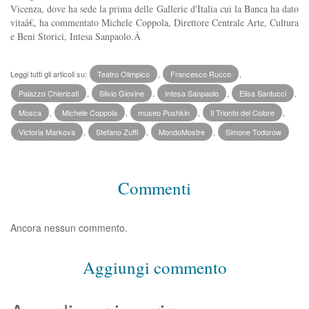
Vicenza, dove ha sede la prima delle Gallerie d'Italia cui la Banca ha dato
vitaâ€, ha commentato Michele Coppola, Direttore Centrale Arte, Cultura
e Beni Storici, Intesa Sanpaolo.Â
Leggi tutti gli articoli su:
Teatro Olimpico
,
Francesco Rucco
,
Palazzo Chiericati
,
Silvio Giovine
,
Intesa Sanpaolo
,
Elisa Santucci
,
Mosca
,
Michele Coppola
,
museo Pushkin
,
Il Trionfo del Colore
,
Victoria Markova
,
Stefano Zuffi
,
MondoMostre
,
Simone Todorow
Commenti
Ancora nessun commento.
Aggiungi commento