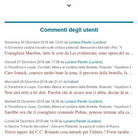
Commenti degli utenti
Domenica 30 Dicembre 2018 alle 13:00 da
Luciano Parolin (Luciano)
In Ennesimo ciclista travolto sulle strisce pedonali, Alessandra Marobin (Pd): "il
Comune si svegli"
Consigliera Marobin, tutte le cose da Lei evidenziate, sono opera del suo ex Assessore e compagno di Partito Antonio Marco Dalla Pozza Assessore alla "progettazione" di piste ciclabili e altre porcherie. A lui manderei il conto da saldare per incidenti e danni alle persone. E' ora che "finiamola." Avete perso rassegnatevi. qui IL SINDACO RUCCO NON C'ENTRA PER NIENTE. CAPITO!!!!!!!! Amen.
Giovedi 27 Dicembre 2018 alle 17:38 da
Luciano Parolin (Luciano)
In Panettone e ruspe, Comitato Albera al cantiere della Bretella. Rolando: "rispettare il
cronoprogramma"
Caro fratuck, conosco molto bene la zona, il percorso della bretella, la situazione dei cittadini, abito in Viale Trento. A partire dal 2003 ho partecipato al Comitato di Maddalene pro bretella, e a riunioni propositive per apportare modifiche al progetto. Numerose mie foto del territorio sono arrivate a Roma, altri miei interventi (non graditi dalla Sx) sono stati pubblicati dal GdV, assieme ad altri come Ciro Asproso, ora favorevole alla bretella. Ho partecipato alla raccolta firme per la chiusura della strada x 5 giorni eseguita dal Sindaco Hullwech per sforamento 180 Micro/g. Pertanto come impegno per la tematica sono apposto con la coscienza. Ora il Progetto è partito, fine! Voglio dire che la nuova Giunta "comunale" non c'entra più. L'opera sarà "malauguratamente" eseguita, ma non con il mio placet. Il Consigliere Comunale dovrebbe capire che la campagna elettorale è finita, con buona pace di tutti. Quello che invece dovrebbe interessare è la proprietà della strada, dall'uscita autostradale Ovest, sino alla Rotatoria dell'Albara, vi sono tre possessori: Autostrade SpA; La Provincia, il Comune. Come la mettiamo per il futuro ? I costi, da 50 sono saliti a 100 milioni di € come dire 20 milioni a KM (!) da non credere. Comunque si farà. Ma nessuno canti Vittoria, anzi meglio non farne un ulteriore fatto "partitico" per questioni elettorali o di seggio. Se mi manda la sua mail, sono disponibile ad inviare i documenti e le foto sopra descritte. Con ossequi, Luciano Parolin
Mercoledi 26 Dicembre 2018 alle 21:41 da
fratuck
In Panettone e ruspe, Comitato Albera al cantiere della Bretella. Rolando: "rispettare il
cronoprogramma"
Non sarà utile a lei dott. Parolin che di sicuro non ci abita, decine di migliaia di TIR, automobili e padroncini che passano quotidianamente per una strada appena rotabile, non è più possibile stendere i panni, attraversare la strada senza rischiare la morte, le case stanno crepando, i tempi sono cambiati e la bretella non passerà assolutamente per maddalene (ma cosa sta a dire?!), dia invece responsabilità a chi ha costruito tagliando la strada che doveva invece terminare a isola vicentina e non al moracchino lasciando Motta di Costabissara ancora in panne di traffico. I tempi sono cambiati dottore e se l'anagrafe della vita stagna nell'essere umano impressioni conservatrici, la società non le considera perchè va avanti, si industrializza e ha bisogno di infrastrutture e di sviluppo. Ultima considerazione, se è geloso di Rolando perchè vede in lui solo campagne politiche mentre si difendono i SOLI diritti dei cittadini, la preghiamo faccia considerazioni più appropriate. Saluti e complimenti per i suoi scritti.
Martedi 25 Dicembre 2018 alle 16:38 da
Luciano Parolin (Luciano)
In Panettone e ruspe, Comitato Albera al cantiere della Bretella. Rolando: "rispettare il
cronoprogramma"
Sarebbe ora che il consigliere comunale Pidino, ponesse termine alla campagna elettorale nel territorio del suo seggio Villaggio del Sole. La tiraca è iniziata, distruggerà 6 km di prateria ovest della città, ricca di fonti e sorgenti d'acqua. I cittadini di Maddalene non avranno più Pace la notte. Molta colpa per la costruzione di questa Strada è proprio del signor Rolando,dei suoi gazebo mobili e che vuol far passare questa opera VANDALICA come progetto "utile" a chi ? Non è cosa seria sig. Rolando!
Lunedi 24 Dicembre 2018 alle 14:06 da
Luciano Parolin (Luciano)
In Mostra "Il trionfo del colore", Giovanni Rolando: la paura di volare di Rucco
Vorrei sapere dal C.C. Rolando cosa intende per Cultura ? Forse tarallucci, vino e sagre, o spaghetti tricolori del PD ? Il continuo (s)parlare della mostra a Palazzo Chiericati caro consigliere DANNEGGIA FORTEMENTE l'immagine della città TUTTA e fa deviare i consensi che in RUSSIA (badi bene ex U.R.S.S.) sono ECCELLENTI. A livello artistico l'evento è di alta Valenza culturale, COMPITO di Tutta la Cittadinanza fare il possibile per propagandare l'iniziativa senza farne UN CASO PARTITICO come fa Lei da sempre. Meno Gazebo + Partecipazione! E così sia. Amen.