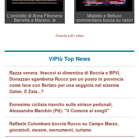
L'omicidio di Anna Filomena
Miatello e Belluco
Barretta a Marano, le
commentano bozza su ristori
indagini dei carabinieri di
BPVi e Veneto Banca
Vicenza sul marito Angelo
Lavarra: più avvincenti di
Guarda tutti i video
quelle di... Barbara D'Urso
ViPiù Top News
Razza veneta. Vescovi si dimentica di Boccia e BPVi,
Donazzan sgambetta Rucco per un posto in provincia
come fece con Berlato per una seggiola nel sistema
Galan. E Zaia...?
Ennesimo ciclista travolto sulle strisce pedonali,
Alessandra Marobin (Pd): "il Comune si svegli"
Raffaele Colombara boccia Rucco su Campo Marzo,
giocattoli, mostre, monumenti, turismo