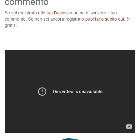
commento
Se sei registrato
effettua l'accesso
prima di scrivere il tuo
commento. Se non sei ancora registrato
puoi farlo subito qui
, è
gratis.