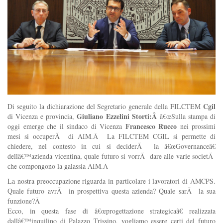
Cgil
Di seguito la dichiarazione del Segretario generale della FILCTEM
Giuliano Ezzelini Storti:Â
di Vicenza e provincia,
â€œSulla stampa di
Francesco Rucco
oggi emerge che il sindaco di Vicenza
nei prossimi
mesi si occuperÃ di AIM.Â La FILCTEM CGIL si permette di
chiedere, nel contesto in cui si deciderÃ la â€œGovernanceâ€
dellâ€™azienda vicentina, quale futuro si vorrÃ dare alle varie societÃ
che compongono la galassia AIM.Â
La nostra preoccupazione riguarda in particolare i lavoratori di AMCPS.
Quale futuro avrÃ in prospettiva questa azienda? Quale sarÃ la sua
funzione?Â
Ecco, in questa fase di â€œprogettazione strategicaâ€ realizzata
dallâ€™inquilino di Palazzo Trissino, vogliamo essere certi del futuro