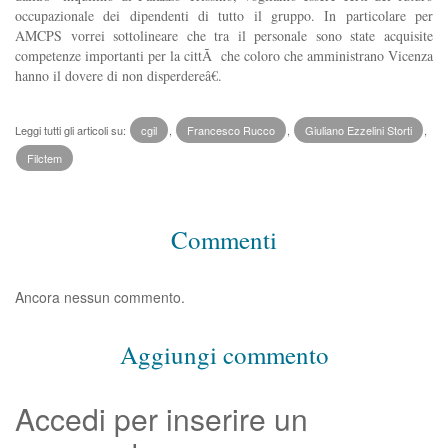
occupazionale dei dipendenti di tutto il gruppo. In particolare per
AMCPS vorrei sottolineare che tra il personale sono state acquisite
competenze importanti per la cittÃ che coloro che amministrano Vicenza
hanno il dovere di non disperdereâ€.
Leggi tutti gli articoli su:
cgil
,
Francesco Rucco
,
Giuliano Ezzelini Storti
,
Filctem
Commenti
Ancora nessun commento.
Aggiungi commento
Accedi per inserire un