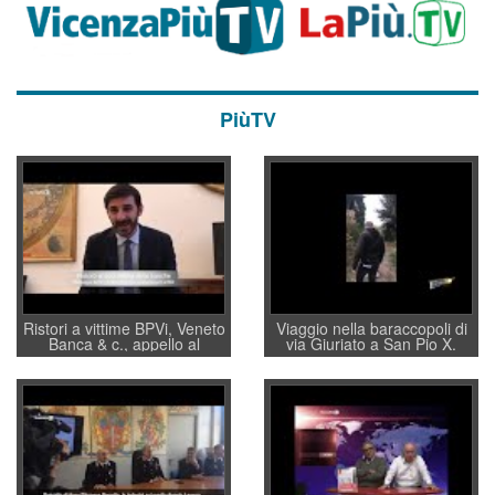
PiùTV
Ristori a vittime BPVi, Veneto
Viaggio nella baraccopoli di
Banca & c., appello al
via Giuriato a San Pio X.
sottosegretario Alessio
Vicenza ai Vicentini: “faremo
Villarosa: per mettere ordine
un regalo di Natale ai
convochi con Di Maio CNCU
residenti”
a supporto della cabina di
regia al Mef