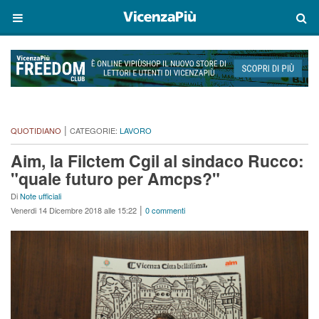
|
QUOTIDIANO
CATEGORIE:
LAVORO
Aim, la Filctem Cgil al sindaco Rucco:
"quale futuro per Amcps?"
Di
Note ufficiali
|
Venerdi 14 Dicembre 2018 alle 15:22
0 commenti