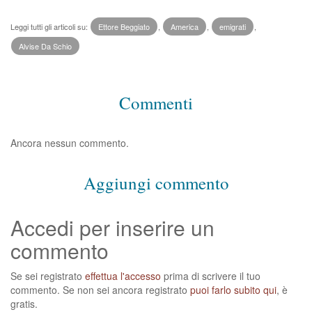
Leggi tutti gli articoli su:
Ettore Beggiato
,
America
,
emigrati
,
Alvise Da Schio
Commenti
Ancora nessun commento.
Aggiungi commento
Accedi per inserire un
commento
Se sei registrato
effettua l'accesso
prima di scrivere il tuo
commento. Se non sei ancora registrato
puoi farlo subito qui
, è
gratis.