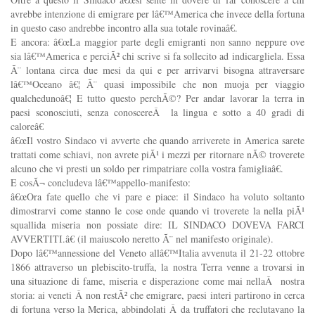
avrebbe intenzione di emigrare per lâ€™America che invece della fortuna
in questo caso andrebbe incontro alla sua totale rovinaâ€.
E ancora: â€œLa maggior parte degli emigranti non sanno neppure ove
sia lâ€™America e perciÃ² chi scrive si fa sollecito ad indicargliela. Essa
Ã¨ lontana circa due mesi da qui e per arrivarvi bisogna attraversare
lâ€™Oceano â€¦ Ã¨ quasi impossibile che non muoja per viaggio
qualchedunoâ€¦ E tutto questo perchÃ©? Per andar lavorar la terra in
paesi sconosciuti, senza conoscereÂ la lingua e sotto a 40 gradi di
caloreâ€
â€œIl vostro Sindaco vi avverte che quando arriverete in America sarete
trattati come schiavi, non avrete piÃ¹ i mezzi per ritornare nÃ© troverete
alcuno che vi presti un soldo per rimpatriare colla vostra famigliaâ€.
E cosÃ¬ concludeva lâ€™appello-manifesto:
â€œOra fate quello che vi pare e piace: il Sindaco ha voluto soltanto
dimostrarvi come stanno le cose onde quando vi troverete la nella piÃ¹
squallida miseria non possiate dire: IL SINDACO DOVEVA FARCI
AVVERTITI.â€ (il maiuscolo neretto Ã¨ nel manifesto originale).
Dopo lâ€™annessione del Veneto allâ€™Italia avvenuta il 21-22 ottobre
1866 attraverso un plebiscito-truffa, la nostra Terra venne a trovarsi in
una situazione di fame, miseria e disperazione come mai nellaÂ nostra
storia: ai veneti Â non restÃ² che emigrare, paesi interi partirono in cerca
di fortuna verso la Merica, abbindolati Â da truffatori che reclutavano la