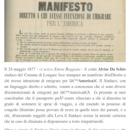
Alvise Da Schio
Il 24 maggio 1877 -
ci scrive Ettore Beggiato
- il conte
sindaco del Comune di Longare fece stampare un manifesto â€œDiretto a
America
chi avesse intenzione di emigrare per lâ€™
â€. Il Sindaco, con
un linguaggio diretto e schietto, venuto a conoscenza che ci sono diversi
â€œintenzionati di emigrare per lâ€™Americaâ€Â fa presente ai suoi
concittadini che il passaporto puÃ² essere rilasciato a chi si dimostra in
grado di sostenere le spese di viaggio, a chi essendo in possesso di
congedo illimitato possa provare di avere in quelle terre dei parenti, e a
chi, â€œessendo soggetti alla Leva il Sindaco avesse la morale certezza
che in caso di chiamata si disponessero a tosto rimpatriareâ€.
Oltre a questo il Sindaco â€œsi sente in dovere di far conoscere a chi