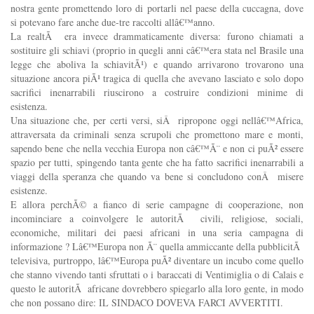
nostra gente promettendo loro di portarli nel paese della cuccagna, dove
si potevano fare anche due-tre raccolti allâ€™anno.
La realtÃ era invece drammaticamente diversa: furono chiamati a
sostituire gli schiavi (proprio in quegli anni câ€™era stata nel Brasile una
legge che aboliva la schiavitÃ¹) e quando arrivarono trovarono una
situazione ancora piÃ¹ tragica di quella che avevano lasciato e solo dopo
sacrifici inenarrabili riuscirono a costruire condizioni minime di
esistenza.
Una situazione che, per certi versi, siÂ ripropone oggi nellâ€™Africa,
attraversata da criminali senza scrupoli che promettono mare e monti,
sapendo bene che nella vecchia Europa non câ€™Ã¨ e non ci puÃ² essere
spazio per tutti, spingendo tanta gente che ha fatto sacrifici inenarrabili a
viaggi della speranza che quando va bene si concludono conÂ misere
esistenze.
E allora perchÃ© a fianco di serie campagne di cooperazione, non
incominciare a coinvolgere le autoritÃ civili, religiose, sociali,
economiche, militari dei paesi africani in una seria campagna di
informazione ? Lâ€™Europa non Ã¨ quella ammiccante della pubblicitÃ
televisiva, purtroppo, lâ€™Europa puÃ² diventare un incubo come quello
che stanno vivendo tanti sfruttati o i baraccati di Ventimiglia o di Calais e
questo le autoritÃ africane dovrebbero spiegarlo alla loro gente, in modo
che non possano dire: IL SINDACO DOVEVA FARCI AVVERTITI.