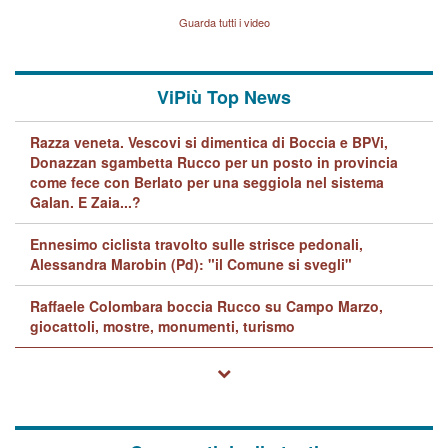
Vicenza sul marito Angelo
Lavarra: più avvincenti di
Guarda tutti i video
quelle di... Barbara D'Urso
ViPiù Top News
Razza veneta. Vescovi si dimentica di Boccia e BPVi,
Donazzan sgambetta Rucco per un posto in provincia
come fece con Berlato per una seggiola nel sistema
Galan. E Zaia...?
Ennesimo ciclista travolto sulle strisce pedonali,
Alessandra Marobin (Pd): "il Comune si svegli"
Raffaele Colombara boccia Rucco su Campo Marzo,
giocattoli, mostre, monumenti, turismo