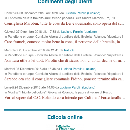
Commenti degli utenti
Domenica 30 Dicembre 2018 alle 13:00 da
Luciano Parolin (Luciano)
In Ennesimo ciclista travolto sulle strisce pedonali, Alessandra Marobin (Pd): "il
Comune si svegli"
Consigliera Marobin, tutte le cose da Lei evidenziate, sono opera del suo ex Assessore e compagno di Partito Antonio Marco Dalla Pozza Assessore alla "progettazione" di piste ciclabili e altre porcherie. A lui manderei il conto da saldare per incidenti e danni alle persone. E' ora che "finiamola." Avete perso rassegnatevi. qui IL SINDACO RUCCO NON C'ENTRA PER NIENTE. CAPITO!!!!!!!! Amen.
Giovedi 27 Dicembre 2018 alle 17:38 da
Luciano Parolin (Luciano)
In Panettone e ruspe, Comitato Albera al cantiere della Bretella. Rolando: "rispettare il
cronoprogramma"
Caro fratuck, conosco molto bene la zona, il percorso della bretella, la situazione dei cittadini, abito in Viale Trento. A partire dal 2003 ho partecipato al Comitato di Maddalene pro bretella, e a riunioni propositive per apportare modifiche al progetto. Numerose mie foto del territorio sono arrivate a Roma, altri miei interventi (non graditi dalla Sx) sono stati pubblicati dal GdV, assieme ad altri come Ciro Asproso, ora favorevole alla bretella. Ho partecipato alla raccolta firme per la chiusura della strada x 5 giorni eseguita dal Sindaco Hullwech per sforamento 180 Micro/g. Pertanto come impegno per la tematica sono apposto con la coscienza. Ora il Progetto è partito, fine! Voglio dire che la nuova Giunta "comunale" non c'entra più. L'opera sarà "malauguratamente" eseguita, ma non con il mio placet. Il Consigliere Comunale dovrebbe capire che la campagna elettorale è finita, con buona pace di tutti. Quello che invece dovrebbe interessare è la proprietà della strada, dall'uscita autostradale Ovest, sino alla Rotatoria dell'Albara, vi sono tre possessori: Autostrade SpA; La Provincia, il Comune. Come la mettiamo per il futuro ? I costi, da 50 sono saliti a 100 milioni di € come dire 20 milioni a KM (!) da non credere. Comunque si farà. Ma nessuno canti Vittoria, anzi meglio non farne un ulteriore fatto "partitico" per questioni elettorali o di seggio. Se mi manda la sua mail, sono disponibile ad inviare i documenti e le foto sopra descritte. Con ossequi, Luciano Parolin
Mercoledi 26 Dicembre 2018 alle 21:41 da
fratuck
In Panettone e ruspe, Comitato Albera al cantiere della Bretella. Rolando: "rispettare il
cronoprogramma"
Non sarà utile a lei dott. Parolin che di sicuro non ci abita, decine di migliaia di TIR, automobili e padroncini che passano quotidianamente per una strada appena rotabile, non è più possibile stendere i panni, attraversare la strada senza rischiare la morte, le case stanno crepando, i tempi sono cambiati e la bretella non passerà assolutamente per maddalene (ma cosa sta a dire?!), dia invece responsabilità a chi ha costruito tagliando la strada che doveva invece terminare a isola vicentina e non al moracchino lasciando Motta di Costabissara ancora in panne di traffico. I tempi sono cambiati dottore e se l'anagrafe della vita stagna nell'essere umano impressioni conservatrici, la società non le considera perchè va avanti, si industrializza e ha bisogno di infrastrutture e di sviluppo. Ultima considerazione, se è geloso di Rolando perchè vede in lui solo campagne politiche mentre si difendono i SOLI diritti dei cittadini, la preghiamo faccia considerazioni più appropriate. Saluti e complimenti per i suoi scritti.
Martedi 25 Dicembre 2018 alle 16:38 da
Luciano Parolin (Luciano)
In Panettone e ruspe, Comitato Albera al cantiere della Bretella. Rolando: "rispettare il
cronoprogramma"
Sarebbe ora che il consigliere comunale Pidino, ponesse termine alla campagna elettorale nel territorio del suo seggio Villaggio del Sole. La tiraca è iniziata, distruggerà 6 km di prateria ovest della città, ricca di fonti e sorgenti d'acqua. I cittadini di Maddalene non avranno più Pace la notte. Molta colpa per la costruzione di questa Strada è proprio del signor Rolando,dei suoi gazebo mobili e che vuol far passare questa opera VANDALICA come progetto "utile" a chi ? Non è cosa seria sig. Rolando!
Lunedi 24 Dicembre 2018 alle 14:06 da
Luciano Parolin (Luciano)
In Mostra "Il trionfo del colore", Giovanni Rolando: la paura di volare di Rucco
Vorrei sapere dal C.C. Rolando cosa intende per Cultura ? Forse tarallucci, vino e sagre, o spaghetti tricolori del PD ? Il continuo (s)parlare della mostra a Palazzo Chiericati caro consigliere DANNEGGIA FORTEMENTE l'immagine della città TUTTA e fa deviare i consensi che in RUSSIA (badi bene ex U.R.S.S.) sono ECCELLENTI. A livello artistico l'evento è di alta Valenza culturale, COMPITO di Tutta la Cittadinanza fare il possibile per propagandare l'iniziativa senza farne UN CASO PARTITICO come fa Lei da sempre. Meno Gazebo + Partecipazione! E così sia. Amen.
Edicola online