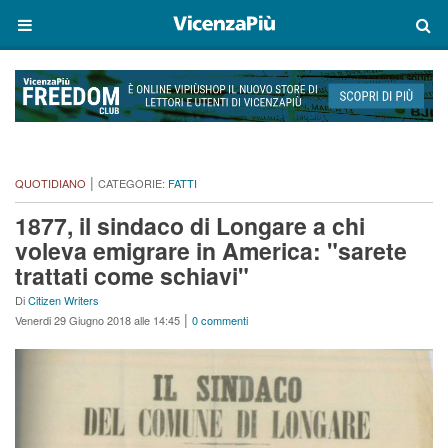
|
QUOTIDIANO
CATEGORIE:
FATTI
1877, il sindaco di Longare a chi
voleva emigrare in America: "sarete
trattati come schiavi"
Di
Citizen Writers
|
Venerdi 29 Giugno 2018 alle 14:45
0 commenti