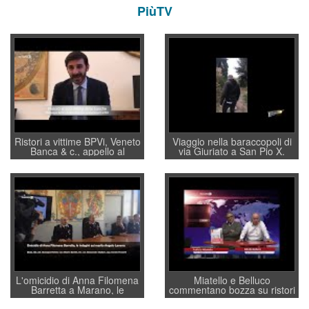
PiùTV
Ristori a vittime BPVi, Veneto
Viaggio nella baraccopoli di
Banca & c., appello al
via Giuriato a San Pio X.
sottosegretario Alessio
Vicenza ai Vicentini: “faremo
Villarosa: per mettere ordine
un regalo di Natale ai
convochi con Di Maio CNCU
residenti”
a supporto della cabina di
regia al Mef
L'omicidio di Anna Filomena
Miatello e Belluco
Barretta a Marano, le
commentano bozza su ristori
indagini dei carabinieri di
BPVi e Veneto Banca