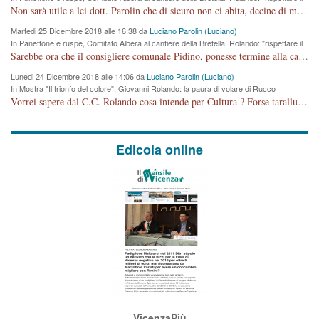
cronoprogramma"
Non sarà utile a lei dott. Parolin che di sicuro non ci abita, decine di migliaia di TIR, automobili e padroncini che passano quotidianamente per una strada appena rotabile, non è più possibile stendere i panni, attraversare la strada senza rischiare la morte, le case stanno crepando, i tempi sono cambiati e la bretella non passerà assolutamente per maddalene (ma cosa sta a dire?!), dia invece responsabilità a chi ha costruito tagliando la strada che doveva invece terminare a isola vicentina e non al moracchino lasciando Motta di Costabissara ancora in panne di traffico. I tempi sono cambiati dottore e se l'anagrafe della vita stagna nell'essere umano impressioni conservatrici, la società non le considera perchè va avanti, si industrializza e ha bisogno di infrastrutture e di sviluppo. Ultima considerazione, se è geloso di Rolando perchè vede in lui solo campagne politiche mentre si difendono i SOLI diritti dei cittadini, la preghiamo faccia considerazioni più appropriate. Saluti e complimenti per i suoi scritti.
Martedi 25 Dicembre 2018 alle 16:38 da
Luciano Parolin (Luciano)
In Panettone e ruspe, Comitato Albera al cantiere della Bretella. Rolando: "rispettare il
cronoprogramma"
Sarebbe ora che il consigliere comunale Pidino, ponesse termine alla campagna elettorale nel territorio del suo seggio Villaggio del Sole. La tiraca è iniziata, distruggerà 6 km di prateria ovest della città, ricca di fonti e sorgenti d'acqua. I cittadini di Maddalene non avranno più Pace la notte. Molta colpa per la costruzione di questa Strada è proprio del signor Rolando,dei suoi gazebo mobili e che vuol far passare questa opera VANDALICA come progetto "utile" a chi ? Non è cosa seria sig. Rolando!
Lunedi 24 Dicembre 2018 alle 14:06 da
Luciano Parolin (Luciano)
In Mostra "Il trionfo del colore", Giovanni Rolando: la paura di volare di Rucco
Vorrei sapere dal C.C. Rolando cosa intende per Cultura ? Forse tarallucci, vino e sagre, o spaghetti tricolori del PD ? Il continuo (s)parlare della mostra a Palazzo Chiericati caro consigliere DANNEGGIA FORTEMENTE l'immagine della città TUTTA e fa deviare i consensi che in RUSSIA (badi bene ex U.R.S.S.) sono ECCELLENTI. A livello artistico l'evento è di alta Valenza culturale, COMPITO di Tutta la Cittadinanza fare il possibile per propagandare l'iniziativa senza farne UN CASO PARTITICO come fa Lei da sempre. Meno Gazebo + Partecipazione! E così sia. Amen.
Edicola online
VicenzaPiù