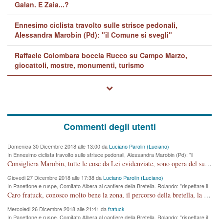
Galan. E Zaia...?
Ennesimo ciclista travolto sulle strisce pedonali,
Alessandra Marobin (Pd): "il Comune si svegli"
Raffaele Colombara boccia Rucco su Campo Marzo,
giocattoli, mostre, monumenti, turismo
Commenti degli utenti
Domenica 30 Dicembre 2018 alle 13:00 da
Luciano Parolin (Luciano)
In Ennesimo ciclista travolto sulle strisce pedonali, Alessandra Marobin (Pd): "il
Comune si svegli"
Consigliera Marobin, tutte le cose da Lei evidenziate, sono opera del suo ex Assessore e compagno di Partito Antonio Marco Dalla Pozza Assessore alla "progettazione" di piste ciclabili e altre porcherie. A lui manderei il conto da saldare per incidenti e danni alle persone. E' ora che "finiamola." Avete perso rassegnatevi. qui IL SINDACO RUCCO NON C'ENTRA PER NIENTE. CAPITO!!!!!!!! Amen.
Giovedi 27 Dicembre 2018 alle 17:38 da
Luciano Parolin (Luciano)
In Panettone e ruspe, Comitato Albera al cantiere della Bretella. Rolando: "rispettare il
cronoprogramma"
Caro fratuck, conosco molto bene la zona, il percorso della bretella, la situazione dei cittadini, abito in Viale Trento. A partire dal 2003 ho partecipato al Comitato di Maddalene pro bretella, e a riunioni propositive per apportare modifiche al progetto. Numerose mie foto del territorio sono arrivate a Roma, altri miei interventi (non graditi dalla Sx) sono stati pubblicati dal GdV, assieme ad altri come Ciro Asproso, ora favorevole alla bretella. Ho partecipato alla raccolta firme per la chiusura della strada x 5 giorni eseguita dal Sindaco Hullwech per sforamento 180 Micro/g. Pertanto come impegno per la tematica sono apposto con la coscienza. Ora il Progetto è partito, fine! Voglio dire che la nuova Giunta "comunale" non c'entra più. L'opera sarà "malauguratamente" eseguita, ma non con il mio placet. Il Consigliere Comunale dovrebbe capire che la campagna elettorale è finita, con buona pace di tutti. Quello che invece dovrebbe interessare è la proprietà della strada, dall'uscita autostradale Ovest, sino alla Rotatoria dell'Albara, vi sono tre possessori: Autostrade SpA; La Provincia, il Comune. Come la mettiamo per il futuro ? I costi, da 50 sono saliti a 100 milioni di € come dire 20 milioni a KM (!) da non credere. Comunque si farà. Ma nessuno canti Vittoria, anzi meglio non farne un ulteriore fatto "partitico" per questioni elettorali o di seggio. Se mi manda la sua mail, sono disponibile ad inviare i documenti e le foto sopra descritte. Con ossequi, Luciano Parolin
Mercoledi 26 Dicembre 2018 alle 21:41 da
fratuck
In Panettone e ruspe, Comitato Albera al cantiere della Bretella. Rolando: "rispettare il