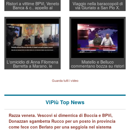
Ristori a vittime BPVi, Veneto
Viaggio nella baraccopoli di
Banca & c., appello al
via Giuriato a San Pio X.
sottosegretario Alessio
Vicenza ai Vicentini: “faremo
Villarosa: per mettere ordine
un regalo di Natale ai
convochi con Di Maio CNCU
residenti”
a supporto della cabina di
regia al Mef
L'omicidio di Anna Filomena
Miatello e Belluco
Barretta a Marano, le
commentano bozza su ristori
indagini dei carabinieri di
BPVi e Veneto Banca
Vicenza sul marito Angelo
Lavarra: più avvincenti di
Guarda tutti i video
quelle di... Barbara D'Urso
ViPiù Top News
Razza veneta. Vescovi si dimentica di Boccia e BPVi,
Donazzan sgambetta Rucco per un posto in provincia
come fece con Berlato per una seggiola nel sistema