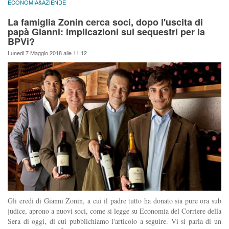
ECONOMIA&AZIENDE
La famiglia Zonin cerca soci, dopo l'uscita di
papà Gianni: implicazioni sui sequestri per la
BPVi?
Lunedi 7 Maggio 2018 alle 11:12
Gli eredi di Gianni Zonin, a cui il padre tutto ha donato sia pure ora sub
judice, aprono a nuovi soci, come si legge su Economia del Corriere della
Sera di oggi, di cui pubblichiamo l'articolo a seguire. Vi si parla di un