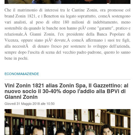
Che il matrimonio di interessi tra le Cantine Zonin, ora promosse col
brand Zonin 1821, e i Benetton sia legato soprattutto, comeÂ sostengono
vari analisti, al peso di oltre 180 milioni di indebitamento, meno
sostenibile da quando le banche non hanno piÃ¹ come "garante", pratico e
relazionale,Â Gianni Zonin, l'ex presidente della Banca Popolare di
Vicenza, oppure siano piÃ¹ dovute,Â comeÂ affermano i suoi tre figli,
alla necessitÃ di denaro fresco per sostenere lo sviluppo dell'azienda,
sempre dopo l'uscita di scena del vecchio padre-padrone, questo lo sanno
bene in pochi.
ECONOMIA&AZIENDE
Vini Zonin 1821 alias Zonin Spa, Il Gazzettino: al
nuovo socio il 30-40% dopo l'addio alla BPVi di
Gianni Zonin
Giovedi 31 Maggio 2018 alle 10:50