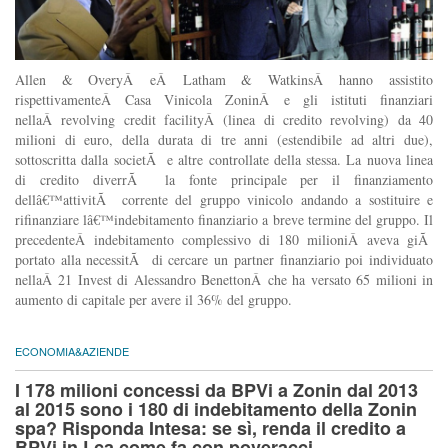
Allen & OveryÂ eÂ Latham & WatkinsÂ hanno assistito
rispettivamenteÂ Casa Vinicola ZoninÂ e gli istituti finanziari
nellaÂ revolving credit facilityÂ (linea di credito revolving) da 40
milioni di euro, della durata di tre anni (estendibile ad altri due),
sottoscritta dalla societÃ e altre controllate della stessa. La nuova linea
di credito diverrÃ la fonte principale per il finanziamento
dellâ€™attivitÃ corrente del gruppo vinicolo andando a sostituire e
rifinanziare lâ€™indebitamento finanziario a breve termine del gruppo. Il
precedenteÂ indebitamento complessivo di 180 milioniÂ aveva giÃ
portato alla necessitÃ di cercare un partner finanziario poi individuato
nellaÂ 21 Invest di Alessandro BenettonÂ che ha versato 65 milioni in
aumento di capitale per avere il 36% del gruppo.
ECONOMIA&AZIENDE
I 178 milioni concessi da BPVi a Zonin dal 2013
al 2015 sono i 180 di indebitamento della Zonin
spa? Risponda Intesa: se sì, renda il credito a
BPVi in Lca come fa con poveracci