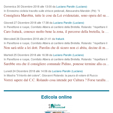
Domenica 30 Dicembre 2018 alle 13:00 da
Luciano Parolin (Luciano)
In Ennesimo ciclista travolto sulle strisce pedonali, Alessandra Marobin (Pd): "il
Comune si svegli"
Consigliera Marobin, tutte le cose da Lei evidenziate, sono opera del suo ex Assessore e compagno di Partito Antonio Marco Dalla Pozza Assessore alla "progettazione" di piste ciclabili e altre porcherie. A lui manderei il conto da saldare per incidenti e danni alle persone. E' ora che "finiamola." Avete perso rassegnatevi. qui IL SINDACO RUCCO NON C'ENTRA PER NIENTE. CAPITO!!!!!!!! Amen.
Giovedi 27 Dicembre 2018 alle 17:38 da
Luciano Parolin (Luciano)
In Panettone e ruspe, Comitato Albera al cantiere della Bretella. Rolando: "rispettare il
cronoprogramma"
Caro fratuck, conosco molto bene la zona, il percorso della bretella, la situazione dei cittadini, abito in Viale Trento. A partire dal 2003 ho partecipato al Comitato di Maddalene pro bretella, e a riunioni propositive per apportare modifiche al progetto. Numerose mie foto del territorio sono arrivate a Roma, altri miei interventi (non graditi dalla Sx) sono stati pubblicati dal GdV, assieme ad altri come Ciro Asproso, ora favorevole alla bretella. Ho partecipato alla raccolta firme per la chiusura della strada x 5 giorni eseguita dal Sindaco Hullwech per sforamento 180 Micro/g. Pertanto come impegno per la tematica sono apposto con la coscienza. Ora il Progetto è partito, fine! Voglio dire che la nuova Giunta "comunale" non c'entra più. L'opera sarà "malauguratamente" eseguita, ma non con il mio placet. Il Consigliere Comunale dovrebbe capire che la campagna elettorale è finita, con buona pace di tutti. Quello che invece dovrebbe interessare è la proprietà della strada, dall'uscita autostradale Ovest, sino alla Rotatoria dell'Albara, vi sono tre possessori: Autostrade SpA; La Provincia, il Comune. Come la mettiamo per il futuro ? I costi, da 50 sono saliti a 100 milioni di € come dire 20 milioni a KM (!) da non credere. Comunque si farà. Ma nessuno canti Vittoria, anzi meglio non farne un ulteriore fatto "partitico" per questioni elettorali o di seggio. Se mi manda la sua mail, sono disponibile ad inviare i documenti e le foto sopra descritte. Con ossequi, Luciano Parolin
Mercoledi 26 Dicembre 2018 alle 21:41 da
fratuck
In Panettone e ruspe, Comitato Albera al cantiere della Bretella. Rolando: "rispettare il
cronoprogramma"
Non sarà utile a lei dott. Parolin che di sicuro non ci abita, decine di migliaia di TIR, automobili e padroncini che passano quotidianamente per una strada appena rotabile, non è più possibile stendere i panni, attraversare la strada senza rischiare la morte, le case stanno crepando, i tempi sono cambiati e la bretella non passerà assolutamente per maddalene (ma cosa sta a dire?!), dia invece responsabilità a chi ha costruito tagliando la strada che doveva invece terminare a isola vicentina e non al moracchino lasciando Motta di Costabissara ancora in panne di traffico. I tempi sono cambiati dottore e se l'anagrafe della vita stagna nell'essere umano impressioni conservatrici, la società non le considera perchè va avanti, si industrializza e ha bisogno di infrastrutture e di sviluppo. Ultima considerazione, se è geloso di Rolando perchè vede in lui solo campagne politiche mentre si difendono i SOLI diritti dei cittadini, la preghiamo faccia considerazioni più appropriate. Saluti e complimenti per i suoi scritti.
Martedi 25 Dicembre 2018 alle 16:38 da
Luciano Parolin (Luciano)
In Panettone e ruspe, Comitato Albera al cantiere della Bretella. Rolando: "rispettare il
cronoprogramma"
Sarebbe ora che il consigliere comunale Pidino, ponesse termine alla campagna elettorale nel territorio del suo seggio Villaggio del Sole. La tiraca è iniziata, distruggerà 6 km di prateria ovest della città, ricca di fonti e sorgenti d'acqua. I cittadini di Maddalene non avranno più Pace la notte. Molta colpa per la costruzione di questa Strada è proprio del signor Rolando,dei suoi gazebo mobili e che vuol far passare questa opera VANDALICA come progetto "utile" a chi ? Non è cosa seria sig. Rolando!
Lunedi 24 Dicembre 2018 alle 14:06 da
Luciano Parolin (Luciano)
In Mostra "Il trionfo del colore", Giovanni Rolando: la paura di volare di Rucco
Vorrei sapere dal C.C. Rolando cosa intende per Cultura ? Forse tarallucci, vino e sagre, o spaghetti tricolori del PD ? Il continuo (s)parlare della mostra a Palazzo Chiericati caro consigliere DANNEGGIA FORTEMENTE l'immagine della città TUTTA e fa deviare i consensi che in RUSSIA (badi bene ex U.R.S.S.) sono ECCELLENTI. A livello artistico l'evento è di alta Valenza culturale, COMPITO di Tutta la Cittadinanza fare il possibile per propagandare l'iniziativa senza farne UN CASO PARTITICO come fa Lei da sempre. Meno Gazebo + Partecipazione! E così sia. Amen.
Edicola online