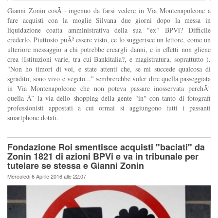
Gianni Zonin cosÃ¬ ingenuo da farsi vedere in Via Montenapoleone a
fare acquisti con la moglie Silvana due giorni dopo la messa in
liquidazione coatta amministrativa della sua "ex" BPVi? Difficile
crederlo. Piuttosto puÃ² essere visto, ce lo suggerisce un lettore, come un
ulteriore messaggio a chi potrebbe creargli danni, e in effetti non gliene
crea (Istituzioni varie, tra cui Bankitalia?, e magistratura, soprattutto ).
"Non ho timori di voi, e state attenti che, se mi succede qualcosa di
sgradito, sono vivo e vegeto..." sembrerebbe voler dire quella passeggiata
in Via Montenapoleone che non poteva passare inosservata perchÃ¨
quella Ã¨ la via dello shopping della gente "in" con tanto di fotografi
professionisti appostati a cui ormai si aggiungono tutti i passanti
smartphone dotati.
Fondazione Roi smentisce acquisti "baciati" da
Zonin 1821 di azioni BPVi e va in tribunale per
tutelare se stessa e Gianni Zonin
Mercoledi 6 Aprile 2016 alle 22:07