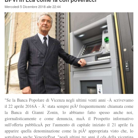
Mercoledi 5 Dicembre 2018 alle 22:44
"Se la Banca Popolare di Vicenza negli ultimi venti anni -Â scrivevamo
il 22 aprile 2016Â - Ã¨ stata sempre piÃ¹ frequentemente chiamata come
la Banca di Gianni Zonin, lo abbiamo fatto spesso anche noi,
giornalisticamente e come denuncia, maÂ il Prospetto informativo
sull'offerta pubblicaÂ per l'aumento di capitale iniziato il 21 aprile fa
apparire quella denominazione come la piÃ¹ appropriata visto che, lo
sottolinea anche VeneziePost, "negli ultimi tre anni il cda della vicentina