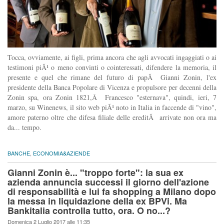
Tocca, ovviamente, ai figli, prima ancora che agli avvocati ingaggiati o ai
testimoni piÃ¹ o meno convinti o cointeressati, difendere la memoria, il
presente e quel che rimane del futuro di papÃ Gianni Zonin, l'ex
presidente della Banca Popolare di Vicenza e propulsore per decenni della
Zonin spa, ora Zonin 1821,Â Francesco "esternava", quindi, ieri, 7
marzo, su Winenews, il sito web piÃ¹ noto in Italia in faccende di "vino",
amore paterno oltre che difesa filiale delle ereditÃ arrivate non ora ma
da... tempo.
BANCHE
,
ECONOMIA&AZIENDE
Gianni Zonin è... "troppo forte": la sua ex
azienda annuncia successi il giorno dell'azione
di responsabilità e lui fa shopping a Milano dopo
la messa in liquidazione della ex BPVi. Ma
Bankitalia controlla tutto, ora. O no...?
Domenica 2 Luglio 2017 alle 11:35