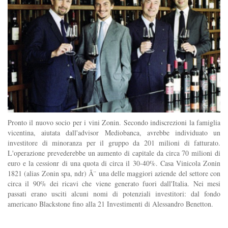
Pronto il nuovo socio per i vini Zonin. Secondo indiscrezioni la famiglia
vicentina, aiutata dall'advisor Mediobanca, avrebbe individuato un
investitore di minoranza per il gruppo da 201 milioni di fatturato.
L'operazione prevederebbe un aumento di capitale da circa 70 milioni di
euro e la cessionr di una quota di circa il 30-40%. Casa Vinicola Zonin
1821 (alias Zonin spa, ndr) Ã¨ una delle maggiori aziende del settore con
circa il 90% dei ricavi che viene generato fuori dall'Italia. Nei mesi
passati erano usciti alcuni nomi di potenziali investitori: dal fondo
americano Blackstone fino alla 21 Investimenti di Alessandro Benetton.