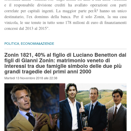
e il responsabile divisione crediti ha avallato operazioni con parti
correlate per capitali ingenti. La maggior parte perÃ² hanno un unico
destinatario, l'ex dominus della banca. Per il solo Zonin, la sua casa
vinicola, le sue tenute in tutto sono 178 milioni di euro di finanziamenti
concessi dal 2013 al 2015".
POLITICA
,
ECONOMIA&AZIENDE
Zonin 1821, 40% al figlio di Luciano Benetton dai
figli di Gianni Zonin: matrimonio veneto di
interessi tra due famiglie simbolo delle due più
grandi tragedie dei primi anni 2000
Martedi 13 Novembre 2018 alle 22:38