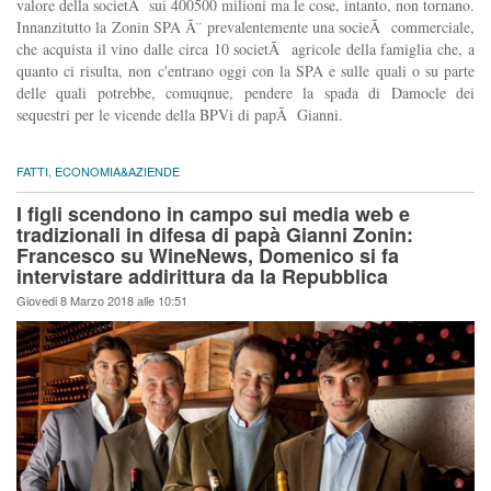
valore della societÃ sui 400500 milioni ma le cose, intanto, non tornano.
Innanzitutto la Zonin SPA Ã¨ prevalentemente una socieÃ commerciale,
che acquista il vino dalle circa 10 societÃ agricole della famiglia che, a
quanto ci risulta, non c'entrano oggi con la SPA e sulle quali o su parte
delle quali potrebbe, comuqnue, pendere la spada di Damocle dei
sequestri per le vicende della BPVi di papÃ Gianni.
FATTI
,
ECONOMIA&AZIENDE
I figli scendono in campo sui media web e
tradizionali in difesa di papà Gianni Zonin:
Francesco su WineNews, Domenico si fa
intervistare addirittura da la Repubblica
Giovedi 8 Marzo 2018 alle 10:51