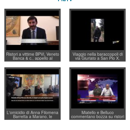
Ristori a vittime BPVi, Veneto
Viaggio nella baraccopoli di
Banca & c., appello al
via Giuriato a San Pio X.
sottosegretario Alessio
Vicenza ai Vicentini: “faremo
Villarosa: per mettere ordine
un regalo di Natale ai
convochi con Di Maio CNCU
residenti”
a supporto della cabina di
regia al Mef
L'omicidio di Anna Filomena
Miatello e Belluco
Barretta a Marano, le
commentano bozza su ristori
indagini dei carabinieri di
BPVi e Veneto Banca
Vicenza sul marito Angelo
Lavarra: più avvincenti di