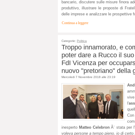
bancario, discutere sulle misure finora ad
produttivo, illustrare le proposte di Frat
delle imprese e analizzare le prospettive f
Continua a leggere
Categorie:
Politica
Troppo innamorato, e com
poter dare a Rucco il suo
FdI Vicenza per occuparse
nuovo "pretoriano" della 
Mercoledi 7 Novembre 2018 alle 23:19
And
ammi
vive
l'
as
quel
Con 
com
inesperto
Matteo Celebron
Ã¨ stata per l
voleva persone a tempo pieno, io di certo