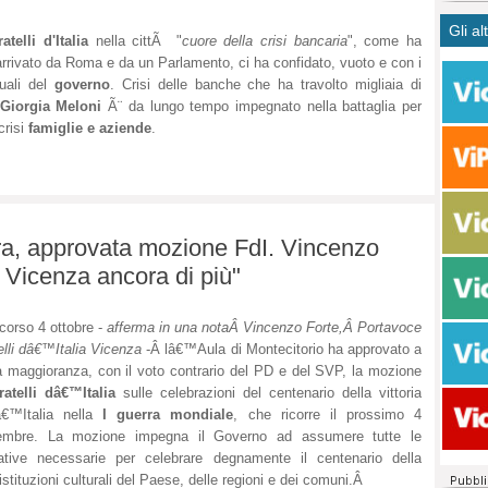
CASO
bisog
campa
Gli al
Meno 
Ultim
pace 
ratelli d'Italia
nella cittÃ "
cuore della crisi bancaria
", come ha
Amen
Rolan
inter
rrivato da Roma e da un Parlamento, ci ha confidato, vuoto e con i
polit
dall'
tuali del
governo
. Crisi delle banche che ha travolto migliaia di
Giorgia Meloni
Ã¨ da lungo tempo impegnato nella battaglia per
dei c
Rotat
crisi
famiglie e aziende
.
consi
Autos
compl
Come 
50 so
20 mi
Comu
a, approvata mozione FdI. Vincenzo
Vitto
i Vicenza ancora di più"
fatto 
seggi
dispo
corso 4 ottobre -
afferma in una notaÂ
Vincenzo Forte,Â
Portavoce
sopra
elli dâ€™Italia Vicenza
-Â
lâ€™Aula di Montecitorio ha approvato a
a maggioranza, con il voto contrario del PD e del SVP, la mozione
Paro
ratelli dâ€™Italia
sulle celebrazioni del centenario della vittoria
â€™Italia nella
I guerra mondiale
, che ricorre il prossimo 4
embre. La mozione impegna il Governo ad assumere tutte le
iative necessarie per celebrare degnamente il centenario della
istituzioni culturali del Paese, delle regioni e dei comuni.Â