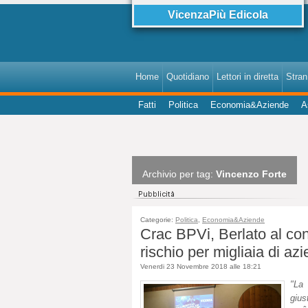
VicenzaPiù Edicola
Home
Quotidiano
Lettori in diretta
StranI
Fatti
Politica
Economia&Aziende
A
Archivio per tag:
Vincenzo Forte
Categorie:
Politica
,
Economia&Aziende
Crac BPVi, Berlato al con
rischio per migliaia di az
Venerdi 23 Novembre 2018 alle 18:21
"La
gius