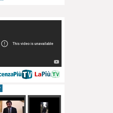
menti, turismo
V