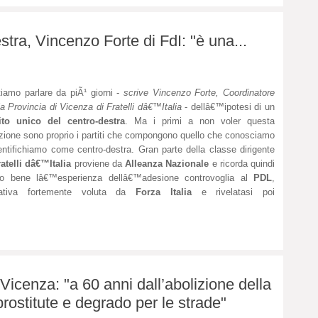
stra, Vincenzo Forte di FdI: "è una...
iamo parlare da piÃ¹ giorni -
scrive Vincenzo Forte, Coordinatore
la Provincia di Vicenza di Fratelli dâ€™Italia
- dellâ€™ipotesi di un
tito unico del centro-destra
. Ma i primi a non voler questa
zione sono proprio i partiti che compongono quello che conosciamo
entifichiamo come centro-destra. Gran parte della classe dirigente
ratelli dâ€™Italia
proviene da
Alleanza Nazionale
e ricorda quindi
to bene lâ€™esperienza dellâ€™adesione controvoglia al
PDL
,
ziativa fortemente voluta da
Forza Italia
e rivelatasi poi
ia Vicenza: "a 60 anni dall’abolizione della
rostitute e degrado per le strade"