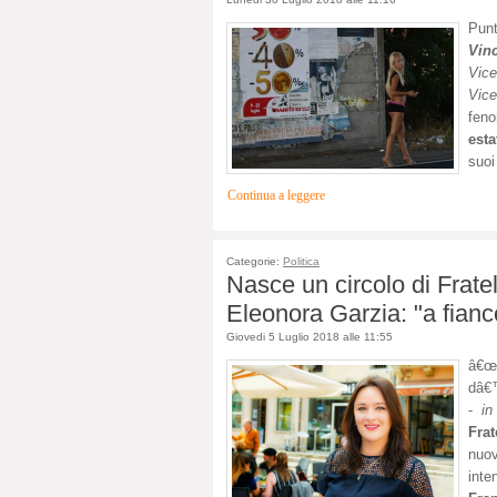
Punt
Vin
Vic
Vic
feno
est
suoi
Continua a leggere
Categorie:
Politica
Nasce un circolo di Fratell
Eleonora Garzia: "a fian
Giovedi 5 Luglio 2018 alle 11:55
â€œS
dâ€™
-
in
Frat
nuov
inte