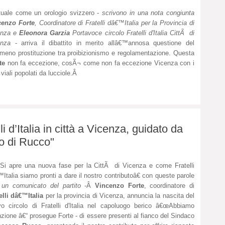
uale come un orologio svizzero -
scrivono in una nota congiunta
cenzo Forte
, Coordinatore di Fratelli dâ€™Italia per la Provincia di
enza e
Eleonora Garzia
Portavoce circolo Fratelli d'Italia CittÃ di
enza
- arriva il dibattito in merito allâ€™annosa questione del
meno prostituzione tra proibizionismo e regolamentazione. Questa
ate
non fa eccezione, cosÃ¬ come non fa eccezione Vicenza con i
 viali popolati da lucciole.Â
i d’Italia in città a Vicenza, guidato da
co di Rucco"
i apre una nuova fase per la CittÃ di Vicenza e come Fratelli
Italia siamo pronti a dare il nostro contributoâ€ con queste parole
 un comunicato del partito
-Â
Vincenzo Forte
, coordinatore di
elli dâ€™Italia
per la provincia di Vicenza, annuncia la nascita del
o circolo di Fratelli d'Italia nel capoluogo berico â€œAbbiamo
nzione â€“ prosegue Forte - di essere presenti al fianco del Sindaco