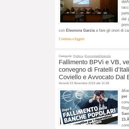
del
rac
part
dal 
pome
con
Eleonora Garzia
a fare gli onori di 
Continua a leggere
Categorie:
Politica
,
Economia&Aziende
Fallimento BPVi e VB, v
convegno di Fratelli d’Ital
Coviello e Avvocato Dal
Venerdi 23 Novembre 2018 alle 11:09
â€œ
per 
conv
Reg
San
15
cons