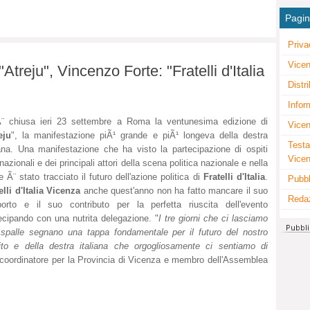
Pagi
Priva
Vicen
treju", Vincenzo Forte: "Fratelli d'Italia
Distr
Infor
¨ chiusa ieri 23 settembre a Roma la ventunesima edizione di
Vicen
eju
", la manifestazione piÃ¹ grande e piÃ¹ longeva della destra
Testa
iana. Una manifestazione che ha visto la partecipazione di ospiti
Vice
rnazionali e dei principali attori della scena politica nazionale e nella
e Ã¨ stato tracciato il futuro dell'azione politica di
Fratelli d'Italia
.
Pubbl
elli d'Italia Vicenza
anche quest'anno non ha fatto mancare il suo
Reda
orto e il suo contributo per la perfetta riuscita dell'evento
ecipando con una nutrita delegazione. "
I tre giorni che ci lasciamo
 spalle segnano una tappa fondamentale per il futuro del nostro
ito e della destra italiana che orgogliosamente ci sentiamo di
 coordinatore per la Provincia di Vicenza e membro dell'Assemblea