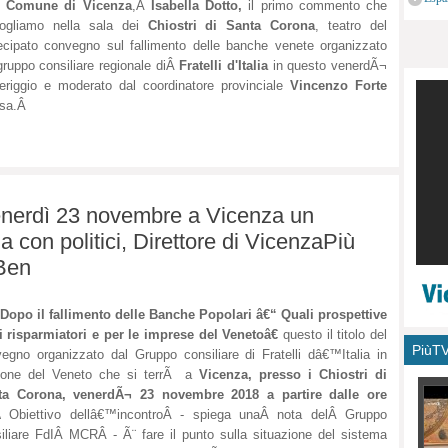
Â
Comune di Vicenza
,Â
Isabella Dotto,
il primo commento che
monu
cogliamo nella sala dei
Chiostri di Santa Corona
, teatro del
ecipato convegno sul fallimento delle banche venete organizzato
gruppo consiliare regionale diÂ
Fratelli d'Italia
in questo venerdÃ¬
riggio e moderato dal coordinatore provinciale
Vincenzo Forte
casa.Â
enerdì 23 novembre a Vicenza un
ia con politici, Direttore di VicenzaPiù
 Ben
Dopo il fallimento delle Banche Popolari â€“ Quali prospettive
i risparmiatori e per le imprese del Venetoâ€
questo il titolo del
PiùT
egno organizzato dal Gruppo consiliare di Fratelli dâ€™Italia in
ione del Veneto che si terrÃ a
Vicenza, presso i Chiostri di
ta Corona, venerdÃ¬ 23 novembre 2018 a partire dalle ore
.Â
Obiettivo dellâ€™incontroÂ - spiega unaÂ nota delÂ Gruppo
iliare FdIÂ MCRÂ - Ã¨ fare il punto sulla situazione del sistema