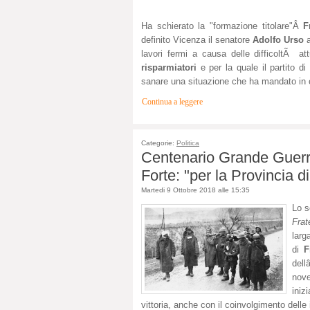
Ha schierato la "formazione titolare"Â
F
definito Vicenza il senatore
Adolfo Urso
a
lavori fermi a causa delle difficoltÃ at
risparmiatori
e per la quale il partito di
sanare una situazione che ha mandato in 
Continua a leggere
Categorie:
Politica
Centenario Grande Guerr
Forte: "per la Provincia d
Martedi 9 Ottobre 2018 alle 15:35
Lo s
Frat
larg
di
F
dell
nov
iniz
vittoria, anche con il coinvolgimento delle 