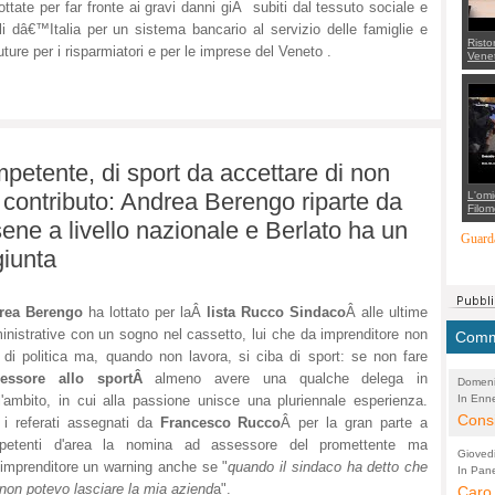
ottate per far fronte ai gravi danni giÃ subiti dal tessuto sociale e
elli dâ€™Italia per un sistema bancario al servizio delle famiglie e
Risto
uture per i risparmiatori e per le imprese del Veneto .
Venet
appel
Aless
mette
con 
suppo
regia
petente, di sport da accettare di non
 contributo: Andrea Berengo riparte da
L'omi
Filom
Maran
ne a livello nazionale e Berlato ha un
carab
Guarda
marit
giunta
più a
di...
rea Berengo
ha lottato per la
Â
lista Rucco Sindaco
Â
alle ultime
nistrative con un sogno nel cassetto, lui che da imprenditore non
Comme
 di politica ma, quando non lavora, si ciba di sport: se non fare
sessore allo sportÂ
almeno avere una qualche delega in
Domeni
In Enne
l'ambito, in cui alla passione unisce una pluriennale esperienza.
(Lucian
Alessan
Consi
i referati assegnati da
Francesco Rucco
Â per la gran parte a
evide
petenti d'area la nomina ad assessore del promettente ma
Gioved
'imprenditore un warning anche se "
quando il sindaco ha detto che
Asses
In Pane
(Lucian
 non potevo lasciare la mia aziend
a".
Bretell
Caro 
Marco