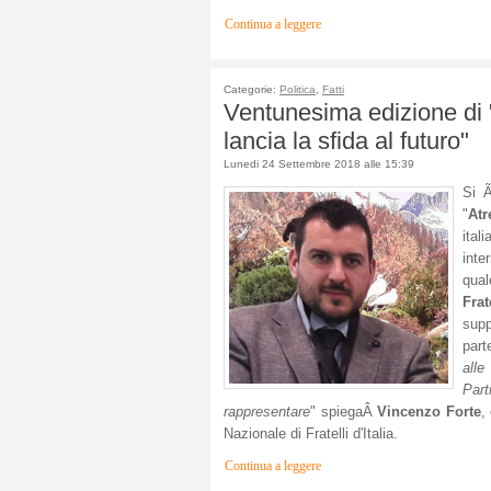
Continua a leggere
Categorie:
Politica
,
Fatti
Ventunesima edizione di "A
lancia la sfida al futuro"
Lunedi 24 Settembre 2018 alle 15:39
Si Ã
"
Atr
ital
inte
qual
Frat
supp
part
alle
Part
rappresentare
" spiegaÂ
Vincenzo Forte
,
Nazionale di Fratelli d'Italia.
Continua a leggere