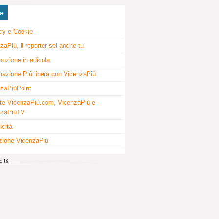
ne
cy e Cookie
zaPiù, il reporter sei anche tu
ibuzione in edicola
mazione Più libera con VicenzaPiù
zaPiùPoint
te VicenzaPiu.com, VicenzaPiù e
nzaPiùTV
icità
zione VicenzaPiù