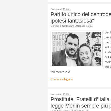
Categorie:
Politica
Partito unico del centrode
ipotesi fantasiosa"
Giovedi 6 Settembre 2018 alle 11:54
Sent
per 
par
solu
e id
di
F
mol
ini
fallimentare.Â
Continua a leggere
Categorie:
Politica
Prostitute, Fratelli d’Ital
legge Merlin sempre più p
Lunedi 30 Luglio 2018 alle 11:16