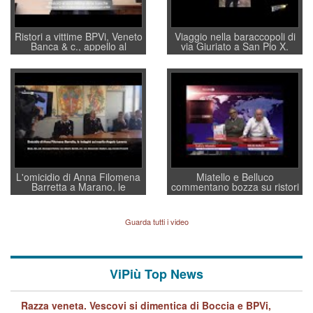
Ristori a vittime BPVi, Veneto
Viaggio nella baraccopoli di
Banca & c., appello al
via Giuriato a San Pio X.
sottosegretario Alessio
Vicenza ai Vicentini: “faremo
Villarosa: per mettere ordine
un regalo di Natale ai
convochi con Di Maio CNCU
residenti”
a supporto della cabina di
regia al Mef
L'omicidio di Anna Filomena
Miatello e Belluco
Barretta a Marano, le
commentano bozza su ristori
indagini dei carabinieri di
BPVi e Veneto Banca
Vicenza sul marito Angelo
Lavarra: più avvincenti di
Guarda tutti i video
quelle di... Barbara D'Urso
ViPiù Top News
Razza veneta. Vescovi si dimentica di Boccia e BPVi,