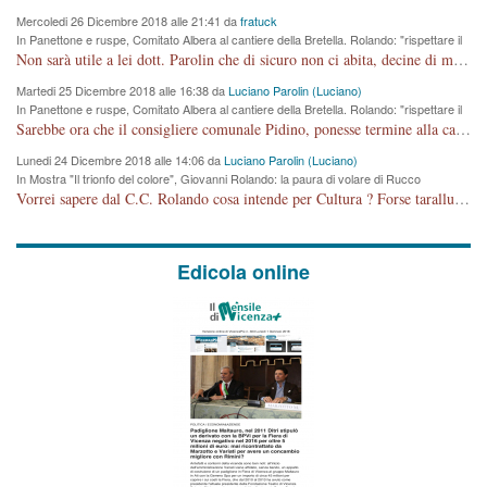
Mercoledi 26 Dicembre 2018 alle 21:41 da
fratuck
In Panettone e ruspe, Comitato Albera al cantiere della Bretella. Rolando: "rispettare il
cronoprogramma"
Non sarà utile a lei dott. Parolin che di sicuro non ci abita, decine di migliaia di TIR, automobili e padroncini che passano quotidianamente per una strada appena rotabile, non è più possibile stendere i panni, attraversare la strada senza rischiare la morte, le case stanno crepando, i tempi sono cambiati e la bretella non passerà assolutamente per maddalene (ma cosa sta a dire?!), dia invece responsabilità a chi ha costruito tagliando la strada che doveva invece terminare a isola vicentina e non al moracchino lasciando Motta di Costabissara ancora in panne di traffico. I tempi sono cambiati dottore e se l'anagrafe della vita stagna nell'essere umano impressioni conservatrici, la società non le considera perchè va avanti, si industrializza e ha bisogno di infrastrutture e di sviluppo. Ultima considerazione, se è geloso di Rolando perchè vede in lui solo campagne politiche mentre si difendono i SOLI diritti dei cittadini, la preghiamo faccia considerazioni più appropriate. Saluti e complimenti per i suoi scritti.
Martedi 25 Dicembre 2018 alle 16:38 da
Luciano Parolin (Luciano)
In Panettone e ruspe, Comitato Albera al cantiere della Bretella. Rolando: "rispettare il
cronoprogramma"
Sarebbe ora che il consigliere comunale Pidino, ponesse termine alla campagna elettorale nel territorio del suo seggio Villaggio del Sole. La tiraca è iniziata, distruggerà 6 km di prateria ovest della città, ricca di fonti e sorgenti d'acqua. I cittadini di Maddalene non avranno più Pace la notte. Molta colpa per la costruzione di questa Strada è proprio del signor Rolando,dei suoi gazebo mobili e che vuol far passare questa opera VANDALICA come progetto "utile" a chi ? Non è cosa seria sig. Rolando!
Lunedi 24 Dicembre 2018 alle 14:06 da
Luciano Parolin (Luciano)
In Mostra "Il trionfo del colore", Giovanni Rolando: la paura di volare di Rucco
Vorrei sapere dal C.C. Rolando cosa intende per Cultura ? Forse tarallucci, vino e sagre, o spaghetti tricolori del PD ? Il continuo (s)parlare della mostra a Palazzo Chiericati caro consigliere DANNEGGIA FORTEMENTE l'immagine della città TUTTA e fa deviare i consensi che in RUSSIA (badi bene ex U.R.S.S.) sono ECCELLENTI. A livello artistico l'evento è di alta Valenza culturale, COMPITO di Tutta la Cittadinanza fare il possibile per propagandare l'iniziativa senza farne UN CASO PARTITICO come fa Lei da sempre. Meno Gazebo + Partecipazione! E così sia. Amen.
Edicola online