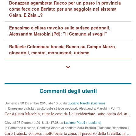
Donazzan sgambetta Rucco per un posto in provincia
come fece con Berlato per una seggiola nel sistema
Galan. E Zaia...?
Ennesimo ciclista travolto sulle strisce pedonali,
Alessandra Marobin (Pd): "il Comune si svegli"
Raffaele Colombara boccia Rucco su Campo Marzo,
giocattoli, mostre, monumenti, turismo
Commenti degli utenti
Domenica 30 Dicembre 2018 alle 13:00 da
Luciano Parolin (Luciano)
In Ennesimo ciclista travolto sulle strisce pedonali, Alessandra Marobin (Pd): "il
Comune si svegli"
Consigliera Marobin, tutte le cose da Lei evidenziate, sono opera del suo ex Assessore e compagno di Partito Antonio Marco Dalla Pozza Assessore alla "progettazione" di piste ciclabili e altre porcherie. A lui manderei il conto da saldare per incidenti e danni alle persone. E' ora che "finiamola." Avete perso rassegnatevi. qui IL SINDACO RUCCO NON C'ENTRA PER NIENTE. CAPITO!!!!!!!! Amen.
Giovedi 27 Dicembre 2018 alle 17:38 da
Luciano Parolin (Luciano)
In Panettone e ruspe, Comitato Albera al cantiere della Bretella. Rolando: "rispettare il
cronoprogramma"
Caro fratuck, conosco molto bene la zona, il percorso della bretella, la situazione dei cittadini, abito in Viale Trento. A partire dal 2003 ho partecipato al Comitato di Maddalene pro bretella, e a riunioni propositive per apportare modifiche al progetto. Numerose mie foto del territorio sono arrivate a Roma, altri miei interventi (non graditi dalla Sx) sono stati pubblicati dal GdV, assieme ad altri come Ciro Asproso, ora favorevole alla bretella. Ho partecipato alla raccolta firme per la chiusura della strada x 5 giorni eseguita dal Sindaco Hullwech per sforamento 180 Micro/g. Pertanto come impegno per la tematica sono apposto con la coscienza. Ora il Progetto è partito, fine! Voglio dire che la nuova Giunta "comunale" non c'entra più. L'opera sarà "malauguratamente" eseguita, ma non con il mio placet. Il Consigliere Comunale dovrebbe capire che la campagna elettorale è finita, con buona pace di tutti. Quello che invece dovrebbe interessare è la proprietà della strada, dall'uscita autostradale Ovest, sino alla Rotatoria dell'Albara, vi sono tre possessori: Autostrade SpA; La Provincia, il Comune. Come la mettiamo per il futuro ? I costi, da 50 sono saliti a 100 milioni di € come dire 20 milioni a KM (!) da non credere. Comunque si farà. Ma nessuno canti Vittoria, anzi meglio non farne un ulteriore fatto "partitico" per questioni elettorali o di seggio. Se mi manda la sua mail, sono disponibile ad inviare i documenti e le foto sopra descritte. Con ossequi, Luciano Parolin