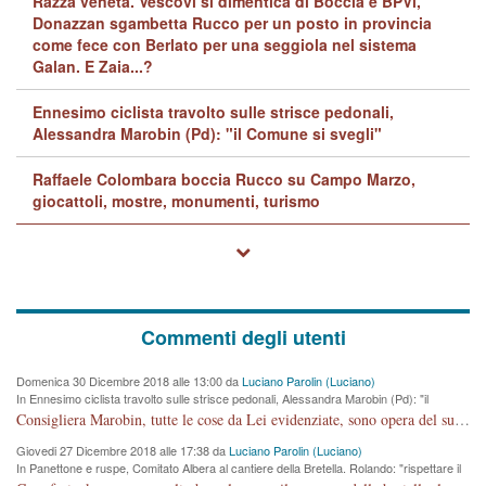
Razza veneta. Vescovi si dimentica di Boccia e BPVi,
Donazzan sgambetta Rucco per un posto in provincia
come fece con Berlato per una seggiola nel sistema
Galan. E Zaia...?
Ennesimo ciclista travolto sulle strisce pedonali,
Alessandra Marobin (Pd): "il Comune si svegli"
Raffaele Colombara boccia Rucco su Campo Marzo,
giocattoli, mostre, monumenti, turismo
Commenti degli utenti
Domenica 30 Dicembre 2018 alle 13:00 da
Luciano Parolin (Luciano)
In Ennesimo ciclista travolto sulle strisce pedonali, Alessandra Marobin (Pd): "il
Comune si svegli"
Consigliera Marobin, tutte le cose da Lei evidenziate, sono opera del suo ex Assessore e compagno di Partito Antonio Marco Dalla Pozza Assessore alla "progettazione" di piste ciclabili e altre porcherie. A lui manderei il conto da saldare per incidenti e danni alle persone. E' ora che "finiamola." Avete perso rassegnatevi. qui IL SINDACO RUCCO NON C'ENTRA PER NIENTE. CAPITO!!!!!!!! Amen.
Giovedi 27 Dicembre 2018 alle 17:38 da
Luciano Parolin (Luciano)
In Panettone e ruspe, Comitato Albera al cantiere della Bretella. Rolando: "rispettare il
cronoprogramma"