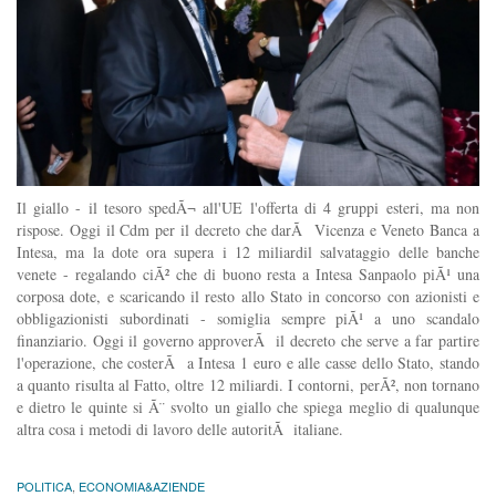
Il giallo - il tesoro spedÃ¬ all'UE l'offerta di 4 gruppi esteri, ma non
rispose. Oggi il Cdm per il decreto che darÃ Vicenza e Veneto Banca a
Intesa, ma la dote ora supera i 12 miliardil salvataggio delle banche
venete - regalando ciÃ² che di buono resta a Intesa Sanpaolo piÃ¹ una
corposa dote, e scaricando il resto allo Stato in concorso con azionisti e
obbligazionisti subordinati - somiglia sempre piÃ¹ a uno scandalo
finanziario. Oggi il governo approverÃ il decreto che serve a far partire
l'operazione, che costerÃ a Intesa 1 euro e alle casse dello Stato, stando
a quanto risulta al Fatto, oltre 12 miliardi. I contorni, perÃ², non tornano
e dietro le quinte si Ã¨ svolto un giallo che spiega meglio di qualunque
altra cosa i metodi di lavoro delle autoritÃ italiane.
POLITICA
,
ECONOMIA&AZIENDE