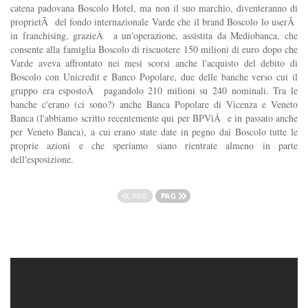
catena padovana Boscolo Hotel, ma non il suo marchio, diventeranno di
proprietÃ del fondo internazionale Varde che il brand Boscolo lo userÃ
in franchising, grazieÂ a un'operazione, assistita da Mediobanca, che
consente alla famiglia Boscolo di riscuotere 150 milioni di euro dopo che
Varde aveva affrontato nei mesi scorsi anche l'acquisto del debito di
Boscolo con Unicredit e Banco Popolare, due delle banche verso cui il
gruppo era espostoÂ pagandolo 210 milioni su 240 nominali. Tra le
banche c'erano (ci sono?) anche Banca Popolare di Vicenza e Veneto
Banca (l'abbiamo scritto recentemente qui per BPViÂ e in passato anche
per Veneto Banca), a cui erano state date in pegno dai Boscolo tutte le
proprie azioni e che speriamo siano rientrate almeno in parte
dell'esposizione.