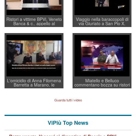
Ristori a vittime BPVi, Veneto
Viaggio nella baraccopoli di
Banca & c., appello al
via Giuriato a San Pio X.
sottosegretario Alessio
Vicenza ai Vicentini: “faremo
Villarosa: per mettere ordine
un regalo di Natale ai
convochi con Di Maio CNCU
residenti”
a supporto della cabina di
regia al Mef
L'omicidio di Anna Filomena
Miatello e Belluco
Barretta a Marano, le
commentano bozza su ristori
indagini dei carabinieri di
BPVi e Veneto Banca
Vicenza sul marito Angelo
Lavarra: più avvincenti di
Guarda tutti i video
quelle di... Barbara D'Urso
ViPiù Top News