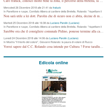
Caro fratuck, conosco molto bene la zona, il percorso della bretella, la situazione dei cittadini, abito in Viale Trento. A partire dal 2003 ho partecipato al Comitato di Maddalene pro bretella, e a riunioni propositive per apportare modifiche al progetto. Numerose mie foto del territorio sono arrivate a Roma, altri miei interventi (non graditi dalla Sx) sono stati pubblicati dal GdV, assieme ad altri come Ciro Asproso, ora favorevole alla bretella. Ho partecipato alla raccolta firme per la chiusura della strada x 5 giorni eseguita dal Sindaco Hullwech per sforamento 180 Micro/g. Pertanto come impegno per la tematica sono apposto con la coscienza. Ora il Progetto è partito, fine! Voglio dire che la nuova Giunta "comunale" non c'entra più. L'opera sarà "malauguratamente" eseguita, ma non con il mio placet. Il Consigliere Comunale dovrebbe capire che la campagna elettorale è finita, con buona pace di tutti. Quello che invece dovrebbe interessare è la proprietà della strada, dall'uscita autostradale Ovest, sino alla Rotatoria dell'Albara, vi sono tre possessori: Autostrade SpA; La Provincia, il Comune. Come la mettiamo per il futuro ? I costi, da 50 sono saliti a 100 milioni di € come dire 20 milioni a KM (!) da non credere. Comunque si farà. Ma nessuno canti Vittoria, anzi meglio non farne un ulteriore fatto "partitico" per questioni elettorali o di seggio. Se mi manda la sua mail, sono disponibile ad inviare i documenti e le foto sopra descritte. Con ossequi, Luciano Parolin
Mercoledi 26 Dicembre 2018 alle 21:41 da
fratuck
In Panettone e ruspe, Comitato Albera al cantiere della Bretella. Rolando: "rispettare il
cronoprogramma"
Non sarà utile a lei dott. Parolin che di sicuro non ci abita, decine di migliaia di TIR, automobili e padroncini che passano quotidianamente per una strada appena rotabile, non è più possibile stendere i panni, attraversare la strada senza rischiare la morte, le case stanno crepando, i tempi sono cambiati e la bretella non passerà assolutamente per maddalene (ma cosa sta a dire?!), dia invece responsabilità a chi ha costruito tagliando la strada che doveva invece terminare a isola vicentina e non al moracchino lasciando Motta di Costabissara ancora in panne di traffico. I tempi sono cambiati dottore e se l'anagrafe della vita stagna nell'essere umano impressioni conservatrici, la società non le considera perchè va avanti, si industrializza e ha bisogno di infrastrutture e di sviluppo. Ultima considerazione, se è geloso di Rolando perchè vede in lui solo campagne politiche mentre si difendono i SOLI diritti dei cittadini, la preghiamo faccia considerazioni più appropriate. Saluti e complimenti per i suoi scritti.
Martedi 25 Dicembre 2018 alle 16:38 da
Luciano Parolin (Luciano)
In Panettone e ruspe, Comitato Albera al cantiere della Bretella. Rolando: "rispettare il
cronoprogramma"
Sarebbe ora che il consigliere comunale Pidino, ponesse termine alla campagna elettorale nel territorio del suo seggio Villaggio del Sole. La tiraca è iniziata, distruggerà 6 km di prateria ovest della città, ricca di fonti e sorgenti d'acqua. I cittadini di Maddalene non avranno più Pace la notte. Molta colpa per la costruzione di questa Strada è proprio del signor Rolando,dei suoi gazebo mobili e che vuol far passare questa opera VANDALICA come progetto "utile" a chi ? Non è cosa seria sig. Rolando!
Lunedi 24 Dicembre 2018 alle 14:06 da
Luciano Parolin (Luciano)
In Mostra "Il trionfo del colore", Giovanni Rolando: la paura di volare di Rucco
Vorrei sapere dal C.C. Rolando cosa intende per Cultura ? Forse tarallucci, vino e sagre, o spaghetti tricolori del PD ? Il continuo (s)parlare della mostra a Palazzo Chiericati caro consigliere DANNEGGIA FORTEMENTE l'immagine della città TUTTA e fa deviare i consensi che in RUSSIA (badi bene ex U.R.S.S.) sono ECCELLENTI. A livello artistico l'evento è di alta Valenza culturale, COMPITO di Tutta la Cittadinanza fare il possibile per propagandare l'iniziativa senza farne UN CASO PARTITICO come fa Lei da sempre. Meno Gazebo + Partecipazione! E così sia. Amen.
Edicola online