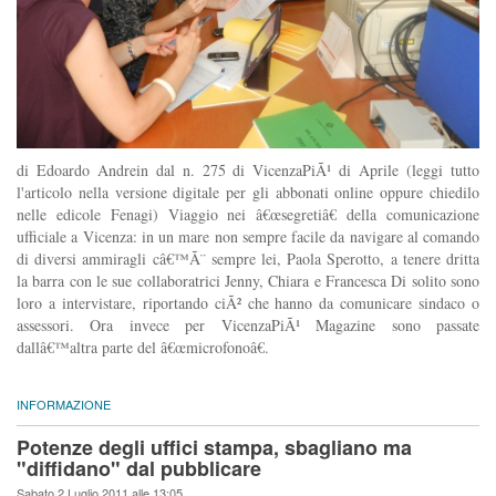
di Edoardo Andrein dal n. 275 di VicenzaPiÃ¹ di Aprile (leggi tutto
l'articolo nella versione digitale per gli abbonati online oppure chiedilo
nelle edicole Fenagi) Viaggio nei â€œsegretiâ€ della comunicazione
ufficiale a Vicenza: in un mare non sempre facile da navigare al comando
di diversi ammiragli câ€™Ã¨ sempre lei, Paola Sperotto, a tenere dritta
la barra con le sue collaboratrici Jenny, Chiara e Francesca Di solito sono
loro a intervistare, riportando ciÃ² che hanno da comunicare sindaco o
assessori. Ora invece per VicenzaPiÃ¹ Magazine sono passate
dallâ€™altra parte del â€œmicrofonoâ€.
INFORMAZIONE
Potenze degli uffici stampa, sbagliano ma
"diffidano" dal pubblicare
Sabato 2 Luglio 2011 alle 13:05