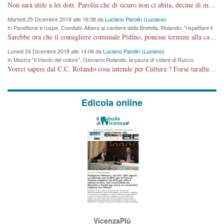
cronoprogramma"
Non sarà utile a lei dott. Parolin che di sicuro non ci abita, decine di migliaia di TIR, automobili e padroncini che passano quotidianamente per una strada appena rotabile, non è più possibile stendere i panni, attraversare la strada senza rischiare la morte, le case stanno crepando, i tempi sono cambiati e la bretella non passerà assolutamente per maddalene (ma cosa sta a dire?!), dia invece responsabilità a chi ha costruito tagliando la strada che doveva invece terminare a isola vicentina e non al moracchino lasciando Motta di Costabissara ancora in panne di traffico. I tempi sono cambiati dottore e se l'anagrafe della vita stagna nell'essere umano impressioni conservatrici, la società non le considera perchè va avanti, si industrializza e ha bisogno di infrastrutture e di sviluppo. Ultima considerazione, se è geloso di Rolando perchè vede in lui solo campagne politiche mentre si difendono i SOLI diritti dei cittadini, la preghiamo faccia considerazioni più appropriate. Saluti e complimenti per i suoi scritti.
Martedi 25 Dicembre 2018 alle 16:38 da
Luciano Parolin (Luciano)
In Panettone e ruspe, Comitato Albera al cantiere della Bretella. Rolando: "rispettare il
cronoprogramma"
Sarebbe ora che il consigliere comunale Pidino, ponesse termine alla campagna elettorale nel territorio del suo seggio Villaggio del Sole. La tiraca è iniziata, distruggerà 6 km di prateria ovest della città, ricca di fonti e sorgenti d'acqua. I cittadini di Maddalene non avranno più Pace la notte. Molta colpa per la costruzione di questa Strada è proprio del signor Rolando,dei suoi gazebo mobili e che vuol far passare questa opera VANDALICA come progetto "utile" a chi ? Non è cosa seria sig. Rolando!
Lunedi 24 Dicembre 2018 alle 14:06 da
Luciano Parolin (Luciano)
In Mostra "Il trionfo del colore", Giovanni Rolando: la paura di volare di Rucco
Vorrei sapere dal C.C. Rolando cosa intende per Cultura ? Forse tarallucci, vino e sagre, o spaghetti tricolori del PD ? Il continuo (s)parlare della mostra a Palazzo Chiericati caro consigliere DANNEGGIA FORTEMENTE l'immagine della città TUTTA e fa deviare i consensi che in RUSSIA (badi bene ex U.R.S.S.) sono ECCELLENTI. A livello artistico l'evento è di alta Valenza culturale, COMPITO di Tutta la Cittadinanza fare il possibile per propagandare l'iniziativa senza farne UN CASO PARTITICO come fa Lei da sempre. Meno Gazebo + Partecipazione! E così sia. Amen.
Edicola online
VicenzaPiù