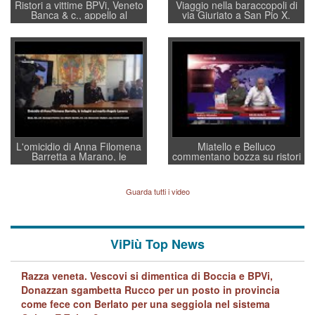
Ristori a vittime BPVi, Veneto
Viaggio nella baraccopoli di
Banca & c., appello al
via Giuriato a San Pio X.
sottosegretario Alessio
Vicenza ai Vicentini: “faremo
Villarosa: per mettere ordine
un regalo di Natale ai
convochi con Di Maio CNCU
residenti”
a supporto della cabina di
regia al Mef
L'omicidio di Anna Filomena
Miatello e Belluco
Barretta a Marano, le
commentano bozza su ristori
indagini dei carabinieri di
BPVi e Veneto Banca
Vicenza sul marito Angelo
Lavarra: più avvincenti di
Guarda tutti i video
quelle di... Barbara D'Urso
ViPiù Top News
Razza veneta. Vescovi si dimentica di Boccia e BPVi,
Donazzan sgambetta Rucco per un posto in provincia
come fece con Berlato per una seggiola nel sistema