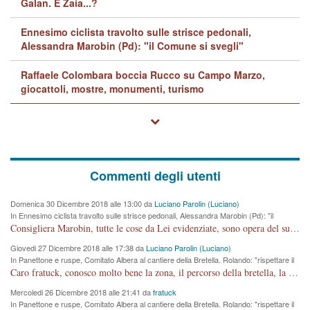
Galan. E Zaia...?
Ennesimo ciclista travolto sulle strisce pedonali,
Alessandra Marobin (Pd): "il Comune si svegli"
Raffaele Colombara boccia Rucco su Campo Marzo,
giocattoli, mostre, monumenti, turismo
Commenti degli utenti
Domenica 30 Dicembre 2018 alle 13:00 da
Luciano Parolin (Luciano)
In Ennesimo ciclista travolto sulle strisce pedonali, Alessandra Marobin (Pd): "il
Comune si svegli"
Consigliera Marobin, tutte le cose da Lei evidenziate, sono opera del suo ex Assessore e compagno di Partito Antonio Marco Dalla Pozza Assessore alla "progettazione" di piste ciclabili e altre porcherie. A lui manderei il conto da saldare per incidenti e danni alle persone. E' ora che "finiamola." Avete perso rassegnatevi. qui IL SINDACO RUCCO NON C'ENTRA PER NIENTE. CAPITO!!!!!!!! Amen.
Giovedi 27 Dicembre 2018 alle 17:38 da
Luciano Parolin (Luciano)
In Panettone e ruspe, Comitato Albera al cantiere della Bretella. Rolando: "rispettare il
cronoprogramma"
Caro fratuck, conosco molto bene la zona, il percorso della bretella, la situazione dei cittadini, abito in Viale Trento. A partire dal 2003 ho partecipato al Comitato di Maddalene pro bretella, e a riunioni propositive per apportare modifiche al progetto. Numerose mie foto del territorio sono arrivate a Roma, altri miei interventi (non graditi dalla Sx) sono stati pubblicati dal GdV, assieme ad altri come Ciro Asproso, ora favorevole alla bretella. Ho partecipato alla raccolta firme per la chiusura della strada x 5 giorni eseguita dal Sindaco Hullwech per sforamento 180 Micro/g. Pertanto come impegno per la tematica sono apposto con la coscienza. Ora il Progetto è partito, fine! Voglio dire che la nuova Giunta "comunale" non c'entra più. L'opera sarà "malauguratamente" eseguita, ma non con il mio placet. Il Consigliere Comunale dovrebbe capire che la campagna elettorale è finita, con buona pace di tutti. Quello che invece dovrebbe interessare è la proprietà della strada, dall'uscita autostradale Ovest, sino alla Rotatoria dell'Albara, vi sono tre possessori: Autostrade SpA; La Provincia, il Comune. Come la mettiamo per il futuro ? I costi, da 50 sono saliti a 100 milioni di € come dire 20 milioni a KM (!) da non credere. Comunque si farà. Ma nessuno canti Vittoria, anzi meglio non farne un ulteriore fatto "partitico" per questioni elettorali o di seggio. Se mi manda la sua mail, sono disponibile ad inviare i documenti e le foto sopra descritte. Con ossequi, Luciano Parolin
Mercoledi 26 Dicembre 2018 alle 21:41 da
fratuck
In Panettone e ruspe, Comitato Albera al cantiere della Bretella. Rolando: "rispettare il