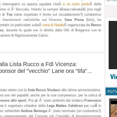
monu
i interrogativi su questa squadra cheÂ
a un certo punto
Â della
ione si Ã¨ bloccata. Intanto la sempre â€œaccalorataâ€ (ma negli
i di
Tva
viene rispettato il limite sul riscaldamento?) conduttrice
e trasmissioni calcistiche sul Vicenza,
Sara Pinna
(foto), ha
ontato un particolare sullaÂ
cena di Natale
Â organizzata da
Renzo
so
, durante la quale era in diretta dalla Otb di Breganze con le
camere di Rigorosamente Calcio.
lla Lista Rucco a FdI Vicenza:
onsor del "vecchio" Lane ora "tifa"...
stato eletto con la
lista Rucco Sindaco
alle ultime amministrative.
PiùT
ra uno dei papabili, anche per le sue competenze, per la carica di
ssore allo sport
. Poi gli Ã¨ stato preferito dal sindaco
Francesco
co
il segretario cittadino della
Lega Matteo Celebron
per cui
Â
lo
rso settembre
Andrea Berengo
Ã¨ stato nominato (un contentino?)
o rappresentante del Comune nel Consiglio di Amministrazione