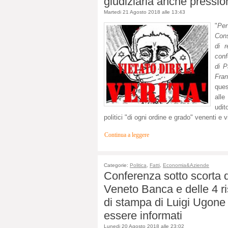
giudiziaria anche pressio
Martedi 21 Agosto 2018 alle 13:43
"
Per
Cons
di 
conf
di P
Fran
ques
all
udit
politici "di ogni ordine e grado" venenti e v
Continua a leggere
Categorie:
Politica
,
Fatti
,
Economia&Aziende
Conferenza sotto scorta d
Veneto Banca e delle 4 ris
di stampa di Luigi Ugone 
essere informati
Lunedi 20 Agosto 2018 alle 23:02