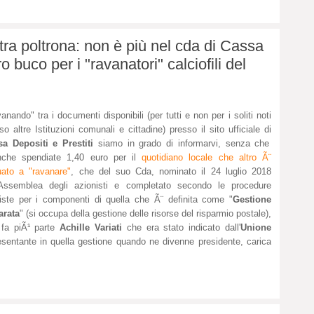
ltra poltrona: non è più nel cda di Cassa
ro buco per i "ravanatori" calciofili del
anando" tra i documenti disponibili (per tutti e non per i soliti noti
so altre Istituzioni comunali e cittadine) presso il sito ufficiale di
a Depositi e Prestiti
siamo in grado di informarvi, senza che
nche spendiate 1,40 euro per il
quotidiano locale che altro Ã¨
uato a "ravanare"
, che del suo Cda, nominato il 24 luglio 2018
'Assemblea degli azionisti e completato secondo le procedure
iste per i componenti di quella che Ã¨ definita come "
Gestione
arata
" (si occupa della gestione delle risorse del risparmio postale),
 fa piÃ¹ parte
Achille Variati
che era stato indicato dall'
Unione
entante in quella gestione quando ne divenne presidente, carica