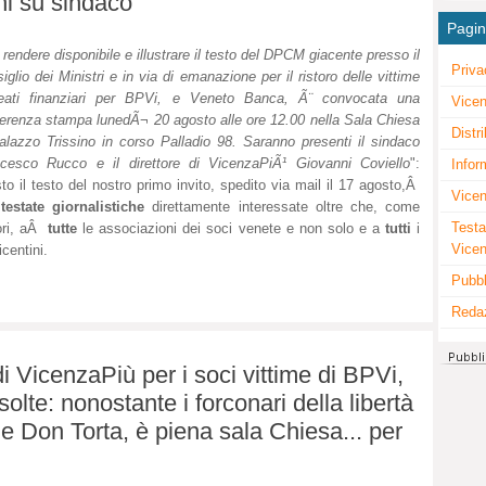
ni su sindaco
Pagi
 rendere disponibile e illustrare il testo del DPCM giacente presso il
Priva
iglio dei Ministri e in via di emanazione per il ristoro delle vittime
reati finanziari per BPVi, e Veneto Banca, Ã¨ convocata una
Vicen
erenza stampa lunedÃ¬ 20 agosto alle ore 12.00 nella Sala Chiesa
Distr
alazzo Trissino in corso Palladio 98. Saranno presenti il sindaco
cesco Rucco e il direttore di VicenzaPiÃ¹ Giovanni Coviello
":
Infor
to il testo del nostro primo invito, spedito via mail il 17 agosto,Â
Vicen
e
testate giornalistiche
direttamente interessate oltre che, come
Testa
ori, aÂ
tutte
le associazioni dei soci venete e non solo e a
tutti
i
Vice
icentini.
Pubbl
Reda
i VicenzaPiù per i soci vittime di BPVi,
olte: nonostante i forconari della libertà
e Don Torta, è piena sala Chiesa... per