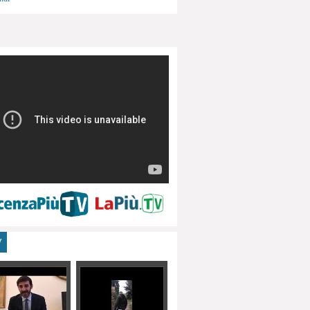
menti, turismo
V