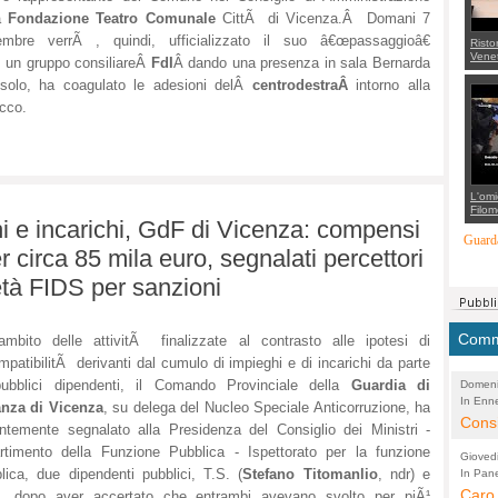
la
Fondazione Teatro Comunale
CittÃ di Vicenza.Â Domani 7
embre verrÃ , quindi, ufficializzato il suo â€œpassaggioâ€
Risto
Venet
 un gruppo consiliareÂ
FdI
Â dando una presenza in sala Bernarda
appel
Aless
da solo, ha coagulato le adesioni delÂ
centrodestraÂ
intorno alla
mette
ucco.
con 
suppo
regia
L'omi
Filom
hi e incarichi, GdF di Vicenza: compensi
Maran
carab
Guarda
marit
r circa 85 mila euro, segnalati percettori
più a
di...
età FIDS per sanzioni
Comme
'ambito delle attivitÃ finalizzate al contrasto alle ipotesi di
mpatibilitÃ derivanti dal cumulo di impieghi e di incarichi da parte
ubblici dipendenti, il Comando Provinciale della
Guardia di
Domeni
In Enne
(Lucian
anza di Vicenza
, su delega del Nucleo Speciale Anticorruzione, ha
Alessan
Consi
ntemente segnalato alla Presidenza del Consiglio dei Ministri -
evide
rtimento della Funzione Pubblica - Ispettorato per la funzione
Gioved
Asses
lica, due dipendenti pubblici, T.S. (
Stefano Titomanlio
, ndr) e
In Pane
(Lucian
Bretell
Caro 
Marco
., dopo aver accertato che entrambi avevano svolto per piÃ¹