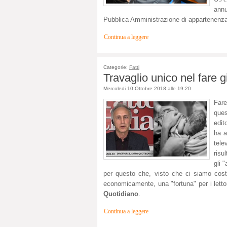
ann
Pubblica Amministrazione di appartenenza
Continua a leggere
Categorie:
Fatti
Travaglio unico nel fare 
Mercoledi 10 Ottobre 2018 alle 19:20
Fare
ques
edit
ha a
tele
risu
gli 
per questo che, visto che ci siamo costru
economicamente, una "fortuna" per i lett
Quotidiano
.
Continua a leggere