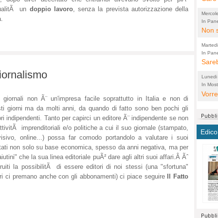
perco
ualitÃ un
doppio lavoro
, senza la prevista autorizzazione della
"prog
Mercol
.
cittad
porch
In Pane
Bretell
Non s
2003 
per i
sicur
Madda
che "
Marted
autom
propo
qui 
In Pane
(Lucian
Bretell
Sareb
quot
proge
PER 
Pidin
giornalismo
rotab
sono 
Lunedi
elett
panni
(non 
In Most
(Lucian
di vola
Vorre
Villa
la mo
dal G
 giornali non Ã¨ un'impresa facile soprattutto in Italia e non di
inten
distr
sono 
Aspro
ti giorni ma da molti anni, da quando di fatto sono ben pochi gli
e sag
città,
asso
parte
ori indipendenti. Tanto per capirci un editore Ã¨ indipendente se non
conti
citta
a dir
chius
ttivitÃ imprenditoriali e/o politiche a cui il suo giornale (stampato,
Edico
Chier
Pace 
costr
visivo, online...) possa far comodo portandolo a valutare i suoi
Sind
FORT
ltati non solo su base economica, spesso da anni negativa, ma per
costr
invec
Micro
"aiutini" che la sua linea editoriale puÃ² dare agli altri suoi affari.Â Ãˆ
TUTTA
signo
morac
temat
iti la possibilitÃ di essere editori di noi stessi (una "sfortuna"
RUSS
vuol
ancor
Ora i
ori ci premano anche con gli abbonamenti) ci piace seguire
Il Fatto
ECCEL
come 
cambi
la nu
alta 
seria
stagn
L'ope
Citta
conse
ma no
propa
perch
Comu