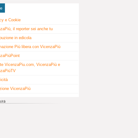
ne
cy e Cookie
zaPiù, il reporter sei anche tu
ibuzione in edicola
mazione Più libera con VicenzaPiù
zaPiùPoint
te VicenzaPiu.com, VicenzaPiù e
nzaPiùTV
icità
zione VicenzaPiù