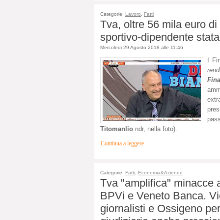
Categorie:
Lavoro
,
Fatti
Tva, oltre 56 mila euro di
sportivo-dipendente stata
Mercoledi 29 Agosto 2018 alle 11:46
I Fi
ren
Fin
ammi
extr
pres
pass
Titomanlio
ndr, nella foto).
Continua a leggere
Categorie:
Fatti
,
Economia&Aziende
Tva "amplifica" minacce 
BPVi e Veneto Banca. Vi
giornalisti e Ossigeno pe