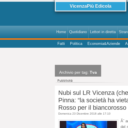
VicenzaPiù Edicola
Home
Quotidiano
Lettori in diretta
StranI
Fatti
Politica
Economia&Aziende
A
Archivio per tag:
Tva
Nubi sul LR Vicenza (che 
Pinna: “la società ha viet
Rosso per il biancorosso
Domenica 23 Dicembre 2018 alle 17:10
Ãˆ a
del 