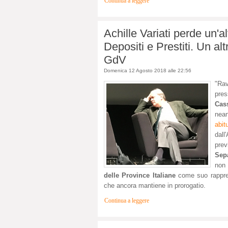
Continua a leggere
Achille Variati perde un'a
Depositi e Prestiti. Un alt
GdV
Domenica 12 Agosto 2018 alle 22:56
"Rav
pres
Cass
nea
abit
dall
prev
Sep
non
delle Province Italiane
come suo rappres
che ancora mantiene in prorogatio.
Continua a leggere