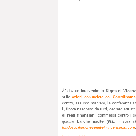
Ãˆ dovuta intervenire la
Digos di Vicen
sulle
azioni annunciate dal
Coordinamen
contro, assurdo ma vero, la conferenza sta
il, finora nascosto da tutti, decreto attua
di reati finanziari
" commessi contro i s
quattro banche risolte
(
N.b.
i soci che
fondosocibanchevenete@vicenzapiu.com