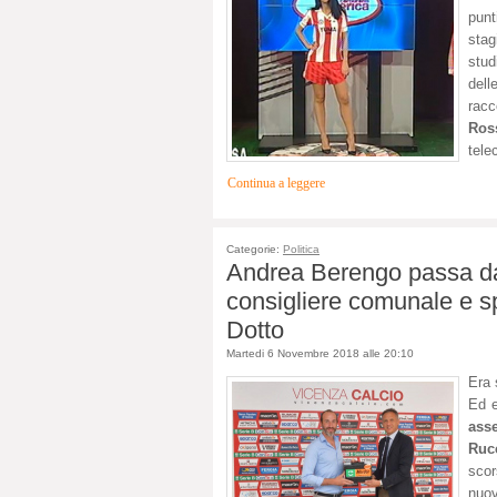
punt
stag
stud
dell
racc
Ros
tele
Continua a leggere
Categorie:
Politica
Andrea Berengo passa da
consigliere comunale e sp
Dotto
Martedi 6 Novembre 2018 alle 20:10
Era 
Ed e
asse
Ruc
sco
nuov