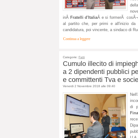
del
nov
inÂ
Fratelli d'Italia
Â e si formerÃ cosÃ¬
al partito che, per primi e all'inizio 
candidatura, poi vincente, a sindaco di R
Continua a leggere
Categorie:
Fatti
Cumulo illecito di impieg
a 2 dipendenti pubblici pe
e committenti Tva e soci
Venerdi 2 Novembre 2018 alle 09:40
Nell
inco
di p
Fin
rece
Dipa
pubb
U.A