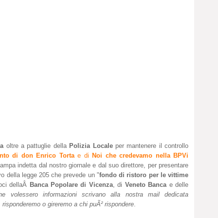
za
oltre a pattuglie della
Polizia Locale
per mantenere il controllo
to di don Enrico Torta
e di
Noi che credevamo nella BPVi
mpa indetta dal nostro giornale e dal suo direttore, per presentare
tivo della legge 205 che prevede un "
fondo di ristoro per le vittime
oci dellaÂ
Banca Popolare di Vicenza
, di
Veneto Banca
e delle
 volessero informazioni scrivano alla nostra mail dedicata
, risponderemo o gireremo a chi puÃ² rispondere
.