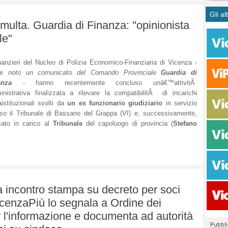
CASO
bisog
campa
Gli al
Meno 
Ultim
pace 
 multa. Guardia di Finanza: "opinionista
Amen
Rolan
inter
le"
polit
dall'
dei c
Rotat
consi
Autos
nanzieri del Nucleo di Polizia Economico-Finanziaria di Vicenza -
compl
de noto un comunicato del Comando Provinciale
Guardia di
Come 
anza
- hanno recentemente concluso unâ€™attivitÃ
50 so
nistrativa finalizzata a rilevare la compatibilitÃ di incarichi
20 mi
aistituzionali svolti da
un ex funzionario giudiziario
in servizio
Comu
so il Tribunale di Bassano del Grappa (VI) e, successivamente,
Vitto
ato in carico al
Tribunale
del capoluogo di provincia (
Stefano
fatto 
seggi
dispo
sopra
Paro
a incontro stampa su decreto per soci
cenzaPiù lo segnala a Ordine dei
r l'informazione e documenta ad autorità