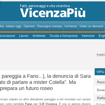
VicenzaPiù - Notizie, Inchieste, Analisi su Vicenza e provincia
eri, italiani oggi
Opinioni
Rassegna stampa
Inchieste
Video on demand
ssociazioni
Lavoro
Ambiente
Scuola e formazione
Interviste
Engl
ViPiù
pareggia a Fano...), la denuncia di Sara
ato di parlare a mister Colella”. Ma
Razza
 prepara un futuro roseo
Bocc
Ennes
per u
pedon
Berla
Raff
rrivato sabato un altro deludente pareggio a reti inviolate sul campo
Comun
E Zai
Campo
non certo temibile
Fano
per l'
LR Vicenza
. E ora si aprono diversi
Espa