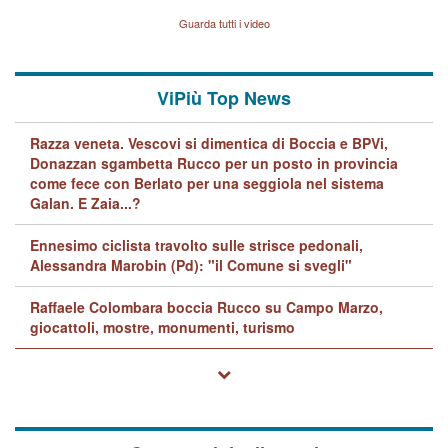
Vicenza sul marito Angelo
Lavarra: più avvincenti di
Guarda tutti i video
quelle di... Barbara D'Urso
ViPiù Top News
Razza veneta. Vescovi si dimentica di Boccia e BPVi,
Donazzan sgambetta Rucco per un posto in provincia
come fece con Berlato per una seggiola nel sistema
Galan. E Zaia...?
Ennesimo ciclista travolto sulle strisce pedonali,
Alessandra Marobin (Pd): "il Comune si svegli"
Raffaele Colombara boccia Rucco su Campo Marzo,
giocattoli, mostre, monumenti, turismo