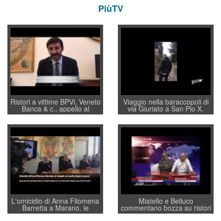
PiùTV
Ristori a vittime BPVi, Veneto
Viaggio nella baraccopoli di
Banca & c., appello al
via Giuriato a San Pio X.
sottosegretario Alessio
Vicenza ai Vicentini: “faremo
Villarosa: per mettere ordine
un regalo di Natale ai
convochi con Di Maio CNCU
residenti”
a supporto della cabina di
regia al Mef
L'omicidio di Anna Filomena
Miatello e Belluco
Barretta a Marano, le
commentano bozza su ristori
indagini dei carabinieri di
BPVi e Veneto Banca