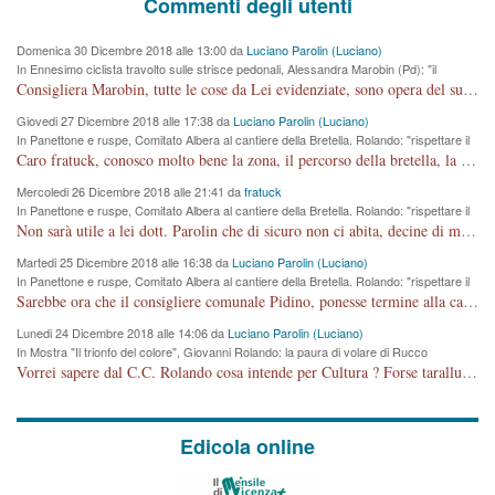
Commenti degli utenti
Domenica 30 Dicembre 2018 alle 13:00 da
Luciano Parolin (Luciano)
In Ennesimo ciclista travolto sulle strisce pedonali, Alessandra Marobin (Pd): "il
Comune si svegli"
Consigliera Marobin, tutte le cose da Lei evidenziate, sono opera del suo ex Assessore e compagno di Partito Antonio Marco Dalla Pozza Assessore alla "progettazione" di piste ciclabili e altre porcherie. A lui manderei il conto da saldare per incidenti e danni alle persone. E' ora che "finiamola." Avete perso rassegnatevi. qui IL SINDACO RUCCO NON C'ENTRA PER NIENTE. CAPITO!!!!!!!! Amen.
Giovedi 27 Dicembre 2018 alle 17:38 da
Luciano Parolin (Luciano)
In Panettone e ruspe, Comitato Albera al cantiere della Bretella. Rolando: "rispettare il
cronoprogramma"
Caro fratuck, conosco molto bene la zona, il percorso della bretella, la situazione dei cittadini, abito in Viale Trento. A partire dal 2003 ho partecipato al Comitato di Maddalene pro bretella, e a riunioni propositive per apportare modifiche al progetto. Numerose mie foto del territorio sono arrivate a Roma, altri miei interventi (non graditi dalla Sx) sono stati pubblicati dal GdV, assieme ad altri come Ciro Asproso, ora favorevole alla bretella. Ho partecipato alla raccolta firme per la chiusura della strada x 5 giorni eseguita dal Sindaco Hullwech per sforamento 180 Micro/g. Pertanto come impegno per la tematica sono apposto con la coscienza. Ora il Progetto è partito, fine! Voglio dire che la nuova Giunta "comunale" non c'entra più. L'opera sarà "malauguratamente" eseguita, ma non con il mio placet. Il Consigliere Comunale dovrebbe capire che la campagna elettorale è finita, con buona pace di tutti. Quello che invece dovrebbe interessare è la proprietà della strada, dall'uscita autostradale Ovest, sino alla Rotatoria dell'Albara, vi sono tre possessori: Autostrade SpA; La Provincia, il Comune. Come la mettiamo per il futuro ? I costi, da 50 sono saliti a 100 milioni di € come dire 20 milioni a KM (!) da non credere. Comunque si farà. Ma nessuno canti Vittoria, anzi meglio non farne un ulteriore fatto "partitico" per questioni elettorali o di seggio. Se mi manda la sua mail, sono disponibile ad inviare i documenti e le foto sopra descritte. Con ossequi, Luciano Parolin
Mercoledi 26 Dicembre 2018 alle 21:41 da
fratuck
In Panettone e ruspe, Comitato Albera al cantiere della Bretella. Rolando: "rispettare il
cronoprogramma"
Non sarà utile a lei dott. Parolin che di sicuro non ci abita, decine di migliaia di TIR, automobili e padroncini che passano quotidianamente per una strada appena rotabile, non è più possibile stendere i panni, attraversare la strada senza rischiare la morte, le case stanno crepando, i tempi sono cambiati e la bretella non passerà assolutamente per maddalene (ma cosa sta a dire?!), dia invece responsabilità a chi ha costruito tagliando la strada che doveva invece terminare a isola vicentina e non al moracchino lasciando Motta di Costabissara ancora in panne di traffico. I tempi sono cambiati dottore e se l'anagrafe della vita stagna nell'essere umano impressioni conservatrici, la società non le considera perchè va avanti, si industrializza e ha bisogno di infrastrutture e di sviluppo. Ultima considerazione, se è geloso di Rolando perchè vede in lui solo campagne politiche mentre si difendono i SOLI diritti dei cittadini, la preghiamo faccia considerazioni più appropriate. Saluti e complimenti per i suoi scritti.
Martedi 25 Dicembre 2018 alle 16:38 da
Luciano Parolin (Luciano)
In Panettone e ruspe, Comitato Albera al cantiere della Bretella. Rolando: "rispettare il
cronoprogramma"
Sarebbe ora che il consigliere comunale Pidino, ponesse termine alla campagna elettorale nel territorio del suo seggio Villaggio del Sole. La tiraca è iniziata, distruggerà 6 km di prateria ovest della città, ricca di fonti e sorgenti d'acqua. I cittadini di Maddalene non avranno più Pace la notte. Molta colpa per la costruzione di questa Strada è proprio del signor Rolando,dei suoi gazebo mobili e che vuol far passare questa opera VANDALICA come progetto "utile" a chi ? Non è cosa seria sig. Rolando!
Lunedi 24 Dicembre 2018 alle 14:06 da
Luciano Parolin (Luciano)
In Mostra "Il trionfo del colore", Giovanni Rolando: la paura di volare di Rucco
Vorrei sapere dal C.C. Rolando cosa intende per Cultura ? Forse tarallucci, vino e sagre, o spaghetti tricolori del PD ? Il continuo (s)parlare della mostra a Palazzo Chiericati caro consigliere DANNEGGIA FORTEMENTE l'immagine della città TUTTA e fa deviare i consensi che in RUSSIA (badi bene ex U.R.S.S.) sono ECCELLENTI. A livello artistico l'evento è di alta Valenza culturale, COMPITO di Tutta la Cittadinanza fare il possibile per propagandare l'iniziativa senza farne UN CASO PARTITICO come fa Lei da sempre. Meno Gazebo + Partecipazione! E così sia. Amen.
Edicola online