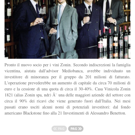
Pronto il nuovo socio per i vini Zonin. Secondo indiscrezioni la famiglia
vicentina, aiutata dall'advisor Mediobanca, avrebbe individuato un
investitore di minoranza per il gruppo da 201 milioni di fatturato.
L'operazione prevederebbe un aumento di capitale da circa 70 milioni di
euro e la cessionr di una quota di circa il 30-40%. Casa Vinicola Zonin
1821 (alias Zonin spa, ndr) Ã¨ una delle maggiori aziende del settore con
circa il 90% dei ricavi che viene generato fuori dall'Italia. Nei mesi
passati erano usciti alcuni nomi di potenziali investitori: dal fondo
americano Blackstone fino alla 21 Investimenti di Alessandro Benetton.