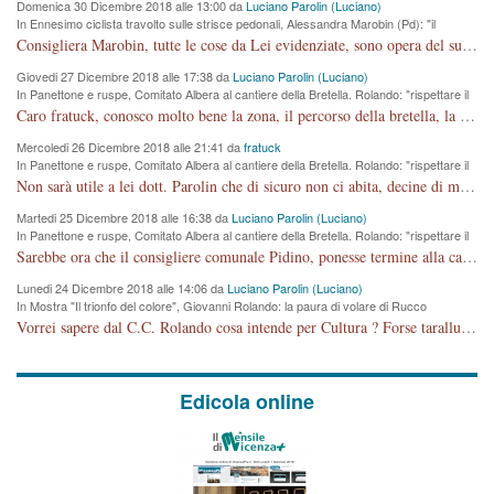
Domenica 30 Dicembre 2018 alle 13:00 da
Luciano Parolin (Luciano)
In Ennesimo ciclista travolto sulle strisce pedonali, Alessandra Marobin (Pd): "il
Comune si svegli"
Consigliera Marobin, tutte le cose da Lei evidenziate, sono opera del suo ex Assessore e compagno di Partito Antonio Marco Dalla Pozza Assessore alla "progettazione" di piste ciclabili e altre porcherie. A lui manderei il conto da saldare per incidenti e danni alle persone. E' ora che "finiamola." Avete perso rassegnatevi. qui IL SINDACO RUCCO NON C'ENTRA PER NIENTE. CAPITO!!!!!!!! Amen.
Giovedi 27 Dicembre 2018 alle 17:38 da
Luciano Parolin (Luciano)
In Panettone e ruspe, Comitato Albera al cantiere della Bretella. Rolando: "rispettare il
cronoprogramma"
Caro fratuck, conosco molto bene la zona, il percorso della bretella, la situazione dei cittadini, abito in Viale Trento. A partire dal 2003 ho partecipato al Comitato di Maddalene pro bretella, e a riunioni propositive per apportare modifiche al progetto. Numerose mie foto del territorio sono arrivate a Roma, altri miei interventi (non graditi dalla Sx) sono stati pubblicati dal GdV, assieme ad altri come Ciro Asproso, ora favorevole alla bretella. Ho partecipato alla raccolta firme per la chiusura della strada x 5 giorni eseguita dal Sindaco Hullwech per sforamento 180 Micro/g. Pertanto come impegno per la tematica sono apposto con la coscienza. Ora il Progetto è partito, fine! Voglio dire che la nuova Giunta "comunale" non c'entra più. L'opera sarà "malauguratamente" eseguita, ma non con il mio placet. Il Consigliere Comunale dovrebbe capire che la campagna elettorale è finita, con buona pace di tutti. Quello che invece dovrebbe interessare è la proprietà della strada, dall'uscita autostradale Ovest, sino alla Rotatoria dell'Albara, vi sono tre possessori: Autostrade SpA; La Provincia, il Comune. Come la mettiamo per il futuro ? I costi, da 50 sono saliti a 100 milioni di € come dire 20 milioni a KM (!) da non credere. Comunque si farà. Ma nessuno canti Vittoria, anzi meglio non farne un ulteriore fatto "partitico" per questioni elettorali o di seggio. Se mi manda la sua mail, sono disponibile ad inviare i documenti e le foto sopra descritte. Con ossequi, Luciano Parolin
Mercoledi 26 Dicembre 2018 alle 21:41 da
fratuck
In Panettone e ruspe, Comitato Albera al cantiere della Bretella. Rolando: "rispettare il
cronoprogramma"
Non sarà utile a lei dott. Parolin che di sicuro non ci abita, decine di migliaia di TIR, automobili e padroncini che passano quotidianamente per una strada appena rotabile, non è più possibile stendere i panni, attraversare la strada senza rischiare la morte, le case stanno crepando, i tempi sono cambiati e la bretella non passerà assolutamente per maddalene (ma cosa sta a dire?!), dia invece responsabilità a chi ha costruito tagliando la strada che doveva invece terminare a isola vicentina e non al moracchino lasciando Motta di Costabissara ancora in panne di traffico. I tempi sono cambiati dottore e se l'anagrafe della vita stagna nell'essere umano impressioni conservatrici, la società non le considera perchè va avanti, si industrializza e ha bisogno di infrastrutture e di sviluppo. Ultima considerazione, se è geloso di Rolando perchè vede in lui solo campagne politiche mentre si difendono i SOLI diritti dei cittadini, la preghiamo faccia considerazioni più appropriate. Saluti e complimenti per i suoi scritti.
Martedi 25 Dicembre 2018 alle 16:38 da
Luciano Parolin (Luciano)
In Panettone e ruspe, Comitato Albera al cantiere della Bretella. Rolando: "rispettare il
cronoprogramma"
Sarebbe ora che il consigliere comunale Pidino, ponesse termine alla campagna elettorale nel territorio del suo seggio Villaggio del Sole. La tiraca è iniziata, distruggerà 6 km di prateria ovest della città, ricca di fonti e sorgenti d'acqua. I cittadini di Maddalene non avranno più Pace la notte. Molta colpa per la costruzione di questa Strada è proprio del signor Rolando,dei suoi gazebo mobili e che vuol far passare questa opera VANDALICA come progetto "utile" a chi ? Non è cosa seria sig. Rolando!
Lunedi 24 Dicembre 2018 alle 14:06 da
Luciano Parolin (Luciano)
In Mostra "Il trionfo del colore", Giovanni Rolando: la paura di volare di Rucco
Vorrei sapere dal C.C. Rolando cosa intende per Cultura ? Forse tarallucci, vino e sagre, o spaghetti tricolori del PD ? Il continuo (s)parlare della mostra a Palazzo Chiericati caro consigliere DANNEGGIA FORTEMENTE l'immagine della città TUTTA e fa deviare i consensi che in RUSSIA (badi bene ex U.R.S.S.) sono ECCELLENTI. A livello artistico l'evento è di alta Valenza culturale, COMPITO di Tutta la Cittadinanza fare il possibile per propagandare l'iniziativa senza farne UN CASO PARTITICO come fa Lei da sempre. Meno Gazebo + Partecipazione! E così sia. Amen.
Edicola online