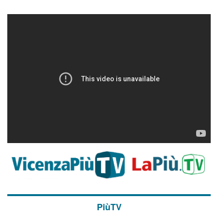
PiùTV