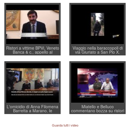
Ristori a vittime BPVi, Veneto
Viaggio nella baraccopoli di
Banca & c., appello al
via Giuriato a San Pio X.
sottosegretario Alessio
Vicenza ai Vicentini: “faremo
Villarosa: per mettere ordine
un regalo di Natale ai
convochi con Di Maio CNCU
residenti”
a supporto della cabina di
regia al Mef
L'omicidio di Anna Filomena
Miatello e Belluco
Barretta a Marano, le
commentano bozza su ristori
indagini dei carabinieri di
BPVi e Veneto Banca
Vicenza sul marito Angelo
Lavarra: più avvincenti di
Guarda tutti i video
quelle di... Barbara D'Urso