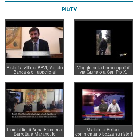
PiùTV
Ristori a vittime BPVi, Veneto
Viaggio nella baraccopoli di
Banca & c., appello al
via Giuriato a San Pio X.
sottosegretario Alessio
Vicenza ai Vicentini: “faremo
Villarosa: per mettere ordine
un regalo di Natale ai
convochi con Di Maio CNCU
residenti”
a supporto della cabina di
regia al Mef
L'omicidio di Anna Filomena
Miatello e Belluco
Barretta a Marano, le
commentano bozza su ristori