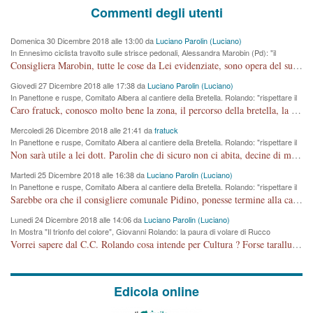
Commenti degli utenti
Domenica 30 Dicembre 2018 alle 13:00 da
Luciano Parolin (Luciano)
In Ennesimo ciclista travolto sulle strisce pedonali, Alessandra Marobin (Pd): "il
Comune si svegli"
Consigliera Marobin, tutte le cose da Lei evidenziate, sono opera del suo ex Assessore e compagno di Partito Antonio Marco Dalla Pozza Assessore alla "progettazione" di piste ciclabili e altre porcherie. A lui manderei il conto da saldare per incidenti e danni alle persone. E' ora che "finiamola." Avete perso rassegnatevi. qui IL SINDACO RUCCO NON C'ENTRA PER NIENTE. CAPITO!!!!!!!! Amen.
Giovedi 27 Dicembre 2018 alle 17:38 da
Luciano Parolin (Luciano)
In Panettone e ruspe, Comitato Albera al cantiere della Bretella. Rolando: "rispettare il
cronoprogramma"
Caro fratuck, conosco molto bene la zona, il percorso della bretella, la situazione dei cittadini, abito in Viale Trento. A partire dal 2003 ho partecipato al Comitato di Maddalene pro bretella, e a riunioni propositive per apportare modifiche al progetto. Numerose mie foto del territorio sono arrivate a Roma, altri miei interventi (non graditi dalla Sx) sono stati pubblicati dal GdV, assieme ad altri come Ciro Asproso, ora favorevole alla bretella. Ho partecipato alla raccolta firme per la chiusura della strada x 5 giorni eseguita dal Sindaco Hullwech per sforamento 180 Micro/g. Pertanto come impegno per la tematica sono apposto con la coscienza. Ora il Progetto è partito, fine! Voglio dire che la nuova Giunta "comunale" non c'entra più. L'opera sarà "malauguratamente" eseguita, ma non con il mio placet. Il Consigliere Comunale dovrebbe capire che la campagna elettorale è finita, con buona pace di tutti. Quello che invece dovrebbe interessare è la proprietà della strada, dall'uscita autostradale Ovest, sino alla Rotatoria dell'Albara, vi sono tre possessori: Autostrade SpA; La Provincia, il Comune. Come la mettiamo per il futuro ? I costi, da 50 sono saliti a 100 milioni di € come dire 20 milioni a KM (!) da non credere. Comunque si farà. Ma nessuno canti Vittoria, anzi meglio non farne un ulteriore fatto "partitico" per questioni elettorali o di seggio. Se mi manda la sua mail, sono disponibile ad inviare i documenti e le foto sopra descritte. Con ossequi, Luciano Parolin
Mercoledi 26 Dicembre 2018 alle 21:41 da
fratuck
In Panettone e ruspe, Comitato Albera al cantiere della Bretella. Rolando: "rispettare il
cronoprogramma"
Non sarà utile a lei dott. Parolin che di sicuro non ci abita, decine di migliaia di TIR, automobili e padroncini che passano quotidianamente per una strada appena rotabile, non è più possibile stendere i panni, attraversare la strada senza rischiare la morte, le case stanno crepando, i tempi sono cambiati e la bretella non passerà assolutamente per maddalene (ma cosa sta a dire?!), dia invece responsabilità a chi ha costruito tagliando la strada che doveva invece terminare a isola vicentina e non al moracchino lasciando Motta di Costabissara ancora in panne di traffico. I tempi sono cambiati dottore e se l'anagrafe della vita stagna nell'essere umano impressioni conservatrici, la società non le considera perchè va avanti, si industrializza e ha bisogno di infrastrutture e di sviluppo. Ultima considerazione, se è geloso di Rolando perchè vede in lui solo campagne politiche mentre si difendono i SOLI diritti dei cittadini, la preghiamo faccia considerazioni più appropriate. Saluti e complimenti per i suoi scritti.
Martedi 25 Dicembre 2018 alle 16:38 da
Luciano Parolin (Luciano)
In Panettone e ruspe, Comitato Albera al cantiere della Bretella. Rolando: "rispettare il
cronoprogramma"
Sarebbe ora che il consigliere comunale Pidino, ponesse termine alla campagna elettorale nel territorio del suo seggio Villaggio del Sole. La tiraca è iniziata, distruggerà 6 km di prateria ovest della città, ricca di fonti e sorgenti d'acqua. I cittadini di Maddalene non avranno più Pace la notte. Molta colpa per la costruzione di questa Strada è proprio del signor Rolando,dei suoi gazebo mobili e che vuol far passare questa opera VANDALICA come progetto "utile" a chi ? Non è cosa seria sig. Rolando!
Lunedi 24 Dicembre 2018 alle 14:06 da
Luciano Parolin (Luciano)
In Mostra "Il trionfo del colore", Giovanni Rolando: la paura di volare di Rucco
Vorrei sapere dal C.C. Rolando cosa intende per Cultura ? Forse tarallucci, vino e sagre, o spaghetti tricolori del PD ? Il continuo (s)parlare della mostra a Palazzo Chiericati caro consigliere DANNEGGIA FORTEMENTE l'immagine della città TUTTA e fa deviare i consensi che in RUSSIA (badi bene ex U.R.S.S.) sono ECCELLENTI. A livello artistico l'evento è di alta Valenza culturale, COMPITO di Tutta la Cittadinanza fare il possibile per propagandare l'iniziativa senza farne UN CASO PARTITICO come fa Lei da sempre. Meno Gazebo + Partecipazione! E così sia. Amen.
Edicola online