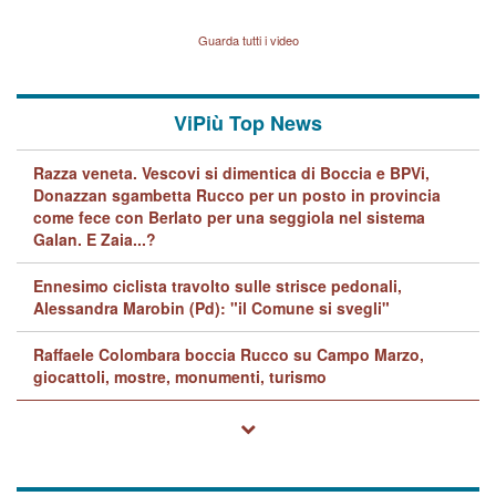
indagini dei carabinieri di
BPVi e Veneto Banca
Vicenza sul marito Angelo
Lavarra: più avvincenti di
Guarda tutti i video
quelle di... Barbara D'Urso
ViPiù Top News
Razza veneta. Vescovi si dimentica di Boccia e BPVi,
Donazzan sgambetta Rucco per un posto in provincia
come fece con Berlato per una seggiola nel sistema
Galan. E Zaia...?
Ennesimo ciclista travolto sulle strisce pedonali,
Alessandra Marobin (Pd): "il Comune si svegli"
Raffaele Colombara boccia Rucco su Campo Marzo,
giocattoli, mostre, monumenti, turismo