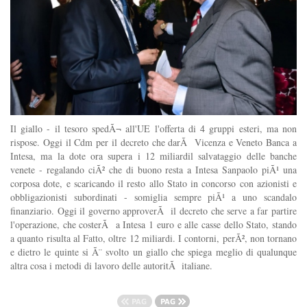
Il giallo - il tesoro spedÃ¬ all'UE l'offerta di 4 gruppi esteri, ma non
rispose. Oggi il Cdm per il decreto che darÃ Vicenza e Veneto Banca a
Intesa, ma la dote ora supera i 12 miliardil salvataggio delle banche
venete - regalando ciÃ² che di buono resta a Intesa Sanpaolo piÃ¹ una
corposa dote, e scaricando il resto allo Stato in concorso con azionisti e
obbligazionisti subordinati - somiglia sempre piÃ¹ a uno scandalo
finanziario. Oggi il governo approverÃ il decreto che serve a far partire
l'operazione, che costerÃ a Intesa 1 euro e alle casse dello Stato, stando
a quanto risulta al Fatto, oltre 12 miliardi. I contorni, perÃ², non tornano
e dietro le quinte si Ã¨ svolto un giallo che spiega meglio di qualunque
altra cosa i metodi di lavoro delle autoritÃ italiane.