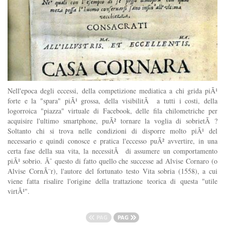
Nell'epoca degli eccessi, della competizione mediatica a chi grida piÃ¹
forte e la "spara" piÃ¹ grossa, della visibilitÃ a tutti i costi, della
logorroica "piazza" virtuale di Facebook, delle fila chilometriche per
acquisire l'ultimo smartphone, puÃ² tornare la voglia di sobrietÃ ?
Soltanto chi si trova nelle condizioni di disporre molto piÃ¹ del
necessario e quindi conosce e pratica l'eccesso puÃ² avvertire, in una
certa fase della sua vita, la necessitÃ di assumere un comportamento
piÃ¹ sobrio. Ãˆ questo di fatto quello che successe ad Alvise Cornaro (o
Alvise CornÃ¨r), l'autore del fortunato testo Vita sobria (1558), a cui
viene fatta risalire l'origine della trattazione teorica di questa "utile
virtÃ¹".