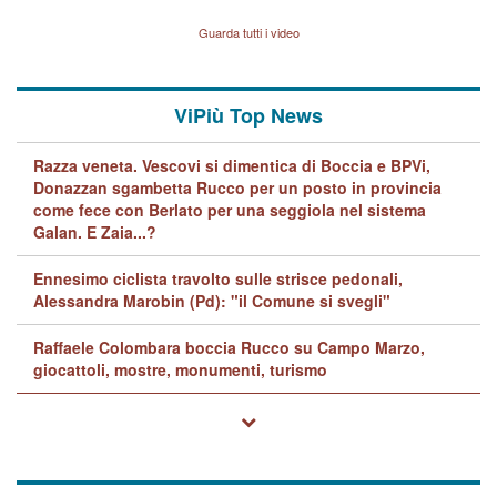
Vicenza sul marito Angelo
Lavarra: più avvincenti di
Guarda tutti i video
quelle di... Barbara D'Urso
ViPiù Top News
Razza veneta. Vescovi si dimentica di Boccia e BPVi,
Donazzan sgambetta Rucco per un posto in provincia
come fece con Berlato per una seggiola nel sistema
Galan. E Zaia...?
Ennesimo ciclista travolto sulle strisce pedonali,
Alessandra Marobin (Pd): "il Comune si svegli"
Raffaele Colombara boccia Rucco su Campo Marzo,
giocattoli, mostre, monumenti, turismo