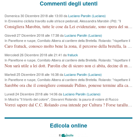
Commenti degli utenti
Domenica 30 Dicembre 2018 alle 13:00 da
Luciano Parolin (Luciano)
In Ennesimo ciclista travolto sulle strisce pedonali, Alessandra Marobin (Pd): "il
Comune si svegli"
Consigliera Marobin, tutte le cose da Lei evidenziate, sono opera del suo ex Assessore e compagno di Partito Antonio Marco Dalla Pozza Assessore alla "progettazione" di piste ciclabili e altre porcherie. A lui manderei il conto da saldare per incidenti e danni alle persone. E' ora che "finiamola." Avete perso rassegnatevi. qui IL SINDACO RUCCO NON C'ENTRA PER NIENTE. CAPITO!!!!!!!! Amen.
Giovedi 27 Dicembre 2018 alle 17:38 da
Luciano Parolin (Luciano)
In Panettone e ruspe, Comitato Albera al cantiere della Bretella. Rolando: "rispettare il
cronoprogramma"
Caro fratuck, conosco molto bene la zona, il percorso della bretella, la situazione dei cittadini, abito in Viale Trento. A partire dal 2003 ho partecipato al Comitato di Maddalene pro bretella, e a riunioni propositive per apportare modifiche al progetto. Numerose mie foto del territorio sono arrivate a Roma, altri miei interventi (non graditi dalla Sx) sono stati pubblicati dal GdV, assieme ad altri come Ciro Asproso, ora favorevole alla bretella. Ho partecipato alla raccolta firme per la chiusura della strada x 5 giorni eseguita dal Sindaco Hullwech per sforamento 180 Micro/g. Pertanto come impegno per la tematica sono apposto con la coscienza. Ora il Progetto è partito, fine! Voglio dire che la nuova Giunta "comunale" non c'entra più. L'opera sarà "malauguratamente" eseguita, ma non con il mio placet. Il Consigliere Comunale dovrebbe capire che la campagna elettorale è finita, con buona pace di tutti. Quello che invece dovrebbe interessare è la proprietà della strada, dall'uscita autostradale Ovest, sino alla Rotatoria dell'Albara, vi sono tre possessori: Autostrade SpA; La Provincia, il Comune. Come la mettiamo per il futuro ? I costi, da 50 sono saliti a 100 milioni di € come dire 20 milioni a KM (!) da non credere. Comunque si farà. Ma nessuno canti Vittoria, anzi meglio non farne un ulteriore fatto "partitico" per questioni elettorali o di seggio. Se mi manda la sua mail, sono disponibile ad inviare i documenti e le foto sopra descritte. Con ossequi, Luciano Parolin
Mercoledi 26 Dicembre 2018 alle 21:41 da
fratuck
In Panettone e ruspe, Comitato Albera al cantiere della Bretella. Rolando: "rispettare il
cronoprogramma"
Non sarà utile a lei dott. Parolin che di sicuro non ci abita, decine di migliaia di TIR, automobili e padroncini che passano quotidianamente per una strada appena rotabile, non è più possibile stendere i panni, attraversare la strada senza rischiare la morte, le case stanno crepando, i tempi sono cambiati e la bretella non passerà assolutamente per maddalene (ma cosa sta a dire?!), dia invece responsabilità a chi ha costruito tagliando la strada che doveva invece terminare a isola vicentina e non al moracchino lasciando Motta di Costabissara ancora in panne di traffico. I tempi sono cambiati dottore e se l'anagrafe della vita stagna nell'essere umano impressioni conservatrici, la società non le considera perchè va avanti, si industrializza e ha bisogno di infrastrutture e di sviluppo. Ultima considerazione, se è geloso di Rolando perchè vede in lui solo campagne politiche mentre si difendono i SOLI diritti dei cittadini, la preghiamo faccia considerazioni più appropriate. Saluti e complimenti per i suoi scritti.
Martedi 25 Dicembre 2018 alle 16:38 da
Luciano Parolin (Luciano)
In Panettone e ruspe, Comitato Albera al cantiere della Bretella. Rolando: "rispettare il
cronoprogramma"
Sarebbe ora che il consigliere comunale Pidino, ponesse termine alla campagna elettorale nel territorio del suo seggio Villaggio del Sole. La tiraca è iniziata, distruggerà 6 km di prateria ovest della città, ricca di fonti e sorgenti d'acqua. I cittadini di Maddalene non avranno più Pace la notte. Molta colpa per la costruzione di questa Strada è proprio del signor Rolando,dei suoi gazebo mobili e che vuol far passare questa opera VANDALICA come progetto "utile" a chi ? Non è cosa seria sig. Rolando!
Lunedi 24 Dicembre 2018 alle 14:06 da
Luciano Parolin (Luciano)
In Mostra "Il trionfo del colore", Giovanni Rolando: la paura di volare di Rucco
Vorrei sapere dal C.C. Rolando cosa intende per Cultura ? Forse tarallucci, vino e sagre, o spaghetti tricolori del PD ? Il continuo (s)parlare della mostra a Palazzo Chiericati caro consigliere DANNEGGIA FORTEMENTE l'immagine della città TUTTA e fa deviare i consensi che in RUSSIA (badi bene ex U.R.S.S.) sono ECCELLENTI. A livello artistico l'evento è di alta Valenza culturale, COMPITO di Tutta la Cittadinanza fare il possibile per propagandare l'iniziativa senza farne UN CASO PARTITICO come fa Lei da sempre. Meno Gazebo + Partecipazione! E così sia. Amen.
Edicola online