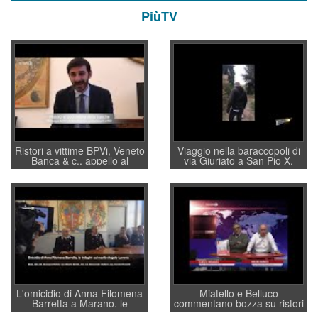
PiùTV
Ristori a vittime BPVi, Veneto
Viaggio nella baraccopoli di
Banca & c., appello al
via Giuriato a San Pio X.
sottosegretario Alessio
Vicenza ai Vicentini: “faremo
Villarosa: per mettere ordine
un regalo di Natale ai
convochi con Di Maio CNCU
residenti”
a supporto della cabina di
regia al Mef
L'omicidio di Anna Filomena
Miatello e Belluco
Barretta a Marano, le
commentano bozza su ristori
indagini dei carabinieri di
BPVi e Veneto Banca