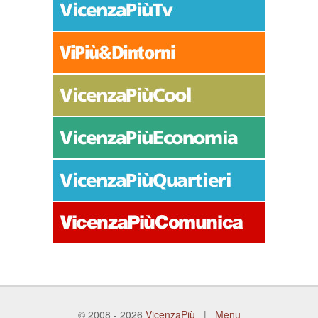
© 2008 - 2026
VicenzaPiù
|
Menu