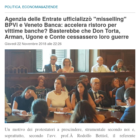
POLITICA
,
ECONOMIA&AZIENDE
Agenzia delle Entrate ufficializzò "misselling"
BPVi e Veneto Banca: accelera ristoro per
vittime banche? Basterebbe che Don Torta,
Arman, Ugone e Conte cessassero loro guerre
Giovedi 22 Novembre 2018 alle 22:26
Un motivo dei protestatori a prescindere, strumentale secondo noi e,
soprattutto, secondo l'avv. prof.Â Rodolfo Bettiol, il referente