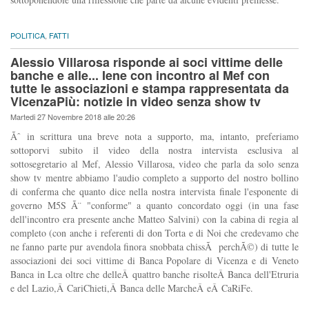
POLITICA
,
FATTI
Alessio Villarosa risponde ai soci vittime delle
banche e alle... Iene con incontro al Mef con
tutte le associazioni e stampa rappresentata da
VicenzaPiù: notizie in video senza show tv
Martedi 27 Novembre 2018 alle 20:26
Ãˆ in scrittura una breve nota a supporto, ma, intanto, preferiamo
sottoporvi subito il video della nostra intervista esclusiva al
sottosegretario al Mef, Alessio Villarosa, video che parla da solo senza
show tv mentre abbiamo l'audio completo a supporto del nostro bollino
di conferma che quanto dice nella nostra intervista finale l'esponente di
governo M5S Ã¨ "conforme" a quanto concordato oggi (in una fase
dell'incontro era presente anche Matteo Salvini) con la cabina di regia al
completo (con anche i referenti di don Torta e di Noi che credevamo che
ne fanno parte pur avendola finora snobbata chissÃ perchÃ©) di tutte le
associazioni dei soci vittime di Banca Popolare di Vicenza e di Veneto
Banca in Lca oltre che delleÂ quattro banche risolteÂ Banca dell'Etruria
e del Lazio,Â CariChieti,Â Banca delle MarcheÂ eÂ CaRiFe.