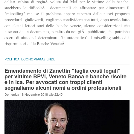
dellaÂ cabina di regiaÂ voluta dal Mef per le vittime delle banche,
sarebbero le difficoltÃ documentali da affrontare per dimostrare il
"misselling" ma, se il problema appare superato dalle nuovi proposte
procedurali gialloverdi, vogliamo condividere con tutti, dopo averlo fatto
con alcuni lettori soci delle banche venete, alcune considerazioni che
nascono da un documento, peraltro da noi giÃ pubblicato, che potrebbe
essere di aiuto nel determinare "in automatico" il misselling subito dai
risparmiatori delle Banche VeneteÂ
POLITICA
,
ECONOMIA&AZIENDE
Emendamento di Zanettin "taglia costi legali"
per vittime BPVi, Veneto Banca e banche risolte
e in lca. Per avvocati con troppi clienti
segnaliamo alcuni nomi a ordini professionali
Domenica 18 Novembre 2018 alle 22:45