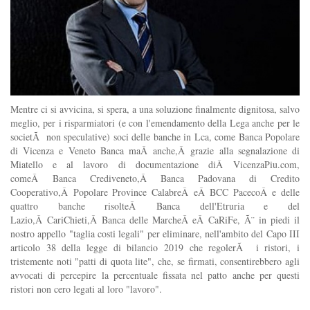
Mentre ci si avvicina, si spera, a una soluzione finalmente dignitosa, salvo
meglio, per i risparmiatori (e con l'emendamento della Lega anche per le
societÃ non speculative) soci delle banche in Lca, come Banca Popolare
di Vicenza e Veneto Banca maÂ anche,Â grazie alla segnalazione di
Miatello e al lavoro di documentazione diÂ VicenzaPiu.com,
comeÂ Banca Crediveneto,Â Banca Padovana di Credito
Cooperativo,Â Popolare Province CalabreÂ eÂ BCC PacecoÂ e delle
quattro banche risolteÂ Banca dell'Etruria e del
Lazio,Â CariChieti,Â Banca delle MarcheÂ eÂ CaRiFe, Ã¨ in piedi il
nostro appello "taglia costi legali" per eliminare, nell'ambito del Capo III
articolo 38 della legge di bilancio 2019 che regolerÃ i ristori, i
tristemente noti "patti di quota lite", che, se firmati, consentirebbero agli
avvocati di percepire la percentuale fissata nel patto anche per questi
ristori non cero legati al loro "lavoro".