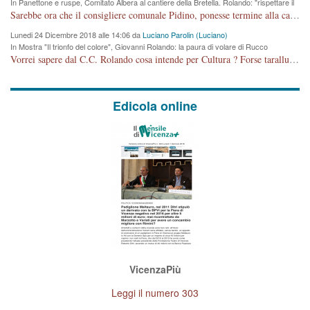
In Panettone e ruspe, Comitato Albera al cantiere della Bretella. Rolando: "rispettare il
cronoprogramma"
Sarebbe ora che il consigliere comunale Pidino, ponesse termine alla campagna elettorale nel territorio del suo seggio Villaggio del Sole. La tiraca è iniziata, distruggerà 6 km di prateria ovest della città, ricca di fonti e sorgenti d'acqua. I cittadini di Maddalene non avranno più Pace la notte. Molta colpa per la costruzione di questa Strada è proprio del signor Rolando,dei suoi gazebo mobili e che vuol far passare questa opera VANDALICA come progetto "utile" a chi ? Non è cosa seria sig. Rolando!
Lunedi 24 Dicembre 2018 alle 14:06 da
Luciano Parolin (Luciano)
In Mostra "Il trionfo del colore", Giovanni Rolando: la paura di volare di Rucco
Vorrei sapere dal C.C. Rolando cosa intende per Cultura ? Forse tarallucci, vino e sagre, o spaghetti tricolori del PD ? Il continuo (s)parlare della mostra a Palazzo Chiericati caro consigliere DANNEGGIA FORTEMENTE l'immagine della città TUTTA e fa deviare i consensi che in RUSSIA (badi bene ex U.R.S.S.) sono ECCELLENTI. A livello artistico l'evento è di alta Valenza culturale, COMPITO di Tutta la Cittadinanza fare il possibile per propagandare l'iniziativa senza farne UN CASO PARTITICO come fa Lei da sempre. Meno Gazebo + Partecipazione! E così sia. Amen.
Edicola online
VicenzaPiù
Leggi il numero 303