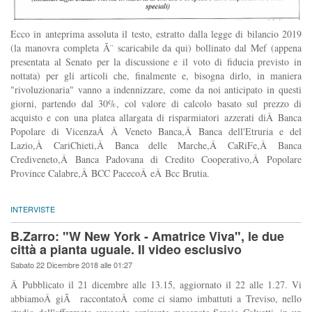
Ecco in anteprima assoluta il testo, estratto dalla legge di bilancio 2019
(la manovra completa Ã¨ scaricabile da qui) bollinato dal Mef (appena
presentata al Senato per la discussione e il voto di fiducia previsto in
nottata) per gli articoli che, finalmente e, bisogna dirlo, in maniera
"rivoluzionaria" vanno a indennizzare, come da noi anticipato in questi
giorni, partendo dal 30%, col valore di calcolo basato sul prezzo di
acquisto e con una platea allargata di risparmiatori azzerati diÂ Banca
Popolare di VicenzaÂ Â Veneto Banca,Â Banca dell'Etruria e del
Lazio,Â CariChieti,Â Banca delle Marche,Â CaRiFe,Â Banca
Crediveneto,Â Banca Padovana di Credito Cooperativo,Â Popolare
Province Calabre,Â BCC PacecoÂ eÂ Bcc Brutia.
INTERVISTE
B.Zarro: "W New York - Amatrice Viva", le due
città a pianta uguale. Il video esclusivo
Sabato 22 Dicembre 2018 alle 01:27
Â Pubblicato il 21 dicembre alle 13.15, aggiornato il 22 alle 1.27. Vi
abbiamoÂ giÃ raccontatoÂ come ci siamo imbattuti a Treviso, nello