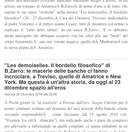
studio dell'affermato avvocato aspirante mecenate Sergio Calvetti, in un
artista, un romano di AmatriceÂ B.ZarroÂ di nome d'arte e di fatto, che
espone le sue opere "erotiche" nella mostra "Les demoiselles. Il bordello
filosofico" (20 - 23 dicembre,Â Casa dei Carraresi, Treviso) dedicandola
al padre Vincenzo e al mitico nonno Cesare, tutti di Amatrice col nonno a
replicare il "ratto delle sabine" da cui nasce B.Zarro... E vi abbiamo
anche anticipato che abbiamo scoperto con lui, oltre alle sue "laudi" del
corpo femminile,Â una sua visione magica: quella diÂ ManhattanÂ con
la stessa pianta diÂ Amatrice.
"Les demoiselles. Il bordello filosofico" di
B.Zarro: le macerie delle banche ci fanno
incrociare, a Treviso, quelle di Amatrice e New
York. Ma questa è un'altra storia, da oggi al 23
dicembre spazio all'eros
Giovedi 20 Dicembre 2018 alle 22:58
Â Pochi giorni fa "in trasferta" a Treviso dall'avv. Sergio Calvetti per il
nostro continuo scrutare nel dramma dei soci azzerati della banche venete
cercando responsabilitÃ , come facciamo dal 13 agosto 2010 (cfr.
"Vicenza. La cittÃ sbancata"), ma indicando anche i passi da compiere
per alleviarlo e informando su quelli compiuti, ci siamo imbattuti in un
artista, un romano di AmatriceÂ B.ZarroÂ di nome d'arte e di fatto.