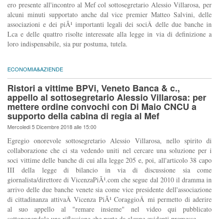
ero presente all'incontro al Mef col sottosegretario Alessio Villarosa, per
alcuni minuti supportato anche dal vice premier Matteo Salvini, delle
associazioni e dei piÃ¹ importanti legali dei sociÂ delle due banche in
Lca e delle quattro risolte interessate alla legge in via di definizione a
loro indispensabile, sia pur postuma, tutela.
ECONOMIA&AZIENDE
Ristori a vittime BPVi, Veneto Banca & c.,
appello al sottosegretario Alessio Villarosa: per
mettere ordine convochi con Di Maio CNCU a
supporto della cabina di regia al Mef
Mercoledi 5 Dicembre 2018 alle 15:00
Egregio onorevole sottosegretario Alessio Villarosa, nello spirito di
collaborazione che ci sta vedendo uniti nel cercare una soluzione per i
soci vittime delle banche di cui alla legge 205 e, poi, all'articolo 38 capo
III della legge di bilancio in via di discussione sia come
giornalista/direttore di VicenzaPiÃ¹.com che segue dal 2010 il dramma in
arrivo delle due banche venete sia come vice presidente dell'associazione
di cittadinanza attivaÂ Vicenza PiÃ¹ CoraggioÂ mi permetto di aderire
al suo appello al "remare insieme" nel video qui pubblicato
sottoponendole una riflessione che parte da alcune evidenti premesse.