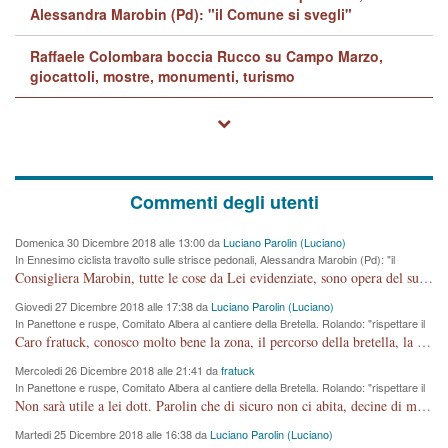
Alessandra Marobin (Pd): "il Comune si svegli"
Raffaele Colombara boccia Rucco su Campo Marzo,
giocattoli, mostre, monumenti, turismo
Commenti degli utenti
Domenica 30 Dicembre 2018 alle 13:00 da
Luciano Parolin (Luciano)
In Ennesimo ciclista travolto sulle strisce pedonali, Alessandra Marobin (Pd): "il
Comune si svegli"
Consigliera Marobin, tutte le cose da Lei evidenziate, sono opera del suo ex Assessore e compagno di Partito Antonio Marco Dalla Pozza Assessore alla "progettazione" di piste ciclabili e altre porcherie. A lui manderei il conto da saldare per incidenti e danni alle persone. E' ora che "finiamola." Avete perso rassegnatevi. qui IL SINDACO RUCCO NON C'ENTRA PER NIENTE. CAPITO!!!!!!!! Amen.
Giovedi 27 Dicembre 2018 alle 17:38 da
Luciano Parolin (Luciano)
In Panettone e ruspe, Comitato Albera al cantiere della Bretella. Rolando: "rispettare il
cronoprogramma"
Caro fratuck, conosco molto bene la zona, il percorso della bretella, la situazione dei cittadini, abito in Viale Trento. A partire dal 2003 ho partecipato al Comitato di Maddalene pro bretella, e a riunioni propositive per apportare modifiche al progetto. Numerose mie foto del territorio sono arrivate a Roma, altri miei interventi (non graditi dalla Sx) sono stati pubblicati dal GdV, assieme ad altri come Ciro Asproso, ora favorevole alla bretella. Ho partecipato alla raccolta firme per la chiusura della strada x 5 giorni eseguita dal Sindaco Hullwech per sforamento 180 Micro/g. Pertanto come impegno per la tematica sono apposto con la coscienza. Ora il Progetto è partito, fine! Voglio dire che la nuova Giunta "comunale" non c'entra più. L'opera sarà "malauguratamente" eseguita, ma non con il mio placet. Il Consigliere Comunale dovrebbe capire che la campagna elettorale è finita, con buona pace di tutti. Quello che invece dovrebbe interessare è la proprietà della strada, dall'uscita autostradale Ovest, sino alla Rotatoria dell'Albara, vi sono tre possessori: Autostrade SpA; La Provincia, il Comune. Come la mettiamo per il futuro ? I costi, da 50 sono saliti a 100 milioni di € come dire 20 milioni a KM (!) da non credere. Comunque si farà. Ma nessuno canti Vittoria, anzi meglio non farne un ulteriore fatto "partitico" per questioni elettorali o di seggio. Se mi manda la sua mail, sono disponibile ad inviare i documenti e le foto sopra descritte. Con ossequi, Luciano Parolin
Mercoledi 26 Dicembre 2018 alle 21:41 da
fratuck
In Panettone e ruspe, Comitato Albera al cantiere della Bretella. Rolando: "rispettare il
cronoprogramma"
Non sarà utile a lei dott. Parolin che di sicuro non ci abita, decine di migliaia di TIR, automobili e padroncini che passano quotidianamente per una strada appena rotabile, non è più possibile stendere i panni, attraversare la strada senza rischiare la morte, le case stanno crepando, i tempi sono cambiati e la bretella non passerà assolutamente per maddalene (ma cosa sta a dire?!), dia invece responsabilità a chi ha costruito tagliando la strada che doveva invece terminare a isola vicentina e non al moracchino lasciando Motta di Costabissara ancora in panne di traffico. I tempi sono cambiati dottore e se l'anagrafe della vita stagna nell'essere umano impressioni conservatrici, la società non le considera perchè va avanti, si industrializza e ha bisogno di infrastrutture e di sviluppo. Ultima considerazione, se è geloso di Rolando perchè vede in lui solo campagne politiche mentre si difendono i SOLI diritti dei cittadini, la preghiamo faccia considerazioni più appropriate. Saluti e complimenti per i suoi scritti.
Martedi 25 Dicembre 2018 alle 16:38 da
Luciano Parolin (Luciano)