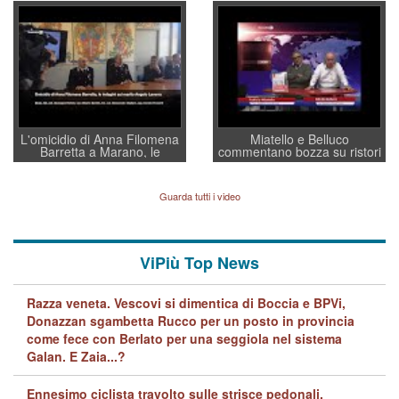
convochi con Di Maio CNCU
residenti”
a supporto della cabina di
regia al Mef
L'omicidio di Anna Filomena
Miatello e Belluco
Barretta a Marano, le
commentano bozza su ristori
indagini dei carabinieri di
BPVi e Veneto Banca
Vicenza sul marito Angelo
Lavarra: più avvincenti di
Guarda tutti i video
quelle di... Barbara D'Urso
ViPiù Top News
Razza veneta. Vescovi si dimentica di Boccia e BPVi,
Donazzan sgambetta Rucco per un posto in provincia
come fece con Berlato per una seggiola nel sistema
Galan. E Zaia...?
Ennesimo ciclista travolto sulle strisce pedonali,