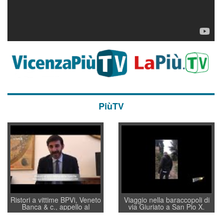
PiùTV
Ristori a vittime BPVi, Veneto
Viaggio nella baraccopoli di
Banca & c., appello al
via Giuriato a San Pio X.
sottosegretario Alessio
Vicenza ai Vicentini: “faremo
Villarosa: per mettere ordine
un regalo di Natale ai