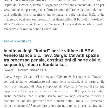
Ospite dell'avvocato, uomo di legge per professione e amante dell'arte per
vezzo ma anche per rango da affermare come differente da quello dei tanti
suoi colleghi che si aggirano fra le macerie delle banche, B.Zarro ha
inaugurato oggi una sua mostra ("Les demoiselles. Il bordello filosofico",
20 - 23 dicembre,Â Casa dei Carraresi, Treviso) dedicandola al padre
Vincenzo e al mitico nonno Cesare. Ma...
ECONOMIA&AZIENDE
In attesa degli "indori" per le vittime di BPVi,
Veneto Banca & c. l'avv. Sergio Calvetti spazia
tra processo penale, costituzioni di parte civile,
sequestri, Intesa e Bankitalia...
Giovedi 13 Dicembre 2018 alle 20:25
L'avv. Sergio Calvetti (Tlc Lawyers Calvetti & PartnersÂ di Treviso),
con cui abbiamo polemizzato sul tema delle costituzioni di parte civile
per i soci azzerati di Banca Popolare di Vicenza e Veneto Banca (ne
rappresenta 2400 per la prima ex banca e oltre 5.000 per la seconda),
anche perchÃ© per qualche strano motivo non eravamo riusciti a
metterci in contatto per verificare i nostri dubbi, mi si Ã¨ presentato
simpaticamente il 27 novembre scorso quando, unico giornalista invitato,