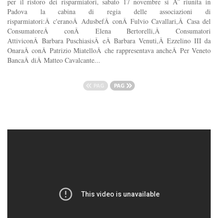
per il ristoro dei risparmiatori, sabato 17 novembre si Ã¨ riunita in
Padova la cabina di regia delle associazioni di
risparmiatori:Â c'eranoÂ AdusbefÂ conÂ Fulvio Cavallari,Â Casa del
ConsumatoreÂ conÂ Elena Bertorelli,Â Consumatori
AttiviconÂ Barbara PuschiasisÂ eÂ Barbara Venuti,Â Ezzelino III da
OnaraÂ conÂ Patrizio MiatelloÂ che rappresentava ancheÂ Per Veneto
BancaÂ diÂ Matteo Cavalcante...