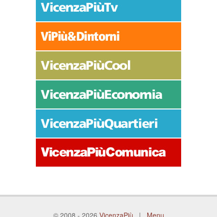
© 2008 - 2026
VicenzaPiù
|
Menu