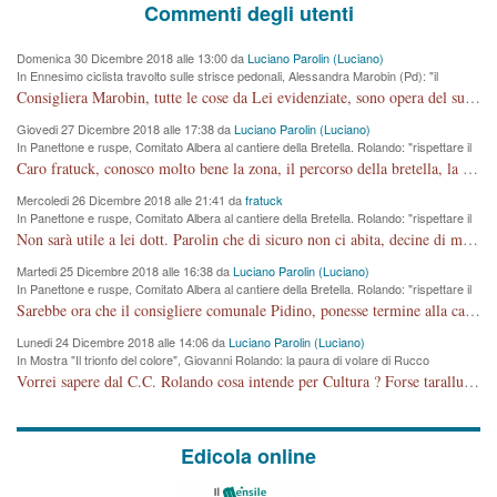
Commenti degli utenti
Domenica 30 Dicembre 2018 alle 13:00 da
Luciano Parolin (Luciano)
In Ennesimo ciclista travolto sulle strisce pedonali, Alessandra Marobin (Pd): "il
Comune si svegli"
Consigliera Marobin, tutte le cose da Lei evidenziate, sono opera del suo ex Assessore e compagno di Partito Antonio Marco Dalla Pozza Assessore alla "progettazione" di piste ciclabili e altre porcherie. A lui manderei il conto da saldare per incidenti e danni alle persone. E' ora che "finiamola." Avete perso rassegnatevi. qui IL SINDACO RUCCO NON C'ENTRA PER NIENTE. CAPITO!!!!!!!! Amen.
Giovedi 27 Dicembre 2018 alle 17:38 da
Luciano Parolin (Luciano)
In Panettone e ruspe, Comitato Albera al cantiere della Bretella. Rolando: "rispettare il
cronoprogramma"
Caro fratuck, conosco molto bene la zona, il percorso della bretella, la situazione dei cittadini, abito in Viale Trento. A partire dal 2003 ho partecipato al Comitato di Maddalene pro bretella, e a riunioni propositive per apportare modifiche al progetto. Numerose mie foto del territorio sono arrivate a Roma, altri miei interventi (non graditi dalla Sx) sono stati pubblicati dal GdV, assieme ad altri come Ciro Asproso, ora favorevole alla bretella. Ho partecipato alla raccolta firme per la chiusura della strada x 5 giorni eseguita dal Sindaco Hullwech per sforamento 180 Micro/g. Pertanto come impegno per la tematica sono apposto con la coscienza. Ora il Progetto è partito, fine! Voglio dire che la nuova Giunta "comunale" non c'entra più. L'opera sarà "malauguratamente" eseguita, ma non con il mio placet. Il Consigliere Comunale dovrebbe capire che la campagna elettorale è finita, con buona pace di tutti. Quello che invece dovrebbe interessare è la proprietà della strada, dall'uscita autostradale Ovest, sino alla Rotatoria dell'Albara, vi sono tre possessori: Autostrade SpA; La Provincia, il Comune. Come la mettiamo per il futuro ? I costi, da 50 sono saliti a 100 milioni di € come dire 20 milioni a KM (!) da non credere. Comunque si farà. Ma nessuno canti Vittoria, anzi meglio non farne un ulteriore fatto "partitico" per questioni elettorali o di seggio. Se mi manda la sua mail, sono disponibile ad inviare i documenti e le foto sopra descritte. Con ossequi, Luciano Parolin
Mercoledi 26 Dicembre 2018 alle 21:41 da
fratuck
In Panettone e ruspe, Comitato Albera al cantiere della Bretella. Rolando: "rispettare il
cronoprogramma"
Non sarà utile a lei dott. Parolin che di sicuro non ci abita, decine di migliaia di TIR, automobili e padroncini che passano quotidianamente per una strada appena rotabile, non è più possibile stendere i panni, attraversare la strada senza rischiare la morte, le case stanno crepando, i tempi sono cambiati e la bretella non passerà assolutamente per maddalene (ma cosa sta a dire?!), dia invece responsabilità a chi ha costruito tagliando la strada che doveva invece terminare a isola vicentina e non al moracchino lasciando Motta di Costabissara ancora in panne di traffico. I tempi sono cambiati dottore e se l'anagrafe della vita stagna nell'essere umano impressioni conservatrici, la società non le considera perchè va avanti, si industrializza e ha bisogno di infrastrutture e di sviluppo. Ultima considerazione, se è geloso di Rolando perchè vede in lui solo campagne politiche mentre si difendono i SOLI diritti dei cittadini, la preghiamo faccia considerazioni più appropriate. Saluti e complimenti per i suoi scritti.
Martedi 25 Dicembre 2018 alle 16:38 da
Luciano Parolin (Luciano)
In Panettone e ruspe, Comitato Albera al cantiere della Bretella. Rolando: "rispettare il
cronoprogramma"
Sarebbe ora che il consigliere comunale Pidino, ponesse termine alla campagna elettorale nel territorio del suo seggio Villaggio del Sole. La tiraca è iniziata, distruggerà 6 km di prateria ovest della città, ricca di fonti e sorgenti d'acqua. I cittadini di Maddalene non avranno più Pace la notte. Molta colpa per la costruzione di questa Strada è proprio del signor Rolando,dei suoi gazebo mobili e che vuol far passare questa opera VANDALICA come progetto "utile" a chi ? Non è cosa seria sig. Rolando!
Lunedi 24 Dicembre 2018 alle 14:06 da
Luciano Parolin (Luciano)
In Mostra "Il trionfo del colore", Giovanni Rolando: la paura di volare di Rucco
Vorrei sapere dal C.C. Rolando cosa intende per Cultura ? Forse tarallucci, vino e sagre, o spaghetti tricolori del PD ? Il continuo (s)parlare della mostra a Palazzo Chiericati caro consigliere DANNEGGIA FORTEMENTE l'immagine della città TUTTA e fa deviare i consensi che in RUSSIA (badi bene ex U.R.S.S.) sono ECCELLENTI. A livello artistico l'evento è di alta Valenza culturale, COMPITO di Tutta la Cittadinanza fare il possibile per propagandare l'iniziativa senza farne UN CASO PARTITICO come fa Lei da sempre. Meno Gazebo + Partecipazione! E così sia. Amen.
Edicola online