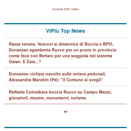
Vicenza sul marito Angelo
Lavarra: più avvincenti di
Guarda tutti i video
quelle di... Barbara D'Urso
ViPiù Top News
Razza veneta. Vescovi si dimentica di Boccia e BPVi,
Donazzan sgambetta Rucco per un posto in provincia
come fece con Berlato per una seggiola nel sistema
Galan. E Zaia...?
Ennesimo ciclista travolto sulle strisce pedonali,
Alessandra Marobin (Pd): "il Comune si svegli"
Raffaele Colombara boccia Rucco su Campo Marzo,
giocattoli, mostre, monumenti, turismo