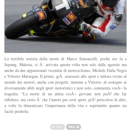
La terribile notizia della morte di Marco Simoncelli, poche ore fa a
Sepang, Malesia, ci Ã¨ arrivata questa volta non solo dalle agenzie ma
anche da due appassionati vicentini di motociclismo, Michele Dalla Negra
e Vittorio Marzegan. Il primo, giÃ assessore allo sport e tuttora vicino al
mondo dei motori, anche con progetti, insieme a Vittorio, di sostegno ai
diversamente abili negli sport motoristici e non solo, commenta cosÃ¬ la
tragedia: "La morte di un atleta cosÃ¬ giovane non puÃ² che far
riflettere, ma certo Ã¨ che l'amore per certi sport, piÃ¹ pericolosi di altri,
a volte fa dimenticare l'importanza della vita e soprtatutto quanto sia
facile perderla.