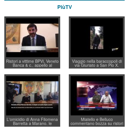
PiùTV
Ristori a vittime BPVi, Veneto
Viaggio nella baraccopoli di
Banca & c., appello al
via Giuriato a San Pio X.
sottosegretario Alessio
Vicenza ai Vicentini: “faremo
Villarosa: per mettere ordine
un regalo di Natale ai
convochi con Di Maio CNCU
residenti”
a supporto della cabina di
regia al Mef
L'omicidio di Anna Filomena
Miatello e Belluco
Barretta a Marano, le
commentano bozza su ristori
indagini dei carabinieri di
BPVi e Veneto Banca