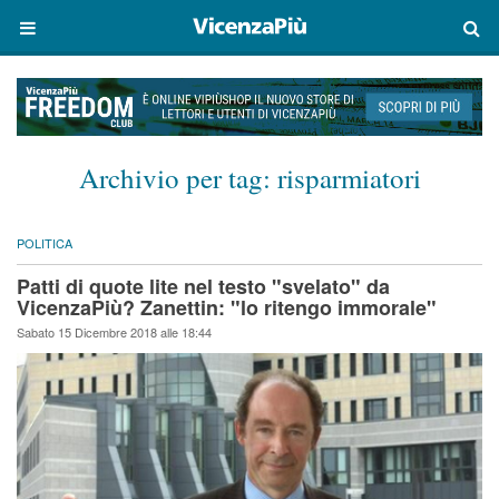
Archivio per tag:
risparmiatori
POLITICA
Patti di quote lite nel testo "svelato" da
VicenzaPiù? Zanettin: "lo ritengo immorale"
Sabato 15 Dicembre 2018 alle 18:44