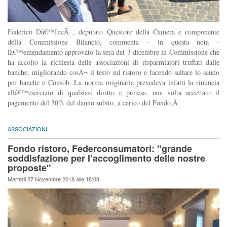
Federico Dâ€™IncÃ , deputato Questore della Camera e componente
della Commissione Bilancio, commenta - in questa nota -
lâ€™emendamento approvato la sera del 3 dicembre in Commissione che
ha accolto la richiesta delle associazioni di risparmiatori truffati dalle
banche, migliorando cosÃ¬ il testo sul ristoro e facendo saltare lo scudo
per banche e Consob. La norma originaria prevedeva infatti la rinuncia
allâ€™esercizio di qualsiasi diritto e pretesa, una volta accettato il
pagamento del 30% del danno subito, a carico del Fondo.Â
ASSOCIAZIONI
Fondo ristoro, Federconsumatori: "grande
soddisfazione per l’accoglimento delle nostre
proposte"
Martedi 27 Novembre 2018 alle 18:08