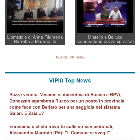
regia al Mef
L'omicidio di Anna Filomena
Miatello e Belluco
Barretta a Marano, le
commentano bozza su ristori
indagini dei carabinieri di
BPVi e Veneto Banca
Vicenza sul marito Angelo
Lavarra: più avvincenti di
Guarda tutti i video
quelle di... Barbara D'Urso
ViPiù Top News
Razza veneta. Vescovi si dimentica di Boccia e BPVi,
Donazzan sgambetta Rucco per un posto in provincia
come fece con Berlato per una seggiola nel sistema
Galan. E Zaia...?
Ennesimo ciclista travolto sulle strisce pedonali,
Alessandra Marobin (Pd): "il Comune si svegli"