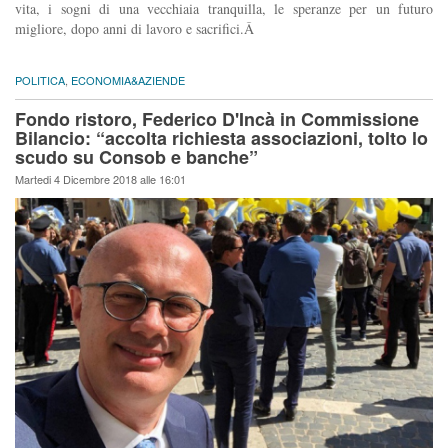
vita, i sogni di una vecchiaia tranquilla, le speranze per un futuro
migliore, dopo anni di lavoro e sacrifici.Â
POLITICA
,
ECONOMIA&AZIENDE
Fondo ristoro, Federico D'Incà in Commissione
Bilancio: “accolta richiesta associazioni, tolto lo
scudo su Consob e banche”
Martedi 4 Dicembre 2018 alle 16:01