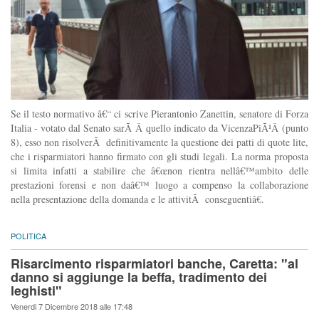
Se il testo normativo â€“ ci scrive Pierantonio Zanettin, senatore di Forza
Italia - votato dal Senato sarÃ Â quello indicato da VicenzaPiÃ¹Â (punto
8), esso non risolverÃ definitivamente la questione dei patti di quote lite,
che i risparmiatori hanno firmato con gli studi legali. La norma proposta
si limita infatti a stabilire che â€œnon rientra nellâ€™ambito delle
prestazioni forensi e non daâ€™ luogo a compenso la collaborazione
nella presentazione della domanda e le attivitÃ conseguentiâ€.
POLITICA
Risarcimento risparmiatori banche, Caretta: "al
danno si aggiunge la beffa, tradimento dei
leghisti"
Venerdi 7 Dicembre 2018 alle 17:48