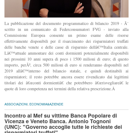
La pubblicazione del documento programmatico di bilancio 2019 - Ã¨
scritto in un comunicato di Federconsumatori FVG - inviato alla
Commissione Europea consente un primo esame delle risorse
effettivamente disponibili per il risarcimento dei risparmiatori truffati
delle banche venete e delle casse di risparmio dellâ€™Italia centrale.
Lâ€™attuale ammontare dei conti dormienti potenzialmente disponibili
nei prossimi 10 anni supera di poco i 1500 milioni di euro; di questo
importo, perÃ², circa 500 milioni di euro si renderanno disponibili nel
2019 allâ€™interno del bilancio statale, e quindi destinabili ai
risparmiatori; il resto potrebbe ancora essere rivendicato dai legittimi
titolari dei â€œconti dormientiâ€ che potrebbero â€œrisvegliareâ€ le
quote di loro competenza nei termini della relativa prescrizione.Â
ASSOCIAZIONI
,
ECONOMIA&AZIENDE
Incontro al Mef su vittime Banca Popolare di
Vicenza e Veneto Banca. Antonio Tognoni
(UNC): "Governo accoglie tutte le richieste dei
risparmiatori truffati"