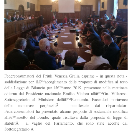
Federconsumatori del Friuli Venezia Giulia esprime - in questa nota -
soddisfazione per lâ€™accoglimento delle proposte di modifica al testo
della Legge di Bilancio per lâ€™anno 2019, presentate nella mattinata
odierna dal Presidente nazionale Emilio Viafora allâ€™On. Villarosa,
Sottosegretario al Ministero dellâ€™Economia. Facendosi portavoce
delle numerose perplessitÃ manifestate dai risparmiatori
Federconsumatori ha presentato alcune proposte di sostanziale modifica
allâ€™assetto del Fondo, quale risultava dalla proposta di legge di
stabilitÃ al vaglio del Parlamento, che sono state accolte dal
Sottosegretario.Â