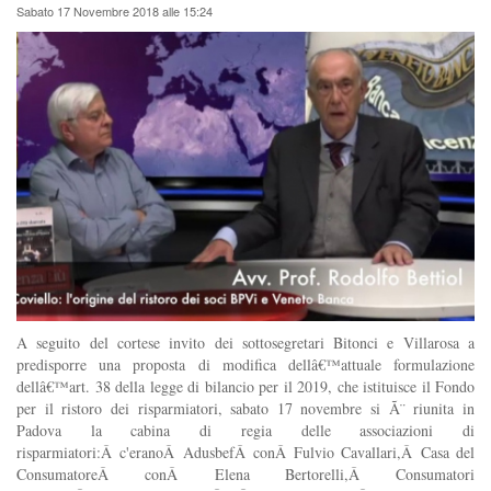
Sabato 17 Novembre 2018 alle 15:24
A seguito del cortese invito dei sottosegretari Bitonci e Villarosa a
predisporre una proposta di modifica dellâ€™attuale formulazione
dellâ€™art. 38 della legge di bilancio per il 2019, che istituisce il Fondo
per il ristoro dei risparmiatori, sabato 17 novembre si Ã¨ riunita in
Padova la cabina di regia delle associazioni di
risparmiatori:Â c'eranoÂ AdusbefÂ conÂ Fulvio Cavallari,Â Casa del
ConsumatoreÂ conÂ Elena Bertorelli,Â Consumatori