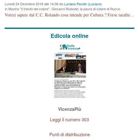
Lunedi 24 Dicembre 2018 alle 14:06 da
Luciano Parolin (Luciano)
In Mostra "Il trionfo del colore", Giovanni Rolando: la paura di volare di Rucco
Vorrei sapere dal C.C. Rolando cosa intende per Cultura ? Forse tarallucci, vino e sagre, o spaghetti tricolori del PD ? Il continuo (s)parlare della mostra a Palazzo Chiericati caro consigliere DANNEGGIA FORTEMENTE l'immagine della città TUTTA e fa deviare i consensi che in RUSSIA (badi bene ex U.R.S.S.) sono ECCELLENTI. A livello artistico l'evento è di alta Valenza culturale, COMPITO di Tutta la Cittadinanza fare il possibile per propagandare l'iniziativa senza farne UN CASO PARTITICO come fa Lei da sempre. Meno Gazebo + Partecipazione! E così sia. Amen.
Edicola online
VicenzaPiù
Leggi il numero 303
Punti di distribuzione