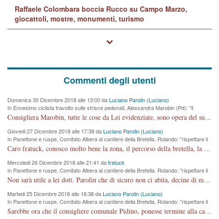
Raffaele Colombara boccia Rucco su Campo Marzo,
giocattoli, mostre, monumenti, turismo
Commenti degli utenti
Domenica 30 Dicembre 2018 alle 13:00 da
Luciano Parolin (Luciano)
In Ennesimo ciclista travolto sulle strisce pedonali, Alessandra Marobin (Pd): "il
Comune si svegli"
Consigliera Marobin, tutte le cose da Lei evidenziate, sono opera del suo ex Assessore e compagno di Partito Antonio Marco Dalla Pozza Assessore alla "progettazione" di piste ciclabili e altre porcherie. A lui manderei il conto da saldare per incidenti e danni alle persone. E' ora che "finiamola." Avete perso rassegnatevi. qui IL SINDACO RUCCO NON C'ENTRA PER NIENTE. CAPITO!!!!!!!! Amen.
Giovedi 27 Dicembre 2018 alle 17:38 da
Luciano Parolin (Luciano)
In Panettone e ruspe, Comitato Albera al cantiere della Bretella. Rolando: "rispettare il
cronoprogramma"
Caro fratuck, conosco molto bene la zona, il percorso della bretella, la situazione dei cittadini, abito in Viale Trento. A partire dal 2003 ho partecipato al Comitato di Maddalene pro bretella, e a riunioni propositive per apportare modifiche al progetto. Numerose mie foto del territorio sono arrivate a Roma, altri miei interventi (non graditi dalla Sx) sono stati pubblicati dal GdV, assieme ad altri come Ciro Asproso, ora favorevole alla bretella. Ho partecipato alla raccolta firme per la chiusura della strada x 5 giorni eseguita dal Sindaco Hullwech per sforamento 180 Micro/g. Pertanto come impegno per la tematica sono apposto con la coscienza. Ora il Progetto è partito, fine! Voglio dire che la nuova Giunta "comunale" non c'entra più. L'opera sarà "malauguratamente" eseguita, ma non con il mio placet. Il Consigliere Comunale dovrebbe capire che la campagna elettorale è finita, con buona pace di tutti. Quello che invece dovrebbe interessare è la proprietà della strada, dall'uscita autostradale Ovest, sino alla Rotatoria dell'Albara, vi sono tre possessori: Autostrade SpA; La Provincia, il Comune. Come la mettiamo per il futuro ? I costi, da 50 sono saliti a 100 milioni di € come dire 20 milioni a KM (!) da non credere. Comunque si farà. Ma nessuno canti Vittoria, anzi meglio non farne un ulteriore fatto "partitico" per questioni elettorali o di seggio. Se mi manda la sua mail, sono disponibile ad inviare i documenti e le foto sopra descritte. Con ossequi, Luciano Parolin
Mercoledi 26 Dicembre 2018 alle 21:41 da
fratuck
In Panettone e ruspe, Comitato Albera al cantiere della Bretella. Rolando: "rispettare il
cronoprogramma"
Non sarà utile a lei dott. Parolin che di sicuro non ci abita, decine di migliaia di TIR, automobili e padroncini che passano quotidianamente per una strada appena rotabile, non è più possibile stendere i panni, attraversare la strada senza rischiare la morte, le case stanno crepando, i tempi sono cambiati e la bretella non passerà assolutamente per maddalene (ma cosa sta a dire?!), dia invece responsabilità a chi ha costruito tagliando la strada che doveva invece terminare a isola vicentina e non al moracchino lasciando Motta di Costabissara ancora in panne di traffico. I tempi sono cambiati dottore e se l'anagrafe della vita stagna nell'essere umano impressioni conservatrici, la società non le considera perchè va avanti, si industrializza e ha bisogno di infrastrutture e di sviluppo. Ultima considerazione, se è geloso di Rolando perchè vede in lui solo campagne politiche mentre si difendono i SOLI diritti dei cittadini, la preghiamo faccia considerazioni più appropriate. Saluti e complimenti per i suoi scritti.
Martedi 25 Dicembre 2018 alle 16:38 da
Luciano Parolin (Luciano)
In Panettone e ruspe, Comitato Albera al cantiere della Bretella. Rolando: "rispettare il
cronoprogramma"
Sarebbe ora che il consigliere comunale Pidino, ponesse termine alla campagna elettorale nel territorio del suo seggio Villaggio del Sole. La tiraca è iniziata, distruggerà 6 km di prateria ovest della città, ricca di fonti e sorgenti d'acqua. I cittadini di Maddalene non avranno più Pace la notte. Molta colpa per la costruzione di questa Strada è proprio del signor Rolando,dei suoi gazebo mobili e che vuol far passare questa opera VANDALICA come progetto "utile" a chi ? Non è cosa seria sig. Rolando!