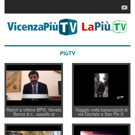
PiùTV
Ristori a vittime BPVi, Veneto
Viaggio nella baraccopoli di
Banca & c., appello al
via Giuriato a San Pio X.
sottosegretario Alessio
Vicenza ai Vicentini: “faremo
Villarosa: per mettere ordine
un regalo di Natale ai
convochi con Di Maio CNCU
residenti”
a supporto della cabina di