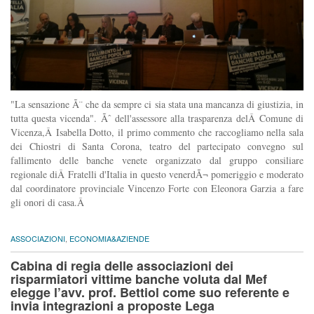
"La sensazione Ã¨ che da sempre ci sia stata una mancanza di giustizia, in
tutta questa vicenda". Ãˆ dell'assessore alla trasparenza delÂ Comune di
Vicenza,Â Isabella Dotto, il primo commento che raccogliamo nella sala
dei Chiostri di Santa Corona, teatro del partecipato convegno sul
fallimento delle banche venete organizzato dal gruppo consiliare
regionale diÂ Fratelli d'Italia in questo venerdÃ¬ pomeriggio e moderato
dal coordinatore provinciale Vincenzo Forte con Eleonora Garzia a fare
gli onori di casa.Â
ASSOCIAZIONI
,
ECONOMIA&AZIENDE
Cabina di regia delle associazioni dei
risparmiatori vittime banche voluta dal Mef
elegge l’avv. prof. Bettiol come suo referente e
invia integrazioni a proposte Lega