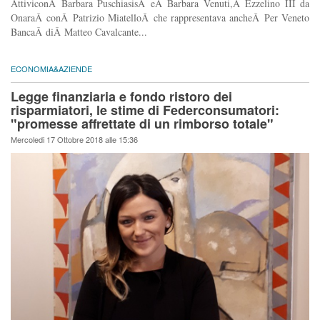
AttiviconÂ Barbara PuschiasisÂ eÂ Barbara Venuti,Â Ezzelino III da
OnaraÂ conÂ Patrizio MiatelloÂ che rappresentava ancheÂ Per Veneto
BancaÂ diÂ Matteo Cavalcante...
ECONOMIA&AZIENDE
Legge finanziaria e fondo ristoro dei
risparmiatori, le stime di Federconsumatori:
"promesse affrettate di un rimborso totale"
Mercoledi 17 Ottobre 2018 alle 15:36