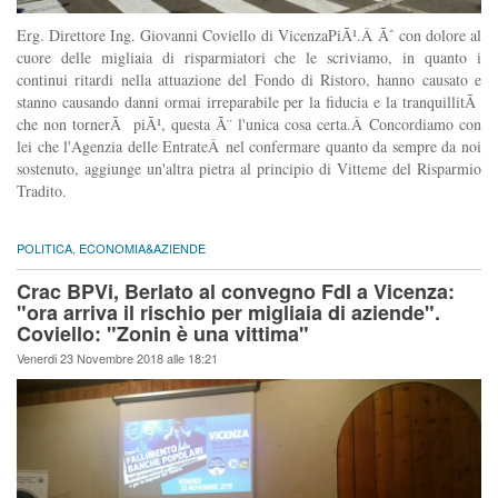
Erg. Direttore Ing. Giovanni Coviello di VicenzaPiÃ¹.Â Ãˆ con dolore al
cuore delle migliaia di risparmiatori che le scriviamo, in quanto i
continui ritardi nella attuazione del Fondo di Ristoro, hanno causato e
stanno causando danni ormai irreparabile per la fiducia e la tranquillitÃ
che non tornerÃ piÃ¹, questa Ã¨ l'unica cosa certa.Â Concordiamo con
lei che l'Agenzia delle EntrateÂ nel confermare quanto da sempre da noi
sostenuto, aggiunge un'altra pietra al principio di Vitteme del Risparmio
Tradito.
POLITICA
,
ECONOMIA&AZIENDE
Crac BPVi, Berlato al convegno FdI a Vicenza:
"ora arriva il rischio per migliaia di aziende".
Coviello: "Zonin è una vittima"
Venerdi 23 Novembre 2018 alle 18:21