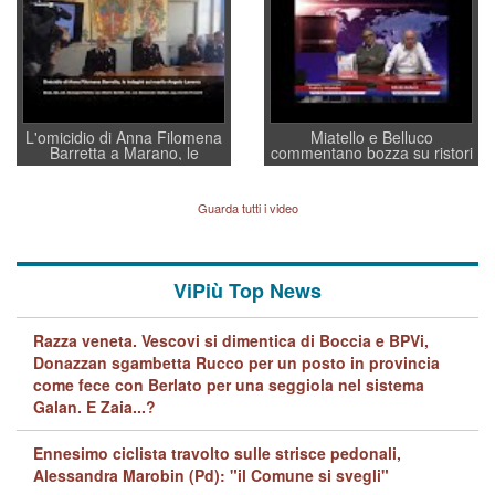
regia al Mef
L'omicidio di Anna Filomena
Miatello e Belluco
Barretta a Marano, le
commentano bozza su ristori
indagini dei carabinieri di
BPVi e Veneto Banca
Vicenza sul marito Angelo
Lavarra: più avvincenti di
Guarda tutti i video
quelle di... Barbara D'Urso
ViPiù Top News
Razza veneta. Vescovi si dimentica di Boccia e BPVi,
Donazzan sgambetta Rucco per un posto in provincia
come fece con Berlato per una seggiola nel sistema
Galan. E Zaia...?
Ennesimo ciclista travolto sulle strisce pedonali,
Alessandra Marobin (Pd): "il Comune si svegli"