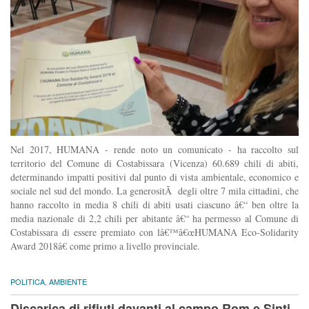
Nel 2017, HUMANA - rende noto un comunicato - ha raccolto sul
territorio del Comune di Costabissara (Vicenza) 60.689 chili di abiti,
determinando impatti positivi dal punto di vista ambientale, economico e
sociale nel sud del mondo. La generositÃ degli oltre 7 mila cittadini, che
hanno raccolto in media 8 chili di abiti usati ciascuno â€“ ben oltre la
media nazionale di 2,2 chili per abitante â€“ ha permesso al Comune di
Costabissara di essere premiato con lâ€™â€œHUMANA Eco-Solidarity
Award 2018â€ come primo a livello provinciale.
POLITICA
,
AMBIENTE
Discarica di rifiuti davanti al campo Rom e Sinti