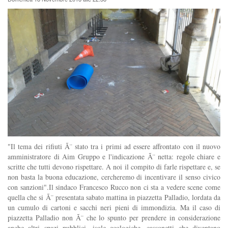
"Il tema dei rifiuti Ã¨ stato tra i primi ad essere affrontato con il nuovo
amministratore di Aim Gruppo e l'indicazione Ã¨ netta: regole chiare e
scritte che tutti devono rispettare. A noi il compito di farle rispettare e, se
non basta la buona educazione, cercheremo di incentivare il senso civico
con sanzioni".Il sindaco Francesco Rucco non ci sta a vedere scene come
quella che si Ã¨ presentata sabato mattina in piazzetta Palladio, lordata da
un cumulo di cartoni e sacchi neri pieni di immondizia. Ma il caso di
piazzetta Palladio non Ã¨ che lo spunto per prendere in considerazione
anche altri spazi pubblici, isole ecologiche, cassonetti che diventano