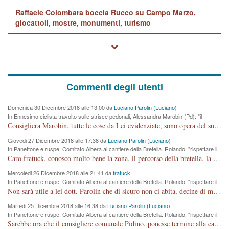
Raffaele Colombara boccia Rucco su Campo Marzo,
giocattoli, mostre, monumenti, turismo
Commenti degli utenti
Domenica 30 Dicembre 2018 alle 13:00 da
Luciano Parolin (Luciano)
In Ennesimo ciclista travolto sulle strisce pedonali, Alessandra Marobin (Pd): "il
Comune si svegli"
Consigliera Marobin, tutte le cose da Lei evidenziate, sono opera del suo ex Assessore e compagno di Partito Antonio Marco Dalla Pozza Assessore alla "progettazione" di piste ciclabili e altre porcherie. A lui manderei il conto da saldare per incidenti e danni alle persone. E' ora che "finiamola." Avete perso rassegnatevi. qui IL SINDACO RUCCO NON C'ENTRA PER NIENTE. CAPITO!!!!!!!! Amen.
Giovedi 27 Dicembre 2018 alle 17:38 da
Luciano Parolin (Luciano)
In Panettone e ruspe, Comitato Albera al cantiere della Bretella. Rolando: "rispettare il
cronoprogramma"
Caro fratuck, conosco molto bene la zona, il percorso della bretella, la situazione dei cittadini, abito in Viale Trento. A partire dal 2003 ho partecipato al Comitato di Maddalene pro bretella, e a riunioni propositive per apportare modifiche al progetto. Numerose mie foto del territorio sono arrivate a Roma, altri miei interventi (non graditi dalla Sx) sono stati pubblicati dal GdV, assieme ad altri come Ciro Asproso, ora favorevole alla bretella. Ho partecipato alla raccolta firme per la chiusura della strada x 5 giorni eseguita dal Sindaco Hullwech per sforamento 180 Micro/g. Pertanto come impegno per la tematica sono apposto con la coscienza. Ora il Progetto è partito, fine! Voglio dire che la nuova Giunta "comunale" non c'entra più. L'opera sarà "malauguratamente" eseguita, ma non con il mio placet. Il Consigliere Comunale dovrebbe capire che la campagna elettorale è finita, con buona pace di tutti. Quello che invece dovrebbe interessare è la proprietà della strada, dall'uscita autostradale Ovest, sino alla Rotatoria dell'Albara, vi sono tre possessori: Autostrade SpA; La Provincia, il Comune. Come la mettiamo per il futuro ? I costi, da 50 sono saliti a 100 milioni di € come dire 20 milioni a KM (!) da non credere. Comunque si farà. Ma nessuno canti Vittoria, anzi meglio non farne un ulteriore fatto "partitico" per questioni elettorali o di seggio. Se mi manda la sua mail, sono disponibile ad inviare i documenti e le foto sopra descritte. Con ossequi, Luciano Parolin
Mercoledi 26 Dicembre 2018 alle 21:41 da
fratuck
In Panettone e ruspe, Comitato Albera al cantiere della Bretella. Rolando: "rispettare il
cronoprogramma"
Non sarà utile a lei dott. Parolin che di sicuro non ci abita, decine di migliaia di TIR, automobili e padroncini che passano quotidianamente per una strada appena rotabile, non è più possibile stendere i panni, attraversare la strada senza rischiare la morte, le case stanno crepando, i tempi sono cambiati e la bretella non passerà assolutamente per maddalene (ma cosa sta a dire?!), dia invece responsabilità a chi ha costruito tagliando la strada che doveva invece terminare a isola vicentina e non al moracchino lasciando Motta di Costabissara ancora in panne di traffico. I tempi sono cambiati dottore e se l'anagrafe della vita stagna nell'essere umano impressioni conservatrici, la società non le considera perchè va avanti, si industrializza e ha bisogno di infrastrutture e di sviluppo. Ultima considerazione, se è geloso di Rolando perchè vede in lui solo campagne politiche mentre si difendono i SOLI diritti dei cittadini, la preghiamo faccia considerazioni più appropriate. Saluti e complimenti per i suoi scritti.
Martedi 25 Dicembre 2018 alle 16:38 da
Luciano Parolin (Luciano)
In Panettone e ruspe, Comitato Albera al cantiere della Bretella. Rolando: "rispettare il
cronoprogramma"
Sarebbe ora che il consigliere comunale Pidino, ponesse termine alla campagna elettorale nel territorio del suo seggio Villaggio del Sole. La tiraca è iniziata, distruggerà 6 km di prateria ovest della città, ricca di fonti e sorgenti d'acqua. I cittadini di Maddalene non avranno più Pace la notte. Molta colpa per la costruzione di questa Strada è proprio del signor Rolando,dei suoi gazebo mobili e che vuol far passare questa opera VANDALICA come progetto "utile" a chi ? Non è cosa seria sig. Rolando!