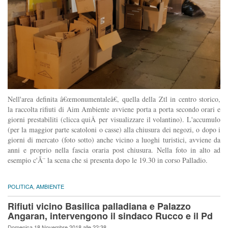
Nell'area definita â€œmonumentaleâ€, quella della Ztl in centro storico,
la raccolta rifiuti di Aim Ambiente avviene porta a porta secondo orari e
giorni prestabiliti (clicca quiÂ per visualizzare il volantino). L'accumulo
(per la maggior parte scatoloni o casse) alla chiusura dei negozi, o dopo i
giorni di mercato (foto sotto) anche vicino a luoghi turistici, avviene da
anni e proprio nella fascia oraria post chiusura. Nella foto in alto ad
esempio c'Ã¨ la scena che si presenta dopo le 19.30 in corso Palladio.
POLITICA
,
AMBIENTE
Rifiuti vicino Basilica palladiana e Palazzo
Angaran, intervengono il sindaco Rucco e il Pd
Domenica 18 Novembre 2018 alle 22:38