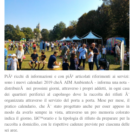
PiÃ¹ ricchi di informazioni e con piÃ¹ articolati riferimenti ai servizi:
sono i nuovi calendari 2019 cheÂ AIM AmbienteÂ - informa una nota -
distribuirÃ nei prossimi giorni, attraverso i propri addetti, in ogni casa
dei quartieri periferici al capoluogo dove la raccolta dei rifiuti Ã¨
organizzata attraverso il servizio del porta a porta. Mese per mese, il
pratico calendario, che Ã¨ stato progettato anche per esser appeso in
modo da averlo sempre in vista, attraverso un pro memoria colorato
indica il giorno, lâ€™orario e la tipologia di rifiuto da preparare per la
raccolta a domicilio, con le rispettive cadenze previste per ciascuna delle
sei aree.