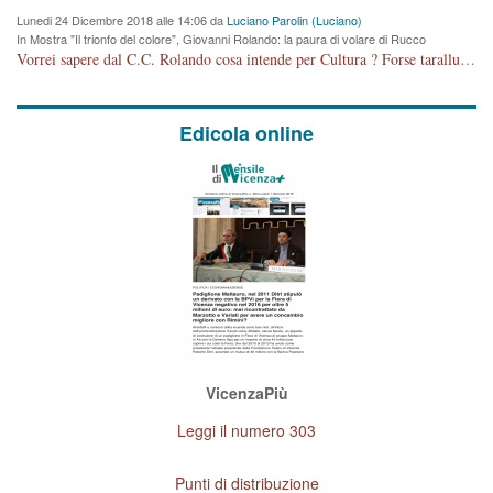
Lunedi 24 Dicembre 2018 alle 14:06 da
Luciano Parolin (Luciano)
In Mostra "Il trionfo del colore", Giovanni Rolando: la paura di volare di Rucco
Vorrei sapere dal C.C. Rolando cosa intende per Cultura ? Forse tarallucci, vino e sagre, o spaghetti tricolori del PD ? Il continuo (s)parlare della mostra a Palazzo Chiericati caro consigliere DANNEGGIA FORTEMENTE l'immagine della città TUTTA e fa deviare i consensi che in RUSSIA (badi bene ex U.R.S.S.) sono ECCELLENTI. A livello artistico l'evento è di alta Valenza culturale, COMPITO di Tutta la Cittadinanza fare il possibile per propagandare l'iniziativa senza farne UN CASO PARTITICO come fa Lei da sempre. Meno Gazebo + Partecipazione! E così sia. Amen.
Edicola online
VicenzaPiù
Leggi il numero 303
Punti di distribuzione