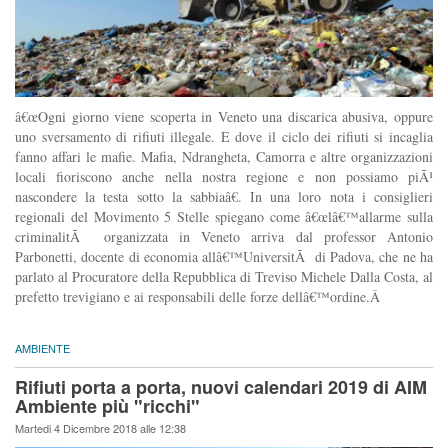
â€œOgni giorno viene scoperta in Veneto una discarica abusiva, oppure
uno sversamento di rifiuti illegale. E dove il ciclo dei rifiuti si incaglia
fanno affari le mafie. Mafia, Ndrangheta, Camorra e altre organizzazioni
locali fioriscono anche nella nostra regione e non possiamo piÃ¹
nascondere la testa sotto la sabbiaâ€. In una loro nota i consiglieri
regionali del Movimento 5 Stelle spiegano come â€œlâ€™allarme sulla
criminalitÃ organizzata in Veneto arriva dal professor Antonio
Parbonetti, docente di economia allâ€™UniversitÃ di Padova, che ne ha
parlato al Procuratore della Repubblica di Treviso Michele Dalla Costa, al
prefetto trevigiano e ai responsabili delle forze dellâ€™ordine.Â
AMBIENTE
Rifiuti porta a porta, nuovi calendari 2019 di AIM
Ambiente più "ricchi"
Martedi 4 Dicembre 2018 alle 12:38