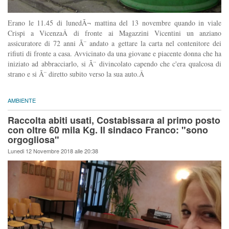
Erano le 11.45 di lunedÃ¬ mattina del 13 novembre quando in viale
Crispi a VicenzaÂ di fronte ai Magazzini Vicentini un anziano
assicuratore di 72 anni Ã¨ andato a gettare la carta nel contenitore dei
rifiuti di fronte a casa. Avvicinato da una giovane e piacente donna che ha
iniziato ad abbracciarlo, si Ã¨ divincolato capendo che c'era qualcosa di
strano e si Ã¨ diretto subito verso la sua auto.Â
AMBIENTE
Raccolta abiti usati, Costabissara al primo posto
con oltre 60 mila Kg. Il sindaco Franco: "sono
orgogliosa"
Lunedi 12 Novembre 2018 alle 20:38