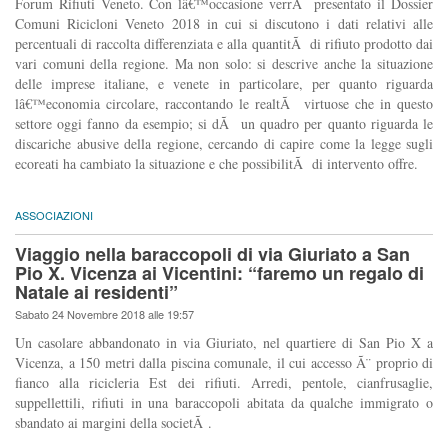
Forum Rifiuti Veneto. Con lâ€™occasione verrÃ presentato il Dossier
Comuni Ricicloni Veneto 2018 in cui si discutono i dati relativi alle
percentuali di raccolta differenziata e alla quantitÃ di rifiuto prodotto dai
vari comuni della regione. Ma non solo: si descrive anche la situazione
delle imprese italiane, e venete in particolare, per quanto riguarda
lâ€™economia circolare, raccontando le realtÃ virtuose che in questo
settore oggi fanno da esempio; si dÃ un quadro per quanto riguarda le
discariche abusive della regione, cercando di capire come la legge sugli
ecoreati ha cambiato la situazione e che possibilitÃ di intervento offre.
ASSOCIAZIONI
Viaggio nella baraccopoli di via Giuriato a San
Pio X. Vicenza ai Vicentini: “faremo un regalo di
Natale ai residenti”
Sabato 24 Novembre 2018 alle 19:57
Un casolare abbandonato in via Giuriato, nel quartiere di San Pio X a
Vicenza, a 150 metri dalla piscina comunale, il cui accesso Ã¨ proprio di
fianco alla ricicleria Est dei rifiuti. Arredi, pentole, cianfrusaglie,
suppellettili, rifiuti in una baraccopoli abitata da qualche immigrato o
sbandato ai margini della societÃ .