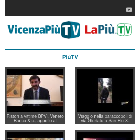
PiùTV
Ristori a vittime BPVi, Veneto
Viaggio nella baraccopoli di
Banca & c., appello al
via Giuriato a San Pio X.
sottosegretario Alessio
Vicenza ai Vicentini: “faremo
Villarosa: per mettere ordine
un regalo di Natale ai
convochi con Di Maio CNCU
residenti”
a supporto della cabina di