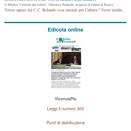
In Mostra "Il trionfo del colore", Giovanni Rolando: la paura di volare di Rucco
Vorrei sapere dal C.C. Rolando cosa intende per Cultura ? Forse tarallucci, vino e sagre, o spaghetti tricolori del PD ? Il continuo (s)parlare della mostra a Palazzo Chiericati caro consigliere DANNEGGIA FORTEMENTE l'immagine della città TUTTA e fa deviare i consensi che in RUSSIA (badi bene ex U.R.S.S.) sono ECCELLENTI. A livello artistico l'evento è di alta Valenza culturale, COMPITO di Tutta la Cittadinanza fare il possibile per propagandare l'iniziativa senza farne UN CASO PARTITICO come fa Lei da sempre. Meno Gazebo + Partecipazione! E così sia. Amen.
Edicola online
VicenzaPiù
Leggi il numero 303
Punti di distribuzione