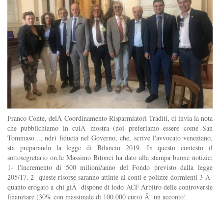
Franco Conte, delÂ Coordinamento Risparmiatori Traditi, ci invia la nota
che pubblichiamo in cuiÂ mostra (noi preferiamo essere come San
Tommaso..., ndr) fiducia nel Governo, che, scrive l'avvocato veneziano,
sta preparando la legge di Bilancio 2019. In questo contesto il
sottosegretario on.le Massimo Bitonci ha dato alla stampa buone notizie:
1- l'incremento di 500 milioni/anno del Fondo previsto dalla legge
205/17. 2- queste risorse saranno attinte ai conti e polizze dormienti 3-Â
quanto erogato a chi giÃ dispone di lodo ACF Arbitro delle controversie
finanziare (30% con massimale di 100.000 euro) Ã¨ un acconto!