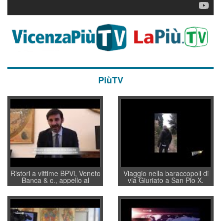
PiùTV
Ristori a vittime BPVi, Veneto
Viaggio nella baraccopoli di
Banca & c., appello al
via Giuriato a San Pio X.
sottosegretario Alessio
Vicenza ai Vicentini: “faremo
Villarosa: per mettere ordine
un regalo di Natale ai
convochi con Di Maio CNCU
residenti”
a supporto della cabina di
regia al Mef