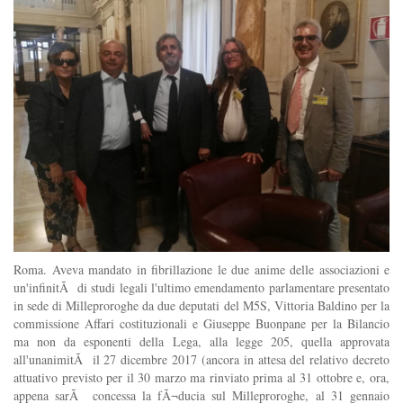
Roma. Aveva mandato in fibrillazione le due anime delle associazioni e
un'infinitÃ di studi legali l'ultimo emendamento parlamentare presentato
in sede di Milleproroghe da due deputati del M5S, Vittoria Baldino per la
commissione Affari costituzionali e Giuseppe Buonpane per la Bilancio
ma non da esponenti della Lega, alla legge 205, quella approvata
all'unanimitÃ il 27 dicembre 2017 (ancora in attesa del relativo decreto
attuativo previsto per il 30 marzo ma rinviato prima al 31 ottobre e, ora,
appena sarÃ concessa la fÃ¬ducia sul Milleproroghe, al 31 gennaio