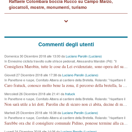
Raffaele Colombara boccia Rucco su Campo Marzo,
giocattoli, mostre, monumenti, turismo
Commenti degli utenti
Domenica 30 Dicembre 2018 alle 13:00 da
Luciano Parolin (Luciano)
In Ennesimo ciclista travolto sulle strisce pedonali, Alessandra Marobin (Pd): "il
Comune si svegli"
Consigliera Marobin, tutte le cose da Lei evidenziate, sono opera del suo ex Assessore e compagno di Partito Antonio Marco Dalla Pozza Assessore alla "progettazione" di piste ciclabili e altre porcherie. A lui manderei il conto da saldare per incidenti e danni alle persone. E' ora che "finiamola." Avete perso rassegnatevi. qui IL SINDACO RUCCO NON C'ENTRA PER NIENTE. CAPITO!!!!!!!! Amen.
Giovedi 27 Dicembre 2018 alle 17:38 da
Luciano Parolin (Luciano)
In Panettone e ruspe, Comitato Albera al cantiere della Bretella. Rolando: "rispettare il
cronoprogramma"
Caro fratuck, conosco molto bene la zona, il percorso della bretella, la situazione dei cittadini, abito in Viale Trento. A partire dal 2003 ho partecipato al Comitato di Maddalene pro bretella, e a riunioni propositive per apportare modifiche al progetto. Numerose mie foto del territorio sono arrivate a Roma, altri miei interventi (non graditi dalla Sx) sono stati pubblicati dal GdV, assieme ad altri come Ciro Asproso, ora favorevole alla bretella. Ho partecipato alla raccolta firme per la chiusura della strada x 5 giorni eseguita dal Sindaco Hullwech per sforamento 180 Micro/g. Pertanto come impegno per la tematica sono apposto con la coscienza. Ora il Progetto è partito, fine! Voglio dire che la nuova Giunta "comunale" non c'entra più. L'opera sarà "malauguratamente" eseguita, ma non con il mio placet. Il Consigliere Comunale dovrebbe capire che la campagna elettorale è finita, con buona pace di tutti. Quello che invece dovrebbe interessare è la proprietà della strada, dall'uscita autostradale Ovest, sino alla Rotatoria dell'Albara, vi sono tre possessori: Autostrade SpA; La Provincia, il Comune. Come la mettiamo per il futuro ? I costi, da 50 sono saliti a 100 milioni di € come dire 20 milioni a KM (!) da non credere. Comunque si farà. Ma nessuno canti Vittoria, anzi meglio non farne un ulteriore fatto "partitico" per questioni elettorali o di seggio. Se mi manda la sua mail, sono disponibile ad inviare i documenti e le foto sopra descritte. Con ossequi, Luciano Parolin
Mercoledi 26 Dicembre 2018 alle 21:41 da
fratuck
In Panettone e ruspe, Comitato Albera al cantiere della Bretella. Rolando: "rispettare il
cronoprogramma"
Non sarà utile a lei dott. Parolin che di sicuro non ci abita, decine di migliaia di TIR, automobili e padroncini che passano quotidianamente per una strada appena rotabile, non è più possibile stendere i panni, attraversare la strada senza rischiare la morte, le case stanno crepando, i tempi sono cambiati e la bretella non passerà assolutamente per maddalene (ma cosa sta a dire?!), dia invece responsabilità a chi ha costruito tagliando la strada che doveva invece terminare a isola vicentina e non al moracchino lasciando Motta di Costabissara ancora in panne di traffico. I tempi sono cambiati dottore e se l'anagrafe della vita stagna nell'essere umano impressioni conservatrici, la società non le considera perchè va avanti, si industrializza e ha bisogno di infrastrutture e di sviluppo. Ultima considerazione, se è geloso di Rolando perchè vede in lui solo campagne politiche mentre si difendono i SOLI diritti dei cittadini, la preghiamo faccia considerazioni più appropriate. Saluti e complimenti per i suoi scritti.
Martedi 25 Dicembre 2018 alle 16:38 da
Luciano Parolin (Luciano)
In Panettone e ruspe, Comitato Albera al cantiere della Bretella. Rolando: "rispettare il
cronoprogramma"
Sarebbe ora che il consigliere comunale Pidino, ponesse termine alla campagna elettorale nel territorio del suo seggio Villaggio del Sole. La tiraca è iniziata, distruggerà 6 km di prateria ovest della città, ricca di fonti e sorgenti d'acqua. I cittadini di Maddalene non avranno più Pace la notte. Molta colpa per la costruzione di questa Strada è proprio del signor Rolando,dei suoi gazebo mobili e che vuol far passare questa opera VANDALICA come progetto "utile" a chi ? Non è cosa seria sig. Rolando!
Lunedi 24 Dicembre 2018 alle 14:06 da
Luciano Parolin (Luciano)