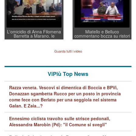
L'omicidio di Anna Filomena
Miatello e Belluco
Barretta a Marano, le
commentano bozza su ristori
indagini dei carabinieri di
BPVi e Veneto Banca
Vicenza sul marito Angelo
Lavarra: più avvincenti di
Guarda tutti i video
quelle di... Barbara D'Urso
ViPiù Top News
Razza veneta. Vescovi si dimentica di Boccia e BPVi,
Donazzan sgambetta Rucco per un posto in provincia
come fece con Berlato per una seggiola nel sistema
Galan. E Zaia...?
Ennesimo ciclista travolto sulle strisce pedonali,
Alessandra Marobin (Pd): "il Comune si svegli"