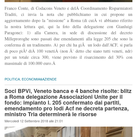
Franco Conte, di Codacons Veneto e delÂ Coordinamento Risparmiatori
Traditi, ci invia la nota che pubblichiamo in cui propone un
aggiornamento dopo la "missione" a Roma (di cuiÂ vi abbiamo riferito
la nostra lettura qui, qui la foto della delegazione con Gianluigi
Paragone): 1) alla Camera, in sede di discussione del decreto
Milleproroghe sono passati due emendamenti alla legge 205 che sono la
conferma di un tradimento. A) per chi ha giÃ un lodo dall'ACF, si parla
di poco piÃ¹ diÂ 100 venetiÂ (non Ã¨ detto che siano tutti veneti, ndr)
per un totale circa 300, viene previsto il risarcimento del 30% con
massimale di 100.000 euro.Â
POLITICA
,
ECONOMIA&AZIENDE
Soci BPVi, Veneto banca e 4 banche risolte: blitz
a Roma delegazione Associazioni Unite per il
fondo: impianto l. 205 confermato dai partiti,
emendamento pro lodi Acf ne decreta partenza,
ministro Tria determinerà le risorse
Mercoledi 12 Settembre 2018 alle 21:01