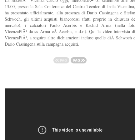
La SocietÃ Vicenza Calcio oggi, mercoledÃ¬ 01 settembre alle ore
13.00, presso la Sala Conferenze del Centro Tecnico di Isola Vicentina,
ha presentato ufficialmente, alla presenza di Dario Cassingena e Stefan
Schwoch, gli ultimi acquisti biancorossi (fatti proprio in chiusura de
mercato), i calciatori Paolo Acerbis e Rachid Arma (nella foto
VicenzaPiÃ¹ da sx Arma eÂ Acerbis, n.d.r.). Qui la video intervista di
VicenzaPiÃ¹, a seguire altre dichiarazioni incluse quelle diÂ Schwoch e
Dario Cassingena sulla campagna acquisti.