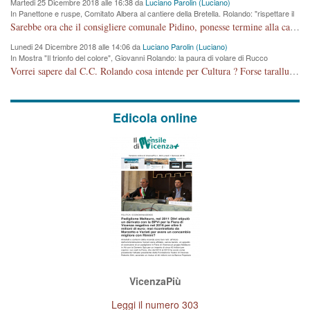
Martedi 25 Dicembre 2018 alle 16:38 da
Luciano Parolin (Luciano)
In Panettone e ruspe, Comitato Albera al cantiere della Bretella. Rolando: "rispettare il
cronoprogramma"
Sarebbe ora che il consigliere comunale Pidino, ponesse termine alla campagna elettorale nel territorio del suo seggio Villaggio del Sole. La tiraca è iniziata, distruggerà 6 km di prateria ovest della città, ricca di fonti e sorgenti d'acqua. I cittadini di Maddalene non avranno più Pace la notte. Molta colpa per la costruzione di questa Strada è proprio del signor Rolando,dei suoi gazebo mobili e che vuol far passare questa opera VANDALICA come progetto "utile" a chi ? Non è cosa seria sig. Rolando!
Lunedi 24 Dicembre 2018 alle 14:06 da
Luciano Parolin (Luciano)
In Mostra "Il trionfo del colore", Giovanni Rolando: la paura di volare di Rucco
Vorrei sapere dal C.C. Rolando cosa intende per Cultura ? Forse tarallucci, vino e sagre, o spaghetti tricolori del PD ? Il continuo (s)parlare della mostra a Palazzo Chiericati caro consigliere DANNEGGIA FORTEMENTE l'immagine della città TUTTA e fa deviare i consensi che in RUSSIA (badi bene ex U.R.S.S.) sono ECCELLENTI. A livello artistico l'evento è di alta Valenza culturale, COMPITO di Tutta la Cittadinanza fare il possibile per propagandare l'iniziativa senza farne UN CASO PARTITICO come fa Lei da sempre. Meno Gazebo + Partecipazione! E così sia. Amen.
Edicola online
VicenzaPiù
Leggi il numero 303