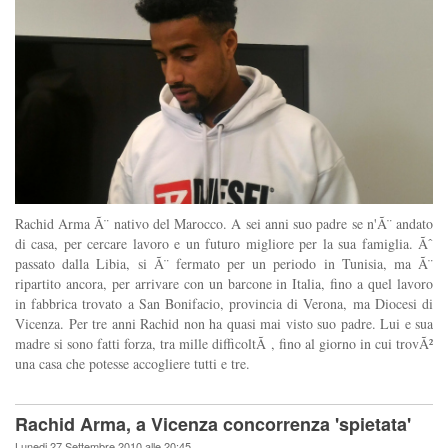
Rachid Arma Ã¨ nativo del Marocco. A sei anni suo padre se n'Ã¨ andato
di casa, per cercare lavoro e un futuro migliore per la sua famiglia. Ãˆ
passato dalla Libia, si Ã¨ fermato per un periodo in Tunisia, ma Ã¨
ripartito ancora, per arrivare con un barcone in Italia, fino a quel lavoro
in fabbrica trovato a San Bonifacio, provincia di Verona, ma Diocesi di
Vicenza. Per tre anni Rachid non ha quasi mai visto suo padre. Lui e sua
madre si sono fatti forza, tra mille difficoltÃ , fino al giorno in cui trovÃ²
una casa che potesse accogliere tutti e tre.
Rachid Arma, a Vicenza concorrenza 'spietata'
Lunedi 27 Settembre 2010 alle 20:45