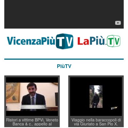
PiùTV
Ristori a vittime BPVi, Veneto
Viaggio nella baraccopoli di
Banca & c., appello al
via Giuriato a San Pio X.
sottosegretario Alessio
Vicenza ai Vicentini: “faremo