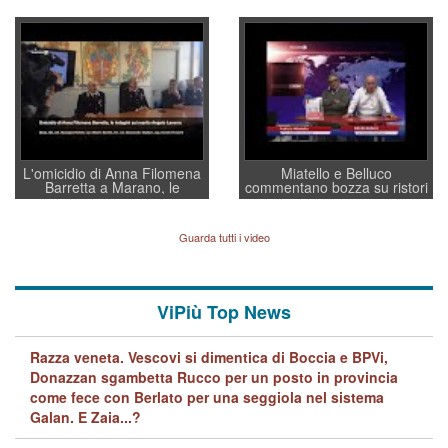
Villarosa: per mettere ordine
un regalo di Natale ai
convochi con Di Maio CNCU
residenti”
a supporto della cabina di
regia al Mef
L'omicidio di Anna Filomena
Miatello e Belluco
Barretta a Marano, le
commentano bozza su ristori
indagini dei carabinieri di
BPVi e Veneto Banca
Vicenza sul marito Angelo
Lavarra: più avvincenti di
Guarda tutti i video
quelle di... Barbara D'Urso
ViPiù Top News
Razza veneta. Vescovi si dimentica di Boccia e BPVi,
Donazzan sgambetta Rucco per un posto in provincia
come fece con Berlato per una seggiola nel sistema
Galan. E Zaia...?