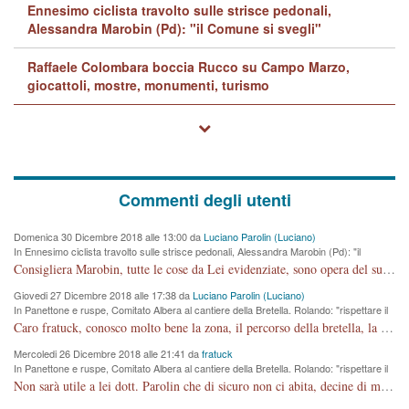
Ennesimo ciclista travolto sulle strisce pedonali,
Alessandra Marobin (Pd): "il Comune si svegli"
Raffaele Colombara boccia Rucco su Campo Marzo,
giocattoli, mostre, monumenti, turismo
Commenti degli utenti
Domenica 30 Dicembre 2018 alle 13:00 da
Luciano Parolin (Luciano)
In Ennesimo ciclista travolto sulle strisce pedonali, Alessandra Marobin (Pd): "il
Comune si svegli"
Consigliera Marobin, tutte le cose da Lei evidenziate, sono opera del suo ex Assessore e compagno di Partito Antonio Marco Dalla Pozza Assessore alla "progettazione" di piste ciclabili e altre porcherie. A lui manderei il conto da saldare per incidenti e danni alle persone. E' ora che "finiamola." Avete perso rassegnatevi. qui IL SINDACO RUCCO NON C'ENTRA PER NIENTE. CAPITO!!!!!!!! Amen.
Giovedi 27 Dicembre 2018 alle 17:38 da
Luciano Parolin (Luciano)
In Panettone e ruspe, Comitato Albera al cantiere della Bretella. Rolando: "rispettare il
cronoprogramma"
Caro fratuck, conosco molto bene la zona, il percorso della bretella, la situazione dei cittadini, abito in Viale Trento. A partire dal 2003 ho partecipato al Comitato di Maddalene pro bretella, e a riunioni propositive per apportare modifiche al progetto. Numerose mie foto del territorio sono arrivate a Roma, altri miei interventi (non graditi dalla Sx) sono stati pubblicati dal GdV, assieme ad altri come Ciro Asproso, ora favorevole alla bretella. Ho partecipato alla raccolta firme per la chiusura della strada x 5 giorni eseguita dal Sindaco Hullwech per sforamento 180 Micro/g. Pertanto come impegno per la tematica sono apposto con la coscienza. Ora il Progetto è partito, fine! Voglio dire che la nuova Giunta "comunale" non c'entra più. L'opera sarà "malauguratamente" eseguita, ma non con il mio placet. Il Consigliere Comunale dovrebbe capire che la campagna elettorale è finita, con buona pace di tutti. Quello che invece dovrebbe interessare è la proprietà della strada, dall'uscita autostradale Ovest, sino alla Rotatoria dell'Albara, vi sono tre possessori: Autostrade SpA; La Provincia, il Comune. Come la mettiamo per il futuro ? I costi, da 50 sono saliti a 100 milioni di € come dire 20 milioni a KM (!) da non credere. Comunque si farà. Ma nessuno canti Vittoria, anzi meglio non farne un ulteriore fatto "partitico" per questioni elettorali o di seggio. Se mi manda la sua mail, sono disponibile ad inviare i documenti e le foto sopra descritte. Con ossequi, Luciano Parolin
Mercoledi 26 Dicembre 2018 alle 21:41 da
fratuck
In Panettone e ruspe, Comitato Albera al cantiere della Bretella. Rolando: "rispettare il
cronoprogramma"
Non sarà utile a lei dott. Parolin che di sicuro non ci abita, decine di migliaia di TIR, automobili e padroncini che passano quotidianamente per una strada appena rotabile, non è più possibile stendere i panni, attraversare la strada senza rischiare la morte, le case stanno crepando, i tempi sono cambiati e la bretella non passerà assolutamente per maddalene (ma cosa sta a dire?!), dia invece responsabilità a chi ha costruito tagliando la strada che doveva invece terminare a isola vicentina e non al moracchino lasciando Motta di Costabissara ancora in panne di traffico. I tempi sono cambiati dottore e se l'anagrafe della vita stagna nell'essere umano impressioni conservatrici, la società non le considera perchè va avanti, si industrializza e ha bisogno di infrastrutture e di sviluppo. Ultima considerazione, se è geloso di Rolando perchè vede in lui solo campagne politiche mentre si difendono i SOLI diritti dei cittadini, la preghiamo faccia considerazioni più appropriate. Saluti e complimenti per i suoi scritti.