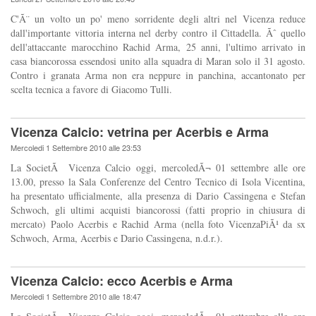
C'Ã¨ un volto un po' meno sorridente degli altri nel Vicenza reduce
dall'importante vittoria interna nel derby contro il Cittadella. Ãˆ quello
dell'attaccante marocchino Rachid Arma, 25 anni, l'ultimo arrivato in
casa biancorossa essendosi unito alla squadra di Maran solo il 31 agosto.
Contro i granata Arma non era neppure in panchina, accantonato per
scelta tecnica a favore di Giacomo Tulli.
Vicenza Calcio: vetrina per Acerbis e Arma
Mercoledi 1 Settembre 2010 alle 23:53
La SocietÃ Vicenza Calcio oggi, mercoledÃ¬ 01 settembre alle ore
13.00, presso la Sala Conferenze del Centro Tecnico di Isola Vicentina,
ha presentato ufficialmente, alla presenza di Dario Cassingena e Stefan
Schwoch, gli ultimi acquisti biancorossi (fatti proprio in chiusura di
mercato) Paolo Acerbis e Rachid Arma (nella foto VicenzaPiÃ¹ da sx
Schwoch, Arma, Acerbis e Dario Cassingena, n.d.r.).
Vicenza Calcio: ecco Acerbis e Arma
Mercoledi 1 Settembre 2010 alle 18:47