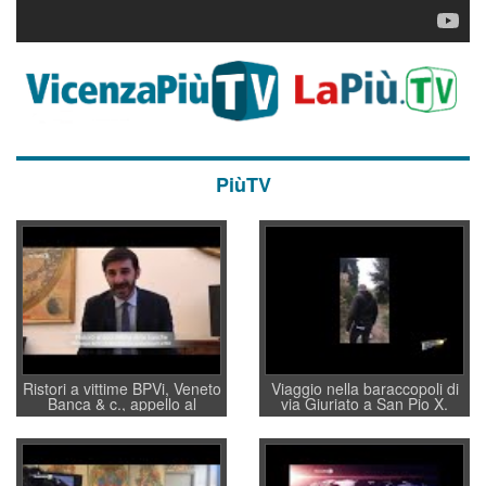
PiùTV
Ristori a vittime BPVi, Veneto
Viaggio nella baraccopoli di
Banca & c., appello al
via Giuriato a San Pio X.
sottosegretario Alessio
Vicenza ai Vicentini: “faremo
Villarosa: per mettere ordine
un regalo di Natale ai
convochi con Di Maio CNCU
residenti”
a supporto della cabina di
regia al Mef