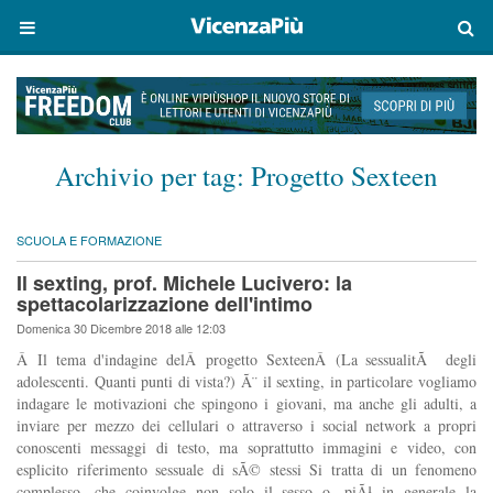
Archivio per tag:
Progetto Sexteen
SCUOLA E FORMAZIONE
Il sexting, prof. Michele Lucivero: la
spettacolarizzazione dell'intimo
Domenica 30 Dicembre 2018 alle 12:03
Â Il tema d'indagine delÂ progetto SexteenÂ (La sessualitÃ degli
adolescenti. Quanti punti di vista?) Ã¨ il sexting, in particolare vogliamo
indagare le motivazioni che spingono i giovani, ma anche gli adulti, a
inviare per mezzo dei cellulari o attraverso i social network a propri
conoscenti messaggi di testo, ma soprattutto immagini e video, con
esplicito riferimento sessuale di sÃ© stessi Si tratta di un fenomeno
complesso, che coinvolge non solo il sesso o, piÃ¹ in generale la