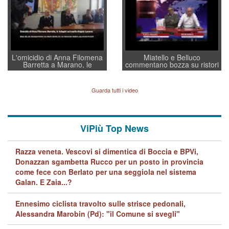
L'omicidio di Anna Filomena
Miatello e Belluco
Barretta a Marano, le
commentano bozza su ristori
indagini dei carabinieri di
BPVi e Veneto Banca
Vicenza sul marito Angelo
Lavarra: più avvincenti di
Guarda tutti i video
quelle di... Barbara D'Urso
ViPiù Top News
Razza veneta. Vescovi si dimentica di Boccia e BPVi,
Donazzan sgambetta Rucco per un posto in provincia
come fece con Berlato per una seggiola nel sistema
Galan. E Zaia...?
Ennesimo ciclista travolto sulle strisce pedonali,
Alessandra Marobin (Pd): "il Comune si svegli"