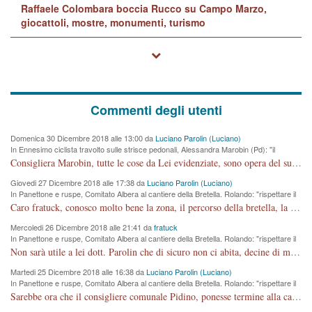
Raffaele Colombara boccia Rucco su Campo Marzo,
giocattoli, mostre, monumenti, turismo
Commenti degli utenti
Domenica 30 Dicembre 2018 alle 13:00 da
Luciano Parolin (Luciano)
In Ennesimo ciclista travolto sulle strisce pedonali, Alessandra Marobin (Pd): "il
Comune si svegli"
Consigliera Marobin, tutte le cose da Lei evidenziate, sono opera del suo ex Assessore e compagno di Partito Antonio Marco Dalla Pozza Assessore alla "progettazione" di piste ciclabili e altre porcherie. A lui manderei il conto da saldare per incidenti e danni alle persone. E' ora che "finiamola." Avete perso rassegnatevi. qui IL SINDACO RUCCO NON C'ENTRA PER NIENTE. CAPITO!!!!!!!! Amen.
Giovedi 27 Dicembre 2018 alle 17:38 da
Luciano Parolin (Luciano)
In Panettone e ruspe, Comitato Albera al cantiere della Bretella. Rolando: "rispettare il
cronoprogramma"
Caro fratuck, conosco molto bene la zona, il percorso della bretella, la situazione dei cittadini, abito in Viale Trento. A partire dal 2003 ho partecipato al Comitato di Maddalene pro bretella, e a riunioni propositive per apportare modifiche al progetto. Numerose mie foto del territorio sono arrivate a Roma, altri miei interventi (non graditi dalla Sx) sono stati pubblicati dal GdV, assieme ad altri come Ciro Asproso, ora favorevole alla bretella. Ho partecipato alla raccolta firme per la chiusura della strada x 5 giorni eseguita dal Sindaco Hullwech per sforamento 180 Micro/g. Pertanto come impegno per la tematica sono apposto con la coscienza. Ora il Progetto è partito, fine! Voglio dire che la nuova Giunta "comunale" non c'entra più. L'opera sarà "malauguratamente" eseguita, ma non con il mio placet. Il Consigliere Comunale dovrebbe capire che la campagna elettorale è finita, con buona pace di tutti. Quello che invece dovrebbe interessare è la proprietà della strada, dall'uscita autostradale Ovest, sino alla Rotatoria dell'Albara, vi sono tre possessori: Autostrade SpA; La Provincia, il Comune. Come la mettiamo per il futuro ? I costi, da 50 sono saliti a 100 milioni di € come dire 20 milioni a KM (!) da non credere. Comunque si farà. Ma nessuno canti Vittoria, anzi meglio non farne un ulteriore fatto "partitico" per questioni elettorali o di seggio. Se mi manda la sua mail, sono disponibile ad inviare i documenti e le foto sopra descritte. Con ossequi, Luciano Parolin
Mercoledi 26 Dicembre 2018 alle 21:41 da
fratuck
In Panettone e ruspe, Comitato Albera al cantiere della Bretella. Rolando: "rispettare il
cronoprogramma"
Non sarà utile a lei dott. Parolin che di sicuro non ci abita, decine di migliaia di TIR, automobili e padroncini che passano quotidianamente per una strada appena rotabile, non è più possibile stendere i panni, attraversare la strada senza rischiare la morte, le case stanno crepando, i tempi sono cambiati e la bretella non passerà assolutamente per maddalene (ma cosa sta a dire?!), dia invece responsabilità a chi ha costruito tagliando la strada che doveva invece terminare a isola vicentina e non al moracchino lasciando Motta di Costabissara ancora in panne di traffico. I tempi sono cambiati dottore e se l'anagrafe della vita stagna nell'essere umano impressioni conservatrici, la società non le considera perchè va avanti, si industrializza e ha bisogno di infrastrutture e di sviluppo. Ultima considerazione, se è geloso di Rolando perchè vede in lui solo campagne politiche mentre si difendono i SOLI diritti dei cittadini, la preghiamo faccia considerazioni più appropriate. Saluti e complimenti per i suoi scritti.
Martedi 25 Dicembre 2018 alle 16:38 da
Luciano Parolin (Luciano)
In Panettone e ruspe, Comitato Albera al cantiere della Bretella. Rolando: "rispettare il
cronoprogramma"
Sarebbe ora che il consigliere comunale Pidino, ponesse termine alla campagna elettorale nel territorio del suo seggio Villaggio del Sole. La tiraca è iniziata, distruggerà 6 km di prateria ovest della città, ricca di fonti e sorgenti d'acqua. I cittadini di Maddalene non avranno più Pace la notte. Molta colpa per la costruzione di questa Strada è proprio del signor Rolando,dei suoi gazebo mobili e che vuol far passare questa opera VANDALICA come progetto "utile" a chi ? Non è cosa seria sig. Rolando!