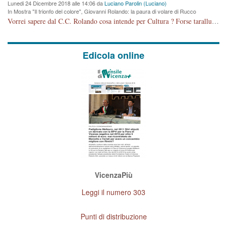
Lunedi 24 Dicembre 2018 alle 14:06 da
Luciano Parolin (Luciano)
In Mostra "Il trionfo del colore", Giovanni Rolando: la paura di volare di Rucco
Vorrei sapere dal C.C. Rolando cosa intende per Cultura ? Forse tarallucci, vino e sagre, o spaghetti tricolori del PD ? Il continuo (s)parlare della mostra a Palazzo Chiericati caro consigliere DANNEGGIA FORTEMENTE l'immagine della città TUTTA e fa deviare i consensi che in RUSSIA (badi bene ex U.R.S.S.) sono ECCELLENTI. A livello artistico l'evento è di alta Valenza culturale, COMPITO di Tutta la Cittadinanza fare il possibile per propagandare l'iniziativa senza farne UN CASO PARTITICO come fa Lei da sempre. Meno Gazebo + Partecipazione! E così sia. Amen.
Edicola online
VicenzaPiù
Leggi il numero 303
Punti di distribuzione