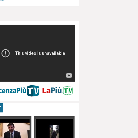
menti, turismo
V