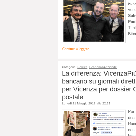
Fine
vene
Sal
Pao
Tit
Bito
Continua a leggere
Categorie:
Politica
,
Economia&Aziende
La differenza: VicenzaPiù
bancario su giornali dire
per Vicenza per dossier 
postale
Lunedi 21 Maggio 2018 alle 22:21
Per 
doss
Rucc
con
banc