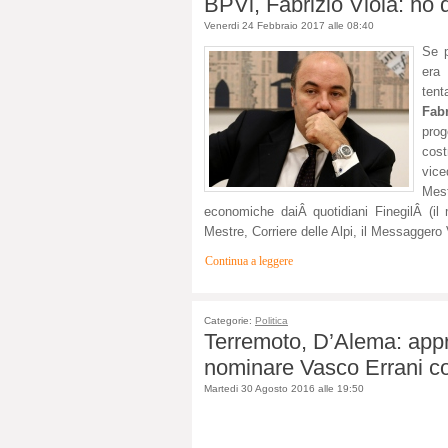
BPVi, Fabrizio Viola: ho d
Venerdi 24 Febbraio 2017 alle 08:40
Se p
era
tent
Fabr
prog
cost
vice
Mest
economiche daiÂ
quotidiani FinegilÂ
(
il
Mestre, Corriere delle Alpi, il Messaggero
Continua a leggere
Categorie:
Politica
Terremoto, D’Alema: appr
nominare Vasco Errani co
Martedi 30 Agosto 2016 alle 19:50