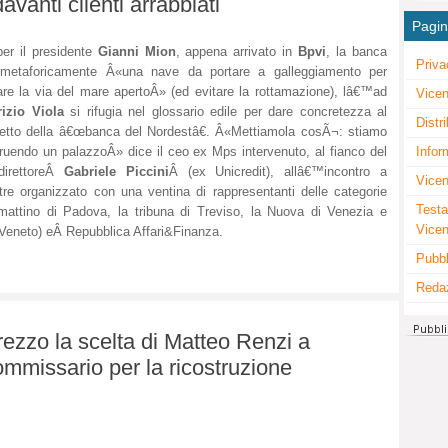
avanti clienti arrabbiati
Pagi
er il presidente
Gianni Mion
, appena arrivato in
Bpvi
, la banca
Priva
 metaforicamente Â«una nave da portare a galleggiamento per
are la via del mare apertoÂ» (ed evitare la rottamazione), lâ€™ad
Vicen
izio Viola
si rifugia nel glossario edile per dare concretezza al
Distr
etto della â€œbanca del Nordestâ€. Â«Mettiamola cosÃ¬: stiamo
Infor
ruendo un palazzoÂ» dice il ceo ex Mps intervenuto, al fianco del
direttoreÂ
Gabriele Piccini
Â
(ex Unicredit), allâ€™incontro a
Vicen
re organizzato con una ventina di rappresentanti delle categorie
Testa
 mattino di Padova, la tribuna di Treviso, la Nuova di Venezia e
Vice
 Veneto
) eÂ
Repubblica Affari&Finanza
.
Pubbl
Reda
ezzo la scelta di Matteo Renzi a
mmissario per la ricostruzione