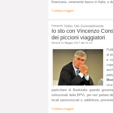
finanziaria, veramente basso in Italia, e d
Continua a leggere
Categorie:
Politica
,
Fatti
,
Economia&Aziende
Io sto con Vincenzo Conso
dei piccioni viaggiatori
Giovedi 11 Maggio 2017 alle 01:13
Pubb
al r
a vo
cope
anch
pala
Mon
vice
particolare di Bankitalia quando gover
istituzionali della BPVi, per non parlare del
locali sponsorizzati o, addirittura, proveni
Continua a leggere