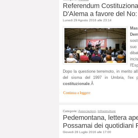
Referendum Costituziona
D'Alema a favore del No: 
Lunedi 29 Agosto 2016 alle 23:14
Mas
Dem
sost
suo 
diba
inci
l'Es
Dopo la questione terremoto, in merito all
del sisma del 1997 in Umbria, l'ex 
costituzionale
.Â
Continua a leggere
Categorie:
Associazioni
,
Infrastrutture
Pedemontana, lettera ape
Possamai dei quotidiani F
Giovedi 28 Luglio 2016 alle 17:00