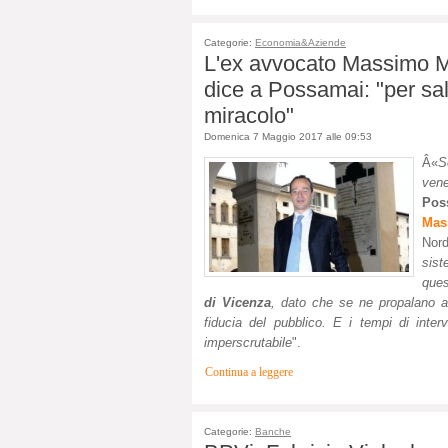
Categorie:
Economia&Aziende
L'ex avvocato Massimo Ma
dice a Possamai: "per s
miracolo"
Domenica 7 Maggio 2017 alle 09:53
Â«
S
vene
Pos
Mas
Nord
sist
ques
di Vicenza
, dato che se ne propalano ai
fiducia del pubblico. E i tempi di inte
imperscrutabile
".
Continua a leggere
Categorie:
Banche