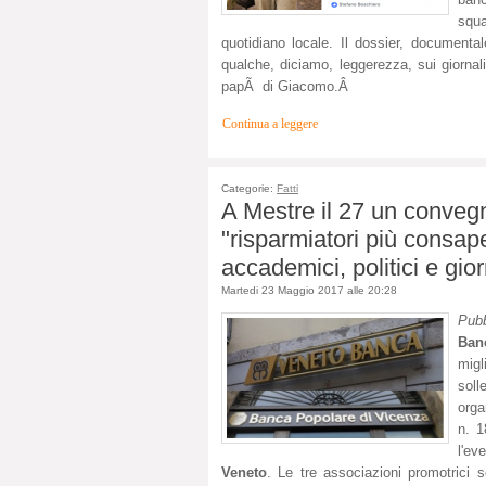
squa
quotidiano locale. Il dossier, document
qualche, diciamo, leggerezza, sui giornal
papÃ di Giacomo.Â
Continua a leggere
Categorie:
Fatti
A Mestre il 27 un conve
"risparmiatori più consape
accademici, politici e gior
Martedi 23 Maggio 2017 alle 20:28
Pubb
Ban
migl
soll
orga
n. 
l'ev
Veneto
. Le tre associazioni promotrici s