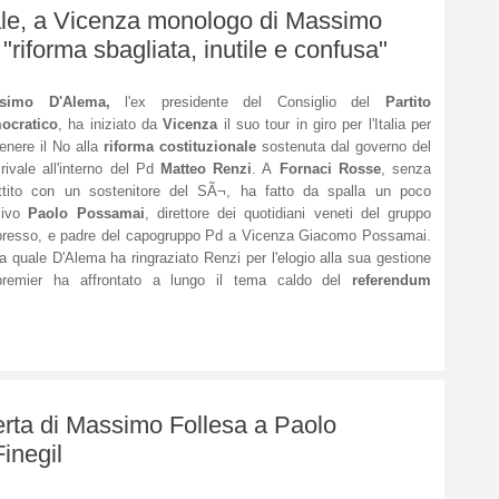
le, a Vicenza monologo di Massimo
"riforma sbagliata, inutile e confusa"
simo D'Alema,
l'ex presidente del Consiglio del
Partito
ocratico
, ha iniziato
da
Vicenza
il suo tour in giro per l'Italia per
enere il No alla
riforma costituzionale
sostenuta dal governo del
rivale all'interno del Pd
Matteo Renzi
. A
Fornaci Rosse
, senza
ttito con un sostenitore del SÃ¬, ha fatto da spalla un poco
sivo
Paolo Possamai
, direttore
dei quotidiani veneti
del gruppo
presso, e padre del capogruppo Pd a Vicenza Giacomo Possamai.
a quale D'Alema ha ringraziato Renzi per l'elogio alla sua gestione
premier ha affrontato a lungo il tema caldo del
referendum
rta di Massimo Follesa a Paolo
inegil