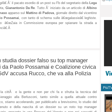
gil
â€ Ã¨ il pacato esordio di un post su Fb del segretario della
Lega
monu
ta,
Gianantonio Da Re
. Tutto Ã¨ iniziato da un articolo di
Albino
maso
apparso sul
Mattino di Padova
, giornale diretto dal vicentino
lo Possamai
, con tanto di schema sulle â€œgalassieâ€ leghiste.
olo: â€œZaia in Commissione europea per spianare la strada a
nciâ€.Â
 studia dossier falso su top manager
tti da Paolo Possamai e Coalizione civica
GdV accusa Rucco, che va alla Polizia
PiùT
la cittÃ e la gente e non per chi fa e sfrutta la tecnica del
ieraggio alla Berlusconi, tanto simile a quella attuale contro
o, stiamo accelerando, per pubblicarlo a brevissimo, lo studio del
tenuto e della nascita di un dossier su un noto top manager
ario, presente in una Procura del Veneto e non nei cassetti di