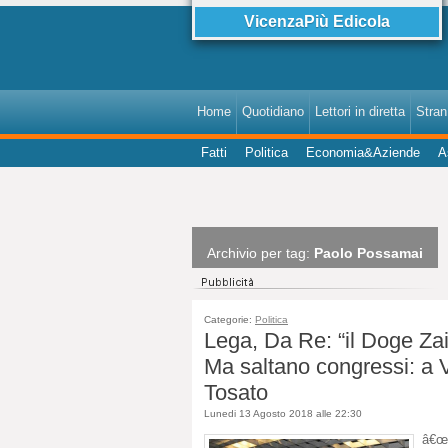
VicenzaPiù Edicola
Home
Quotidiano
Lettori in diretta
StranI
Fatti
Politica
Economia&Aziende
A
Archivio per tag:
Paolo Possamai
Categorie:
Politica
Lega, Da Re: “il Doge Za
Ma saltano congressi: a 
Tosato
Lunedi 13 Agosto 2018 alle 22:30
â€œ