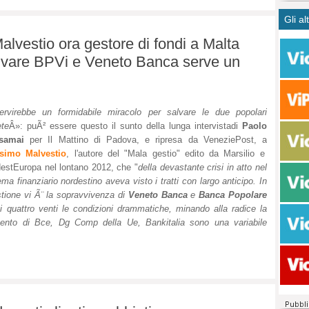
CASO
bisog
campa
Gli al
Meno 
Ultim
pace 
Amen
Rolan
inter
lvestio ora gestore di fondi a Malta
polit
dall'
alvare BPVi e Veneto Banca serve un
dei c
Rotat
consi
Autos
compl
Come 
ervirebbe un formidabile miracolo per salvare le due popolari
50 so
te
Â»: puÃ² essere questo il sunto della lunga intervistadi
Paolo
20 mi
samai
per Il Mattino di Padova, e ripresa da VeneziePost, a
Comu
simo Malvestio
, l'autore del "Mala gestio" edito da Marsilio e
Vitto
estEuropa nel lontano 2012, che "
della devastante crisi in atto nel
fatto 
ema finanziario nordestino aveva visto i tratti con largo anticipo. In
seggi
tione vi Ã¨ la sopravvivenza di
Veneto Banca
e
Banca Popolare
dispo
 quattro venti le condizioni drammatiche, minando alla radice la
sopra
rvento di Bce, Dg Comp della Ue, Bankitalia sono una variabile
Paro