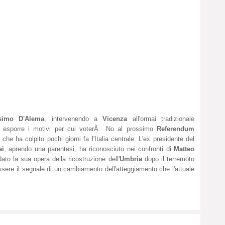
simo D'Alema
, intervenendo a
Vicenza
all'ormai tradizionale
i esporre i motivi per cui voterÃ No al prossimo
Referendum
che ha colpito pochi giorni fa l'Italia centrale. L'ex presidente del
ai
, aprendo una parentesi, ha riconosciuto nei confronti di
Matteo
dato la sua opera della ricostruzione dell'
Umbria
dopo il terremoto
ere il segnale di un cambiamento dell'atteggiamento che l'attuale