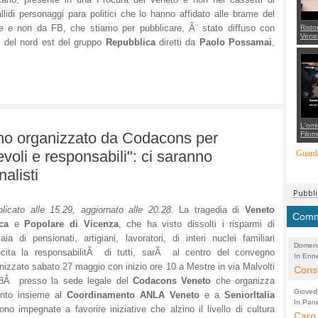
llidi personaggi para politici che lo hanno affidato alle brame del
ale e non da FB, che stiamo per pubblicare, Ã¨ stato diffuso con
Risto
Venet
i del nord est del gruppo
Repubblica
diretti da
Paolo Possamai
,
appel
Aless
mette
con 
suppo
regia
L'omi
gno organizzato da Codacons per
Filom
Maran
carab
voli e responsabili": ci saranno
Guarda
marit
più a
nalisti
di...
licato alle 15.29, aggiornato alle 20.28.
La tragedia di
Veneto
Comme
ca
e
Popolare di Vicenza
, che ha visto dissolti i risparmi di
iaia di pensionati, artigiani, lavoratori, di interi nuclei familiari
Domeni
ecita la responsabilitÃ di tutti, sarÃ al centro del convegno
In Enne
(Lucian
nizzato sabato 27 maggio con inizio ore 10 a Mestre in via Malvolti
Alessan
Consi
18Â presso la sede legale del
Codacons Veneto
che organizza
evide
Gioved
ento insieme al
Coordinamento ANLA Veneto
e a
SeniorItalia
Asses
In Pane
(Lucian
ono impegnate a favorire iniziative che alzino il livello di cultura
Bretell
Caro 
Marco