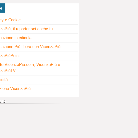
ne
cy e Cookie
zaPiù, il reporter sei anche tu
ibuzione in edicola
mazione Più libera con VicenzaPiù
zaPiùPoint
te VicenzaPiu.com, VicenzaPiù e
nzaPiùTV
icità
zione VicenzaPiù