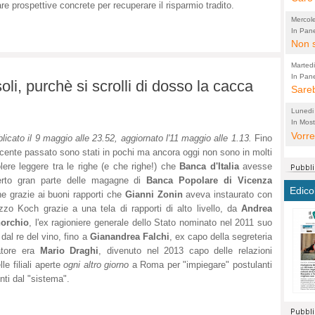
are prospettive concrete per recuperare il risparmio tradito.
perco
"prog
Mercol
cittad
porch
In Pane
Bretell
Non s
2003 
per i
sicur
Madda
che "
Marted
autom
propo
qui 
In Pane
(Lucian
li, purchè si scrolli di dosso la cacca
Bretell
Sareb
quot
proge
PER 
Pidin
rotab
sono 
Lunedi
elett
panni
(non 
In Most
(Lucian
di vola
Vorre
Villa
la mo
dal G
licato il 9 maggio alle 23.52, aggiornato l'11 maggio alle 1.13.
Fino
inten
distr
sono 
Aspro
ecente passato sono stati in pochi ma ancora oggi non sono in molti
e sag
lere leggere tra le righe (e che righe!) che
Banca d'Italia
avesse
città,
asso
parte
rto gran parte delle magagne di
Banca Popolare di Vicenza
conti
citta
a dir
chius
Edico
e grazie ai buoni rapporti che
Gianni Zonin
aveva instaurato con
Chier
Pace 
costr
Sind
zzo Koch grazie a una tela di rapporti di alto livello, da
Andrea
FORT
costr
invec
Micro
orchio
, l'ex ragioniere generale dello Stato nominato nel 2011 suo
TUTTA
signo
morac
temat
 dal re del vino, fino a
Gianandrea Falchi
, ex capo della segreteria
RUSS
vuol
ancor
Ora i
natore era
Mario Draghi
, divenuto nel 2013 capo delle relazioni
ECCEL
come 
cambi
la nu
le filiali aperte
ogni altro giorno
a Roma per "impiegare" postulanti
alta 
seria
stagn
L'ope
enti dal "sistema".
Citta
conse
ma no
propa
perch
Comu