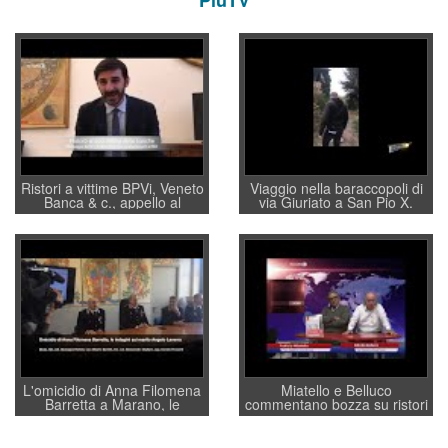
Ristori a vittime BPVi, Veneto
Viaggio nella baraccopoli di
Banca & c., appello al
via Giuriato a San Pio X.
sottosegretario Alessio
Vicenza ai Vicentini: “faremo
Villarosa: per mettere ordine
un regalo di Natale ai
convochi con Di Maio CNCU
residenti”
a supporto della cabina di
regia al Mef
L'omicidio di Anna Filomena
Miatello e Belluco
Barretta a Marano, le
commentano bozza su ristori
indagini dei carabinieri di
BPVi e Veneto Banca
Vicenza sul marito Angelo
Lavarra: più avvincenti di