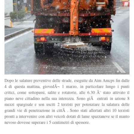
Dopo le salature preventive delle strade, eseguite da Aim Amcps fin dalle
4 di questa mattina, giovedÃ¬ 1 marzo, in particolare lungo i punti
critici, come sottopassi, salite e rotatorie, alle 6.30 Ã¨ stato attivato il
piano neve cittadino nella sua interezza. Sono giÃ entrati in azione 8
mezzi spargisale e son usciti 2 terzisti per potenziare la salatura delle
grandi vie di penetrazione in cittÃ . Sono stati allertati altri 10 terzisti
pronti a intervenire con altri veicoli dotati di lame spazzaneve se il manto
nevoso dovesse superare i 5 centimetri di spessore.