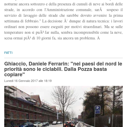
notturne ancora sottozero e della presenza di cumuli di neve ai bordi delle
strade, in accordo con l'Amministrazione comunale, sarÃ sospeso il
servizio di lavaggio delle strade che sarebbe dovuto avvenire la prima
settimana di febbraio." La decisione Ã¨ dunque di natura tecnica: i lavori
ordinari non possono essere eseguiti per motivi straordinari. Ma se sulle
temperature non si puÃ² far nulla, sembra incomprensibile come la neve,
scesa ormai piÃ¹ di 10 giorni fa, sia ancora un problema. Â
FATTI
Ghiaccio, Daniele Ferrarin: "nei paesi del nord le
priorità sono le ciclabili. Dalla Pozza basta
copiare"
Lunedi 16 Gennaio 2017 alle 18:19