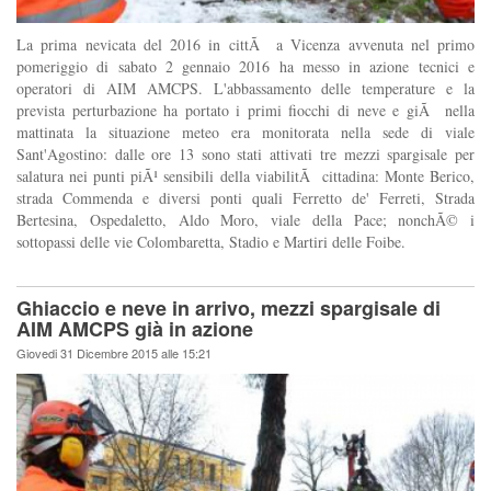
La prima nevicata del 2016 in cittÃ a Vicenza avvenuta nel primo
pomeriggio di sabato 2 gennaio 2016 ha messo in azione tecnici e
operatori di AIM AMCPS. L'abbassamento delle temperature e la
prevista perturbazione ha portato i primi fiocchi di neve e giÃ nella
mattinata la situazione meteo era monitorata nella sede di viale
Sant'Agostino: dalle ore 13 sono stati attivati tre mezzi spargisale per
salatura nei punti piÃ¹ sensibili della viabilitÃ cittadina: Monte Berico,
strada Commenda e diversi ponti quali Ferretto de' Ferreti, Strada
Bertesina, Ospedaletto, Aldo Moro, viale della Pace; nonchÃ© i
sottopassi delle vie Colombaretta, Stadio e Martiri delle Foibe.
Ghiaccio e neve in arrivo, mezzi spargisale di
AIM AMCPS già in azione
Giovedi 31 Dicembre 2015 alle 15:21