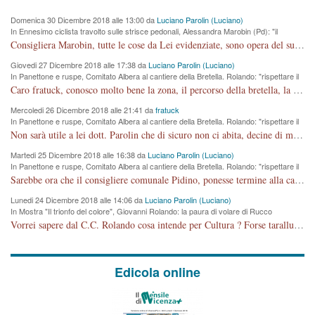
Domenica 30 Dicembre 2018 alle 13:00 da
Luciano Parolin (Luciano)
In Ennesimo ciclista travolto sulle strisce pedonali, Alessandra Marobin (Pd): "il
Comune si svegli"
Consigliera Marobin, tutte le cose da Lei evidenziate, sono opera del suo ex Assessore e compagno di Partito Antonio Marco Dalla Pozza Assessore alla "progettazione" di piste ciclabili e altre porcherie. A lui manderei il conto da saldare per incidenti e danni alle persone. E' ora che "finiamola." Avete perso rassegnatevi. qui IL SINDACO RUCCO NON C'ENTRA PER NIENTE. CAPITO!!!!!!!! Amen.
Giovedi 27 Dicembre 2018 alle 17:38 da
Luciano Parolin (Luciano)
In Panettone e ruspe, Comitato Albera al cantiere della Bretella. Rolando: "rispettare il
cronoprogramma"
Caro fratuck, conosco molto bene la zona, il percorso della bretella, la situazione dei cittadini, abito in Viale Trento. A partire dal 2003 ho partecipato al Comitato di Maddalene pro bretella, e a riunioni propositive per apportare modifiche al progetto. Numerose mie foto del territorio sono arrivate a Roma, altri miei interventi (non graditi dalla Sx) sono stati pubblicati dal GdV, assieme ad altri come Ciro Asproso, ora favorevole alla bretella. Ho partecipato alla raccolta firme per la chiusura della strada x 5 giorni eseguita dal Sindaco Hullwech per sforamento 180 Micro/g. Pertanto come impegno per la tematica sono apposto con la coscienza. Ora il Progetto è partito, fine! Voglio dire che la nuova Giunta "comunale" non c'entra più. L'opera sarà "malauguratamente" eseguita, ma non con il mio placet. Il Consigliere Comunale dovrebbe capire che la campagna elettorale è finita, con buona pace di tutti. Quello che invece dovrebbe interessare è la proprietà della strada, dall'uscita autostradale Ovest, sino alla Rotatoria dell'Albara, vi sono tre possessori: Autostrade SpA; La Provincia, il Comune. Come la mettiamo per il futuro ? I costi, da 50 sono saliti a 100 milioni di € come dire 20 milioni a KM (!) da non credere. Comunque si farà. Ma nessuno canti Vittoria, anzi meglio non farne un ulteriore fatto "partitico" per questioni elettorali o di seggio. Se mi manda la sua mail, sono disponibile ad inviare i documenti e le foto sopra descritte. Con ossequi, Luciano Parolin
Mercoledi 26 Dicembre 2018 alle 21:41 da
fratuck
In Panettone e ruspe, Comitato Albera al cantiere della Bretella. Rolando: "rispettare il
cronoprogramma"
Non sarà utile a lei dott. Parolin che di sicuro non ci abita, decine di migliaia di TIR, automobili e padroncini che passano quotidianamente per una strada appena rotabile, non è più possibile stendere i panni, attraversare la strada senza rischiare la morte, le case stanno crepando, i tempi sono cambiati e la bretella non passerà assolutamente per maddalene (ma cosa sta a dire?!), dia invece responsabilità a chi ha costruito tagliando la strada che doveva invece terminare a isola vicentina e non al moracchino lasciando Motta di Costabissara ancora in panne di traffico. I tempi sono cambiati dottore e se l'anagrafe della vita stagna nell'essere umano impressioni conservatrici, la società non le considera perchè va avanti, si industrializza e ha bisogno di infrastrutture e di sviluppo. Ultima considerazione, se è geloso di Rolando perchè vede in lui solo campagne politiche mentre si difendono i SOLI diritti dei cittadini, la preghiamo faccia considerazioni più appropriate. Saluti e complimenti per i suoi scritti.
Martedi 25 Dicembre 2018 alle 16:38 da
Luciano Parolin (Luciano)
In Panettone e ruspe, Comitato Albera al cantiere della Bretella. Rolando: "rispettare il
cronoprogramma"
Sarebbe ora che il consigliere comunale Pidino, ponesse termine alla campagna elettorale nel territorio del suo seggio Villaggio del Sole. La tiraca è iniziata, distruggerà 6 km di prateria ovest della città, ricca di fonti e sorgenti d'acqua. I cittadini di Maddalene non avranno più Pace la notte. Molta colpa per la costruzione di questa Strada è proprio del signor Rolando,dei suoi gazebo mobili e che vuol far passare questa opera VANDALICA come progetto "utile" a chi ? Non è cosa seria sig. Rolando!
Lunedi 24 Dicembre 2018 alle 14:06 da
Luciano Parolin (Luciano)
In Mostra "Il trionfo del colore", Giovanni Rolando: la paura di volare di Rucco
Vorrei sapere dal C.C. Rolando cosa intende per Cultura ? Forse tarallucci, vino e sagre, o spaghetti tricolori del PD ? Il continuo (s)parlare della mostra a Palazzo Chiericati caro consigliere DANNEGGIA FORTEMENTE l'immagine della città TUTTA e fa deviare i consensi che in RUSSIA (badi bene ex U.R.S.S.) sono ECCELLENTI. A livello artistico l'evento è di alta Valenza culturale, COMPITO di Tutta la Cittadinanza fare il possibile per propagandare l'iniziativa senza farne UN CASO PARTITICO come fa Lei da sempre. Meno Gazebo + Partecipazione! E così sia. Amen.
Edicola online