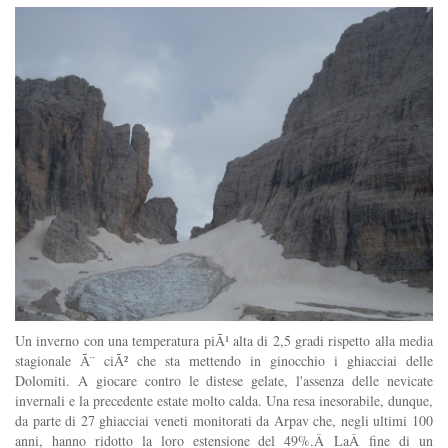
Un inverno con una temperatura piÃ¹ alta di 2,5 gradi rispetto alla media
stagionale Ã¨ ciÃ² che sta mettendo in ginocchio i ghiacciai delle
Dolomiti. A giocare contro le distese gelate, l'assenza delle nevicate
invernali e la precedente estate molto calda. Una resa inesorabile, dunque,
da parte di 27 ghiacciai veneti monitorati da Arpav che, negli ultimi 100
anni, hanno ridotto la loro estensione del 49%.Â LaÂ fine di un