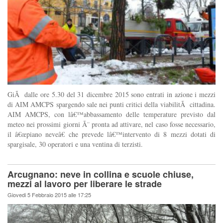
GiÃ dalle ore 5.30 del 31 dicembre 2015 sono entrati in azione i mezzi
di AIM AMCPS spargendo sale nei punti critici della viabilitÃ cittadina.
AIM AMCPS, con lâ€™abbassamento delle temperature previsto dal
meteo nei prossimi giorni Ã¨ pronta ad attivare, nel caso fosse necessario,
il â€œpiano neveâ€ che prevede lâ€™intervento di 8 mezzi dotati di
spargisale, 30 operatori e una ventina di terzisti.
Arcugnano: neve in collina e scuole chiuse,
mezzi al lavoro per liberare le strade
Giovedi 5 Febbraio 2015 alle 17:25