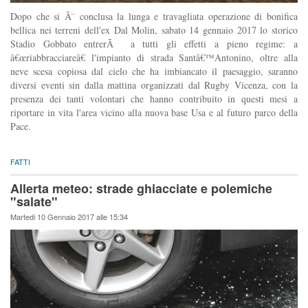
Dopo che si Ã¨ conclusa la lunga e travagliata operazione di bonifica
bellica nei terreni dell'ex Dal Molin, sabato 14 gennaio 2017 lo storico
Stadio Gobbato entrerÃ a tutti gli effetti a pieno regime: a
â€œriabbracciareâ€ l'impianto di strada Santâ€™Antonino, oltre alla
neve scesa copiosa dal cielo che ha imbiancato il paesaggio, saranno
diversi eventi sin dalla mattina organizzati dal Rugby Vicenza, con la
presenza dei tanti volontari che hanno contribuito in questi mesi a
riportare in vita l'area vicino alla nuova base Usa e al futuro parco della
Pace.
FATTI
Allerta meteo: strade ghiacciate e polemiche
"salate"
Martedi 10 Gennaio 2017 alle 15:34