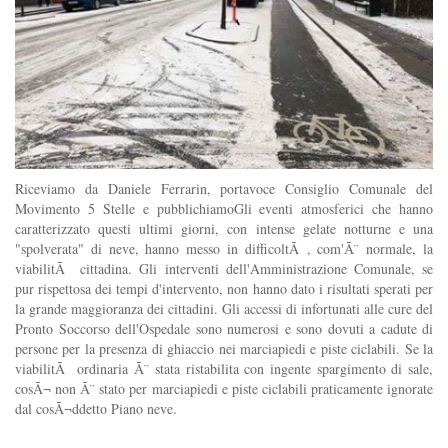
Riceviamo da Daniele Ferrarin, portavoce Consiglio Comunale del
Movimento 5 Stelle e pubblichiamoGli eventi atmosferici che hanno
caratterizzato questi ultimi giorni, con intense gelate notturne e una
"spolverata" di neve, hanno messo in difficoltÃ , com'Ã¨ normale, la
viabilitÃ cittadina. Gli interventi dell'Amministrazione Comunale, se
pur rispettosa dei tempi d'intervento, non hanno dato i risultati sperati per
la grande maggioranza dei cittadini. Gli accessi di infortunati alle cure del
Pronto Soccorso dell'Ospedale sono numerosi e sono dovuti a cadute di
persone per la presenza di ghiaccio nei marciapiedi e piste ciclabili. Se la
viabilitÃ ordinaria Ã¨ stata ristabilita con ingente spargimento di sale,
cosÃ¬ non Ã¨ stato per marciapiedi e piste ciclabili praticamente ignorate
dal cosÃ¬ddetto Piano neve.