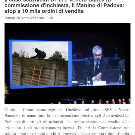
commissione d'inchiesta, Il Mattino di Padova:
stop a 10 mila ordini di vendita
Martedi 20 Marzo 2018 alle 12:40
Da ieri la Commissione regionale d'inchiesta sul crac di BPVi e Veneto
Banca ha in mano tutta la documentazione relativa agli Â«scavalcatiÂ».
Parliamo di tutti gli ex azionisti che fecero richiesta di vendita delle
azioni ma i cui ordini rimasero inevasi. Da ieri, la Commissione, non
solo sa nomi e cognomi di chi Ã¨ rimasto a bocca asciutta (oltre 10 mila)