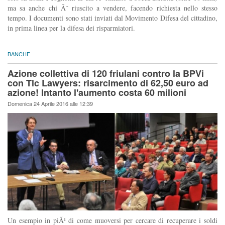
ma sa anche chi Ã¨ riuscito a vendere, facendo richiesta nello stesso
tempo. I documenti sono stati inviati dal Movimento Difesa del cittadino,
in prima linea per la difesa dei risparmiatori.
BANCHE
Azione collettiva di 120 friulani contro la BPVi
con Tlc Lawyers: risarcimento di 62,50 euro ad
azione! Intanto l'aumento costa 60 milioni
Domenica 24 Aprile 2016 alle 12:39
Un esempio in piÃ¹ di come muoversi per cercare di recuperare i soldi