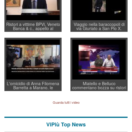
Ristori a vittime BPVi, Veneto
Viaggio nella baraccopoli di
Banca & c., appello al
via Giuriato a San Pio X.
sottosegretario Alessio
Vicenza ai Vicentini: “faremo
Villarosa: per mettere ordine
un regalo di Natale ai
convochi con Di Maio CNCU
residenti”
a supporto della cabina di
regia al Mef
L'omicidio di Anna Filomena
Miatello e Belluco
Barretta a Marano, le
commentano bozza su ristori
indagini dei carabinieri di
BPVi e Veneto Banca
Vicenza sul marito Angelo
Lavarra: più avvincenti di
Guarda tutti i video
quelle di... Barbara D'Urso
ViPiù Top News