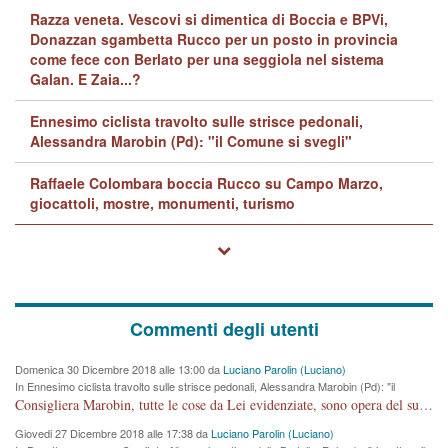
Razza veneta. Vescovi si dimentica di Boccia e BPVi,
Donazzan sgambetta Rucco per un posto in provincia
come fece con Berlato per una seggiola nel sistema
Galan. E Zaia...?
Ennesimo ciclista travolto sulle strisce pedonali,
Alessandra Marobin (Pd): "il Comune si svegli"
Raffaele Colombara boccia Rucco su Campo Marzo,
giocattoli, mostre, monumenti, turismo
Commenti degli utenti
Domenica 30 Dicembre 2018 alle 13:00 da
Luciano Parolin (Luciano)
In Ennesimo ciclista travolto sulle strisce pedonali, Alessandra Marobin (Pd): "il
Comune si svegli"
Consigliera Marobin, tutte le cose da Lei evidenziate, sono opera del suo ex Assessore e compagno di Partito Antonio Marco Dalla Pozza Assessore alla "progettazione" di piste ciclabili e altre porcherie. A lui manderei il conto da saldare per incidenti e danni alle persone. E' ora che "finiamola." Avete perso rassegnatevi. qui IL SINDACO RUCCO NON C'ENTRA PER NIENTE. CAPITO!!!!!!!! Amen.
Giovedi 27 Dicembre 2018 alle 17:38 da
Luciano Parolin (Luciano)