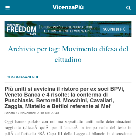
Archivio per tag:
Movimento difesa del
cittadino
ECONOMIA&AZIENDE
Più uniti si avvicina il ristoro per ex soci BPVi,
Veneto Banca e 4 risolte: la conferma di
Puschiasis, Bertorelli, Moschini, Cavallari,
Zaggia, Miatello e Bettiol referente al Mef
Sabato 17 Novembre 2018 alle 22:43
Oggi hanno parlato con noi ma soprattutto uniti nelle determinazioni
raggiunte (cliccaÂ quiÂ per il lancioÂ in tempo reale del testo in
pdfÂ dell'articolo 38Â Capo III della Legge di bilancio in discussione