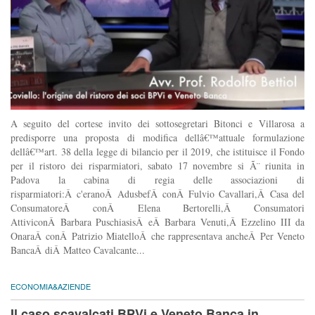
A seguito del cortese invito dei sottosegretari Bitonci e Villarosa a
predisporre una proposta di modifica dellâ€™attuale formulazione
dellâ€™art. 38 della legge di bilancio per il 2019, che istituisce il Fondo
per il ristoro dei risparmiatori, sabato 17 novembre si Ã¨ riunita in
Padova la cabina di regia delle associazioni di
risparmiatori:Â c'eranoÂ AdusbefÂ conÂ Fulvio Cavallari,Â Casa del
ConsumatoreÂ conÂ Elena Bertorelli,Â Consumatori
AttiviconÂ Barbara PuschiasisÂ eÂ Barbara Venuti,Â Ezzelino III da
OnaraÂ conÂ Patrizio MiatelloÂ che rappresentava ancheÂ Per Veneto
BancaÂ diÂ Matteo Cavalcante...
ECONOMIA&AZIENDE
Il caso scavalcati BPVi e Veneto Banca in