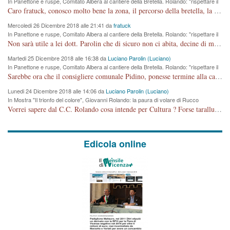
In Panettone e ruspe, Comitato Albera al cantiere della Bretella. Rolando: "rispettare il
cronoprogramma"
Caro fratuck, conosco molto bene la zona, il percorso della bretella, la situazione dei cittadini, abito in Viale Trento. A partire dal 2003 ho partecipato al Comitato di Maddalene pro bretella, e a riunioni propositive per apportare modifiche al progetto. Numerose mie foto del territorio sono arrivate a Roma, altri miei interventi (non graditi dalla Sx) sono stati pubblicati dal GdV, assieme ad altri come Ciro Asproso, ora favorevole alla bretella. Ho partecipato alla raccolta firme per la chiusura della strada x 5 giorni eseguita dal Sindaco Hullwech per sforamento 180 Micro/g. Pertanto come impegno per la tematica sono apposto con la coscienza. Ora il Progetto è partito, fine! Voglio dire che la nuova Giunta "comunale" non c'entra più. L'opera sarà "malauguratamente" eseguita, ma non con il mio placet. Il Consigliere Comunale dovrebbe capire che la campagna elettorale è finita, con buona pace di tutti. Quello che invece dovrebbe interessare è la proprietà della strada, dall'uscita autostradale Ovest, sino alla Rotatoria dell'Albara, vi sono tre possessori: Autostrade SpA; La Provincia, il Comune. Come la mettiamo per il futuro ? I costi, da 50 sono saliti a 100 milioni di € come dire 20 milioni a KM (!) da non credere. Comunque si farà. Ma nessuno canti Vittoria, anzi meglio non farne un ulteriore fatto "partitico" per questioni elettorali o di seggio. Se mi manda la sua mail, sono disponibile ad inviare i documenti e le foto sopra descritte. Con ossequi, Luciano Parolin
Mercoledi 26 Dicembre 2018 alle 21:41 da
fratuck
In Panettone e ruspe, Comitato Albera al cantiere della Bretella. Rolando: "rispettare il
cronoprogramma"
Non sarà utile a lei dott. Parolin che di sicuro non ci abita, decine di migliaia di TIR, automobili e padroncini che passano quotidianamente per una strada appena rotabile, non è più possibile stendere i panni, attraversare la strada senza rischiare la morte, le case stanno crepando, i tempi sono cambiati e la bretella non passerà assolutamente per maddalene (ma cosa sta a dire?!), dia invece responsabilità a chi ha costruito tagliando la strada che doveva invece terminare a isola vicentina e non al moracchino lasciando Motta di Costabissara ancora in panne di traffico. I tempi sono cambiati dottore e se l'anagrafe della vita stagna nell'essere umano impressioni conservatrici, la società non le considera perchè va avanti, si industrializza e ha bisogno di infrastrutture e di sviluppo. Ultima considerazione, se è geloso di Rolando perchè vede in lui solo campagne politiche mentre si difendono i SOLI diritti dei cittadini, la preghiamo faccia considerazioni più appropriate. Saluti e complimenti per i suoi scritti.
Martedi 25 Dicembre 2018 alle 16:38 da
Luciano Parolin (Luciano)
In Panettone e ruspe, Comitato Albera al cantiere della Bretella. Rolando: "rispettare il
cronoprogramma"
Sarebbe ora che il consigliere comunale Pidino, ponesse termine alla campagna elettorale nel territorio del suo seggio Villaggio del Sole. La tiraca è iniziata, distruggerà 6 km di prateria ovest della città, ricca di fonti e sorgenti d'acqua. I cittadini di Maddalene non avranno più Pace la notte. Molta colpa per la costruzione di questa Strada è proprio del signor Rolando,dei suoi gazebo mobili e che vuol far passare questa opera VANDALICA come progetto "utile" a chi ? Non è cosa seria sig. Rolando!
Lunedi 24 Dicembre 2018 alle 14:06 da
Luciano Parolin (Luciano)
In Mostra "Il trionfo del colore", Giovanni Rolando: la paura di volare di Rucco
Vorrei sapere dal C.C. Rolando cosa intende per Cultura ? Forse tarallucci, vino e sagre, o spaghetti tricolori del PD ? Il continuo (s)parlare della mostra a Palazzo Chiericati caro consigliere DANNEGGIA FORTEMENTE l'immagine della città TUTTA e fa deviare i consensi che in RUSSIA (badi bene ex U.R.S.S.) sono ECCELLENTI. A livello artistico l'evento è di alta Valenza culturale, COMPITO di Tutta la Cittadinanza fare il possibile per propagandare l'iniziativa senza farne UN CASO PARTITICO come fa Lei da sempre. Meno Gazebo + Partecipazione! E così sia. Amen.
Edicola online