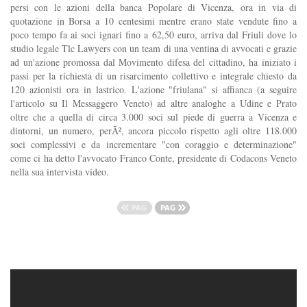
persi con le azioni della banca Popolare di Vicenza, ora in via di
quotazione in Borsa a 10 centesimi mentre erano state vendute fino a
poco tempo fa ai soci ignari fino a 62,50 euro, arriva dal Friuli dove lo
studio legale Tlc Lawyers con un team di una ventina di avvocati e grazie
ad un'azione promossa dal Movimento difesa del cittadino, ha iniziato i
passi per la richiesta di un risarcimento collettivo e integrale chiesto da
120 azionisti ora in lastrico. L'azione "friulana" si affianca (a seguire
l'articolo su Il Messaggero Veneto) ad altre analoghe a Udine e Prato
oltre che a quella di circa 3.000 soci sul piede di guerra a Vicenza e
dintorni, un numero, perÃ², ancora piccolo rispetto agli oltre 118.000
soci complessivi e da incrementare "con coraggio e determinazione"
come ci ha detto l'avvocato Franco Conte, presidente di Codacons Veneto
nella sua intervista video.