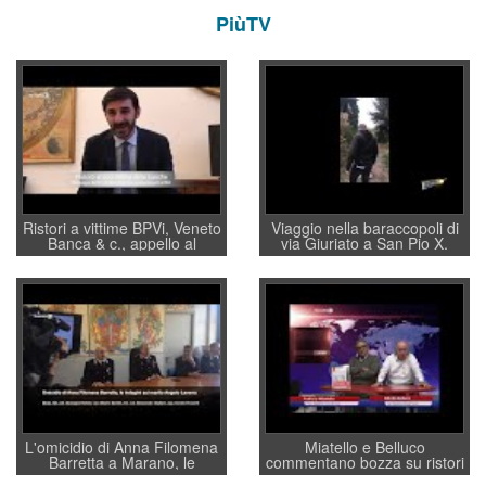
PiùTV
Ristori a vittime BPVi, Veneto
Viaggio nella baraccopoli di
Banca & c., appello al
via Giuriato a San Pio X.
sottosegretario Alessio
Vicenza ai Vicentini: “faremo
Villarosa: per mettere ordine
un regalo di Natale ai
convochi con Di Maio CNCU
residenti”
a supporto della cabina di
regia al Mef
L'omicidio di Anna Filomena
Miatello e Belluco
Barretta a Marano, le
commentano bozza su ristori
indagini dei carabinieri di
BPVi e Veneto Banca