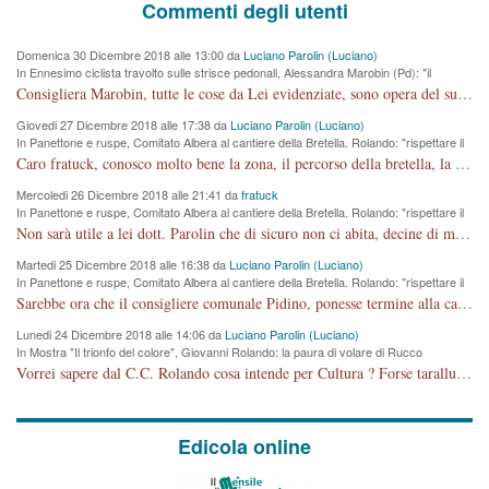
Commenti degli utenti
Domenica 30 Dicembre 2018 alle 13:00 da
Luciano Parolin (Luciano)
In Ennesimo ciclista travolto sulle strisce pedonali, Alessandra Marobin (Pd): "il
Comune si svegli"
Consigliera Marobin, tutte le cose da Lei evidenziate, sono opera del suo ex Assessore e compagno di Partito Antonio Marco Dalla Pozza Assessore alla "progettazione" di piste ciclabili e altre porcherie. A lui manderei il conto da saldare per incidenti e danni alle persone. E' ora che "finiamola." Avete perso rassegnatevi. qui IL SINDACO RUCCO NON C'ENTRA PER NIENTE. CAPITO!!!!!!!! Amen.
Giovedi 27 Dicembre 2018 alle 17:38 da
Luciano Parolin (Luciano)
In Panettone e ruspe, Comitato Albera al cantiere della Bretella. Rolando: "rispettare il
cronoprogramma"
Caro fratuck, conosco molto bene la zona, il percorso della bretella, la situazione dei cittadini, abito in Viale Trento. A partire dal 2003 ho partecipato al Comitato di Maddalene pro bretella, e a riunioni propositive per apportare modifiche al progetto. Numerose mie foto del territorio sono arrivate a Roma, altri miei interventi (non graditi dalla Sx) sono stati pubblicati dal GdV, assieme ad altri come Ciro Asproso, ora favorevole alla bretella. Ho partecipato alla raccolta firme per la chiusura della strada x 5 giorni eseguita dal Sindaco Hullwech per sforamento 180 Micro/g. Pertanto come impegno per la tematica sono apposto con la coscienza. Ora il Progetto è partito, fine! Voglio dire che la nuova Giunta "comunale" non c'entra più. L'opera sarà "malauguratamente" eseguita, ma non con il mio placet. Il Consigliere Comunale dovrebbe capire che la campagna elettorale è finita, con buona pace di tutti. Quello che invece dovrebbe interessare è la proprietà della strada, dall'uscita autostradale Ovest, sino alla Rotatoria dell'Albara, vi sono tre possessori: Autostrade SpA; La Provincia, il Comune. Come la mettiamo per il futuro ? I costi, da 50 sono saliti a 100 milioni di € come dire 20 milioni a KM (!) da non credere. Comunque si farà. Ma nessuno canti Vittoria, anzi meglio non farne un ulteriore fatto "partitico" per questioni elettorali o di seggio. Se mi manda la sua mail, sono disponibile ad inviare i documenti e le foto sopra descritte. Con ossequi, Luciano Parolin
Mercoledi 26 Dicembre 2018 alle 21:41 da
fratuck
In Panettone e ruspe, Comitato Albera al cantiere della Bretella. Rolando: "rispettare il
cronoprogramma"
Non sarà utile a lei dott. Parolin che di sicuro non ci abita, decine di migliaia di TIR, automobili e padroncini che passano quotidianamente per una strada appena rotabile, non è più possibile stendere i panni, attraversare la strada senza rischiare la morte, le case stanno crepando, i tempi sono cambiati e la bretella non passerà assolutamente per maddalene (ma cosa sta a dire?!), dia invece responsabilità a chi ha costruito tagliando la strada che doveva invece terminare a isola vicentina e non al moracchino lasciando Motta di Costabissara ancora in panne di traffico. I tempi sono cambiati dottore e se l'anagrafe della vita stagna nell'essere umano impressioni conservatrici, la società non le considera perchè va avanti, si industrializza e ha bisogno di infrastrutture e di sviluppo. Ultima considerazione, se è geloso di Rolando perchè vede in lui solo campagne politiche mentre si difendono i SOLI diritti dei cittadini, la preghiamo faccia considerazioni più appropriate. Saluti e complimenti per i suoi scritti.
Martedi 25 Dicembre 2018 alle 16:38 da
Luciano Parolin (Luciano)
In Panettone e ruspe, Comitato Albera al cantiere della Bretella. Rolando: "rispettare il
cronoprogramma"
Sarebbe ora che il consigliere comunale Pidino, ponesse termine alla campagna elettorale nel territorio del suo seggio Villaggio del Sole. La tiraca è iniziata, distruggerà 6 km di prateria ovest della città, ricca di fonti e sorgenti d'acqua. I cittadini di Maddalene non avranno più Pace la notte. Molta colpa per la costruzione di questa Strada è proprio del signor Rolando,dei suoi gazebo mobili e che vuol far passare questa opera VANDALICA come progetto "utile" a chi ? Non è cosa seria sig. Rolando!
Lunedi 24 Dicembre 2018 alle 14:06 da
Luciano Parolin (Luciano)
In Mostra "Il trionfo del colore", Giovanni Rolando: la paura di volare di Rucco
Vorrei sapere dal C.C. Rolando cosa intende per Cultura ? Forse tarallucci, vino e sagre, o spaghetti tricolori del PD ? Il continuo (s)parlare della mostra a Palazzo Chiericati caro consigliere DANNEGGIA FORTEMENTE l'immagine della città TUTTA e fa deviare i consensi che in RUSSIA (badi bene ex U.R.S.S.) sono ECCELLENTI. A livello artistico l'evento è di alta Valenza culturale, COMPITO di Tutta la Cittadinanza fare il possibile per propagandare l'iniziativa senza farne UN CASO PARTITICO come fa Lei da sempre. Meno Gazebo + Partecipazione! E così sia. Amen.
Edicola online