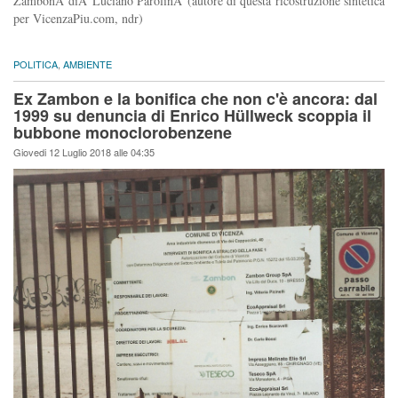
ZambonÂ diÂ Luciano ParolinÂ (autore di questa ricostruzione sintetica
per VicenzaPiu.com, ndr)
POLITICA
,
AMBIENTE
Ex Zambon e la bonifica che non c'è ancora: dal
1999 su denuncia di Enrico Hüllweck scoppia il
bubbone monoclorobenzene
Giovedi 12 Luglio 2018 alle 04:35