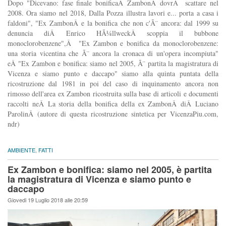
Dopo "Dicevano: fase finale bonificaÂ ZambonÂ dovrÃ scattare nel
2008. Ora siamo nel 2018, Dalla Pozza illustra lavori e... porta a casa i
faldoni", "Ex ZambonÂ e la bonifica che non c'Ã¨ ancora: dal 1999 su
denuncia diÂ Enrico HÃ¼llweckÂ scoppia il bubbone
monoclorobenzene",Â "Ex Zambon e bonifica da monoclorobenzene:
una storia vicentina che Ã¨ ancora la cronaca di un'opera incompiuta"
eÂ "Ex Zambon e bonifica: siamo nel 2005, Ã¨ partita la magistratura di
Vicenza e siamo punto e daccapo" siamo alla quinta puntata della
ricostruzione dal 1981 in poi del caso di inquinamento ancora non
rimosso dell'area ex Zambon ricostruita sulla base di articoli e documenti
raccolti neÂ La storia della bonifica della ex ZambonÂ diÂ Luciano
ParolinÂ (autore di questa ricostruzione sintetica per VicenzaPiu.com,
ndr)
AMBIENTE
,
FATTI
Ex Zambon e bonifica: siamo nel 2005, è partita
la magistratura di Vicenza e siamo punto e
daccapo
Giovedi 19 Luglio 2018 alle 20:59