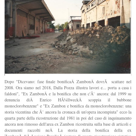
Dopo "Dicevano: fase finale bonificaÂ ZambonÂ dovrÃ scattare nel
2008. Ora siamo nel 2018, Dalla Pozza illustra lavori e... porta a casa i
faldoni", "Ex ZambonÂ e la bonifica che non c'Ã¨ ancora: dal 1999 su
denuncia diÂ Enrico HÃ¼llweckÂ scoppia il bubbone
monoclorobenzene" e "Ex Zambon e bonifica da monoclorobenzene: una
storia vicentina che Ã¨ ancora la cronaca di un'opera incompiuta" ecco la
quarta parte della ricostruzione dal 1981 in poi del caso di inquinamento
ancora non rimosso dell'area ex Zambon ricostruita sulla base di articoli e
documenti raccolti neÂ La storia della bonifica della ex