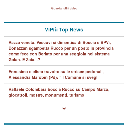
Vicenza sul marito Angelo
Lavarra: più avvincenti di
Guarda tutti i video
quelle di... Barbara D'Urso
ViPiù Top News
Razza veneta. Vescovi si dimentica di Boccia e BPVi,
Donazzan sgambetta Rucco per un posto in provincia
come fece con Berlato per una seggiola nel sistema
Galan. E Zaia...?
Ennesimo ciclista travolto sulle strisce pedonali,
Alessandra Marobin (Pd): "il Comune si svegli"
Raffaele Colombara boccia Rucco su Campo Marzo,
giocattoli, mostre, monumenti, turismo