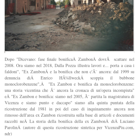
Dopo "Dicevano: fase finale bonificaÂ ZambonÂ dovrÃ scattare nel
2008. Ora siamo nel 2018, Dalla Pozza illustra lavori e... porta a casa i
faldoni", "Ex ZambonÂ e la bonifica che non c'Ã¨ ancora: dal 1999 su
denuncia diÂ Enrico HÃ¼llweckÂ scoppia il bubbone
monoclorobenzene",Â "Ex Zambon e bonifica da monoclorobenzene:
una storia vicentina che Ã¨ ancora la cronaca di un'opera incompiuta"
eÂ "Ex Zambon e bonifica: siamo nel 2005, Ã¨ partita la magistratura di
Vicenza e siamo punto e daccapo" siamo alla quinta puntata della
ricostruzione dal 1981 in poi del caso di inquinamento ancora non
rimosso dell'area ex Zambon ricostruita sulla base di articoli e documenti
raccolti neÂ La storia della bonifica della ex ZambonÂ diÂ Luciano
ParolinÂ (autore di questa ricostruzione sintetica per VicenzaPiu.com,
ndr)