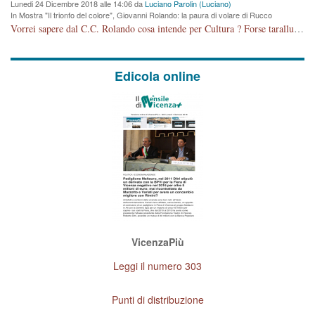
Lunedi 24 Dicembre 2018 alle 14:06 da
Luciano Parolin (Luciano)
In Mostra "Il trionfo del colore", Giovanni Rolando: la paura di volare di Rucco
Vorrei sapere dal C.C. Rolando cosa intende per Cultura ? Forse tarallucci, vino e sagre, o spaghetti tricolori del PD ? Il continuo (s)parlare della mostra a Palazzo Chiericati caro consigliere DANNEGGIA FORTEMENTE l'immagine della città TUTTA e fa deviare i consensi che in RUSSIA (badi bene ex U.R.S.S.) sono ECCELLENTI. A livello artistico l'evento è di alta Valenza culturale, COMPITO di Tutta la Cittadinanza fare il possibile per propagandare l'iniziativa senza farne UN CASO PARTITICO come fa Lei da sempre. Meno Gazebo + Partecipazione! E così sia. Amen.
Edicola online
VicenzaPiù
Leggi il numero 303
Punti di distribuzione