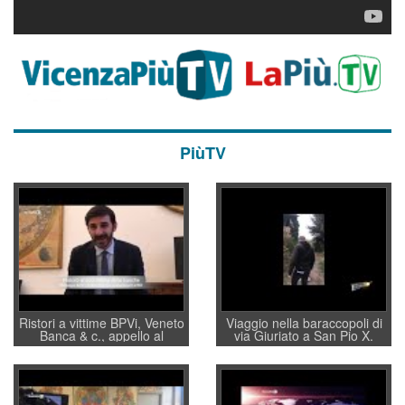
PiùTV
Ristori a vittime BPVi, Veneto
Viaggio nella baraccopoli di
Banca & c., appello al
via Giuriato a San Pio X.
sottosegretario Alessio
Vicenza ai Vicentini: “faremo
Villarosa: per mettere ordine
un regalo di Natale ai
convochi con Di Maio CNCU
residenti”
a supporto della cabina di
regia al Mef