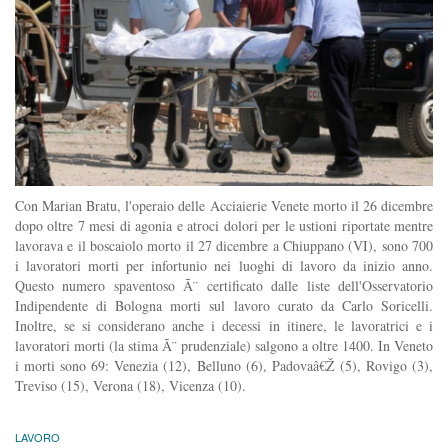
Con Marian Bratu, l'operaio delle Acciaierie Venete morto il 26 dicembre
dopo oltre 7 mesi di agonia e atroci dolori per le ustioni riportate mentre
lavorava e il boscaiolo morto il 27 dicembre a Chiuppano (VI), sono 700
i lavoratori morti per infortunio nei luoghi di lavoro da inizio anno.
Questo numero spaventoso Ã¨ certificato dalle liste dell'Osservatorio
Indipendente di Bologna morti sul lavoro curato da Carlo Soricelli.
Inoltre, se si considerano anche i decessi in itinere, le lavoratrici e i
lavoratori morti (la stima Ã¨ prudenziale) salgono a oltre 1400. In Veneto
i morti sono 69: Venezia (12), Belluno (6), Padovaâ€Ž (5), Rovigo (3),
Treviso (15), Verona (18), Vicenza (10).
LAVORO