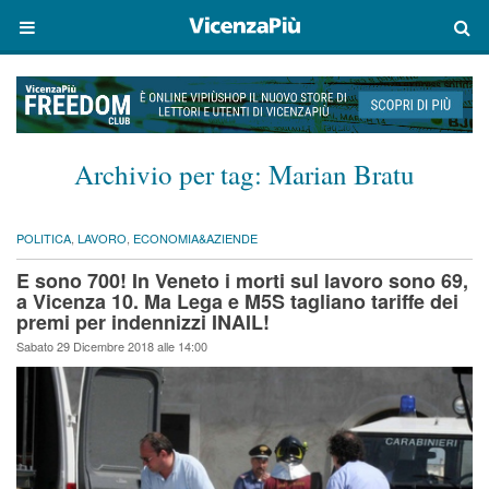
Archivio per tag:
Marian Bratu
POLITICA
,
LAVORO
,
ECONOMIA&AZIENDE
E sono 700! In Veneto i morti sul lavoro sono 69,
a Vicenza 10. Ma Lega e M5S tagliano tariffe dei
premi per indennizzi INAIL!
Sabato 29 Dicembre 2018 alle 14:00