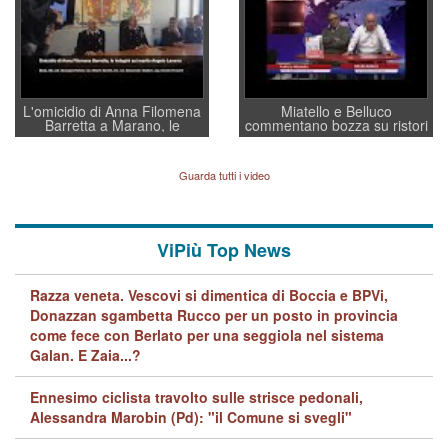
L'omicidio di Anna Filomena
Miatello e Belluco
Barretta a Marano, le
commentano bozza su ristori
indagini dei carabinieri di
BPVi e Veneto Banca
Vicenza sul marito Angelo
Lavarra: più avvincenti di
Guarda tutti i video
quelle di... Barbara D'Urso
ViPiù Top News
Razza veneta. Vescovi si dimentica di Boccia e BPVi,
Donazzan sgambetta Rucco per un posto in provincia
come fece con Berlato per una seggiola nel sistema
Galan. E Zaia...?
Ennesimo ciclista travolto sulle strisce pedonali,
Alessandra Marobin (Pd): "il Comune si svegli"