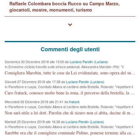
Raffaele Colombara boccia Rucco su Campo Marzo,
giocattoli, mostre, monumenti, turismo
Commenti degli utenti
Domenica 30 Dicembre 2018 alle 13:00 da
Luciano Parolin (Luciano)
In Ennesimo ciclista travolto sulle strisce pedonali, Alessandra Marobin (Pd): "il
Comune si svegli"
Consigliera Marobin, tutte le cose da Lei evidenziate, sono opera del suo ex Assessore e compagno di Partito Antonio Marco Dalla Pozza Assessore alla "progettazione" di piste ciclabili e altre porcherie. A lui manderei il conto da saldare per incidenti e danni alle persone. E' ora che "finiamola." Avete perso rassegnatevi. qui IL SINDACO RUCCO NON C'ENTRA PER NIENTE. CAPITO!!!!!!!! Amen.
Giovedi 27 Dicembre 2018 alle 17:38 da
Luciano Parolin (Luciano)
In Panettone e ruspe, Comitato Albera al cantiere della Bretella. Rolando: "rispettare il
cronoprogramma"
Caro fratuck, conosco molto bene la zona, il percorso della bretella, la situazione dei cittadini, abito in Viale Trento. A partire dal 2003 ho partecipato al Comitato di Maddalene pro bretella, e a riunioni propositive per apportare modifiche al progetto. Numerose mie foto del territorio sono arrivate a Roma, altri miei interventi (non graditi dalla Sx) sono stati pubblicati dal GdV, assieme ad altri come Ciro Asproso, ora favorevole alla bretella. Ho partecipato alla raccolta firme per la chiusura della strada x 5 giorni eseguita dal Sindaco Hullwech per sforamento 180 Micro/g. Pertanto come impegno per la tematica sono apposto con la coscienza. Ora il Progetto è partito, fine! Voglio dire che la nuova Giunta "comunale" non c'entra più. L'opera sarà "malauguratamente" eseguita, ma non con il mio placet. Il Consigliere Comunale dovrebbe capire che la campagna elettorale è finita, con buona pace di tutti. Quello che invece dovrebbe interessare è la proprietà della strada, dall'uscita autostradale Ovest, sino alla Rotatoria dell'Albara, vi sono tre possessori: Autostrade SpA; La Provincia, il Comune. Come la mettiamo per il futuro ? I costi, da 50 sono saliti a 100 milioni di € come dire 20 milioni a KM (!) da non credere. Comunque si farà. Ma nessuno canti Vittoria, anzi meglio non farne un ulteriore fatto "partitico" per questioni elettorali o di seggio. Se mi manda la sua mail, sono disponibile ad inviare i documenti e le foto sopra descritte. Con ossequi, Luciano Parolin
Mercoledi 26 Dicembre 2018 alle 21:41 da
fratuck
In Panettone e ruspe, Comitato Albera al cantiere della Bretella. Rolando: "rispettare il
cronoprogramma"
Non sarà utile a lei dott. Parolin che di sicuro non ci abita, decine di migliaia di TIR, automobili e padroncini che passano quotidianamente per una strada appena rotabile, non è più possibile stendere i panni, attraversare la strada senza rischiare la morte, le case stanno crepando, i tempi sono cambiati e la bretella non passerà assolutamente per maddalene (ma cosa sta a dire?!), dia invece responsabilità a chi ha costruito tagliando la strada che doveva invece terminare a isola vicentina e non al moracchino lasciando Motta di Costabissara ancora in panne di traffico. I tempi sono cambiati dottore e se l'anagrafe della vita stagna nell'essere umano impressioni conservatrici, la società non le considera perchè va avanti, si industrializza e ha bisogno di infrastrutture e di sviluppo. Ultima considerazione, se è geloso di Rolando perchè vede in lui solo campagne politiche mentre si difendono i SOLI diritti dei cittadini, la preghiamo faccia considerazioni più appropriate. Saluti e complimenti per i suoi scritti.
Martedi 25 Dicembre 2018 alle 16:38 da
Luciano Parolin (Luciano)
In Panettone e ruspe, Comitato Albera al cantiere della Bretella. Rolando: "rispettare il
cronoprogramma"
Sarebbe ora che il consigliere comunale Pidino, ponesse termine alla campagna elettorale nel territorio del suo seggio Villaggio del Sole. La tiraca è iniziata, distruggerà 6 km di prateria ovest della città, ricca di fonti e sorgenti d'acqua. I cittadini di Maddalene non avranno più Pace la notte. Molta colpa per la costruzione di questa Strada è proprio del signor Rolando,dei suoi gazebo mobili e che vuol far passare questa opera VANDALICA come progetto "utile" a chi ? Non è cosa seria sig. Rolando!