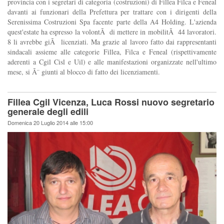
provincia con i segretari di categoria (costruzioni) di Fillea Filca e Feneal
davanti ai funzionari della Prefettura per trattare con i dirigenti della
Serenissima Costruzioni Spa facente parte della A4 Holding. L'azienda
quest'estate ha espresso la volontÃ di mettere in mobilitÃ 44 lavoratori.
8 li avrebbe giÃ licenziati. Ma grazie al lavoro fatto dai rappresentanti
sindacali assieme alle categorie Fillea, Filca e Feneal (rispettivamente
aderenti a Cgil Cisl e Uil) e alle manifestazioni organizzate nell'ultimo
mese, si Ã¨ giunti al blocco di fatto dei licenziamenti.
Fillea Cgil Vicenza, Luca Rossi nuovo segretario
generale degli edili
Domenica 20 Luglio 2014 alle 15:00