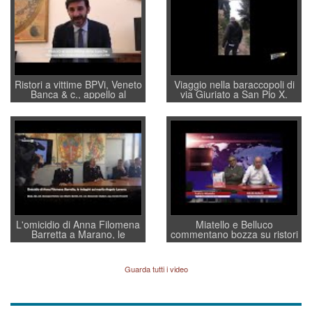
Ristori a vittime BPVi, Veneto
Viaggio nella baraccopoli di
Banca & c., appello al
via Giuriato a San Pio X.
sottosegretario Alessio
Vicenza ai Vicentini: “faremo
Villarosa: per mettere ordine
un regalo di Natale ai
convochi con Di Maio CNCU
residenti”
a supporto della cabina di
regia al Mef
L'omicidio di Anna Filomena
Miatello e Belluco
Barretta a Marano, le
commentano bozza su ristori
indagini dei carabinieri di
BPVi e Veneto Banca
Vicenza sul marito Angelo
Lavarra: più avvincenti di
Guarda tutti i video
quelle di... Barbara D'Urso