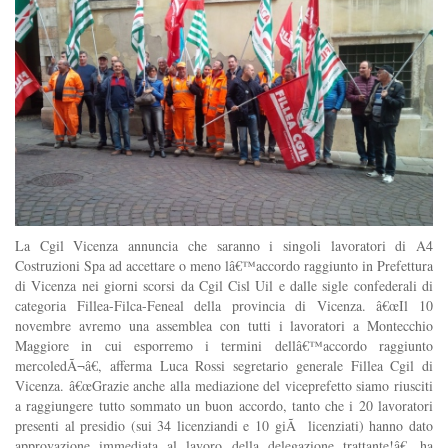
La Cgil Vicenza annuncia che saranno i singoli lavoratori di A4
Costruzioni Spa ad accettare o meno lâ€™accordo raggiunto in Prefettura
di Vicenza nei giorni scorsi da Cgil Cisl Uil e dalle sigle confederali di
categoria Fillea-Filca-Feneal della provincia di Vicenza. â€œIl 10
novembre avremo una assemblea con tutti i lavoratori a Montecchio
Maggiore in cui esporremo i termini dellâ€™accordo raggiunto
mercoledÃ¬â€, afferma Luca Rossi segretario generale Fillea Cgil di
Vicenza. â€œGrazie anche alla mediazione del viceprefetto siamo riusciti
a raggiungere tutto sommato un buon accordo, tanto che i 20 lavoratori
presenti al presidio (sui 34 licenziandi e 10 giÃ licenziati) hanno dato
approvazione immediata al lavoro della delegazione trattante!â€, ha