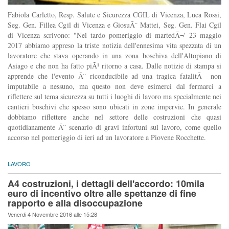
Fabiola Carletto, Resp. Salute e Sicurezza CGIL di Vicenza, Luca Rossi,
Seg. Gen. Fillea Cgil di Vicenza e GiosuÃ¨ Mattei, Seg. Gen. Flai Cgil
di Vicenza scrivono: "Nel tardo pomeriggio di martedÃ¬' 23 maggio
2017 abbiamo appreso la triste notizia dell'ennesima vita spezzata di un
lavoratore che stava operando in una zona boschiva dell'Altopiano di
Asiago e che non ha fatto piÃ¹ ritorno a casa. Dalle notizie di stampa si
apprende che l'evento Ã¨ riconducibile ad una tragica fatalitÃ non
imputabile a nessuno, ma questo non deve esimerci dal fermarci a
riflettere sul tema sicurezza su tutti i luoghi di lavoro ma specialmente nei
cantieri boschivi che spesso sono ubicati in zone impervie. In generale
dobbiamo riflettere anche nel settore delle costruzioni che quasi
quotidianamente Ã¨ scenario di gravi infortuni sul lavoro, come quello
accorso nel pomeriggio di ieri ad un lavoratore a Piovene Rocchette.
LAVORO
A4 costruzioni, i dettagli dell'accordo: 10mila
euro di incentivo oltre alle spettanze di fine
rapporto e alla disoccupazione
Venerdi 4 Novembre 2016 alle 15:28