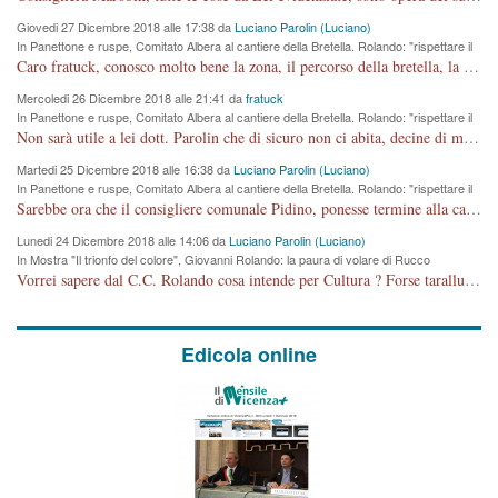
Giovedi 27 Dicembre 2018 alle 17:38 da
Luciano Parolin (Luciano)
In Panettone e ruspe, Comitato Albera al cantiere della Bretella. Rolando: "rispettare il
cronoprogramma"
Caro fratuck, conosco molto bene la zona, il percorso della bretella, la situazione dei cittadini, abito in Viale Trento. A partire dal 2003 ho partecipato al Comitato di Maddalene pro bretella, e a riunioni propositive per apportare modifiche al progetto. Numerose mie foto del territorio sono arrivate a Roma, altri miei interventi (non graditi dalla Sx) sono stati pubblicati dal GdV, assieme ad altri come Ciro Asproso, ora favorevole alla bretella. Ho partecipato alla raccolta firme per la chiusura della strada x 5 giorni eseguita dal Sindaco Hullwech per sforamento 180 Micro/g. Pertanto come impegno per la tematica sono apposto con la coscienza. Ora il Progetto è partito, fine! Voglio dire che la nuova Giunta "comunale" non c'entra più. L'opera sarà "malauguratamente" eseguita, ma non con il mio placet. Il Consigliere Comunale dovrebbe capire che la campagna elettorale è finita, con buona pace di tutti. Quello che invece dovrebbe interessare è la proprietà della strada, dall'uscita autostradale Ovest, sino alla Rotatoria dell'Albara, vi sono tre possessori: Autostrade SpA; La Provincia, il Comune. Come la mettiamo per il futuro ? I costi, da 50 sono saliti a 100 milioni di € come dire 20 milioni a KM (!) da non credere. Comunque si farà. Ma nessuno canti Vittoria, anzi meglio non farne un ulteriore fatto "partitico" per questioni elettorali o di seggio. Se mi manda la sua mail, sono disponibile ad inviare i documenti e le foto sopra descritte. Con ossequi, Luciano Parolin
Mercoledi 26 Dicembre 2018 alle 21:41 da
fratuck
In Panettone e ruspe, Comitato Albera al cantiere della Bretella. Rolando: "rispettare il
cronoprogramma"
Non sarà utile a lei dott. Parolin che di sicuro non ci abita, decine di migliaia di TIR, automobili e padroncini che passano quotidianamente per una strada appena rotabile, non è più possibile stendere i panni, attraversare la strada senza rischiare la morte, le case stanno crepando, i tempi sono cambiati e la bretella non passerà assolutamente per maddalene (ma cosa sta a dire?!), dia invece responsabilità a chi ha costruito tagliando la strada che doveva invece terminare a isola vicentina e non al moracchino lasciando Motta di Costabissara ancora in panne di traffico. I tempi sono cambiati dottore e se l'anagrafe della vita stagna nell'essere umano impressioni conservatrici, la società non le considera perchè va avanti, si industrializza e ha bisogno di infrastrutture e di sviluppo. Ultima considerazione, se è geloso di Rolando perchè vede in lui solo campagne politiche mentre si difendono i SOLI diritti dei cittadini, la preghiamo faccia considerazioni più appropriate. Saluti e complimenti per i suoi scritti.
Martedi 25 Dicembre 2018 alle 16:38 da
Luciano Parolin (Luciano)
In Panettone e ruspe, Comitato Albera al cantiere della Bretella. Rolando: "rispettare il
cronoprogramma"
Sarebbe ora che il consigliere comunale Pidino, ponesse termine alla campagna elettorale nel territorio del suo seggio Villaggio del Sole. La tiraca è iniziata, distruggerà 6 km di prateria ovest della città, ricca di fonti e sorgenti d'acqua. I cittadini di Maddalene non avranno più Pace la notte. Molta colpa per la costruzione di questa Strada è proprio del signor Rolando,dei suoi gazebo mobili e che vuol far passare questa opera VANDALICA come progetto "utile" a chi ? Non è cosa seria sig. Rolando!
Lunedi 24 Dicembre 2018 alle 14:06 da
Luciano Parolin (Luciano)
In Mostra "Il trionfo del colore", Giovanni Rolando: la paura di volare di Rucco
Vorrei sapere dal C.C. Rolando cosa intende per Cultura ? Forse tarallucci, vino e sagre, o spaghetti tricolori del PD ? Il continuo (s)parlare della mostra a Palazzo Chiericati caro consigliere DANNEGGIA FORTEMENTE l'immagine della città TUTTA e fa deviare i consensi che in RUSSIA (badi bene ex U.R.S.S.) sono ECCELLENTI. A livello artistico l'evento è di alta Valenza culturale, COMPITO di Tutta la Cittadinanza fare il possibile per propagandare l'iniziativa senza farne UN CASO PARTITICO come fa Lei da sempre. Meno Gazebo + Partecipazione! E così sia. Amen.
Edicola online