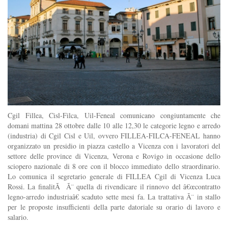
Cgil Fillea, Cisl-Filca, Uil-Feneal comunicano congiuntamente che
domani mattina 28 ottobre dalle 10 alle 12,30 le categorie legno e arredo
(industria) di Cgil Cisl e Uil, ovvero FILLEA-FILCA-FENEAL hanno
organizzato un presidio in piazza castello a Vicenza con i lavoratori del
settore delle province di Vicenza, Verona e Rovigo in occasione dello
sciopero nazionale di 8 ore con il blocco immediato dello straordinario.
Lo comunica il segretario generale di FILLEA Cgil di Vicenza Luca
Rossi. La finalitÃ Ã¨ quella di rivendicare il rinnovo del â€œcontratto
legno-arredo industriaâ€ scaduto sette mesi fa. La trattativa Ã¨ in stallo
per le proposte insufficienti della parte datoriale su orario di lavoro e
salario.