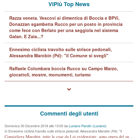
ViPiù Top News
Razza veneta. Vescovi si dimentica di Boccia e BPVi,
Donazzan sgambetta Rucco per un posto in provincia
come fece con Berlato per una seggiola nel sistema
Galan. E Zaia...?
Ennesimo ciclista travolto sulle strisce pedonali,
Alessandra Marobin (Pd): "il Comune si svegli"
Raffaele Colombara boccia Rucco su Campo Marzo,
giocattoli, mostre, monumenti, turismo
Commenti degli utenti
Domenica 30 Dicembre 2018 alle 13:00 da
Luciano Parolin (Luciano)
In Ennesimo ciclista travolto sulle strisce pedonali, Alessandra Marobin (Pd): "il
Comune si svegli"
Consigliera Marobin, tutte le cose da Lei evidenziate, sono opera del suo ex Assessore e compagno di Partito Antonio Marco Dalla Pozza Assessore alla "progettazione" di piste ciclabili e altre porcherie. A lui manderei il conto da saldare per incidenti e danni alle persone. E' ora che "finiamola." Avete perso rassegnatevi. qui IL SINDACO RUCCO NON C'ENTRA PER NIENTE. CAPITO!!!!!!!! Amen.