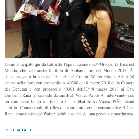
Come anticipato qui da Edoardo Pepe il Leone dâ€™Oro per la Pace nel
Mondo, che vale anche il titolo di Ambasciatore nel Mondo 2018, Ã¨
stato assegnato la sera del 28 aprile al Comm. Walter Simon Arbib (al
centro nella foto) con protocollo n. 40300 del 8 marzo 2018 della Camera
dei Deputati e con protocollo 40301 dellâ€™8 marzo 2018 al Cav.
Giovanni Rana (il secondo da sinistra). Walter Arbib Ã¨ intervenuto con
un commento lungo e articolato in un dibattito su VicenzaPiÃ¹, alcuni
anni fa. Conosco solo di riflesso e soprattutto come consumatrice il Cav.
Rana, conosco invece Walter Arbib e so che Ã¨ una persona straordinaria.
POLITICA
,
FATTI