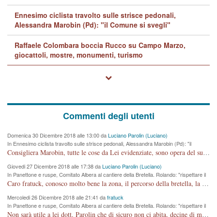
Ennesimo ciclista travolto sulle strisce pedonali,
Alessandra Marobin (Pd): "il Comune si svegli"
Raffaele Colombara boccia Rucco su Campo Marzo,
giocattoli, mostre, monumenti, turismo
Commenti degli utenti
Domenica 30 Dicembre 2018 alle 13:00 da
Luciano Parolin (Luciano)
In Ennesimo ciclista travolto sulle strisce pedonali, Alessandra Marobin (Pd): "il
Comune si svegli"
Consigliera Marobin, tutte le cose da Lei evidenziate, sono opera del suo ex Assessore e compagno di Partito Antonio Marco Dalla Pozza Assessore alla "progettazione" di piste ciclabili e altre porcherie. A lui manderei il conto da saldare per incidenti e danni alle persone. E' ora che "finiamola." Avete perso rassegnatevi. qui IL SINDACO RUCCO NON C'ENTRA PER NIENTE. CAPITO!!!!!!!! Amen.
Giovedi 27 Dicembre 2018 alle 17:38 da
Luciano Parolin (Luciano)
In Panettone e ruspe, Comitato Albera al cantiere della Bretella. Rolando: "rispettare il
cronoprogramma"
Caro fratuck, conosco molto bene la zona, il percorso della bretella, la situazione dei cittadini, abito in Viale Trento. A partire dal 2003 ho partecipato al Comitato di Maddalene pro bretella, e a riunioni propositive per apportare modifiche al progetto. Numerose mie foto del territorio sono arrivate a Roma, altri miei interventi (non graditi dalla Sx) sono stati pubblicati dal GdV, assieme ad altri come Ciro Asproso, ora favorevole alla bretella. Ho partecipato alla raccolta firme per la chiusura della strada x 5 giorni eseguita dal Sindaco Hullwech per sforamento 180 Micro/g. Pertanto come impegno per la tematica sono apposto con la coscienza. Ora il Progetto è partito, fine! Voglio dire che la nuova Giunta "comunale" non c'entra più. L'opera sarà "malauguratamente" eseguita, ma non con il mio placet. Il Consigliere Comunale dovrebbe capire che la campagna elettorale è finita, con buona pace di tutti. Quello che invece dovrebbe interessare è la proprietà della strada, dall'uscita autostradale Ovest, sino alla Rotatoria dell'Albara, vi sono tre possessori: Autostrade SpA; La Provincia, il Comune. Come la mettiamo per il futuro ? I costi, da 50 sono saliti a 100 milioni di € come dire 20 milioni a KM (!) da non credere. Comunque si farà. Ma nessuno canti Vittoria, anzi meglio non farne un ulteriore fatto "partitico" per questioni elettorali o di seggio. Se mi manda la sua mail, sono disponibile ad inviare i documenti e le foto sopra descritte. Con ossequi, Luciano Parolin
Mercoledi 26 Dicembre 2018 alle 21:41 da
fratuck
In Panettone e ruspe, Comitato Albera al cantiere della Bretella. Rolando: "rispettare il
cronoprogramma"
Non sarà utile a lei dott. Parolin che di sicuro non ci abita, decine di migliaia di TIR, automobili e padroncini che passano quotidianamente per una strada appena rotabile, non è più possibile stendere i panni, attraversare la strada senza rischiare la morte, le case stanno crepando, i tempi sono cambiati e la bretella non passerà assolutamente per maddalene (ma cosa sta a dire?!), dia invece responsabilità a chi ha costruito tagliando la strada che doveva invece terminare a isola vicentina e non al moracchino lasciando Motta di Costabissara ancora in panne di traffico. I tempi sono cambiati dottore e se l'anagrafe della vita stagna nell'essere umano impressioni conservatrici, la società non le considera perchè va avanti, si industrializza e ha bisogno di infrastrutture e di sviluppo. Ultima considerazione, se è geloso di Rolando perchè vede in lui solo campagne politiche mentre si difendono i SOLI diritti dei cittadini, la preghiamo faccia considerazioni più appropriate. Saluti e complimenti per i suoi scritti.