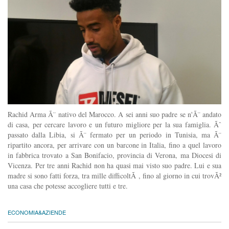
Rachid Arma Ã¨ nativo del Marocco. A sei anni suo padre se n'Ã¨ andato
di casa, per cercare lavoro e un futuro migliore per la sua famiglia. Ãˆ
passato dalla Libia, si Ã¨ fermato per un periodo in Tunisia, ma Ã¨
ripartito ancora, per arrivare con un barcone in Italia, fino a quel lavoro
in fabbrica trovato a San Bonifacio, provincia di Verona, ma Diocesi di
Vicenza. Per tre anni Rachid non ha quasi mai visto suo padre. Lui e sua
madre si sono fatti forza, tra mille difficoltÃ , fino al giorno in cui trovÃ²
una casa che potesse accogliere tutti e tre.
ECONOMIA&AZIENDE