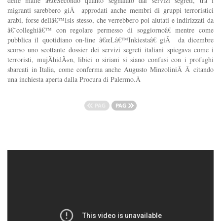
delle mafie â€œSecondo quanto segnalato dai servizi segreti, tra i
migranti sarebbero giÃ approdati anche membri di gruppi terroristici
arabi, forse dellâ€™Isis stesso, che verrebbero poi aiutati e indirizzati da
â€˜colleghiâ€™ con regolare permesso di soggiornoâ€ mentre come
pubblica il quotidiano on-line â€œLâ€™Inkiestaâ€ giÃ da dicembre
scorso uno scottante dossier dei servizi segreti italiani spiegava come i
terroristi, mujÄhidÄ«n, libici o siriani si siano confusi con i profughi
sbarcati in Italia, come conferma anche Augusto MinzoliniÂ Â citando
una inchiesta aperta dalla Procura di Palermo.Â