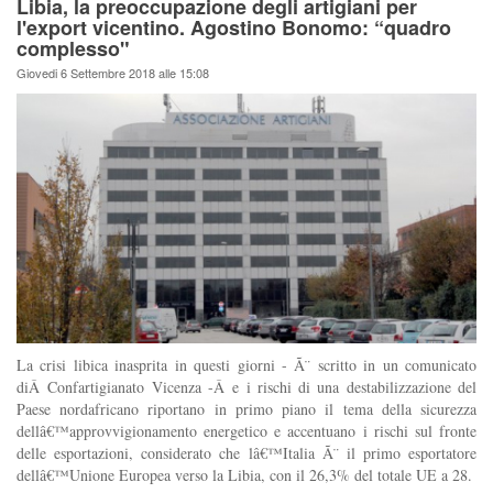
Libia, la preoccupazione degli artigiani per
l'export vicentino. Agostino Bonomo: “quadro
complesso"
Giovedi 6 Settembre 2018 alle 15:08
La crisi libica inasprita in questi giorni - Ã¨ scritto in un comunicato
diÂ Confartigianato Vicenza -Â e i rischi di una destabilizzazione del
Paese nordafricano riportano in primo piano il tema della sicurezza
dellâ€™approvvigionamento energetico e accentuano i rischi sul fronte
delle esportazioni, considerato che lâ€™Italia Ã¨ il primo esportatore
dellâ€™Unione Europea verso la Libia, con il 26,3% del totale UE a 28.