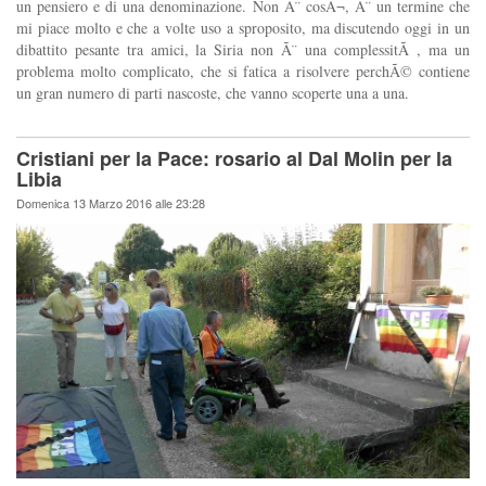
un pensiero e di una denominazione. Non Ã¨ cosÃ¬, Ã¨ un termine che
mi piace molto e che a volte uso a sproposito, ma discutendo oggi in un
dibattito pesante tra amici, la Siria non Ã¨ una complessitÃ , ma un
problema molto complicato, che si fatica a risolvere perchÃ© contiene
un gran numero di parti nascoste, che vanno scoperte una a una.
Cristiani per la Pace: rosario al Dal Molin per la
Libia
Domenica 13 Marzo 2016 alle 23:28