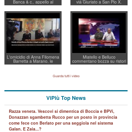
Banca & c., appello al
via Giuriato a San Pio X.
sottosegretario Alessio
Vicenza ai Vicentini: “faremo
Villarosa: per mettere ordine
un regalo di Natale ai
convochi con Di Maio CNCU
residenti”
a supporto della cabina di
regia al Mef
L'omicidio di Anna Filomena
Miatello e Belluco
Barretta a Marano, le
commentano bozza su ristori
indagini dei carabinieri di
BPVi e Veneto Banca
Vicenza sul marito Angelo
Lavarra: più avvincenti di
Guarda tutti i video
quelle di... Barbara D'Urso
ViPiù Top News
Razza veneta. Vescovi si dimentica di Boccia e BPVi,
Donazzan sgambetta Rucco per un posto in provincia
come fece con Berlato per una seggiola nel sistema
Galan. E Zaia...?