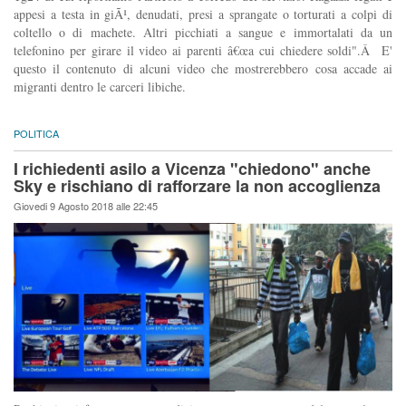
appesi a testa in giÃ¹, denudati, presi a sprangate o torturati a colpi di
coltello o di machete. Altri picchiati a sangue e immortalati da un
telefonino per girare il video ai parenti â€œa cui chiedere soldi".Â E'
questo il contenuto di alcuni video che mostrerebbero cosa accade ai
migranti dentro le carceri libiche.
POLITICA
I richiedenti asilo a Vicenza "chiedono" anche
Sky e rischiano di rafforzare la non accoglienza
Giovedi 9 Agosto 2018 alle 22:45