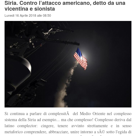
Siria. Contro l’attacco americano, detto da una
vicentina e sionista
Lunedi 16 Aprile 2018 alle 08:50
Si continua a parlare di complessitÃ del Medio Oriente nel complesso
sistema della Siria ad esempio... ma che complesso! Complesso deriva dal
latino complector: cingere, tenere avvinto strettamente e in senso
metaforico comprendere, abbracciare, unire intorno a sÃ© sotto l'egida di