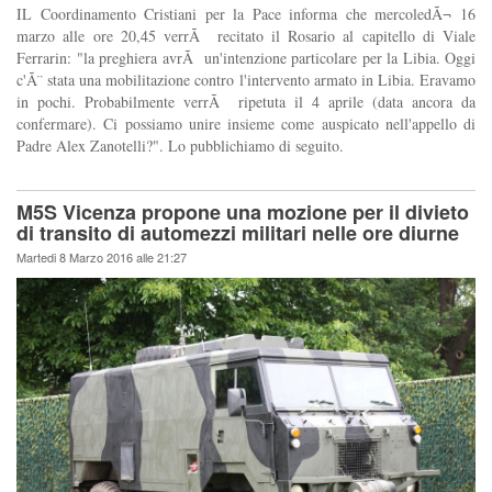
IL Coordinamento Cristiani per la Pace informa che mercoledÃ¬ 16
marzo alle ore 20,45 verrÃ recitato il Rosario al capitello di Viale
Ferrarin: "la preghiera avrÃ un'intenzione particolare per la Libia. Oggi
c'Ã¨ stata una mobilitazione contro l'intervento armato in Libia. Eravamo
in pochi. Probabilmente verrÃ ripetuta il 4 aprile (data ancora da
confermare). Ci possiamo unire insieme come auspicato nell'appello di
Padre Alex Zanotelli?". Lo pubblichiamo di seguito.
M5S Vicenza propone una mozione per il divieto
di transito di automezzi militari nelle ore diurne
Martedi 8 Marzo 2016 alle 21:27