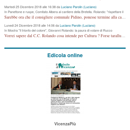
Martedi 25 Dicembre 2018 alle 16:38 da
Luciano Parolin (Luciano)
In Panettone e ruspe, Comitato Albera al cantiere della Bretella. Rolando: "rispettare il
cronoprogramma"
Sarebbe ora che il consigliere comunale Pidino, ponesse termine alla campagna elettorale nel territorio del suo seggio Villaggio del Sole. La tiraca è iniziata, distruggerà 6 km di prateria ovest della città, ricca di fonti e sorgenti d'acqua. I cittadini di Maddalene non avranno più Pace la notte. Molta colpa per la costruzione di questa Strada è proprio del signor Rolando,dei suoi gazebo mobili e che vuol far passare questa opera VANDALICA come progetto "utile" a chi ? Non è cosa seria sig. Rolando!
Lunedi 24 Dicembre 2018 alle 14:06 da
Luciano Parolin (Luciano)
In Mostra "Il trionfo del colore", Giovanni Rolando: la paura di volare di Rucco
Vorrei sapere dal C.C. Rolando cosa intende per Cultura ? Forse tarallucci, vino e sagre, o spaghetti tricolori del PD ? Il continuo (s)parlare della mostra a Palazzo Chiericati caro consigliere DANNEGGIA FORTEMENTE l'immagine della città TUTTA e fa deviare i consensi che in RUSSIA (badi bene ex U.R.S.S.) sono ECCELLENTI. A livello artistico l'evento è di alta Valenza culturale, COMPITO di Tutta la Cittadinanza fare il possibile per propagandare l'iniziativa senza farne UN CASO PARTITICO come fa Lei da sempre. Meno Gazebo + Partecipazione! E così sia. Amen.
Edicola online
VicenzaPiù