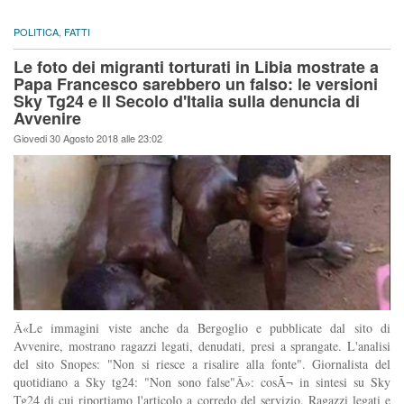
POLITICA
,
FATTI
Le foto dei migranti torturati in Libia mostrate a
Papa Francesco sarebbero un falso: le versioni
Sky Tg24 e Il Secolo d'Italia sulla denuncia di
Avvenire
Giovedi 30 Agosto 2018 alle 23:02
Â«Le immagini viste anche da Bergoglio e pubblicate dal sito di
Avvenire, mostrano ragazzi legati, denudati, presi a sprangate. L'analisi
del sito Snopes: "Non si riesce a risalire alla fonte". Giornalista del
quotidiano a Sky tg24: "Non sono false"Â»: cosÃ¬ in sintesi su Sky
Tg24 di cui riportiamo l'articolo a corredo del servizio. Ragazzi legati e