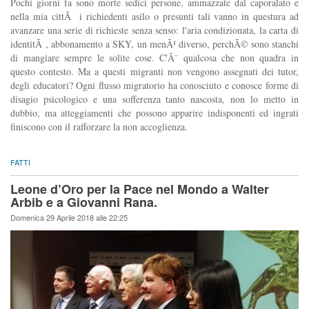
Pochi giorni fa sono morte sedici persone, ammazzate dal caporalato e
nella mia cittÃ i richiedenti asilo o presunti tali vanno in questura ad
avanzare una serie di richieste senza senso: l'aria condizionata, la carta di
identitÃ , abbonamento a SKY, un menÃ¹ diverso, perchÃ© sono stanchi
di mangiare sempre le solite cose. C'Ã¨ qualcosa che non quadra in
questo contesto. Ma a questi migranti non vengono assegnati dei tutor,
degli educatori? Ogni flusso migratorio ha conosciuto e conosce forme di
disagio psicologico e una sofferenza tanto nascosta, non lo metto in
dubbio, ma atteggiamenti che possono apparire indisponenti ed ingrati
finiscono con il rafforzare la non accoglienza.
FATTI
Leone d’Oro per la Pace nel Mondo a Walter
Arbib e a Giovanni Rana.
Domenica 29 Aprile 2018 alle 22:25