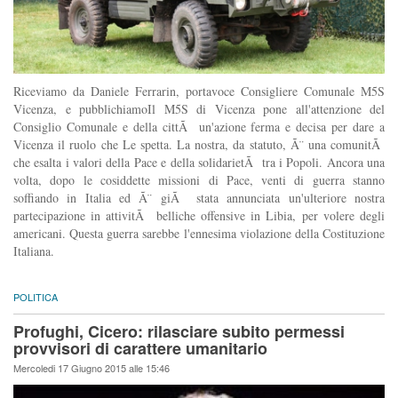
Riceviamo da Daniele Ferrarin, portavoce Consigliere Comunale M5S
Vicenza, e pubblichiamoIl M5S di Vicenza pone all'attenzione del
Consiglio Comunale e della cittÃ un'azione ferma e decisa per dare a
Vicenza il ruolo che Le spetta. La nostra, da statuto, Ã¨ una comunitÃ
che esalta i valori della Pace e della solidarietÃ tra i Popoli. Ancora una
volta, dopo le cosiddette missioni di Pace, venti di guerra stanno
soffiando in Italia ed Ã¨ giÃ stata annunciata un'ulteriore nostra
partecipazione in attivitÃ belliche offensive in Libia, per volere degli
americani. Questa guerra sarebbe l'ennesima violazione della Costituzione
Italiana.
POLITICA
Profughi, Cicero: rilasciare subito permessi
provvisori di carattere umanitario
Mercoledi 17 Giugno 2015 alle 15:46