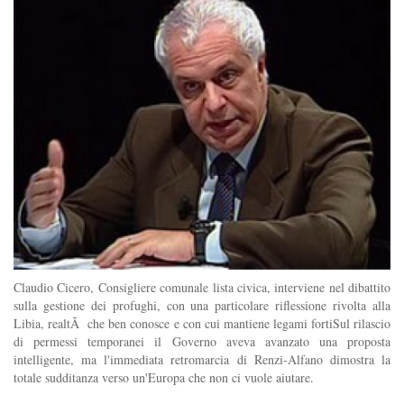
Claudio Cicero, Consigliere comunale lista civica, interviene nel dibattito
sulla gestione dei profughi, con una particolare riflessione rivolta alla
Libia, realtÃ che ben conosce e con cui mantiene legami fortiSul rilascio
di permessi temporanei il Governo aveva avanzato una proposta
intelligente, ma l'immediata retromarcia di Renzi-Alfano dimostra la
totale sudditanza verso un'Europa che non ci vuole aiutare.