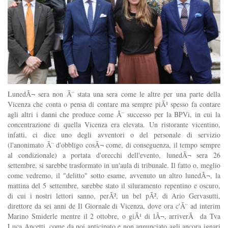
LunedÃ¬ sera non Ã¨ stata una sera come le altre per una parte della
Vicenza che conta o pensa di contare ma sempre piÃ¹ spesso fa contare
agli altri i danni che produce come Ã¨ successo per la BPVi, in cui la
concentrazione di quella Vicenza era elevata. Un ristorante vicentino,
infatti, ci dice uno degli avventori o del personale di servizio
(l'anonimato Ã¨ d'obbligo cosÃ¬ come, di conseguenza, il tempo sempre
al condizionale) a portata d'orecchi dell'evento, lunedÃ¬ sera 26
settembre, si sarebbe trasformato in un'aula di tribunale. Il fatto o, meglio
come vedremo, il "delitto" sotto esame, avvenuto un altro lunedÃ¬, la
mattina del 5 settembre, sarebbe stato il siluramento repentino e oscuro,
di cui i nostri lettori sanno, perÃ², un bel pÃ², di Ario Gervasutti,
direttore da sei anni de Il Giornale di Vicenza, dove ora c'Ã¨ ad interim
Marino Smiderle mentre il 2 ottobre, o giÃ¹ di lÃ¬, arriverÃ da Tva
Luca Ancetti, come da noi anticipato e non annunciato agli ancora ignari