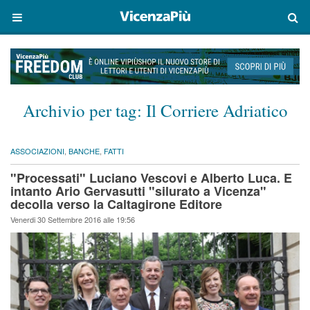
Archivio per tag:
Il Corriere Adriatico
ASSOCIAZIONI
,
BANCHE
,
FATTI
"Processati" Luciano Vescovi e Alberto Luca. E
intanto Ario Gervasutti "silurato a Vicenza"
decolla verso la Caltagirone Editore
Venerdi 30 Settembre 2016 alle 19:56