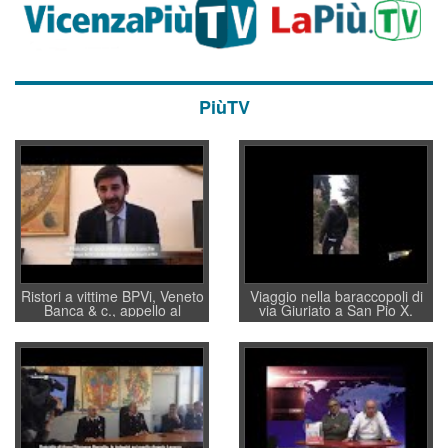
PiùTV
Ristori a vittime BPVi, Veneto
Viaggio nella baraccopoli di
Banca & c., appello al
via Giuriato a San Pio X.
sottosegretario Alessio
Vicenza ai Vicentini: “faremo
Villarosa: per mettere ordine
un regalo di Natale ai
convochi con Di Maio CNCU
residenti”
a supporto della cabina di
regia al Mef