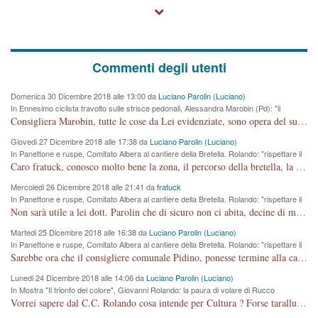
Commenti degli utenti
Domenica 30 Dicembre 2018 alle 13:00 da
Luciano Parolin (Luciano)
In Ennesimo ciclista travolto sulle strisce pedonali, Alessandra Marobin (Pd): "il
Comune si svegli"
Consigliera Marobin, tutte le cose da Lei evidenziate, sono opera del suo ex Assessore e compagno di Partito Antonio Marco Dalla Pozza Assessore alla "progettazione" di piste ciclabili e altre porcherie. A lui manderei il conto da saldare per incidenti e danni alle persone. E' ora che "finiamola." Avete perso rassegnatevi. qui IL SINDACO RUCCO NON C'ENTRA PER NIENTE. CAPITO!!!!!!!! Amen.
Giovedi 27 Dicembre 2018 alle 17:38 da
Luciano Parolin (Luciano)
In Panettone e ruspe, Comitato Albera al cantiere della Bretella. Rolando: "rispettare il
cronoprogramma"
Caro fratuck, conosco molto bene la zona, il percorso della bretella, la situazione dei cittadini, abito in Viale Trento. A partire dal 2003 ho partecipato al Comitato di Maddalene pro bretella, e a riunioni propositive per apportare modifiche al progetto. Numerose mie foto del territorio sono arrivate a Roma, altri miei interventi (non graditi dalla Sx) sono stati pubblicati dal GdV, assieme ad altri come Ciro Asproso, ora favorevole alla bretella. Ho partecipato alla raccolta firme per la chiusura della strada x 5 giorni eseguita dal Sindaco Hullwech per sforamento 180 Micro/g. Pertanto come impegno per la tematica sono apposto con la coscienza. Ora il Progetto è partito, fine! Voglio dire che la nuova Giunta "comunale" non c'entra più. L'opera sarà "malauguratamente" eseguita, ma non con il mio placet. Il Consigliere Comunale dovrebbe capire che la campagna elettorale è finita, con buona pace di tutti. Quello che invece dovrebbe interessare è la proprietà della strada, dall'uscita autostradale Ovest, sino alla Rotatoria dell'Albara, vi sono tre possessori: Autostrade SpA; La Provincia, il Comune. Come la mettiamo per il futuro ? I costi, da 50 sono saliti a 100 milioni di € come dire 20 milioni a KM (!) da non credere. Comunque si farà. Ma nessuno canti Vittoria, anzi meglio non farne un ulteriore fatto "partitico" per questioni elettorali o di seggio. Se mi manda la sua mail, sono disponibile ad inviare i documenti e le foto sopra descritte. Con ossequi, Luciano Parolin
Mercoledi 26 Dicembre 2018 alle 21:41 da
fratuck
In Panettone e ruspe, Comitato Albera al cantiere della Bretella. Rolando: "rispettare il
cronoprogramma"
Non sarà utile a lei dott. Parolin che di sicuro non ci abita, decine di migliaia di TIR, automobili e padroncini che passano quotidianamente per una strada appena rotabile, non è più possibile stendere i panni, attraversare la strada senza rischiare la morte, le case stanno crepando, i tempi sono cambiati e la bretella non passerà assolutamente per maddalene (ma cosa sta a dire?!), dia invece responsabilità a chi ha costruito tagliando la strada che doveva invece terminare a isola vicentina e non al moracchino lasciando Motta di Costabissara ancora in panne di traffico. I tempi sono cambiati dottore e se l'anagrafe della vita stagna nell'essere umano impressioni conservatrici, la società non le considera perchè va avanti, si industrializza e ha bisogno di infrastrutture e di sviluppo. Ultima considerazione, se è geloso di Rolando perchè vede in lui solo campagne politiche mentre si difendono i SOLI diritti dei cittadini, la preghiamo faccia considerazioni più appropriate. Saluti e complimenti per i suoi scritti.
Martedi 25 Dicembre 2018 alle 16:38 da
Luciano Parolin (Luciano)
In Panettone e ruspe, Comitato Albera al cantiere della Bretella. Rolando: "rispettare il
cronoprogramma"
Sarebbe ora che il consigliere comunale Pidino, ponesse termine alla campagna elettorale nel territorio del suo seggio Villaggio del Sole. La tiraca è iniziata, distruggerà 6 km di prateria ovest della città, ricca di fonti e sorgenti d'acqua. I cittadini di Maddalene non avranno più Pace la notte. Molta colpa per la costruzione di questa Strada è proprio del signor Rolando,dei suoi gazebo mobili e che vuol far passare questa opera VANDALICA come progetto "utile" a chi ? Non è cosa seria sig. Rolando!
Lunedi 24 Dicembre 2018 alle 14:06 da
Luciano Parolin (Luciano)
In Mostra "Il trionfo del colore", Giovanni Rolando: la paura di volare di Rucco
Vorrei sapere dal C.C. Rolando cosa intende per Cultura ? Forse tarallucci, vino e sagre, o spaghetti tricolori del PD ? Il continuo (s)parlare della mostra a Palazzo Chiericati caro consigliere DANNEGGIA FORTEMENTE l'immagine della città TUTTA e fa deviare i consensi che in RUSSIA (badi bene ex U.R.S.S.) sono ECCELLENTI. A livello artistico l'evento è di alta Valenza culturale, COMPITO di Tutta la Cittadinanza fare il possibile per propagandare l'iniziativa senza farne UN CASO PARTITICO come fa Lei da sempre. Meno Gazebo + Partecipazione! E così sia. Amen.