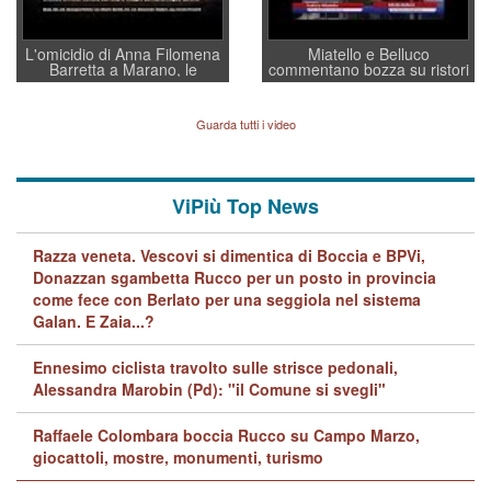
L'omicidio di Anna Filomena
Miatello e Belluco
Barretta a Marano, le
commentano bozza su ristori
indagini dei carabinieri di
BPVi e Veneto Banca
Vicenza sul marito Angelo
Lavarra: più avvincenti di
Guarda tutti i video
quelle di... Barbara D'Urso
ViPiù Top News
Razza veneta. Vescovi si dimentica di Boccia e BPVi,
Donazzan sgambetta Rucco per un posto in provincia
come fece con Berlato per una seggiola nel sistema
Galan. E Zaia...?
Ennesimo ciclista travolto sulle strisce pedonali,
Alessandra Marobin (Pd): "il Comune si svegli"
Raffaele Colombara boccia Rucco su Campo Marzo,
giocattoli, mostre, monumenti, turismo