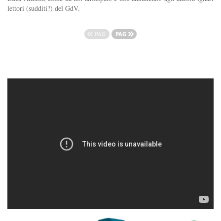
lettori (sudditi?) del GdV.