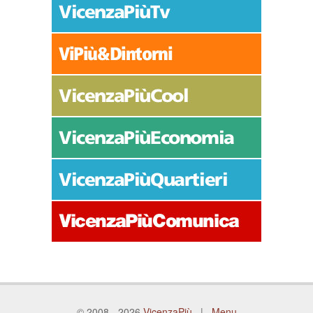
© 2008 - 2026
VicenzaPiù
|
Menu