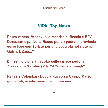
Vicenza sul marito Angelo
Lavarra: più avvincenti di
Guarda tutti i video
quelle di... Barbara D'Urso
ViPiù Top News
Razza veneta. Vescovi si dimentica di Boccia e BPVi,
Donazzan sgambetta Rucco per un posto in provincia
come fece con Berlato per una seggiola nel sistema
Galan. E Zaia...?
Ennesimo ciclista travolto sulle strisce pedonali,
Alessandra Marobin (Pd): "il Comune si svegli"
Raffaele Colombara boccia Rucco su Campo Marzo,
giocattoli, mostre, monumenti, turismo