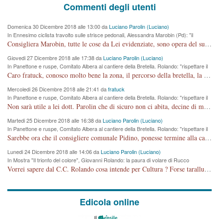
Commenti degli utenti
Domenica 30 Dicembre 2018 alle 13:00 da
Luciano Parolin (Luciano)
In Ennesimo ciclista travolto sulle strisce pedonali, Alessandra Marobin (Pd): "il
Comune si svegli"
Consigliera Marobin, tutte le cose da Lei evidenziate, sono opera del suo ex Assessore e compagno di Partito Antonio Marco Dalla Pozza Assessore alla "progettazione" di piste ciclabili e altre porcherie. A lui manderei il conto da saldare per incidenti e danni alle persone. E' ora che "finiamola." Avete perso rassegnatevi. qui IL SINDACO RUCCO NON C'ENTRA PER NIENTE. CAPITO!!!!!!!! Amen.
Giovedi 27 Dicembre 2018 alle 17:38 da
Luciano Parolin (Luciano)
In Panettone e ruspe, Comitato Albera al cantiere della Bretella. Rolando: "rispettare il
cronoprogramma"
Caro fratuck, conosco molto bene la zona, il percorso della bretella, la situazione dei cittadini, abito in Viale Trento. A partire dal 2003 ho partecipato al Comitato di Maddalene pro bretella, e a riunioni propositive per apportare modifiche al progetto. Numerose mie foto del territorio sono arrivate a Roma, altri miei interventi (non graditi dalla Sx) sono stati pubblicati dal GdV, assieme ad altri come Ciro Asproso, ora favorevole alla bretella. Ho partecipato alla raccolta firme per la chiusura della strada x 5 giorni eseguita dal Sindaco Hullwech per sforamento 180 Micro/g. Pertanto come impegno per la tematica sono apposto con la coscienza. Ora il Progetto è partito, fine! Voglio dire che la nuova Giunta "comunale" non c'entra più. L'opera sarà "malauguratamente" eseguita, ma non con il mio placet. Il Consigliere Comunale dovrebbe capire che la campagna elettorale è finita, con buona pace di tutti. Quello che invece dovrebbe interessare è la proprietà della strada, dall'uscita autostradale Ovest, sino alla Rotatoria dell'Albara, vi sono tre possessori: Autostrade SpA; La Provincia, il Comune. Come la mettiamo per il futuro ? I costi, da 50 sono saliti a 100 milioni di € come dire 20 milioni a KM (!) da non credere. Comunque si farà. Ma nessuno canti Vittoria, anzi meglio non farne un ulteriore fatto "partitico" per questioni elettorali o di seggio. Se mi manda la sua mail, sono disponibile ad inviare i documenti e le foto sopra descritte. Con ossequi, Luciano Parolin
Mercoledi 26 Dicembre 2018 alle 21:41 da
fratuck
In Panettone e ruspe, Comitato Albera al cantiere della Bretella. Rolando: "rispettare il
cronoprogramma"
Non sarà utile a lei dott. Parolin che di sicuro non ci abita, decine di migliaia di TIR, automobili e padroncini che passano quotidianamente per una strada appena rotabile, non è più possibile stendere i panni, attraversare la strada senza rischiare la morte, le case stanno crepando, i tempi sono cambiati e la bretella non passerà assolutamente per maddalene (ma cosa sta a dire?!), dia invece responsabilità a chi ha costruito tagliando la strada che doveva invece terminare a isola vicentina e non al moracchino lasciando Motta di Costabissara ancora in panne di traffico. I tempi sono cambiati dottore e se l'anagrafe della vita stagna nell'essere umano impressioni conservatrici, la società non le considera perchè va avanti, si industrializza e ha bisogno di infrastrutture e di sviluppo. Ultima considerazione, se è geloso di Rolando perchè vede in lui solo campagne politiche mentre si difendono i SOLI diritti dei cittadini, la preghiamo faccia considerazioni più appropriate. Saluti e complimenti per i suoi scritti.
Martedi 25 Dicembre 2018 alle 16:38 da
Luciano Parolin (Luciano)
In Panettone e ruspe, Comitato Albera al cantiere della Bretella. Rolando: "rispettare il
cronoprogramma"
Sarebbe ora che il consigliere comunale Pidino, ponesse termine alla campagna elettorale nel territorio del suo seggio Villaggio del Sole. La tiraca è iniziata, distruggerà 6 km di prateria ovest della città, ricca di fonti e sorgenti d'acqua. I cittadini di Maddalene non avranno più Pace la notte. Molta colpa per la costruzione di questa Strada è proprio del signor Rolando,dei suoi gazebo mobili e che vuol far passare questa opera VANDALICA come progetto "utile" a chi ? Non è cosa seria sig. Rolando!
Lunedi 24 Dicembre 2018 alle 14:06 da
Luciano Parolin (Luciano)
In Mostra "Il trionfo del colore", Giovanni Rolando: la paura di volare di Rucco
Vorrei sapere dal C.C. Rolando cosa intende per Cultura ? Forse tarallucci, vino e sagre, o spaghetti tricolori del PD ? Il continuo (s)parlare della mostra a Palazzo Chiericati caro consigliere DANNEGGIA FORTEMENTE l'immagine della città TUTTA e fa deviare i consensi che in RUSSIA (badi bene ex U.R.S.S.) sono ECCELLENTI. A livello artistico l'evento è di alta Valenza culturale, COMPITO di Tutta la Cittadinanza fare il possibile per propagandare l'iniziativa senza farne UN CASO PARTITICO come fa Lei da sempre. Meno Gazebo + Partecipazione! E così sia. Amen.
Edicola online