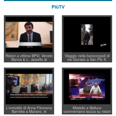
PiùTV
Ristori a vittime BPVi, Veneto
Viaggio nella baraccopoli di
Banca & c., appello al
via Giuriato a San Pio X.
sottosegretario Alessio
Vicenza ai Vicentini: “faremo
Villarosa: per mettere ordine
un regalo di Natale ai
convochi con Di Maio CNCU
residenti”
a supporto della cabina di
regia al Mef
L'omicidio di Anna Filomena
Miatello e Belluco
Barretta a Marano, le
commentano bozza su ristori
indagini dei carabinieri di
BPVi e Veneto Banca