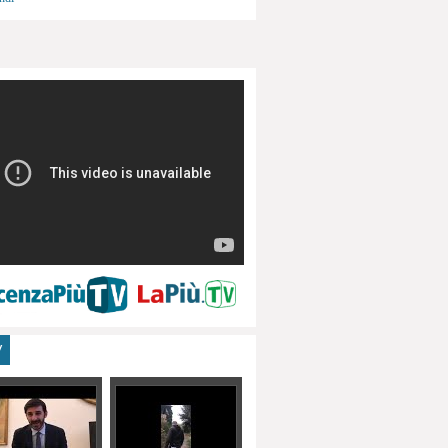
menti, turismo
V