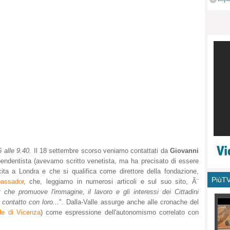
monu
6 alle 9.40.
Il 18 settembre scorso veniamo contattati da
Giovanni
pendentista (avevamo scritto venetista, ma ha precisato di essere
cita a Londra e che si qualifica come direttore della fondazione,
PiùT
assador
, che, leggiamo in numerosi articoli e sul suo sito, Ã¨
it che promuove l'immagine, il lavoro e gli interessi dei Cittadini
contatto con loro...
". Dalla-Valle assurge anche alle cronache del
ale di Vicenza
) come espressione dell'autonomismo correlato con