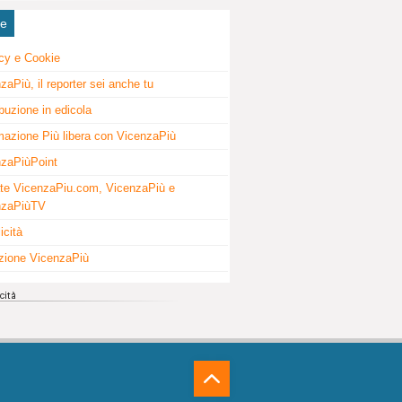
ne
cy e Cookie
zaPiù, il reporter sei anche tu
ibuzione in edicola
mazione Più libera con VicenzaPiù
zaPiùPoint
te VicenzaPiu.com, VicenzaPiù e
nzaPiùTV
icità
zione VicenzaPiù
⁁