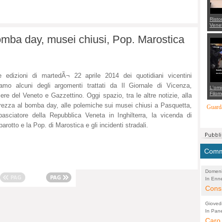
Risto
Venet
appel
ba day, musei chiusi, Pop. Marostica
Aless
mette
con 
suppo
regia
e edizioni di martedÃ¬ 22 aprile 2014 dei quotidiani vicentini
amo alcuni degli argomenti trattati da Il Giornale di Vicenza,
L'omi
Filom
iere del Veneto e Gazzettino. Oggi spazio, tra le altre notizie,
alla
Maran
rezza al bomba day,
alle polemiche sui musei chiusi a Pasquetta,
carab
Guarda
marit
basciatore della Repubblica Veneta in Inghilterra,
la vicenda di
più a
di...
arotto e la Pop. di Marostica e gli incidenti stradali.
Comme
Domeni
In Enne
(Lucian
Alessan
Consi
evide
Gioved
Asses
In Pane
(Lucian
Bretell
Caro 
Marco