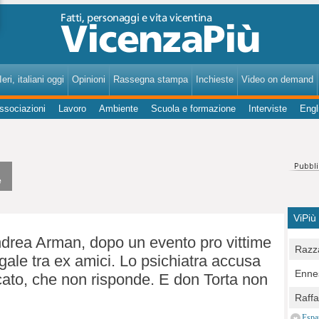
VicenzaPiù - Notizie, Inchieste, Analisi su Vicenza e provincia
eri, italiani oggi
Opinioni
Rassegna stampa
Inchieste
Video on demand
ssociazioni
Lavoro
Ambiente
Scuola e formazione
Interviste
Engl
e
ViPiù
ndrea Arman, dopo un evento pro vittime
Razza
ale tra ex amici. Lo psichiatra accusa
Bocc
Ennes
ocato, che non risponde. E don Torta non
per u
pedon
Berla
Raff
Comun
E Zai
Campo
Espa