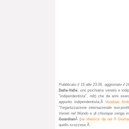
Pubblicato il 15 alle 23.05, aggiornato il 1
Dalla-Valle
, uno psichiatra veneto e indi
"indipendentista", ndr) che da anni eser
appunto indipendentista,Â
Venetian Amb
"
l'organizzazione internazionale non-prof
Veneti nel Mondo e di chiunque venga in 
Guardian
Â (
ne riferisce da noi Il Giorn
quello scozzese.Â