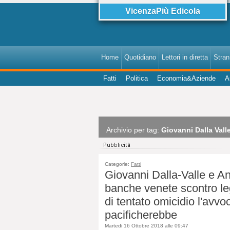
VicenzaPiù Edicola
Home
Quotidiano
Lettori in diretta
StranI
Fatti
Politica
Economia&Aziende
A
Archivio per tag:
Giovanni Dalla Vall
Categorie:
Fatti
Giovanni Dalla-Valle e A
banche venete scontro leg
di tentato omicidio l'avv
pacificherebbe
Martedi 16 Ottobre 2018 alle 09:47