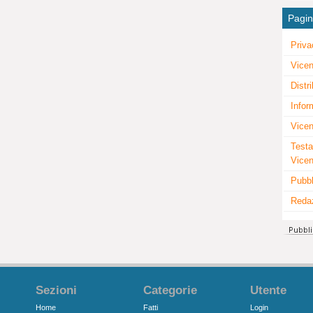
Pagi
Priva
Vicen
Distr
Infor
Vicen
Testa
Vice
Pubbl
Reda
Sezioni
Categorie
Utente
Home
Fatti
Login