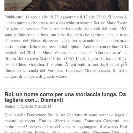
Pubblicato l'11 aprile alle 19.23, aggiornato il 12 alle 23.09. "L'uomo Ã¨
l'unico animale che arrossisce o dovrebbe arrossire" Scrisse Mark Twain.
Le gote del vescovo Priuli, nel perfetto stile dei nobili del tardo 1500,
sono pallide come la luna, ma forse il quadro che lo ritrae e che si trova
all'interno del Museo diocesano vicentino nasconde bene un imbarazzo
postumo dato dalla storia recente del dipinto. Andiamo con ordine, il 14
febbraio del 2014, il Museo diocesano annuncia il "ritorno a casa" del
ritratto del vescovo Matteo Priuli (1565-1579), figura storica di rilievo
per la Chiesa vicentina. Il dipinto Ã¨ attribuito a uno degli autori piÃ¹
illustri della scuola del Veronese, Francesco Montemezzano. Si tratta,
dunque, di un'opera di grande valore.
Roi, un nome corto per una storiaccia lunga. Da
tagliare con... Diamanti
Martedi 11 Aprile 2017 alle 22:35
Quello della Fondazione Roi Ã¨ un Cda fatto di nomi vecchi o legati al
passato: ai recenti Emilio Alberti e mons. Francesco Gasparini, che
molto, perÃ², devono al re del vino, si aggiungono il discusso Prof.
Giovanni Carlo Federico Villa e, udite udite, Giovanna Vigili de