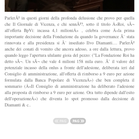
ParlerÃ² in questi giorni della profonda delusione che provo per quella
che Il Giornale di Vicenza, e chi sennÃ²?, sotto il titolo Â«Roi, sÃ¬
all'offerta BpVi: incassa 4,1 milioniÂ» , celebra come Â«la prima
importante decisione della Fondazione da quando la governance Ã¨ stata
rinnovata e alla presidenza si Ã¨ insediato Ilvo Diamanti.... ParlerÃ²
anche dei conati di vomito che ancora adesso, a ore dalla lettura, provo
quando leggo l'apertura ululante gioia del pezzo: ("La Fondazione Roi ha
detto sÃ¬. Un sÃ¬ che vale 4 milioni 158 mila euro. Ãˆ il valore del
potenziale incasso della onlus a fronte dell'adesione, deliberata ieri dal
Consiglio di amministrazione, all'offerta di rimborso a 9 euro per azione
formulata dalla Banca Popolare di VicenzaÂ») che ben completa il
sommario (Â«Il Consiglio di amministrazione ha deliberato l'adesione
alla proposta di rimborso a 9 euro per azione. Ora tutto dipende dall'esito
dell'operazioneÂ») che diventa lo spot promosso dalla decisione di
Diamanti & c..