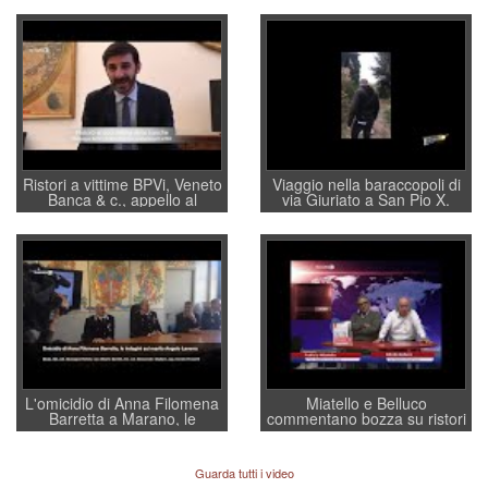
Ristori a vittime BPVi, Veneto
Viaggio nella baraccopoli di
Banca & c., appello al
via Giuriato a San Pio X.
sottosegretario Alessio
Vicenza ai Vicentini: “faremo
Villarosa: per mettere ordine
un regalo di Natale ai
convochi con Di Maio CNCU
residenti”
a supporto della cabina di
regia al Mef
L'omicidio di Anna Filomena
Miatello e Belluco
Barretta a Marano, le
commentano bozza su ristori
indagini dei carabinieri di
BPVi e Veneto Banca
Vicenza sul marito Angelo
Lavarra: più avvincenti di
Guarda tutti i video
quelle di... Barbara D'Urso