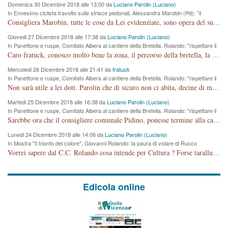
Domenica 30 Dicembre 2018 alle 13:00 da
Luciano Parolin (Luciano)
In Ennesimo ciclista travolto sulle strisce pedonali, Alessandra Marobin (Pd): "il
Comune si svegli"
Consigliera Marobin, tutte le cose da Lei evidenziate, sono opera del suo ex Assessore e compagno di Partito Antonio Marco Dalla Pozza Assessore alla "progettazione" di piste ciclabili e altre porcherie. A lui manderei il conto da saldare per incidenti e danni alle persone. E' ora che "finiamola." Avete perso rassegnatevi. qui IL SINDACO RUCCO NON C'ENTRA PER NIENTE. CAPITO!!!!!!!! Amen.
Giovedi 27 Dicembre 2018 alle 17:38 da
Luciano Parolin (Luciano)
In Panettone e ruspe, Comitato Albera al cantiere della Bretella. Rolando: "rispettare il
cronoprogramma"
Caro fratuck, conosco molto bene la zona, il percorso della bretella, la situazione dei cittadini, abito in Viale Trento. A partire dal 2003 ho partecipato al Comitato di Maddalene pro bretella, e a riunioni propositive per apportare modifiche al progetto. Numerose mie foto del territorio sono arrivate a Roma, altri miei interventi (non graditi dalla Sx) sono stati pubblicati dal GdV, assieme ad altri come Ciro Asproso, ora favorevole alla bretella. Ho partecipato alla raccolta firme per la chiusura della strada x 5 giorni eseguita dal Sindaco Hullwech per sforamento 180 Micro/g. Pertanto come impegno per la tematica sono apposto con la coscienza. Ora il Progetto è partito, fine! Voglio dire che la nuova Giunta "comunale" non c'entra più. L'opera sarà "malauguratamente" eseguita, ma non con il mio placet. Il Consigliere Comunale dovrebbe capire che la campagna elettorale è finita, con buona pace di tutti. Quello che invece dovrebbe interessare è la proprietà della strada, dall'uscita autostradale Ovest, sino alla Rotatoria dell'Albara, vi sono tre possessori: Autostrade SpA; La Provincia, il Comune. Come la mettiamo per il futuro ? I costi, da 50 sono saliti a 100 milioni di € come dire 20 milioni a KM (!) da non credere. Comunque si farà. Ma nessuno canti Vittoria, anzi meglio non farne un ulteriore fatto "partitico" per questioni elettorali o di seggio. Se mi manda la sua mail, sono disponibile ad inviare i documenti e le foto sopra descritte. Con ossequi, Luciano Parolin
Mercoledi 26 Dicembre 2018 alle 21:41 da
fratuck
In Panettone e ruspe, Comitato Albera al cantiere della Bretella. Rolando: "rispettare il
cronoprogramma"
Non sarà utile a lei dott. Parolin che di sicuro non ci abita, decine di migliaia di TIR, automobili e padroncini che passano quotidianamente per una strada appena rotabile, non è più possibile stendere i panni, attraversare la strada senza rischiare la morte, le case stanno crepando, i tempi sono cambiati e la bretella non passerà assolutamente per maddalene (ma cosa sta a dire?!), dia invece responsabilità a chi ha costruito tagliando la strada che doveva invece terminare a isola vicentina e non al moracchino lasciando Motta di Costabissara ancora in panne di traffico. I tempi sono cambiati dottore e se l'anagrafe della vita stagna nell'essere umano impressioni conservatrici, la società non le considera perchè va avanti, si industrializza e ha bisogno di infrastrutture e di sviluppo. Ultima considerazione, se è geloso di Rolando perchè vede in lui solo campagne politiche mentre si difendono i SOLI diritti dei cittadini, la preghiamo faccia considerazioni più appropriate. Saluti e complimenti per i suoi scritti.
Martedi 25 Dicembre 2018 alle 16:38 da
Luciano Parolin (Luciano)
In Panettone e ruspe, Comitato Albera al cantiere della Bretella. Rolando: "rispettare il
cronoprogramma"
Sarebbe ora che il consigliere comunale Pidino, ponesse termine alla campagna elettorale nel territorio del suo seggio Villaggio del Sole. La tiraca è iniziata, distruggerà 6 km di prateria ovest della città, ricca di fonti e sorgenti d'acqua. I cittadini di Maddalene non avranno più Pace la notte. Molta colpa per la costruzione di questa Strada è proprio del signor Rolando,dei suoi gazebo mobili e che vuol far passare questa opera VANDALICA come progetto "utile" a chi ? Non è cosa seria sig. Rolando!
Lunedi 24 Dicembre 2018 alle 14:06 da
Luciano Parolin (Luciano)
In Mostra "Il trionfo del colore", Giovanni Rolando: la paura di volare di Rucco
Vorrei sapere dal C.C. Rolando cosa intende per Cultura ? Forse tarallucci, vino e sagre, o spaghetti tricolori del PD ? Il continuo (s)parlare della mostra a Palazzo Chiericati caro consigliere DANNEGGIA FORTEMENTE l'immagine della città TUTTA e fa deviare i consensi che in RUSSIA (badi bene ex U.R.S.S.) sono ECCELLENTI. A livello artistico l'evento è di alta Valenza culturale, COMPITO di Tutta la Cittadinanza fare il possibile per propagandare l'iniziativa senza farne UN CASO PARTITICO come fa Lei da sempre. Meno Gazebo + Partecipazione! E così sia. Amen.
Edicola online