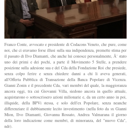
Franco Conte, avvocato e presidente di Codacons Veneto, che pure, come
noi, che ci eravamo forse illusi sulla sua indipendenza, premette stima per
il passato di Ilvo Diamanti, che anche lui conosce personalmente, Ã¨ stato
uno dei primi e dei pochi, a parte il Movimento 5 Stelle, a prendere
posizione sulla adesione sua e del Cda della Fondazione Roi che presiede,
senza colpo ferire e senza chiedere danni a chi li aveva generati,
all'Offerta Pubblica di Transazione della Banca Popolare di Vicenza.
Gianni Zonin e il precedente Cda, vari membri del quale, la maggioranza
ancora oggi, tra cui Giovanni Villa, siedono ancora in quello attuale,
acquistarono o sottoscrissero azioni milionarie e, da un certo anno in poi,
illiquide, della BPVi stessa, e solo dell'ex Popolare, senza neanche
differenziare il dubbiamente lecito investimento (nella foto da sx Gianni
Mion, Ilvo Diamanti, Giovanna Rossato, Andrea Valmarana il giorno
della loro indicazione come membri, di minoranza, del "nuovo Cda",
ndr).