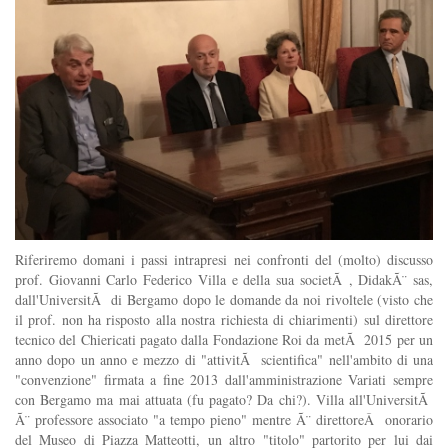
Riferiremo domani i passi intrapresi nei confronti del (molto) discusso
prof. Giovanni Carlo Federico Villa e della sua societÃ , DidakÃ¨ sas,
dall'UniversitÃ di Bergamo dopo le domande da noi rivoltele (visto che
il prof. non ha risposto alla nostra richiesta di chiarimenti) sul direttore
tecnico del Chiericati pagato dalla Fondazione Roi da metÃ 2015 per un
anno dopo un anno e mezzo di "attivitÃ scientifica" nell'ambito di una
"convenzione" firmata a fine 2013 dall'amministrazione Variati sempre
con Bergamo ma mai attuata (fu pagato? Da chi?). Villa all'UniversitÃ
Ã¨ professore associato "a tempo pieno" mentre Ã¨ direttoreÂ onorario
del Museo di Piazza Matteotti, un altro "titolo" partorito per lui dai