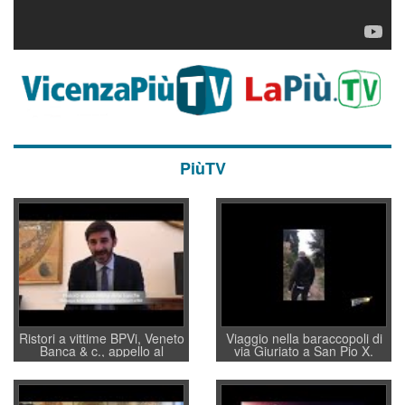
PiùTV
Ristori a vittime BPVi, Veneto
Viaggio nella baraccopoli di
Banca & c., appello al
via Giuriato a San Pio X.
sottosegretario Alessio
Vicenza ai Vicentini: “faremo
Villarosa: per mettere ordine
un regalo di Natale ai
convochi con Di Maio CNCU
residenti”
a supporto della cabina di