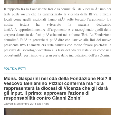
Il rapporto tra la Fondazione Roi e la comunitÃ di Vicenza Ã¨ uno dei
tanti punti oscuri che ha caratterizzato la vicenda della BPVi. I media
locali come quelli nazionali hanno piÃ¹ volte toccato l'argomento. La
nostra testata ha sviscerato la materia dedicando
tantiÂ Â approfondimentiÂ all'argomento Â e raccogliendo quelli della
corposa denuncia dei fatti piÃ¹ eclatanti nel volume "Roi. La Fondazione
demolita". PiÃ¹ in generale si puÃ² dire che l'arrivo alla Roi del nuovo
presidente Ilvo Diamanti era stata salutata con molto favore poichÃ© la
presenza del sociologo vicentino alla testa del cda era stata vista come una
opportunitÃ per rimuovere gran parte delle incrostazioni dell'era Zonin.
POLITICA
,
FATTI
Mons. Gasparini nel cda della Fondazione Roi? Il
vescovo Beniamino Pizziol conferma ma "ora
rappresenterà la diocesi di Vicenza che gli darà
gli input. Il primo: approvare l'azione di
responsabilità contro Gianni Zonin"
Giovedi 6 Settembre 2018 alle 17:16