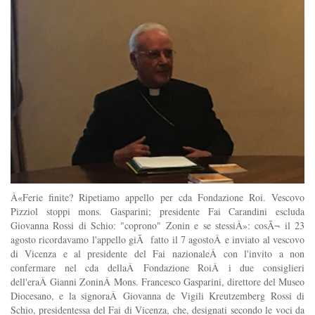
Â«Ferie finite? Ripetiamo appello per cda Fondazione Roi. Vescovo
Pizziol stoppi mons. Gasparini; presidente Fai Carandini escluda
Giovanna Rossi di Schio: "coprono" Zonin e se stessiÂ»: cosÃ¬ il 23
agosto ricordavamo l'appello giÃ fatto il 7 agostoÂ e inviato al vescovo
di Vicenza e al presidente del Fai nazionaleÂ con l'invito a non
confermare nel cda dellaÂ Fondazione RoiÂ i due consiglieri
dell'eraÂ Gianni ZoninÂ Mons. Francesco Gasparini, direttore del Museo
Diocesano, e la signoraÂ Giovanna de Vigili Kreutzemberg Rossi di
Schio, presidentessa del Fai di Vicenza, che, designati secondo le voci da