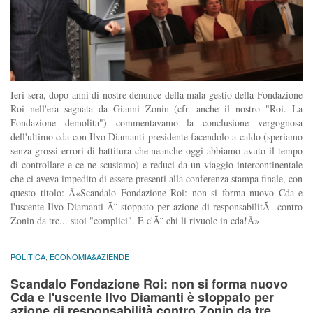
Ieri sera, dopo anni di nostre denunce della mala gestio della Fondazione
Roi nell'era segnata da Gianni Zonin (cfr. anche il nostro "Roi. La
Fondazione demolita") commentavamo la conclusione vergognosa
dell'ultimo cda con Ilvo Diamanti presidente facendolo a caldo (speriamo
senza grossi errori di battitura che neanche oggi abbiamo avuto il tempo
di controllare e ce ne scusiamo) e reduci da un viaggio intercontinentale
che ci aveva impedito di essere presenti alla conferenza stampa finale, con
questo titolo: Â«Scandalo Fondazione Roi: non si forma nuovo Cda e
l'uscente Ilvo Diamanti Ã¨ stoppato per azione di responsabilitÃ contro
Zonin da tre... suoi "complici". E c'Ã¨ chi li rivuole in cda!Â»
POLITICA
,
ECONOMIA&AZIENDE
Scandalo Fondazione Roi: non si forma nuovo
Cda e l'uscente Ilvo Diamanti è stoppato per
azione di responsabilità contro Zonin da tre...