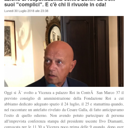
suoi "complici". E c'è chi li rivuole in cda!
Lunedi 30 Luglio 2018 alle 23:38
Oggi si Ã¨ svolto a Vicenza a palazzo Roi in ContrÃ San Marco 37 il
previsto consiglio di amministrazione della Fondazione Roi a cui
abbiamo dedicato adeguato spazio il 24 luglio, il 25 e stamattina quando,
nel raccontare un antefatto rivelato da Cesare Galla, di fatto anticipavamo
l'esito di quello odierno. Non avendo potuto partecipare di persona
all'imprevista conferenza stampa del presidente uscente Ilvo Diamanti,
convocata per le 11.30 a Vicenza poco prima delle 9 quando, dopo aver