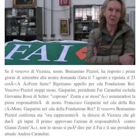
Se il vescovo di Vicenza, mons. Beniamino Pizziol, ha risposto i primi
giorni di settembre alla nostra domanda (fatta il 7 agosto e ripetuta il 23
cosÃ¬:Â Â«Ferie finite? Ripetiamo appello per cda Fondazione Roi.
Vescovo Pizziol stoppi mons. Gasparini; presidente Fai Carandini escluda
Giovanna Rossi di Schio: "coprono" Zonin e se stessi"Â») assumendosi la
piena responsabilitÃ di mons. Francesco Gasparini nel cda della Roi
(Â«Mons. Gasparini nel cda della Fondazione Roi? Il vescovo Beniamino
Pizziol conferma ma "ora rappresenterÃ la diocesi di Vicenza che gli
darÃ gli input. Il primo: approvare l'azione di responsabilitÃ contro
Gianni Zonin"Â»), non lo stesso si puÃ² dire per il Fai e il suo presidente
attuale Andrea Carandini.