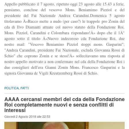
Appello pubblicato il 7 agosto, ripetuto oggi 23 agosto alle 15.43 a ferie,
pensiamo, concluse del vescovo Mons. Beniamimo Pizziol e del
presidente del Fai Nazionale Andrea Carandini.Domenica 5 agosto
titolavamo Â«Rucco mette a nudo (per caso?) le trappole pro Zonin del
cda di Ilvo Diamanti attuate col nuovo statuto della Fondazione Roi.
Mons. Pizziol, Carandini e Colombara rispondano!Â» dopo che il 1Â°
agosto sotto il titolo Â«Nuovo indecoroso cda Fondazione Roi, due
nostre mail: "Vescovo Beniamino Pizziol stoppi mons. Gasparini";
"Andrea Carandini, presidente Fai Nazionale, escluda Giovanna Rossi di
Schio" che coprono Zonin e se stessi!Â» sollecitavamo una risposta al
nostro appello motivato a non confermare nel cda della Fondazione Roi i
due consiglieri dell'era Gianni Zonin Mons. Francesco Gasparini e la
signora Giovanna de Vigili Kreutzemberg Rossi di Schio.
POLITICA
,
FATTI
AAAA cercansi membri del cda della Fondazione
Roi completamente nuovi e senza conflitti di
interessi
Giovedi 2 Agosto 2018 alle 22:53