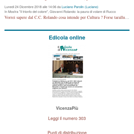
Lunedi 24 Dicembre 2018 alle 14:06 da
Luciano Parolin (Luciano)
In Mostra "Il trionfo del colore", Giovanni Rolando: la paura di volare di Rucco
Vorrei sapere dal C.C. Rolando cosa intende per Cultura ? Forse tarallucci, vino e sagre, o spaghetti tricolori del PD ? Il continuo (s)parlare della mostra a Palazzo Chiericati caro consigliere DANNEGGIA FORTEMENTE l'immagine della città TUTTA e fa deviare i consensi che in RUSSIA (badi bene ex U.R.S.S.) sono ECCELLENTI. A livello artistico l'evento è di alta Valenza culturale, COMPITO di Tutta la Cittadinanza fare il possibile per propagandare l'iniziativa senza farne UN CASO PARTITICO come fa Lei da sempre. Meno Gazebo + Partecipazione! E così sia. Amen.
Edicola online
VicenzaPiù
Leggi il numero 303
Punti di distribuzione