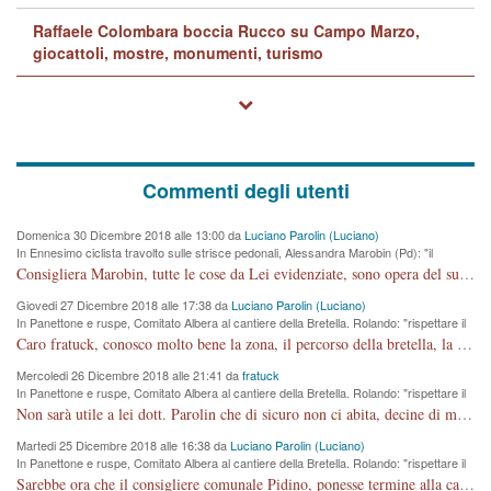
Raffaele Colombara boccia Rucco su Campo Marzo,
giocattoli, mostre, monumenti, turismo
Commenti degli utenti
Domenica 30 Dicembre 2018 alle 13:00 da
Luciano Parolin (Luciano)
In Ennesimo ciclista travolto sulle strisce pedonali, Alessandra Marobin (Pd): "il
Comune si svegli"
Consigliera Marobin, tutte le cose da Lei evidenziate, sono opera del suo ex Assessore e compagno di Partito Antonio Marco Dalla Pozza Assessore alla "progettazione" di piste ciclabili e altre porcherie. A lui manderei il conto da saldare per incidenti e danni alle persone. E' ora che "finiamola." Avete perso rassegnatevi. qui IL SINDACO RUCCO NON C'ENTRA PER NIENTE. CAPITO!!!!!!!! Amen.
Giovedi 27 Dicembre 2018 alle 17:38 da
Luciano Parolin (Luciano)
In Panettone e ruspe, Comitato Albera al cantiere della Bretella. Rolando: "rispettare il
cronoprogramma"
Caro fratuck, conosco molto bene la zona, il percorso della bretella, la situazione dei cittadini, abito in Viale Trento. A partire dal 2003 ho partecipato al Comitato di Maddalene pro bretella, e a riunioni propositive per apportare modifiche al progetto. Numerose mie foto del territorio sono arrivate a Roma, altri miei interventi (non graditi dalla Sx) sono stati pubblicati dal GdV, assieme ad altri come Ciro Asproso, ora favorevole alla bretella. Ho partecipato alla raccolta firme per la chiusura della strada x 5 giorni eseguita dal Sindaco Hullwech per sforamento 180 Micro/g. Pertanto come impegno per la tematica sono apposto con la coscienza. Ora il Progetto è partito, fine! Voglio dire che la nuova Giunta "comunale" non c'entra più. L'opera sarà "malauguratamente" eseguita, ma non con il mio placet. Il Consigliere Comunale dovrebbe capire che la campagna elettorale è finita, con buona pace di tutti. Quello che invece dovrebbe interessare è la proprietà della strada, dall'uscita autostradale Ovest, sino alla Rotatoria dell'Albara, vi sono tre possessori: Autostrade SpA; La Provincia, il Comune. Come la mettiamo per il futuro ? I costi, da 50 sono saliti a 100 milioni di € come dire 20 milioni a KM (!) da non credere. Comunque si farà. Ma nessuno canti Vittoria, anzi meglio non farne un ulteriore fatto "partitico" per questioni elettorali o di seggio. Se mi manda la sua mail, sono disponibile ad inviare i documenti e le foto sopra descritte. Con ossequi, Luciano Parolin
Mercoledi 26 Dicembre 2018 alle 21:41 da
fratuck
In Panettone e ruspe, Comitato Albera al cantiere della Bretella. Rolando: "rispettare il
cronoprogramma"
Non sarà utile a lei dott. Parolin che di sicuro non ci abita, decine di migliaia di TIR, automobili e padroncini che passano quotidianamente per una strada appena rotabile, non è più possibile stendere i panni, attraversare la strada senza rischiare la morte, le case stanno crepando, i tempi sono cambiati e la bretella non passerà assolutamente per maddalene (ma cosa sta a dire?!), dia invece responsabilità a chi ha costruito tagliando la strada che doveva invece terminare a isola vicentina e non al moracchino lasciando Motta di Costabissara ancora in panne di traffico. I tempi sono cambiati dottore e se l'anagrafe della vita stagna nell'essere umano impressioni conservatrici, la società non le considera perchè va avanti, si industrializza e ha bisogno di infrastrutture e di sviluppo. Ultima considerazione, se è geloso di Rolando perchè vede in lui solo campagne politiche mentre si difendono i SOLI diritti dei cittadini, la preghiamo faccia considerazioni più appropriate. Saluti e complimenti per i suoi scritti.
Martedi 25 Dicembre 2018 alle 16:38 da
Luciano Parolin (Luciano)
In Panettone e ruspe, Comitato Albera al cantiere della Bretella. Rolando: "rispettare il
cronoprogramma"
Sarebbe ora che il consigliere comunale Pidino, ponesse termine alla campagna elettorale nel territorio del suo seggio Villaggio del Sole. La tiraca è iniziata, distruggerà 6 km di prateria ovest della città, ricca di fonti e sorgenti d'acqua. I cittadini di Maddalene non avranno più Pace la notte. Molta colpa per la costruzione di questa Strada è proprio del signor Rolando,dei suoi gazebo mobili e che vuol far passare questa opera VANDALICA come progetto "utile" a chi ? Non è cosa seria sig. Rolando!