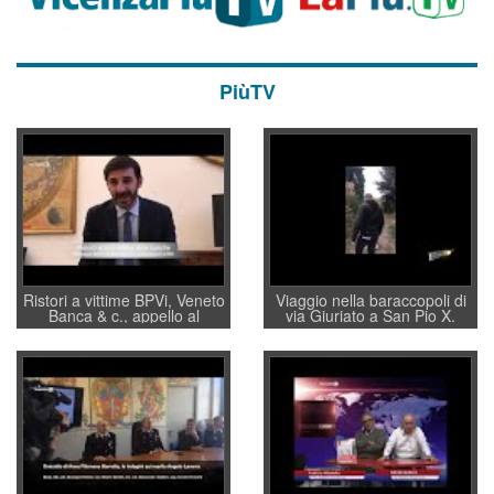
PiùTV
Ristori a vittime BPVi, Veneto
Viaggio nella baraccopoli di
Banca & c., appello al
via Giuriato a San Pio X.
sottosegretario Alessio
Vicenza ai Vicentini: “faremo
Villarosa: per mettere ordine
un regalo di Natale ai
convochi con Di Maio CNCU
residenti”
a supporto della cabina di
regia al Mef