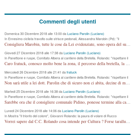
Commenti degli utenti
Domenica 30 Dicembre 2018 alle 13:00 da
Luciano Parolin (Luciano)
In Ennesimo ciclista travolto sulle strisce pedonali, Alessandra Marobin (Pd): "il
Comune si svegli"
Consigliera Marobin, tutte le cose da Lei evidenziate, sono opera del suo ex Assessore e compagno di Partito Antonio Marco Dalla Pozza Assessore alla "progettazione" di piste ciclabili e altre porcherie. A lui manderei il conto da saldare per incidenti e danni alle persone. E' ora che "finiamola." Avete perso rassegnatevi. qui IL SINDACO RUCCO NON C'ENTRA PER NIENTE. CAPITO!!!!!!!! Amen.
Giovedi 27 Dicembre 2018 alle 17:38 da
Luciano Parolin (Luciano)
In Panettone e ruspe, Comitato Albera al cantiere della Bretella. Rolando: "rispettare il
cronoprogramma"
Caro fratuck, conosco molto bene la zona, il percorso della bretella, la situazione dei cittadini, abito in Viale Trento. A partire dal 2003 ho partecipato al Comitato di Maddalene pro bretella, e a riunioni propositive per apportare modifiche al progetto. Numerose mie foto del territorio sono arrivate a Roma, altri miei interventi (non graditi dalla Sx) sono stati pubblicati dal GdV, assieme ad altri come Ciro Asproso, ora favorevole alla bretella. Ho partecipato alla raccolta firme per la chiusura della strada x 5 giorni eseguita dal Sindaco Hullwech per sforamento 180 Micro/g. Pertanto come impegno per la tematica sono apposto con la coscienza. Ora il Progetto è partito, fine! Voglio dire che la nuova Giunta "comunale" non c'entra più. L'opera sarà "malauguratamente" eseguita, ma non con il mio placet. Il Consigliere Comunale dovrebbe capire che la campagna elettorale è finita, con buona pace di tutti. Quello che invece dovrebbe interessare è la proprietà della strada, dall'uscita autostradale Ovest, sino alla Rotatoria dell'Albara, vi sono tre possessori: Autostrade SpA; La Provincia, il Comune. Come la mettiamo per il futuro ? I costi, da 50 sono saliti a 100 milioni di € come dire 20 milioni a KM (!) da non credere. Comunque si farà. Ma nessuno canti Vittoria, anzi meglio non farne un ulteriore fatto "partitico" per questioni elettorali o di seggio. Se mi manda la sua mail, sono disponibile ad inviare i documenti e le foto sopra descritte. Con ossequi, Luciano Parolin
Mercoledi 26 Dicembre 2018 alle 21:41 da
fratuck
In Panettone e ruspe, Comitato Albera al cantiere della Bretella. Rolando: "rispettare il
cronoprogramma"
Non sarà utile a lei dott. Parolin che di sicuro non ci abita, decine di migliaia di TIR, automobili e padroncini che passano quotidianamente per una strada appena rotabile, non è più possibile stendere i panni, attraversare la strada senza rischiare la morte, le case stanno crepando, i tempi sono cambiati e la bretella non passerà assolutamente per maddalene (ma cosa sta a dire?!), dia invece responsabilità a chi ha costruito tagliando la strada che doveva invece terminare a isola vicentina e non al moracchino lasciando Motta di Costabissara ancora in panne di traffico. I tempi sono cambiati dottore e se l'anagrafe della vita stagna nell'essere umano impressioni conservatrici, la società non le considera perchè va avanti, si industrializza e ha bisogno di infrastrutture e di sviluppo. Ultima considerazione, se è geloso di Rolando perchè vede in lui solo campagne politiche mentre si difendono i SOLI diritti dei cittadini, la preghiamo faccia considerazioni più appropriate. Saluti e complimenti per i suoi scritti.
Martedi 25 Dicembre 2018 alle 16:38 da
Luciano Parolin (Luciano)
In Panettone e ruspe, Comitato Albera al cantiere della Bretella. Rolando: "rispettare il
cronoprogramma"
Sarebbe ora che il consigliere comunale Pidino, ponesse termine alla campagna elettorale nel territorio del suo seggio Villaggio del Sole. La tiraca è iniziata, distruggerà 6 km di prateria ovest della città, ricca di fonti e sorgenti d'acqua. I cittadini di Maddalene non avranno più Pace la notte. Molta colpa per la costruzione di questa Strada è proprio del signor Rolando,dei suoi gazebo mobili e che vuol far passare questa opera VANDALICA come progetto "utile" a chi ? Non è cosa seria sig. Rolando!
Lunedi 24 Dicembre 2018 alle 14:06 da
Luciano Parolin (Luciano)
In Mostra "Il trionfo del colore", Giovanni Rolando: la paura di volare di Rucco
Vorrei sapere dal C.C. Rolando cosa intende per Cultura ? Forse tarallucci, vino e sagre, o spaghetti tricolori del PD ? Il continuo (s)parlare della mostra a Palazzo Chiericati caro consigliere DANNEGGIA FORTEMENTE l'immagine della città TUTTA e fa deviare i consensi che in RUSSIA (badi bene ex U.R.S.S.) sono ECCELLENTI. A livello artistico l'evento è di alta Valenza culturale, COMPITO di Tutta la Cittadinanza fare il possibile per propagandare l'iniziativa senza farne UN CASO PARTITICO come fa Lei da sempre. Meno Gazebo + Partecipazione! E così sia. Amen.