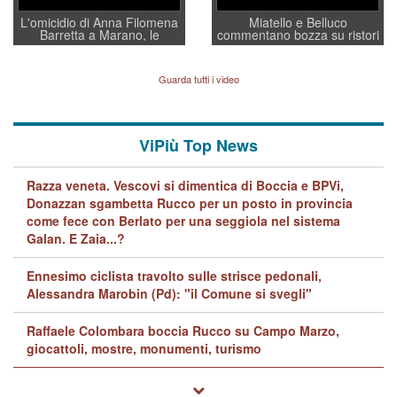
L'omicidio di Anna Filomena
Miatello e Belluco
Barretta a Marano, le
commentano bozza su ristori
indagini dei carabinieri di
BPVi e Veneto Banca
Vicenza sul marito Angelo
Lavarra: più avvincenti di
Guarda tutti i video
quelle di... Barbara D'Urso
ViPiù Top News
Razza veneta. Vescovi si dimentica di Boccia e BPVi,
Donazzan sgambetta Rucco per un posto in provincia
come fece con Berlato per una seggiola nel sistema
Galan. E Zaia...?
Ennesimo ciclista travolto sulle strisce pedonali,
Alessandra Marobin (Pd): "il Comune si svegli"
Raffaele Colombara boccia Rucco su Campo Marzo,
giocattoli, mostre, monumenti, turismo