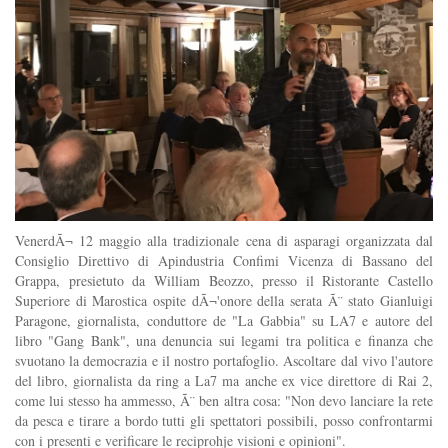
VenerdÃ¬ 12 maggio alla tradizionale cena di asparagi organizzata dal
Consiglio Direttivo di Apindustria Confimi Vicenza di Bassano del
Grappa, presietuto da William Beozzo, presso il Ristorante Castello
Superiore di Marostica ospite dÃ¬'onore della serata Ã¨ stato Gianluigi
Paragone, giornalista, conduttore de "La Gabbia" su LA7 e autore del
libro "Gang Bank", una denuncia sui legami tra politica e finanza che
svuotano la democrazia e il nostro portafoglio. Ascoltare dal vivo l'autore
del libro, giornalista da ring a La7 ma anche ex vice direttore di Rai 2,
come lui stesso ha ammesso, Ã¨ ben altra cosa: "Non devo lanciare la rete
da pesca e tirare a bordo tutti gli spettatori possibili, posso confrontarmi
con i presenti e verificare le reciprohje visioni e opinioni".