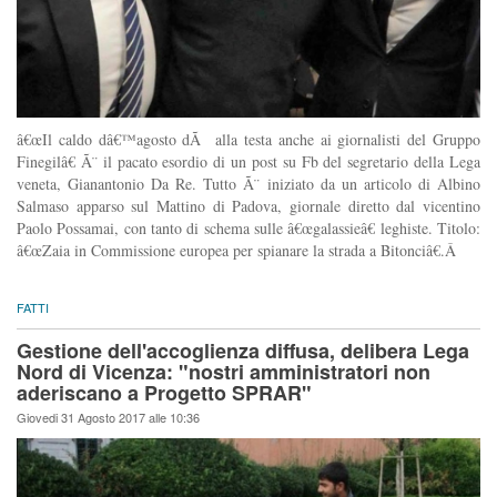
â€œIl caldo dâ€™agosto dÃ alla testa anche ai giornalisti del Gruppo
Finegilâ€ Ã¨ il pacato esordio di un post su Fb del segretario della Lega
veneta, Gianantonio Da Re. Tutto Ã¨ iniziato da un articolo di Albino
Salmaso apparso sul Mattino di Padova, giornale diretto dal vicentino
Paolo Possamai, con tanto di schema sulle â€œgalassieâ€ leghiste. Titolo:
â€œZaia in Commissione europea per spianare la strada a Bitonciâ€.Â
FATTI
Gestione dell'accoglienza diffusa, delibera Lega
Nord di Vicenza: "nostri amministratori non
aderiscano a Progetto SPRAR"
Giovedi 31 Agosto 2017 alle 10:36