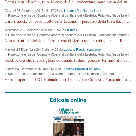
Comune si svegli"
Consigliera Marobin, tutte le cose da Lei evidenziate, sono opera del suo ex Assessore e compagno di Partito Antonio Marco Dalla Pozza Assessore alla "progettazione" di piste ciclabili e altre porcherie. A lui manderei il conto da saldare per incidenti e danni alle persone. E' ora che "finiamola." Avete perso rassegnatevi. qui IL SINDACO RUCCO NON C'ENTRA PER NIENTE. CAPITO!!!!!!!! Amen.
Giovedi 27 Dicembre 2018 alle 17:38 da
Luciano Parolin (Luciano)
In Panettone e ruspe, Comitato Albera al cantiere della Bretella. Rolando: "rispettare il
cronoprogramma"
Caro fratuck, conosco molto bene la zona, il percorso della bretella, la situazione dei cittadini, abito in Viale Trento. A partire dal 2003 ho partecipato al Comitato di Maddalene pro bretella, e a riunioni propositive per apportare modifiche al progetto. Numerose mie foto del territorio sono arrivate a Roma, altri miei interventi (non graditi dalla Sx) sono stati pubblicati dal GdV, assieme ad altri come Ciro Asproso, ora favorevole alla bretella. Ho partecipato alla raccolta firme per la chiusura della strada x 5 giorni eseguita dal Sindaco Hullwech per sforamento 180 Micro/g. Pertanto come impegno per la tematica sono apposto con la coscienza. Ora il Progetto è partito, fine! Voglio dire che la nuova Giunta "comunale" non c'entra più. L'opera sarà "malauguratamente" eseguita, ma non con il mio placet. Il Consigliere Comunale dovrebbe capire che la campagna elettorale è finita, con buona pace di tutti. Quello che invece dovrebbe interessare è la proprietà della strada, dall'uscita autostradale Ovest, sino alla Rotatoria dell'Albara, vi sono tre possessori: Autostrade SpA; La Provincia, il Comune. Come la mettiamo per il futuro ? I costi, da 50 sono saliti a 100 milioni di € come dire 20 milioni a KM (!) da non credere. Comunque si farà. Ma nessuno canti Vittoria, anzi meglio non farne un ulteriore fatto "partitico" per questioni elettorali o di seggio. Se mi manda la sua mail, sono disponibile ad inviare i documenti e le foto sopra descritte. Con ossequi, Luciano Parolin
Mercoledi 26 Dicembre 2018 alle 21:41 da
fratuck
In Panettone e ruspe, Comitato Albera al cantiere della Bretella. Rolando: "rispettare il
cronoprogramma"
Non sarà utile a lei dott. Parolin che di sicuro non ci abita, decine di migliaia di TIR, automobili e padroncini che passano quotidianamente per una strada appena rotabile, non è più possibile stendere i panni, attraversare la strada senza rischiare la morte, le case stanno crepando, i tempi sono cambiati e la bretella non passerà assolutamente per maddalene (ma cosa sta a dire?!), dia invece responsabilità a chi ha costruito tagliando la strada che doveva invece terminare a isola vicentina e non al moracchino lasciando Motta di Costabissara ancora in panne di traffico. I tempi sono cambiati dottore e se l'anagrafe della vita stagna nell'essere umano impressioni conservatrici, la società non le considera perchè va avanti, si industrializza e ha bisogno di infrastrutture e di sviluppo. Ultima considerazione, se è geloso di Rolando perchè vede in lui solo campagne politiche mentre si difendono i SOLI diritti dei cittadini, la preghiamo faccia considerazioni più appropriate. Saluti e complimenti per i suoi scritti.
Martedi 25 Dicembre 2018 alle 16:38 da
Luciano Parolin (Luciano)
In Panettone e ruspe, Comitato Albera al cantiere della Bretella. Rolando: "rispettare il
cronoprogramma"
Sarebbe ora che il consigliere comunale Pidino, ponesse termine alla campagna elettorale nel territorio del suo seggio Villaggio del Sole. La tiraca è iniziata, distruggerà 6 km di prateria ovest della città, ricca di fonti e sorgenti d'acqua. I cittadini di Maddalene non avranno più Pace la notte. Molta colpa per la costruzione di questa Strada è proprio del signor Rolando,dei suoi gazebo mobili e che vuol far passare questa opera VANDALICA come progetto "utile" a chi ? Non è cosa seria sig. Rolando!
Lunedi 24 Dicembre 2018 alle 14:06 da
Luciano Parolin (Luciano)
In Mostra "Il trionfo del colore", Giovanni Rolando: la paura di volare di Rucco
Vorrei sapere dal C.C. Rolando cosa intende per Cultura ? Forse tarallucci, vino e sagre, o spaghetti tricolori del PD ? Il continuo (s)parlare della mostra a Palazzo Chiericati caro consigliere DANNEGGIA FORTEMENTE l'immagine della città TUTTA e fa deviare i consensi che in RUSSIA (badi bene ex U.R.S.S.) sono ECCELLENTI. A livello artistico l'evento è di alta Valenza culturale, COMPITO di Tutta la Cittadinanza fare il possibile per propagandare l'iniziativa senza farne UN CASO PARTITICO come fa Lei da sempre. Meno Gazebo + Partecipazione! E così sia. Amen.
Edicola online