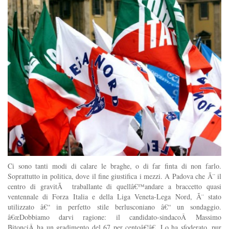
Ci sono tanti modi di calare le braghe, o di far finta di non farlo.
Soprattutto in politica, dove il fine giustifica i mezzi. A Padova che Ã¨ il
centro di gravitÃ traballante di quellâ€™andare a braccetto quasi
ventennale di Forza Italia e della Liga Veneta-Lega Nord, Ã¨ stato
utilizzato â€“ in perfetto stile berlusconiano â€“ un sondaggio.
â€œDobbiamo darvi ragione: il candidato-sindacoÂ Massimo
BitonciÂ ha un gradimento del 67 per centoâ€¦â€. Lo ha sfoderato, pur