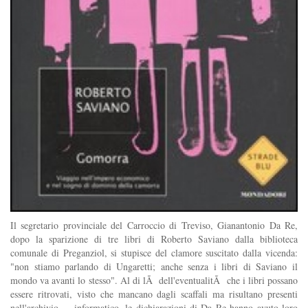
Il segretario provinciale del Carroccio di Treviso, Gianantonio Da Re,
dopo la sparizione di tre libri di Roberto Saviano dalla biblioteca
comunale di Preganziol, si stupisce del clamore suscitato dalla vicenda:
"non stiamo parlando di Ungaretti; anche senza i libri di Saviano il
mondo va avanti lo stesso". Al di lÃ dell'eventualitÃ che i libri possano
essere ritrovati, visto che mancano dagli scaffali ma risultano presenti
nell'archivio ... informatico, le dichiarazioni di Da Re hanno avuto loro