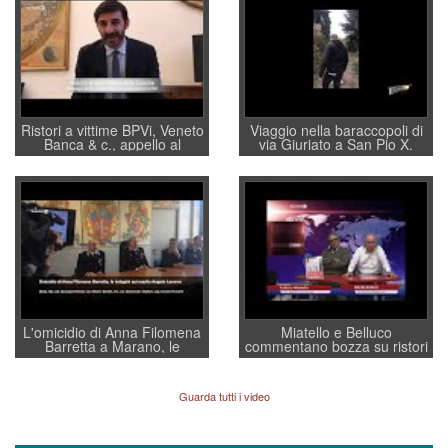
Ristori a vittime BPVi, Veneto
Viaggio nella baraccopoli di
Banca & c., appello al
via Giuriato a San Pio X.
sottosegretario Alessio
Vicenza ai Vicentini: “faremo
Villarosa: per mettere ordine
un regalo di Natale ai
convochi con Di Maio CNCU
residenti”
a supporto della cabina di
regia al Mef
L'omicidio di Anna Filomena
Miatello e Belluco
Barretta a Marano, le
commentano bozza su ristori
indagini dei carabinieri di
BPVi e Veneto Banca
Vicenza sul marito Angelo
Lavarra: più avvincenti di
Guarda tutti i video
quelle di... Barbara D'Urso