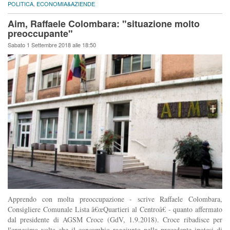
POLITICA
,
ECONOMIA&AZIENDE
Aim, Raffaele Colombara: "situazione molto
preoccupante"
Sabato 1 Settembre 2018 alle 18:50
Apprendo con molta preoccupazione - scrive Raffaele Colombara,
Consigliere Comunale Lista â€œQuartieri al Centroâ€ - quanto affermato
dal presidente di AGSM Croce (GdV, 1.9.2018). Croce ribadisce per
l'ennesima volta che il concambio raggiunto nella precedente ipotesi di