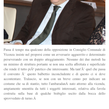
Passa il tempo ma qualcuno della opposizione in Consiglio Comunale di
Vicenza insiste nel proporsi come un avversario agguerrito e determinato
perseverando con un doppio atteggiamento. Nessuno dei due metodi ha
un minimo di struttura portante se non una scelta affrettata e superficiale
che rende il tutto piÃ¹ patetico che interessante. Ma tant'Ã¨ quel che passa
il convento Ã¨ questo balbettio inconcludente e di questo ci si deve
accontentare. Tralascio, se non con un breve cenno per indicare un
costume che sa di stantio, tutto l'ambaradanÂ nato attorno alla vicenda,
ampiamente smentita da tutti i soggetti interessati, relativa alla favola
costruita sulla base di qualche bisbiglio uscito dalla bocca dello
sprovveduto di turno.Â