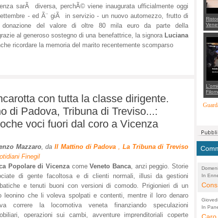
enza sarÃ diversa, perchÃ© viene inaugurata ufficialmente oggi
ettembre - ed Ã¨ giÃ in servizio - un nuovo automezzo, frutto di
Risto
Venet
 donazione del valore di oltre 80 mila euro da parte della
appel
razie al generoso sostegno di una benefattrice, la signora
Luciana
Aless
mette
nche ricordare la memoria del marito recentemente scomparso
con 
suppo
regia
L'omi
Filom
arotta con tutta la classe dirigente.
Maran
carab
Guarda
 di Padova, Tribuna di Treviso...:
marit
più a
oche voci fuori dal coro a Vicenza
di...
enzo Mazzaro
, da
Il Mattino di Padova
,
La Tribuna di Treviso
Comme
otidiani Finegil
ca Popolare di Vicenza
come
Veneto Banca
, anzi peggio. Storie
Domeni
ociate di gente facoltosa e di clienti normali, illusi da gestioni
In Enne
(Lucian
Alessan
Consi
batiche e tenuti buoni con versioni di comodo. Prigionieri di un
evide
o leonino che li voleva spolpati e contenti, mentre il loro denaro
Gioved
eva correre la locomotiva veneta finanziando speculazioni
Asses
In Pane
(Lucian
biliari, operazioni sui cambi, avventure imprenditoriali coperte
Bretell
Caro 
Marco