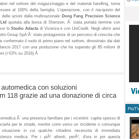
atori nel settore del magazzinaggio e del material handling, torna
monu
ssere al 100% della famiglia. L'operazione, con il riacquisto del
delle azioni dalla multinazionale
Dong Fang Precision Science
 Ltd
quotata alla borsa di Shenzen, Ã¨ stata portata termine con
sor lo
Studio Adacta
di Vicenza e con UniCredit. Negli ultimi anni
etto Group SpA Ã¨ stato protagonista di un percorso di crescita che
a confermato il ruolo di primo piano nel settore, dimostrato dai dati
ilancio 2017 con una produzione che ha superato gli 85 milioni di
lioni (+53% su 2016).Â
 automedica con soluzioni
em 118 grazie ad una donazione di circa
PiùT
tomedica Ã¨ una presenza familiare per i vicentini: capita spesso di
ociarla per le strade, mentre corre verso un incidente o comunque
 situazione in cui qualche cittadino necessita di immediata
stenza medica. Per i piÃ¹ attenti, perÃ², d'ora in poi questa