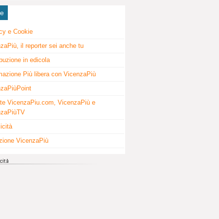
ne
cy e Cookie
zaPiù, il reporter sei anche tu
ibuzione in edicola
mazione Più libera con VicenzaPiù
zaPiùPoint
te VicenzaPiu.com, VicenzaPiù e
nzaPiùTV
icità
zione VicenzaPiù