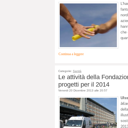
L'h
fant
nor
azie
hann
che 
quan
Continua a leggere
Categorie:
Sanità
Le attività della Fondazi
progetti per il 2014
Venerdi 20 Dicembre 2013 alle 20:57
Uls
â€œ
dell
illu
sost
2013