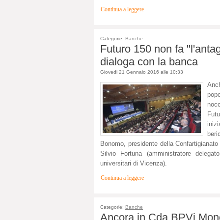
Continua a leggere
Categorie:
Banche
Futuro 150 non fa "l'antag
dialoga con la banca
Giovedi 21 Gennaio 2016 alle 10:33
Anch
popo
nocc
Fut
iniz
beri
Bonomo, presidente della Confartigianat
Silvio Fortuna (amministratore delegat
universitari di Vicenza).
Continua a leggere
Categorie:
Banche
Ancora in Cda BPVi Monor