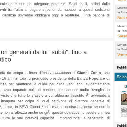
'amicizia e non da adeguate garanzie. Soldi facili, attinti dalla
perco
"prog
Mercol
viti tra l'altro a pagare stipendi da nababbi a questi sedicenti
cittad
porch
In Pane
giustizia dovrebbe obbligare oggi a restituire. Finte banche di
Bretell
Non s
2003 
per i
sicur
Madda
che "
Marted
autom
propo
qui 
In Pane
(Lucian
Bretell
Sareb
quot
proge
PER 
Pidin
rotab
sono 
Lunedi
elett
panni
(non 
In Most
(Lucian
tori generali da lui "subiti": fino a
di vola
Vorre
Villa
la mo
dal G
tico
inten
distr
sono 
Aspro
e sag
città,
asso
parte
ota da tempo la linea difensiva
scaiolana
di
Gianni Zonin
, che
conti
citta
a dir
chius
Edico
 16 anni in Cda fu promosso presidente della
Banca Popolare di
Chier
Pace 
costr
Sind
enza
per manterne la guida per circa venti anni evidentemente
FORT
costr
invec
Micro
a aver imparato nulla di banche, pur essendo molto "sveglio" in
TUTTA
signo
morac
temat
, visto che tutto lo sfascio a cui abbiamo assistito Ã¨ avvenuto a
RUSS
vuol
ancor
Ora i
insaputa per colpa di quel cattivone di direttore generale di
ECCEL
come 
cambi
la nu
. E, si sa, in BPVi Gianni Zonin mai ha deciso qualcosa se non le
alta 
seria
stagn
L'ope
ente non all'altezza anche se giÃ questo dovrebbe richiedere un mea
Citta
conse
ma no
 tutte le sue notevoli capacitÃ imprenditoriali e generatrici di
propa
perch
Comu