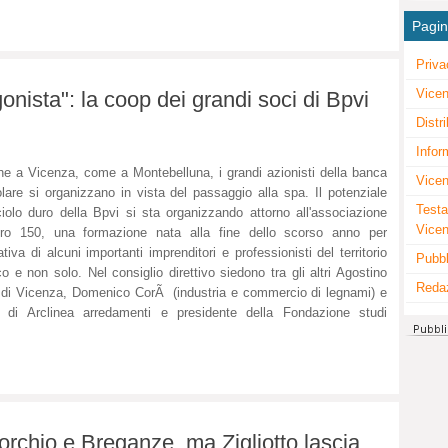
Pagi
Priva
Vicen
onista": la coop dei grandi soci di Bpvi
Distr
Infor
e a Vicenza, come a Montebelluna, i grandi azionisti della banca
Vicen
lare si organizzano in vista del passaggio alla spa. Il potenziale
Testa
iolo duro della Bpvi si sta organizzando attorno all'associazione
Vice
uro 150, una formazione nata alla fine dello scorso anno per
iativa di alcuni importanti imprenditori e professionisti del territorio
Pubbl
co e non solo. Nel consiglio direttivo siedono tra gli altri Agostino
Reda
o di Vicenza, Domenico CorÃ (industria e commercio di legnami) e
o di Arclinea arredamenti e presidente della Fondazione studi
chio e Breganze, ma Zigliotto lascia.