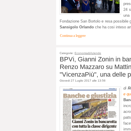
pres
24 s
una
Fondazione San Bortolo e resa possibile g
Sansigolo Orlando
che ha cosi inteso a
Continua a leggere
Categorie:
Economia&Aziende
BPVi, Gianni Zonin in banc
Renzo Mazzaro su Mattino
"VicenzaPiù", una delle p
Giovedi 27 Luglio 2017 alle 13:56
di
R
e qu
Ban
incr
acro
patt
fac
immo