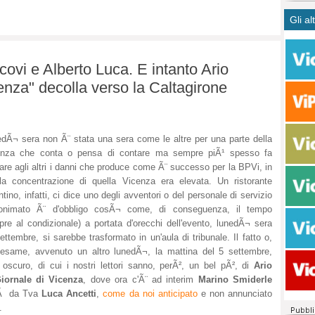
CASO
bisog
campa
Gli al
Meno 
Ultim
pace 
Amen
Rolan
inter
polit
dall'
ovi e Alberto Luca. E intanto Ario
dei c
Rotat
cenza" decolla verso la Caltagirone
consi
Autos
compl
Come 
50 so
20 mi
dÃ¬ sera non Ã¨ stata una sera come le altre per una parte della
Comu
enza che conta o pensa di contare ma sempre piÃ¹ spesso fa
Vitto
are agli altri i danni che produce come Ã¨ successo per la BPVi, in
fatto 
la concentrazione di quella Vicenza era elevata. Un ristorante
seggi
ntino, infatti, ci dice uno degli avventori o del personale di servizio
dispo
anonimato Ã¨ d'obbligo cosÃ¬ come, di conseguenza, il tempo
re al condizionale) a portata d'orecchi dell'evento, lunedÃ¬ sera
sopra
ettembre, si sarebbe trasformato in un'aula di tribunale. Il fatto o,
Paro
 esame, avvenuto un altro lunedÃ¬, la mattina del 5 settembre,
 oscuro, di cui i nostri lettori sanno, perÃ², un bel pÃ², di
Ario
Giornale di Vicenza
, dove ora c'Ã¨ ad interim
Marino Smiderle
erÃ da Tva
Luca Ancetti
,
come da noi anticipato
e non annunciato
.