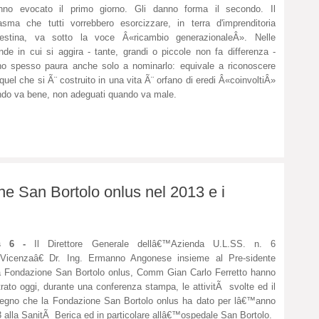
anno evocato il primo giorno. Gli danno forma il secondo. Il
asma che tutti vorrebbero esorcizzare, in terra d'imprenditoria
destina, va sotto la voce Â«ricambio generazionaleÂ». Nelle
nde in cui si aggira - tante, grandi o piccole non fa differenza -
o spesso paura anche solo a nominarlo: equivale a riconoscere
quel che si Ã¨ costruito in una vita Ã¨ orfano di eredi Â«coinvoltiÂ»
do va bene, non adeguati quando va male.
one San Bortolo onlus nel 2013 e i
s 6 -
Il Direttore Generale dellâ€™Azienda U.L.SS. n. 6
Vicenzaâ€ Dr. Ing. Ermanno Angonese insieme al Pre-sidente
a Fondazione San Bortolo onlus, Comm Gian Carlo Ferretto hanno
strato oggi, durante una conferenza stampa, le attivitÃ svolte ed il
egno che la Fondazione San Bortolo onlus ha dato per lâ€™anno
 alla SanitÃ Berica ed in particolare allâ€™ospedale San Bortolo.