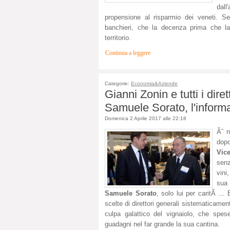
dall
propensione al risparmio dei veneti. Ser
banchieri, che la decenza prima che la 
territorio.
Continua a leggere
Categorie:
Economia&Aziende
Gianni Zonin e tutti i diret
Samuele Sorato, l'informa
Domenica 2 Aprile 2017 alle 22:18
Ãˆ n
dopo
Vic
senz
vini
sua 
Samuele Sorato
, solo lui per caritÃ ..
scelte di direttori generali sistematicam
culpa galattico del vignaiolo, che spese
guadagni nel far grande la sua cantina.