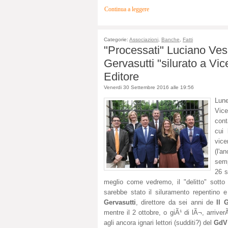
Continua a leggere
Categorie:
Associazioni
,
Banche
,
Fatti
"Processati" Luciano Vesc
Gervasutti "silurato a Vi
Editore
Venerdi 30 Settembre 2016 alle 19:56
Lune
Vic
cont
cui 
vice
(l'
semp
26 s
meglio come vedremo, il "delitto" sotto
sarebbe stato il siluramento repentino e
Gervasutti
, direttore da sei anni de
Il 
mentre il 2 ottobre, o giÃ¹ di lÃ¬, arriv
agli ancora ignari lettori (sudditi?) del
GdV