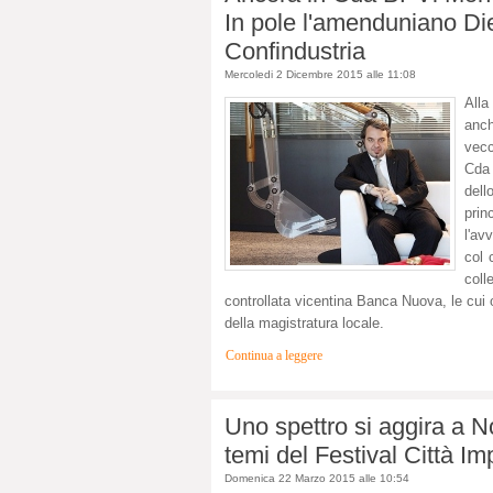
In pole l'amenduniano Di
Confindustria
Mercoledi 2 Dicembre 2015 alle 11:08
Alla
anch
vecc
Cda 
dell
prin
l'av
col 
coll
controllata vicentina Banca Nuova, le cui o
della magistratura locale.
Continua a leggere
Uno spettro si aggira a N
temi del Festival Città I
Domenica 22 Marzo 2015 alle 10:54