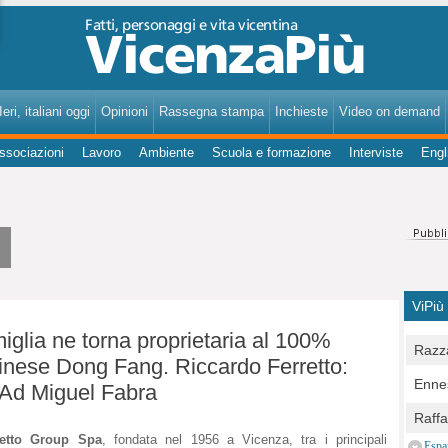
VicenzaPiù - Notizie, Inchieste, Analisi su Vicenza e provincia
eri, italiani oggi
Opinioni
Rassegna stampa
Inchieste
Video on demand
ssociazioni
Lavoro
Ambiente
Scuola e formazione
Interviste
Engl
ViPiù
iglia ne torna proprietaria al 100%
Razza
cinese Dong Fang. Riccardo Ferretto:
Bocc
Ennes
l'Ad Miguel Fabra
per u
pedon
Berla
Raff
Comun
E Zai
retto Group Spa
, fondata nel 1956 a Vicenza, tra i principali
Campo
Espa