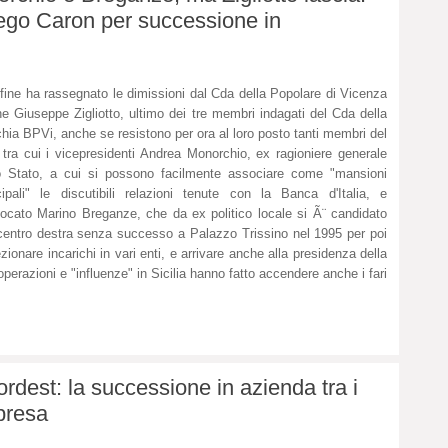
ego Caron per successione in
 fine ha rassegnato le dimissioni dal Cda della Popolare di Vicenza
e Giuseppe Zigliotto, ultimo dei tre membri indagati del Cda della
hia BPVi, anche se resistono per ora al loro posto tanti membri del
tra cui i vicepresidenti Andrea Monorchio, ex ragioniere generale
o Stato, a cui si possono facilmente associare come "mansioni
cipali" le discutibili relazioni tenute con la Banca d'Italia, e
vocato Marino Breganze, che da ex politico locale si Ã¨ candidato
centro destra senza successo a Palazzo Trissino nel 1995 per poi
ezionare incarichi in vari enti, e arrivare anche alla presidenza della
perazioni e "influenze" in Sicilia hanno fatto accendere anche i fari
ordest: la successione in azienda tra i
mpresa