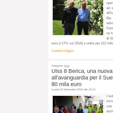
oper
ad e
40% 
Co.
advi
Ferr
ne h
di b
euro (+17% sul 2016) e ordini per 112 mi
Continua a leggere
Categorie:
Fatti
Ulss 8 Berica, una nuova
all'avanguardia per il Su
80 mila euro
Lunedi 24 Settembre 2018 alle 15:13
L'au
incr
una
assi