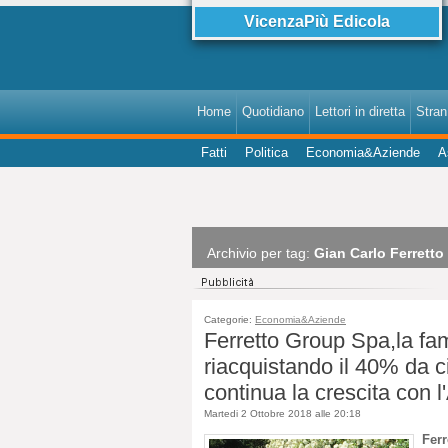
VicenzaPiù Edicola
Home
Quotidiano
Lettori in diretta
StranI
Fatti
Politica
Economia&Aziende
A
Archivio per tag:
Gian Carlo Ferretto
Categorie:
Economia&Aziende
Ferretto Group Spa,la fam
riacquistando il 40% da 
continua la crescita con 
Martedi 2 Ottobre 2018 alle 20:18
Fer