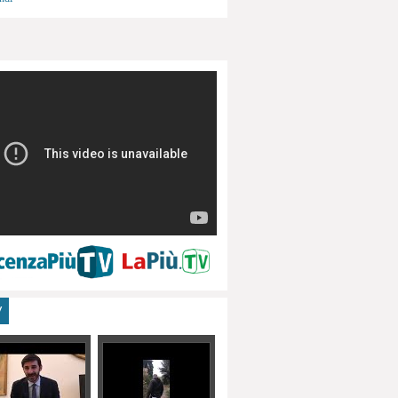
menti, turismo
V