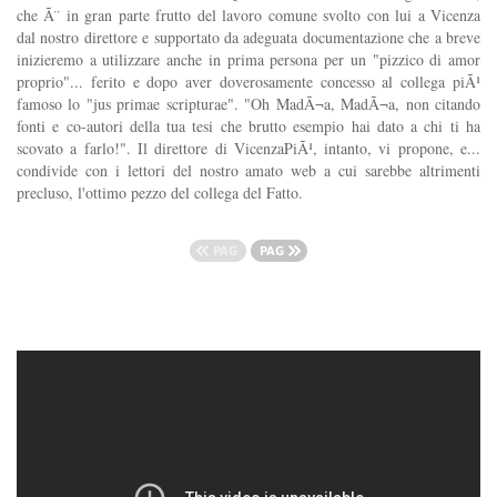
che Ã¨ in gran parte frutto del lavoro comune svolto con lui a Vicenza
dal nostro direttore e supportato da adeguata documentazione che a breve
inizieremo a utilizzare anche in prima persona per un "pizzico di amor
proprio"... ferito e dopo aver doverosamente concesso al collega piÃ¹
famoso lo "jus primae scripturae". "Oh MadÃ¬a, MadÃ¬a, non citando
fonti e co-autori della tua tesi che brutto esempio hai dato a chi ti ha
scovato a farlo!". Il direttore di VicenzaPiÃ¹, intanto, vi propone, e...
condivide con i lettori del nostro amato web a cui sarebbe altrimenti
precluso, l'ottimo pezzo del collega del Fatto.