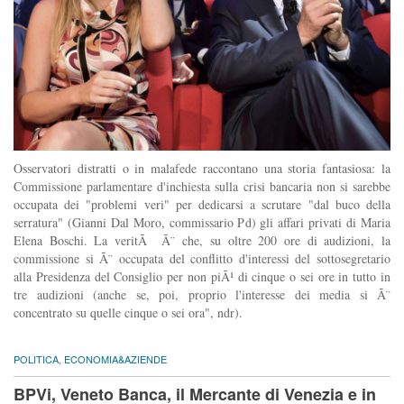
Osservatori distratti o in malafede raccontano una storia fantasiosa: la
Commissione parlamentare d'inchiesta sulla crisi bancaria non si sarebbe
occupata dei "problemi veri" per dedicarsi a scrutare "dal buco della
serratura" (Gianni Dal Moro, commissario Pd) gli affari privati di Maria
Elena Boschi. La veritÃ Ã¨ che, su oltre 200 ore di audizioni, la
commissione si Ã¨ occupata del conflitto d'interessi del sottosegretario
alla Presidenza del Consiglio per non piÃ¹ di cinque o sei ore in tutto in
tre audizioni (anche se, poi, proprio l'interesse dei media si Ã¨
concentrato su quelle cinque o sei ora", ndr).
POLITICA
,
ECONOMIA&AZIENDE
BPVi, Veneto Banca, il Mercante di Venezia e in