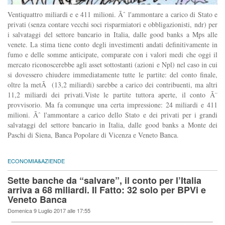
Ventiquattro miliardi e e 411 milioni. Ãˆ l'ammontare a carico di Stato e
privati (senza contare vecchi soci risparmiatori e obbligazionisti, ndr) per
i salvataggi del settore bancario in Italia, dalle good banks a Mps alle
venete. La stima tiene conto degli investimenti andati definitivamente in
fumo e delle somme anticipate, comparate con i valori medi che oggi il
mercato riconoscerebbe agli asset sottostanti (azioni e Npl) nel caso in cui
si dovessero chiudere immediatamente tutte le partite: del conto finale,
oltre la metÃ (13,2 miliardi) sarebbe a carico dei contribuenti, ma altri
11,2 miliardi dei privati.Viste le partite tuttora aperte, il conto Ã¨
provvisorio. Ma fa comunque una certa impressione: 24 miliardi e 411
milioni. Ãˆ l'ammontare a carico dello Stato e dei privati per i grandi
salvataggi del settore bancario in Italia, dalle good banks a Monte dei
Paschi di Siena, Banca Popolare di Vicenza e Veneto Banca.
ECONOMIA&AZIENDE
Sette banche da “salvare”, il conto per l’Italia
arriva a 68 miliardi. Il Fatto: 32 solo per BPVi e
Veneto Banca
Domenica 9 Luglio 2017 alle 17:55