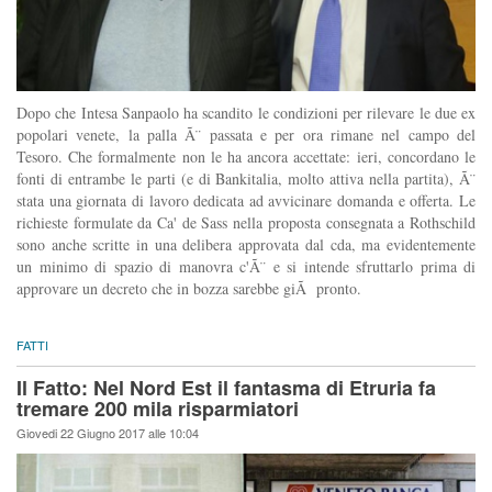
Dopo che Intesa Sanpaolo ha scandito le condizioni per rilevare le due ex
popolari venete, la palla Ã¨ passata e per ora rimane nel campo del
Tesoro. Che formalmente non le ha ancora accettate: ieri, concordano le
fonti di entrambe le parti (e di Bankitalia, molto attiva nella partita), Ã¨
stata una giornata di lavoro dedicata ad avvicinare domanda e offerta. Le
richieste formulate da Ca' de Sass nella proposta consegnata a Rothschild
sono anche scritte in una delibera approvata dal cda, ma evidentemente
un minimo di spazio di manovra c'Ã¨ e si intende sfruttarlo prima di
approvare un decreto che in bozza sarebbe giÃ pronto.
FATTI
Il Fatto: Nel Nord Est il fantasma di Etruria fa
tremare 200 mila risparmiatori
Giovedi 22 Giugno 2017 alle 10:04