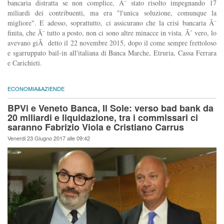
bancaria distratta se non complice, Ã¨ stato risolto impegnando 17
miliardi dei contribuenti, ma era "l'unica soluzione, comunque la
migliore". E adesso, soprattutto, ci assicurano che la crisi bancaria Ã¨
finita, che Ã¨ tutto a posto, non ci sono altre minacce in vista. Ãˆ vero, lo
avevano giÃ detto il 22 novembre 2015, dopo il come sempre frettoloso
e sgarruppato bail-in all'italiana di Banca Marche, Etruria, Cassa Ferrara
e Carichieti.
ECONOMIA&AZIENDE
BPVi e Veneto Banca, Il Sole: verso bad bank da
20 miliardi e liquidazione, tra i commissari ci
saranno Fabrizio Viola e Cristiano Carrus
Venerdi 23 Giugno 2017 alle 09:42