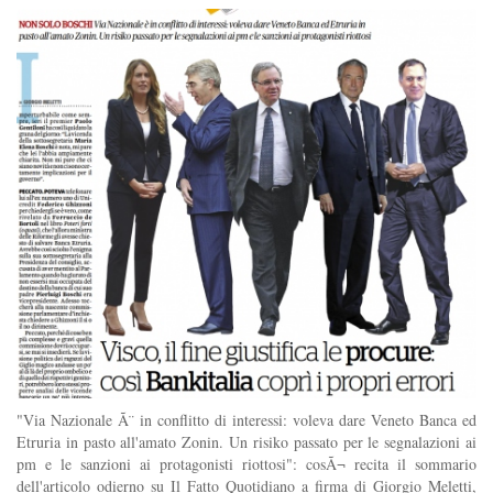
"Via Nazionale Ã¨ in conflitto di interessi: voleva dare Veneto Banca ed
Etruria in pasto all'amato Zonin. Un risiko passato per le segnalazioni ai
pm e le sanzioni ai protagonisti riottosi": cosÃ¬ recita il sommario
dell'articolo odierno su Il Fatto Quotidiano a firma di Giorgio Meletti,