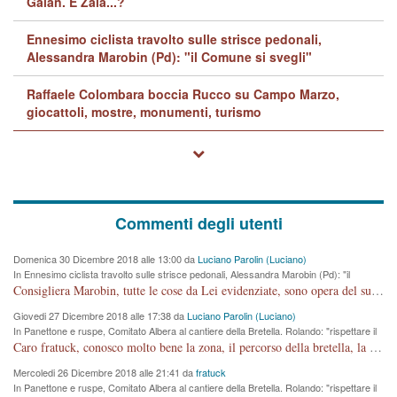
Galan. E Zaia...?
Ennesimo ciclista travolto sulle strisce pedonali,
Alessandra Marobin (Pd): "il Comune si svegli"
Raffaele Colombara boccia Rucco su Campo Marzo,
giocattoli, mostre, monumenti, turismo
Commenti degli utenti
Domenica 30 Dicembre 2018 alle 13:00 da
Luciano Parolin (Luciano)
In Ennesimo ciclista travolto sulle strisce pedonali, Alessandra Marobin (Pd): "il
Comune si svegli"
Consigliera Marobin, tutte le cose da Lei evidenziate, sono opera del suo ex Assessore e compagno di Partito Antonio Marco Dalla Pozza Assessore alla "progettazione" di piste ciclabili e altre porcherie. A lui manderei il conto da saldare per incidenti e danni alle persone. E' ora che "finiamola." Avete perso rassegnatevi. qui IL SINDACO RUCCO NON C'ENTRA PER NIENTE. CAPITO!!!!!!!! Amen.
Giovedi 27 Dicembre 2018 alle 17:38 da
Luciano Parolin (Luciano)
In Panettone e ruspe, Comitato Albera al cantiere della Bretella. Rolando: "rispettare il
cronoprogramma"
Caro fratuck, conosco molto bene la zona, il percorso della bretella, la situazione dei cittadini, abito in Viale Trento. A partire dal 2003 ho partecipato al Comitato di Maddalene pro bretella, e a riunioni propositive per apportare modifiche al progetto. Numerose mie foto del territorio sono arrivate a Roma, altri miei interventi (non graditi dalla Sx) sono stati pubblicati dal GdV, assieme ad altri come Ciro Asproso, ora favorevole alla bretella. Ho partecipato alla raccolta firme per la chiusura della strada x 5 giorni eseguita dal Sindaco Hullwech per sforamento 180 Micro/g. Pertanto come impegno per la tematica sono apposto con la coscienza. Ora il Progetto è partito, fine! Voglio dire che la nuova Giunta "comunale" non c'entra più. L'opera sarà "malauguratamente" eseguita, ma non con il mio placet. Il Consigliere Comunale dovrebbe capire che la campagna elettorale è finita, con buona pace di tutti. Quello che invece dovrebbe interessare è la proprietà della strada, dall'uscita autostradale Ovest, sino alla Rotatoria dell'Albara, vi sono tre possessori: Autostrade SpA; La Provincia, il Comune. Come la mettiamo per il futuro ? I costi, da 50 sono saliti a 100 milioni di € come dire 20 milioni a KM (!) da non credere. Comunque si farà. Ma nessuno canti Vittoria, anzi meglio non farne un ulteriore fatto "partitico" per questioni elettorali o di seggio. Se mi manda la sua mail, sono disponibile ad inviare i documenti e le foto sopra descritte. Con ossequi, Luciano Parolin
Mercoledi 26 Dicembre 2018 alle 21:41 da
fratuck
In Panettone e ruspe, Comitato Albera al cantiere della Bretella. Rolando: "rispettare il