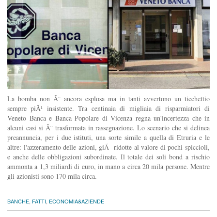
La bomba non Ã¨ ancora esplosa ma in tanti avvertono un ticchettio
sempre piÃ¹ insistente. Tra centinaia di migliaia di risparmiatori di
Veneto Banca e Banca Popolare di Vicenza regna un'incertezza che in
alcuni casi si Ã¨ trasformata in rassegnazione. Lo scenario che si delinea
preannuncia, per i due istituti, una sorte simile a quella di Etruria e le
altre: l'azzeramento delle azioni, giÃ ridotte al valore di pochi spiccioli,
e anche delle obbligazioni subordinate. Il totale dei soli bond a rischio
ammonta a 1,3 miliardi di euro, in mano a circa 20 mila persone. Mentre
gli azionisti sono 170 mila circa.
BANCHE
,
FATTI
,
ECONOMIA&AZIENDE