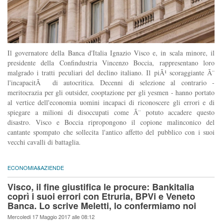
Il governatore della Banca d'Italia Ignazio Visco e, in scala minore, il
presidente della Confindustria Vincenzo Boccia, rappresentano loro
malgrado i tratti peculiari del declino italiano. Il piÃ¹ scoraggiante Ã¨
l'incapacitÃ di autocritica. Decenni di selezione al contrario -
meritocrazia per gli outsider, cooptazione per gli yesmen - hanno portato
al vertice dell'economia uomini incapaci di riconoscere gli errori e di
spiegare a milioni di disoccupati come Ã¨ potuto accadere questo
disastro. Visco e Boccia ripropongono il copione malinconico del
cantante spompato che sollecita l'antico affetto del pubblico con i suoi
vecchi cavalli di battaglia.
ECONOMIA&AZIENDE
Visco, il fine giustifica le procure: Bankitalia
coprì i suoi errori con Etruria, BPVi e Veneto
Banca. Lo scrive Meletti, lo confermiamo noi
Mercoledi 17 Maggio 2017 alle 08:12