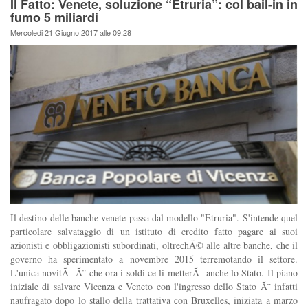
Il Fatto: Venete, soluzione “Etruria”: col bail-in in
fumo 5 miliardi
Mercoledi 21 Giugno 2017 alle 09:28
Il destino delle banche venete passa dal modello "Etruria". S'intende quel
particolare salvataggio di un istituto di credito fatto pagare ai suoi
azionisti e obbligazionisti subordinati, oltrechÃ© alle altre banche, che il
governo ha sperimentato a novembre 2015 terremotando il settore.
L'unica novitÃ Ã¨ che ora i soldi ce li metterÃ anche lo Stato. Il piano
iniziale di salvare Vicenza e Veneto con l'ingresso dello Stato Ã¨ infatti
naufragato dopo lo stallo della trattativa con Bruxelles, iniziata a marzo