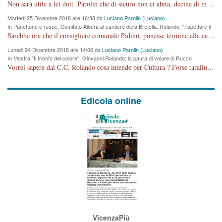
cronoprogramma"
Non sarà utile a lei dott. Parolin che di sicuro non ci abita, decine di migliaia di TIR, automobili e padroncini che passano quotidianamente per una strada appena rotabile, non è più possibile stendere i panni, attraversare la strada senza rischiare la morte, le case stanno crepando, i tempi sono cambiati e la bretella non passerà assolutamente per maddalene (ma cosa sta a dire?!), dia invece responsabilità a chi ha costruito tagliando la strada che doveva invece terminare a isola vicentina e non al moracchino lasciando Motta di Costabissara ancora in panne di traffico. I tempi sono cambiati dottore e se l'anagrafe della vita stagna nell'essere umano impressioni conservatrici, la società non le considera perchè va avanti, si industrializza e ha bisogno di infrastrutture e di sviluppo. Ultima considerazione, se è geloso di Rolando perchè vede in lui solo campagne politiche mentre si difendono i SOLI diritti dei cittadini, la preghiamo faccia considerazioni più appropriate. Saluti e complimenti per i suoi scritti.
Martedi 25 Dicembre 2018 alle 16:38 da
Luciano Parolin (Luciano)
In Panettone e ruspe, Comitato Albera al cantiere della Bretella. Rolando: "rispettare il
cronoprogramma"
Sarebbe ora che il consigliere comunale Pidino, ponesse termine alla campagna elettorale nel territorio del suo seggio Villaggio del Sole. La tiraca è iniziata, distruggerà 6 km di prateria ovest della città, ricca di fonti e sorgenti d'acqua. I cittadini di Maddalene non avranno più Pace la notte. Molta colpa per la costruzione di questa Strada è proprio del signor Rolando,dei suoi gazebo mobili e che vuol far passare questa opera VANDALICA come progetto "utile" a chi ? Non è cosa seria sig. Rolando!
Lunedi 24 Dicembre 2018 alle 14:06 da
Luciano Parolin (Luciano)
In Mostra "Il trionfo del colore", Giovanni Rolando: la paura di volare di Rucco
Vorrei sapere dal C.C. Rolando cosa intende per Cultura ? Forse tarallucci, vino e sagre, o spaghetti tricolori del PD ? Il continuo (s)parlare della mostra a Palazzo Chiericati caro consigliere DANNEGGIA FORTEMENTE l'immagine della città TUTTA e fa deviare i consensi che in RUSSIA (badi bene ex U.R.S.S.) sono ECCELLENTI. A livello artistico l'evento è di alta Valenza culturale, COMPITO di Tutta la Cittadinanza fare il possibile per propagandare l'iniziativa senza farne UN CASO PARTITICO come fa Lei da sempre. Meno Gazebo + Partecipazione! E così sia. Amen.
Edicola online
VicenzaPiù