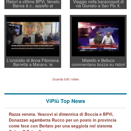
Ristori a vittime BPVi, Veneto
Viaggio nella baraccopoli di
Banca & c., appello al
via Giuriato a San Pio X.
sottosegretario Alessio
Vicenza ai Vicentini: “faremo
Villarosa: per mettere ordine
un regalo di Natale ai
convochi con Di Maio CNCU
residenti”
a supporto della cabina di
regia al Mef
L'omicidio di Anna Filomena
Miatello e Belluco
Barretta a Marano, le
commentano bozza su ristori
indagini dei carabinieri di
BPVi e Veneto Banca
Vicenza sul marito Angelo
Lavarra: più avvincenti di
Guarda tutti i video
quelle di... Barbara D'Urso
ViPiù Top News
Razza veneta. Vescovi si dimentica di Boccia e BPVi,
Donazzan sgambetta Rucco per un posto in provincia
come fece con Berlato per una seggiola nel sistema