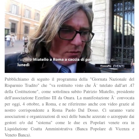
Pubblichiamo di seguito il programma della "Giornata Nazionale del
Risparmio Tradito" che "va restituito visto che Ã¨ tutelato dall'art .47
della Costituzione", come sottolinea subito Patrizio Miatello, presidente
dell'associazione Ezzelino III da Onara. La manifestazione Ã¨ convocata
per oggi, 4 ottobre, a Roma, e ne riferiremo anche con video grazie al
nostro corrispondente a Roma Paolo Dal Dosso. Ci saranno varie
associazioni e organizzazioni di soci delle banche azzerate o azzoppate dai
gestori e/o dal "sistema" come le due ex Popolari venete ora in
Liquidazione Coatta Amministrativa (Banca Popolare di Vicenza e
Veneto Banca).