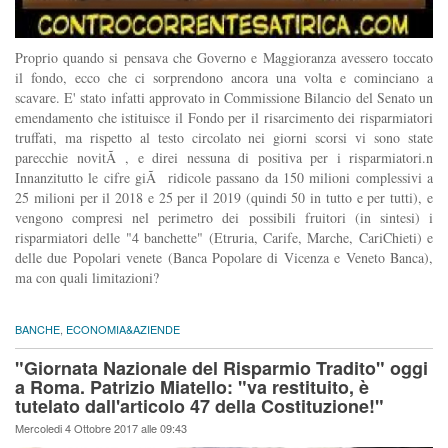
Proprio quando si pensava che Governo e Maggioranza avessero toccato
il fondo, ecco che ci sorprendono ancora una volta e cominciano a
scavare. E' stato infatti approvato in Commissione Bilancio del Senato un
emendamento che istituisce il Fondo per il risarcimento dei risparmiatori
truffati, ma rispetto al testo circolato nei giorni scorsi vi sono state
parecchie novitÃ , e direi nessuna di positiva per i risparmiatori.n
Innanzitutto le cifre giÃ ridicole passano da 150 milioni complessivi a
25 milioni per il 2018 e 25 per il 2019 (quindi 50 in tutto e per tutti), e
vengono compresi nel perimetro dei possibili fruitori (in sintesi) i
risparmiatori delle "4 banchette" (Etruria, Carife, Marche, CariChieti) e
delle due Popolari venete (Banca Popolare di Vicenza e Veneto Banca),
ma con quali limitazioni?
BANCHE
,
ECONOMIA&AZIENDE
"Giornata Nazionale del Risparmio Tradito" oggi
a Roma. Patrizio Miatello: "va restituito, è
tutelato dall'articolo 47 della Costituzione!"
Mercoledi 4 Ottobre 2017 alle 09:43