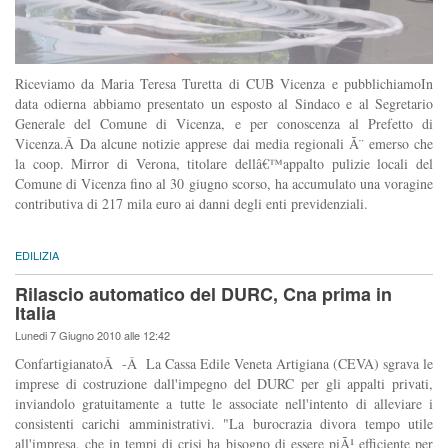
Riceviamo da Maria Teresa Turetta di CUB Vicenza e pubblichiamoIn
data odierna abbiamo presentato un esposto al Sindaco e al Segretario
Generale del Comune di Vicenza, e per conoscenza al Prefetto di
Vicenza.Â Da alcune notizie apprese dai media regionali Ã¨ emerso che
la coop. Mirror di Verona, titolare dellâ€™appalto pulizie locali del
Comune di Vicenza fino al 30 giugno scorso, ha accumulato una voragine
contributiva di 217 mila euro ai danni degli enti previdenziali.
EDILIZIA
Rilascio automatico del DURC, Cna prima in
Italia
Lunedi 7 Giugno 2010 alle 12:42
ConfartigianatoÂ -Â La Cassa Edile Veneta Artigiana (CEVA) sgrava le
imprese di costruzione dall'impegno del DURC per gli appalti privati,
inviandolo gratuitamente a tutte le associate nell'intento di alleviare i
consistenti carichi amministrativi. "La burocrazia divora tempo utile
all'impresa, che in tempi di crisi ha bisogno di essere piÃ¹ efficiente per