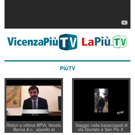
PiùTV
Ristori a vittime BPVi, Veneto
Viaggio nella baraccopoli di
Banca & c., appello al
via Giuriato a San Pio X.
sottosegretario Alessio
Vicenza ai Vicentini: “faremo