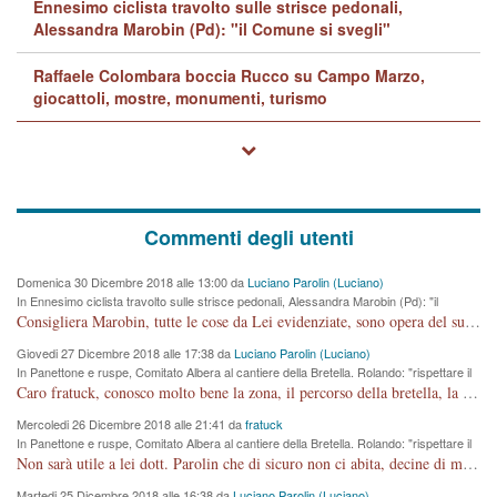
Ennesimo ciclista travolto sulle strisce pedonali,
Alessandra Marobin (Pd): "il Comune si svegli"
Raffaele Colombara boccia Rucco su Campo Marzo,
giocattoli, mostre, monumenti, turismo
Commenti degli utenti
Domenica 30 Dicembre 2018 alle 13:00 da
Luciano Parolin (Luciano)
In Ennesimo ciclista travolto sulle strisce pedonali, Alessandra Marobin (Pd): "il
Comune si svegli"
Consigliera Marobin, tutte le cose da Lei evidenziate, sono opera del suo ex Assessore e compagno di Partito Antonio Marco Dalla Pozza Assessore alla "progettazione" di piste ciclabili e altre porcherie. A lui manderei il conto da saldare per incidenti e danni alle persone. E' ora che "finiamola." Avete perso rassegnatevi. qui IL SINDACO RUCCO NON C'ENTRA PER NIENTE. CAPITO!!!!!!!! Amen.
Giovedi 27 Dicembre 2018 alle 17:38 da
Luciano Parolin (Luciano)
In Panettone e ruspe, Comitato Albera al cantiere della Bretella. Rolando: "rispettare il
cronoprogramma"
Caro fratuck, conosco molto bene la zona, il percorso della bretella, la situazione dei cittadini, abito in Viale Trento. A partire dal 2003 ho partecipato al Comitato di Maddalene pro bretella, e a riunioni propositive per apportare modifiche al progetto. Numerose mie foto del territorio sono arrivate a Roma, altri miei interventi (non graditi dalla Sx) sono stati pubblicati dal GdV, assieme ad altri come Ciro Asproso, ora favorevole alla bretella. Ho partecipato alla raccolta firme per la chiusura della strada x 5 giorni eseguita dal Sindaco Hullwech per sforamento 180 Micro/g. Pertanto come impegno per la tematica sono apposto con la coscienza. Ora il Progetto è partito, fine! Voglio dire che la nuova Giunta "comunale" non c'entra più. L'opera sarà "malauguratamente" eseguita, ma non con il mio placet. Il Consigliere Comunale dovrebbe capire che la campagna elettorale è finita, con buona pace di tutti. Quello che invece dovrebbe interessare è la proprietà della strada, dall'uscita autostradale Ovest, sino alla Rotatoria dell'Albara, vi sono tre possessori: Autostrade SpA; La Provincia, il Comune. Come la mettiamo per il futuro ? I costi, da 50 sono saliti a 100 milioni di € come dire 20 milioni a KM (!) da non credere. Comunque si farà. Ma nessuno canti Vittoria, anzi meglio non farne un ulteriore fatto "partitico" per questioni elettorali o di seggio. Se mi manda la sua mail, sono disponibile ad inviare i documenti e le foto sopra descritte. Con ossequi, Luciano Parolin
Mercoledi 26 Dicembre 2018 alle 21:41 da
fratuck
In Panettone e ruspe, Comitato Albera al cantiere della Bretella. Rolando: "rispettare il
cronoprogramma"
Non sarà utile a lei dott. Parolin che di sicuro non ci abita, decine di migliaia di TIR, automobili e padroncini che passano quotidianamente per una strada appena rotabile, non è più possibile stendere i panni, attraversare la strada senza rischiare la morte, le case stanno crepando, i tempi sono cambiati e la bretella non passerà assolutamente per maddalene (ma cosa sta a dire?!), dia invece responsabilità a chi ha costruito tagliando la strada che doveva invece terminare a isola vicentina e non al moracchino lasciando Motta di Costabissara ancora in panne di traffico. I tempi sono cambiati dottore e se l'anagrafe della vita stagna nell'essere umano impressioni conservatrici, la società non le considera perchè va avanti, si industrializza e ha bisogno di infrastrutture e di sviluppo. Ultima considerazione, se è geloso di Rolando perchè vede in lui solo campagne politiche mentre si difendono i SOLI diritti dei cittadini, la preghiamo faccia considerazioni più appropriate. Saluti e complimenti per i suoi scritti.
Martedi 25 Dicembre 2018 alle 16:38 da
Luciano Parolin (Luciano)