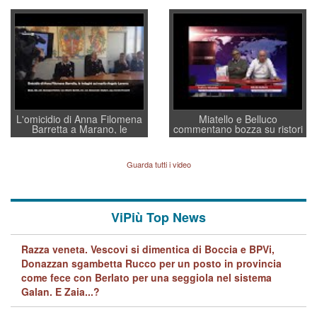
Villarosa: per mettere ordine
un regalo di Natale ai
convochi con Di Maio CNCU
residenti”
a supporto della cabina di
regia al Mef
L'omicidio di Anna Filomena
Miatello e Belluco
Barretta a Marano, le
commentano bozza su ristori
indagini dei carabinieri di
BPVi e Veneto Banca
Vicenza sul marito Angelo
Lavarra: più avvincenti di
Guarda tutti i video
quelle di... Barbara D'Urso
ViPiù Top News
Razza veneta. Vescovi si dimentica di Boccia e BPVi,
Donazzan sgambetta Rucco per un posto in provincia
come fece con Berlato per una seggiola nel sistema
Galan. E Zaia...?