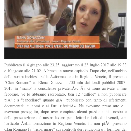
Pubblicato il 4 giugno alle 23.25, aggiornato il 23 luglio 2017 alle 19.33
e 10 agosto alle 21.02. A breve un nuovo capitolo. Dopo che, nell'ambito
della nostra inchiesta sulla Â«formazione in Regione Veneto, il presunto
"Clan Romano" ed Elena Donazzan. 700 mln dei fondi pubblici 2007-
2013 in "mano" a consulenze private..Â», Â« ci sono arrivate a fine
febbraio, ve lo abbiamo raccontato, ben 12 "diffide" a non pubblicare
piÃ¹ e a "cancellare" quanto giÃ pubblicato con tanto di riferimenti
documentali ai nomi e ai fatti riferitiÂ». Ne avevamo preso atto e...
avevamo proseguito, dopo aver compiuto alcuni passi a tutela nostra e
della prosecuzione del nostro lavoro per i lettori e i cittadini veneti, con
l'articolo Â«La formazione in Regione Veneto: il, non piÃ¹, presunto
Clan Romano fa "risparmiare" sui controlli dei rendiconti e i fornitori dei