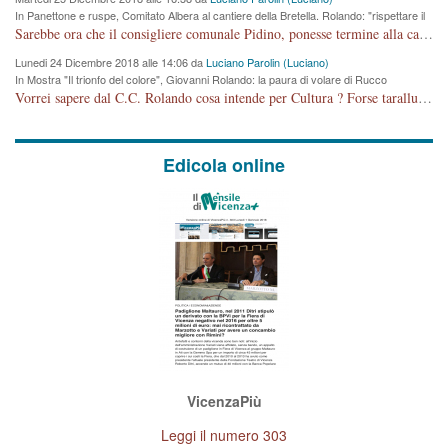
In Panettone e ruspe, Comitato Albera al cantiere della Bretella. Rolando: "rispettare il
cronoprogramma"
Sarebbe ora che il consigliere comunale Pidino, ponesse termine alla campagna elettorale nel territorio del suo seggio Villaggio del Sole. La tiraca è iniziata, distruggerà 6 km di prateria ovest della città, ricca di fonti e sorgenti d'acqua. I cittadini di Maddalene non avranno più Pace la notte. Molta colpa per la costruzione di questa Strada è proprio del signor Rolando,dei suoi gazebo mobili e che vuol far passare questa opera VANDALICA come progetto "utile" a chi ? Non è cosa seria sig. Rolando!
Lunedi 24 Dicembre 2018 alle 14:06 da
Luciano Parolin (Luciano)
In Mostra "Il trionfo del colore", Giovanni Rolando: la paura di volare di Rucco
Vorrei sapere dal C.C. Rolando cosa intende per Cultura ? Forse tarallucci, vino e sagre, o spaghetti tricolori del PD ? Il continuo (s)parlare della mostra a Palazzo Chiericati caro consigliere DANNEGGIA FORTEMENTE l'immagine della città TUTTA e fa deviare i consensi che in RUSSIA (badi bene ex U.R.S.S.) sono ECCELLENTI. A livello artistico l'evento è di alta Valenza culturale, COMPITO di Tutta la Cittadinanza fare il possibile per propagandare l'iniziativa senza farne UN CASO PARTITICO come fa Lei da sempre. Meno Gazebo + Partecipazione! E così sia. Amen.
Edicola online
VicenzaPiù
Leggi il numero 303