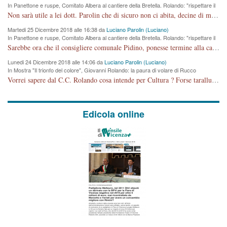
In Panettone e ruspe, Comitato Albera al cantiere della Bretella. Rolando: "rispettare il
cronoprogramma"
Non sarà utile a lei dott. Parolin che di sicuro non ci abita, decine di migliaia di TIR, automobili e padroncini che passano quotidianamente per una strada appena rotabile, non è più possibile stendere i panni, attraversare la strada senza rischiare la morte, le case stanno crepando, i tempi sono cambiati e la bretella non passerà assolutamente per maddalene (ma cosa sta a dire?!), dia invece responsabilità a chi ha costruito tagliando la strada che doveva invece terminare a isola vicentina e non al moracchino lasciando Motta di Costabissara ancora in panne di traffico. I tempi sono cambiati dottore e se l'anagrafe della vita stagna nell'essere umano impressioni conservatrici, la società non le considera perchè va avanti, si industrializza e ha bisogno di infrastrutture e di sviluppo. Ultima considerazione, se è geloso di Rolando perchè vede in lui solo campagne politiche mentre si difendono i SOLI diritti dei cittadini, la preghiamo faccia considerazioni più appropriate. Saluti e complimenti per i suoi scritti.
Martedi 25 Dicembre 2018 alle 16:38 da
Luciano Parolin (Luciano)
In Panettone e ruspe, Comitato Albera al cantiere della Bretella. Rolando: "rispettare il
cronoprogramma"
Sarebbe ora che il consigliere comunale Pidino, ponesse termine alla campagna elettorale nel territorio del suo seggio Villaggio del Sole. La tiraca è iniziata, distruggerà 6 km di prateria ovest della città, ricca di fonti e sorgenti d'acqua. I cittadini di Maddalene non avranno più Pace la notte. Molta colpa per la costruzione di questa Strada è proprio del signor Rolando,dei suoi gazebo mobili e che vuol far passare questa opera VANDALICA come progetto "utile" a chi ? Non è cosa seria sig. Rolando!
Lunedi 24 Dicembre 2018 alle 14:06 da
Luciano Parolin (Luciano)
In Mostra "Il trionfo del colore", Giovanni Rolando: la paura di volare di Rucco
Vorrei sapere dal C.C. Rolando cosa intende per Cultura ? Forse tarallucci, vino e sagre, o spaghetti tricolori del PD ? Il continuo (s)parlare della mostra a Palazzo Chiericati caro consigliere DANNEGGIA FORTEMENTE l'immagine della città TUTTA e fa deviare i consensi che in RUSSIA (badi bene ex U.R.S.S.) sono ECCELLENTI. A livello artistico l'evento è di alta Valenza culturale, COMPITO di Tutta la Cittadinanza fare il possibile per propagandare l'iniziativa senza farne UN CASO PARTITICO come fa Lei da sempre. Meno Gazebo + Partecipazione! E così sia. Amen.
Edicola online