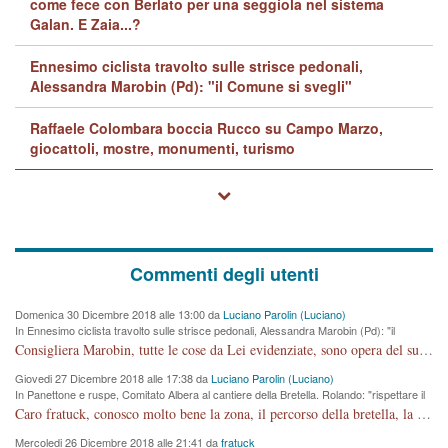
come fece con Berlato per una seggiola nel sistema
Galan. E Zaia...?
Ennesimo ciclista travolto sulle strisce pedonali,
Alessandra Marobin (Pd): "il Comune si svegli"
Raffaele Colombara boccia Rucco su Campo Marzo,
giocattoli, mostre, monumenti, turismo
Commenti degli utenti
Domenica 30 Dicembre 2018 alle 13:00 da
Luciano Parolin (Luciano)
In Ennesimo ciclista travolto sulle strisce pedonali, Alessandra Marobin (Pd): "il
Comune si svegli"
Consigliera Marobin, tutte le cose da Lei evidenziate, sono opera del suo ex Assessore e compagno di Partito Antonio Marco Dalla Pozza Assessore alla "progettazione" di piste ciclabili e altre porcherie. A lui manderei il conto da saldare per incidenti e danni alle persone. E' ora che "finiamola." Avete perso rassegnatevi. qui IL SINDACO RUCCO NON C'ENTRA PER NIENTE. CAPITO!!!!!!!! Amen.
Giovedi 27 Dicembre 2018 alle 17:38 da
Luciano Parolin (Luciano)
In Panettone e ruspe, Comitato Albera al cantiere della Bretella. Rolando: "rispettare il
cronoprogramma"
Caro fratuck, conosco molto bene la zona, il percorso della bretella, la situazione dei cittadini, abito in Viale Trento. A partire dal 2003 ho partecipato al Comitato di Maddalene pro bretella, e a riunioni propositive per apportare modifiche al progetto. Numerose mie foto del territorio sono arrivate a Roma, altri miei interventi (non graditi dalla Sx) sono stati pubblicati dal GdV, assieme ad altri come Ciro Asproso, ora favorevole alla bretella. Ho partecipato alla raccolta firme per la chiusura della strada x 5 giorni eseguita dal Sindaco Hullwech per sforamento 180 Micro/g. Pertanto come impegno per la tematica sono apposto con la coscienza. Ora il Progetto è partito, fine! Voglio dire che la nuova Giunta "comunale" non c'entra più. L'opera sarà "malauguratamente" eseguita, ma non con il mio placet. Il Consigliere Comunale dovrebbe capire che la campagna elettorale è finita, con buona pace di tutti. Quello che invece dovrebbe interessare è la proprietà della strada, dall'uscita autostradale Ovest, sino alla Rotatoria dell'Albara, vi sono tre possessori: Autostrade SpA; La Provincia, il Comune. Come la mettiamo per il futuro ? I costi, da 50 sono saliti a 100 milioni di € come dire 20 milioni a KM (!) da non credere. Comunque si farà. Ma nessuno canti Vittoria, anzi meglio non farne un ulteriore fatto "partitico" per questioni elettorali o di seggio. Se mi manda la sua mail, sono disponibile ad inviare i documenti e le foto sopra descritte. Con ossequi, Luciano Parolin
Mercoledi 26 Dicembre 2018 alle 21:41 da
fratuck