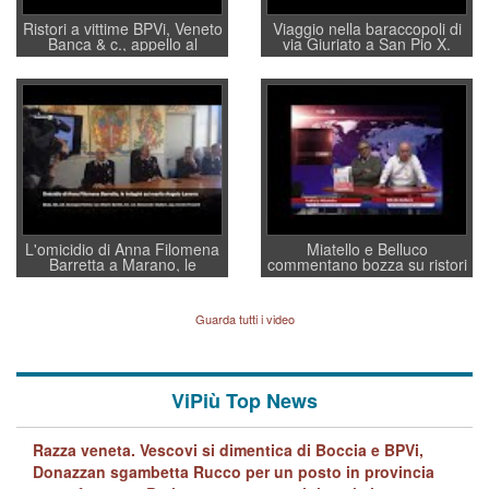
Ristori a vittime BPVi, Veneto
Viaggio nella baraccopoli di
Banca & c., appello al
via Giuriato a San Pio X.
sottosegretario Alessio
Vicenza ai Vicentini: “faremo
Villarosa: per mettere ordine
un regalo di Natale ai
convochi con Di Maio CNCU
residenti”
a supporto della cabina di
regia al Mef
L'omicidio di Anna Filomena
Miatello e Belluco
Barretta a Marano, le
commentano bozza su ristori
indagini dei carabinieri di
BPVi e Veneto Banca
Vicenza sul marito Angelo
Lavarra: più avvincenti di
Guarda tutti i video
quelle di... Barbara D'Urso
ViPiù Top News
Razza veneta. Vescovi si dimentica di Boccia e BPVi,
Donazzan sgambetta Rucco per un posto in provincia