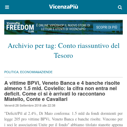
Archivio per tag:
Conto riassuntivo del
Tesoro
POLITICA
,
ECONOMIA&AZIENDE
A vittime BPVi, Veneto Banca e 4 banche risolte
almeno 1.5 mld. Coviello: la cifra non entra nel
deficit. Come ci si è arrivati lo raccontano
Miatello, Conte e Cavallari
Venerdi 28 Settembre 2018 alle 22:38
"Deficit/Pil al 2.4%, Di Maio conferma: 1.5 mld da fondi dormienti per
legge 205 pro vittime BPVi, Veneto Banca e banche risolte. Vincono per
i soci le associazioni Unite per il fondo" abbiamo titolato stanotte appena