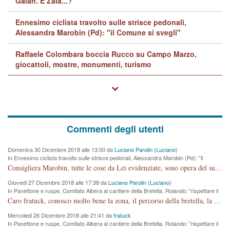
Galan. E Zaia...?
Ennesimo ciclista travolto sulle strisce pedonali,
Alessandra Marobin (Pd): "il Comune si svegli"
Raffaele Colombara boccia Rucco su Campo Marzo,
giocattoli, mostre, monumenti, turismo
Commenti degli utenti
Domenica 30 Dicembre 2018 alle 13:00 da
Luciano Parolin (Luciano)
In Ennesimo ciclista travolto sulle strisce pedonali, Alessandra Marobin (Pd): "il
Comune si svegli"
Consigliera Marobin, tutte le cose da Lei evidenziate, sono opera del suo ex Assessore e compagno di Partito Antonio Marco Dalla Pozza Assessore alla "progettazione" di piste ciclabili e altre porcherie. A lui manderei il conto da saldare per incidenti e danni alle persone. E' ora che "finiamola." Avete perso rassegnatevi. qui IL SINDACO RUCCO NON C'ENTRA PER NIENTE. CAPITO!!!!!!!! Amen.
Giovedi 27 Dicembre 2018 alle 17:38 da
Luciano Parolin (Luciano)
In Panettone e ruspe, Comitato Albera al cantiere della Bretella. Rolando: "rispettare il
cronoprogramma"
Caro fratuck, conosco molto bene la zona, il percorso della bretella, la situazione dei cittadini, abito in Viale Trento. A partire dal 2003 ho partecipato al Comitato di Maddalene pro bretella, e a riunioni propositive per apportare modifiche al progetto. Numerose mie foto del territorio sono arrivate a Roma, altri miei interventi (non graditi dalla Sx) sono stati pubblicati dal GdV, assieme ad altri come Ciro Asproso, ora favorevole alla bretella. Ho partecipato alla raccolta firme per la chiusura della strada x 5 giorni eseguita dal Sindaco Hullwech per sforamento 180 Micro/g. Pertanto come impegno per la tematica sono apposto con la coscienza. Ora il Progetto è partito, fine! Voglio dire che la nuova Giunta "comunale" non c'entra più. L'opera sarà "malauguratamente" eseguita, ma non con il mio placet. Il Consigliere Comunale dovrebbe capire che la campagna elettorale è finita, con buona pace di tutti. Quello che invece dovrebbe interessare è la proprietà della strada, dall'uscita autostradale Ovest, sino alla Rotatoria dell'Albara, vi sono tre possessori: Autostrade SpA; La Provincia, il Comune. Come la mettiamo per il futuro ? I costi, da 50 sono saliti a 100 milioni di € come dire 20 milioni a KM (!) da non credere. Comunque si farà. Ma nessuno canti Vittoria, anzi meglio non farne un ulteriore fatto "partitico" per questioni elettorali o di seggio. Se mi manda la sua mail, sono disponibile ad inviare i documenti e le foto sopra descritte. Con ossequi, Luciano Parolin
Mercoledi 26 Dicembre 2018 alle 21:41 da
fratuck
In Panettone e ruspe, Comitato Albera al cantiere della Bretella. Rolando: "rispettare il