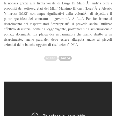
la notizia grazie alla firma vocale di Luigi Di Maio Ã¨ andata oltre i
propositi dei sottosegretari del MEF Massimo Bitonci (Lega)Â e Alessio
Villarosa (M5S) comunque significativi della volontÃ di rispettare il
punto specifico del contratto di governo:Â Â "...Â Per far fronte al
risarcimento dei risparmiatori "espropriati" si prevede anche l'utilizzo
effettivo di risorse, come da legge vigente, provenienti da assicurazione e
polizze dormienti. La platea dei risparmiatori che hanno diritto a un
risarcimento, anche parziale, deve essere allargata anche ai piccoli
azionisti delle banche oggetto di risoluzione".â€¨Â