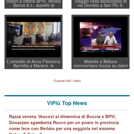
Ristori a vittime BPVi, Veneto
Viaggio nella baraccopoli di
Banca & c., appello al
via Giuriato a San Pio X.
sottosegretario Alessio
Vicenza ai Vicentini: “faremo
Villarosa: per mettere ordine
un regalo di Natale ai
convochi con Di Maio CNCU
residenti”
a supporto della cabina di
regia al Mef
L'omicidio di Anna Filomena
Miatello e Belluco
Barretta a Marano, le
commentano bozza su ristori
indagini dei carabinieri di
BPVi e Veneto Banca
Vicenza sul marito Angelo
Lavarra: più avvincenti di
Guarda tutti i video
quelle di... Barbara D'Urso
ViPiù Top News
Razza veneta. Vescovi si dimentica di Boccia e BPVi,
Donazzan sgambetta Rucco per un posto in provincia
come fece con Berlato per una seggiola nel sistema