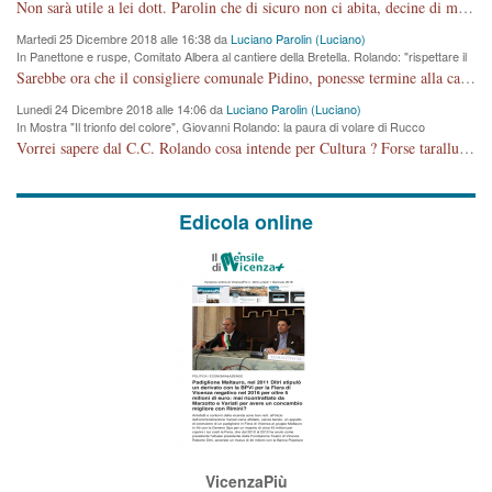
cronoprogramma"
Non sarà utile a lei dott. Parolin che di sicuro non ci abita, decine di migliaia di TIR, automobili e padroncini che passano quotidianamente per una strada appena rotabile, non è più possibile stendere i panni, attraversare la strada senza rischiare la morte, le case stanno crepando, i tempi sono cambiati e la bretella non passerà assolutamente per maddalene (ma cosa sta a dire?!), dia invece responsabilità a chi ha costruito tagliando la strada che doveva invece terminare a isola vicentina e non al moracchino lasciando Motta di Costabissara ancora in panne di traffico. I tempi sono cambiati dottore e se l'anagrafe della vita stagna nell'essere umano impressioni conservatrici, la società non le considera perchè va avanti, si industrializza e ha bisogno di infrastrutture e di sviluppo. Ultima considerazione, se è geloso di Rolando perchè vede in lui solo campagne politiche mentre si difendono i SOLI diritti dei cittadini, la preghiamo faccia considerazioni più appropriate. Saluti e complimenti per i suoi scritti.
Martedi 25 Dicembre 2018 alle 16:38 da
Luciano Parolin (Luciano)
In Panettone e ruspe, Comitato Albera al cantiere della Bretella. Rolando: "rispettare il
cronoprogramma"
Sarebbe ora che il consigliere comunale Pidino, ponesse termine alla campagna elettorale nel territorio del suo seggio Villaggio del Sole. La tiraca è iniziata, distruggerà 6 km di prateria ovest della città, ricca di fonti e sorgenti d'acqua. I cittadini di Maddalene non avranno più Pace la notte. Molta colpa per la costruzione di questa Strada è proprio del signor Rolando,dei suoi gazebo mobili e che vuol far passare questa opera VANDALICA come progetto "utile" a chi ? Non è cosa seria sig. Rolando!
Lunedi 24 Dicembre 2018 alle 14:06 da
Luciano Parolin (Luciano)
In Mostra "Il trionfo del colore", Giovanni Rolando: la paura di volare di Rucco
Vorrei sapere dal C.C. Rolando cosa intende per Cultura ? Forse tarallucci, vino e sagre, o spaghetti tricolori del PD ? Il continuo (s)parlare della mostra a Palazzo Chiericati caro consigliere DANNEGGIA FORTEMENTE l'immagine della città TUTTA e fa deviare i consensi che in RUSSIA (badi bene ex U.R.S.S.) sono ECCELLENTI. A livello artistico l'evento è di alta Valenza culturale, COMPITO di Tutta la Cittadinanza fare il possibile per propagandare l'iniziativa senza farne UN CASO PARTITICO come fa Lei da sempre. Meno Gazebo + Partecipazione! E così sia. Amen.
Edicola online
VicenzaPiù