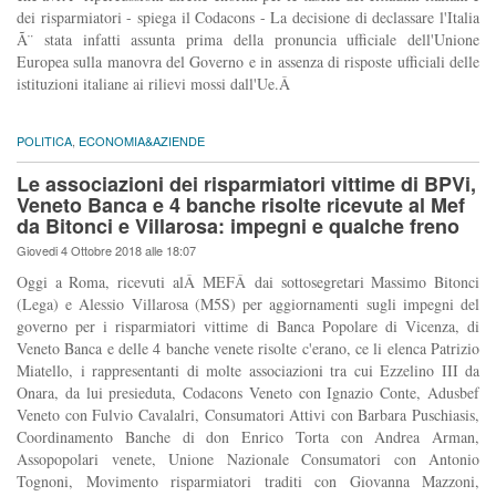
dei risparmiatori - spiega il Codacons - La decisione di declassare l'Italia
Ã¨ stata infatti assunta prima della pronuncia ufficiale dell'Unione
Europea sulla manovra del Governo e in assenza di risposte ufficiali delle
istituzioni italiane ai rilievi mossi dall'Ue.Â
POLITICA
,
ECONOMIA&AZIENDE
Le associazioni dei risparmiatori vittime di BPVi,
Veneto Banca e 4 banche risolte ricevute al Mef
da Bitonci e Villarosa: impegni e qualche freno
Giovedi 4 Ottobre 2018 alle 18:07
Oggi a Roma, ricevuti alÂ MEFÂ dai sottosegretari Massimo Bitonci
(Lega) e Alessio Villarosa (M5S) per aggiornamenti sugli impegni del
governo per i risparmiatori vittime di Banca Popolare di Vicenza, di
Veneto Banca e delle 4 banche venete risolte c'erano, ce li elenca Patrizio
Miatello, i rappresentanti di molte associazioni tra cui Ezzelino III da
Onara, da lui presieduta, Codacons Veneto con Ignazio Conte, Adusbef
Veneto con Fulvio Cavalalri, Consumatori Attivi con Barbara Puschiasis,
Coordinamento Banche di don Enrico Torta con Andrea Arman,
Assopopolari venete, Unione Nazionale Consumatori con Antonio
Tognoni, Movimento risparmiatori traditi con Giovanna Mazzoni,