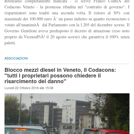
Riteniamo completamente mancata - ci scrive Franco ConteÂ del
Codacons Veneto - la promessa ribadita nel "contratto di governo". I
risparmiatori sono traditi una seconda volta. Il ristoro al 30% con
massimale dei 100.000 euro Ã¨ un passo indietro su quanto riconosciuto e
votato all'unanimitÃ dal Parlamento con la l.205 del dicembre scorso. Il
Governo Gentiloni aveva predisposto il decreto di attuazione (reso noto
proprio da VicenzaPiÃ¹ il 20 agosto scorso) che garantiva il 100% senza
paletti.
ASSOCIAZIONI
Blocco mezzi diesel in Veneto, il Codacons:
"tutti i proprietari possono chiedere il
risarcimento del danno"
Lunedi 22 Ottobre 2018 alle 15:08