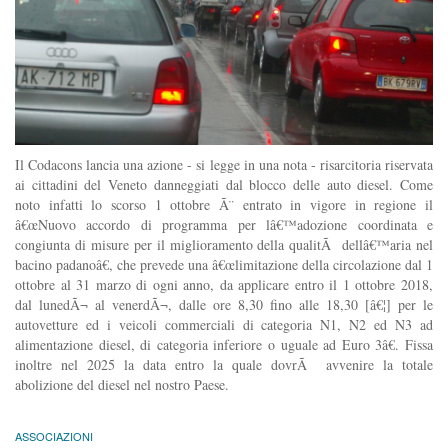
Il Codacons lancia una azione - si legge in una nota - risarcitoria riservata
ai cittadini del Veneto danneggiati dal blocco delle auto diesel. Come
noto infatti lo scorso 1 ottobre Ã¨ entrato in vigore in regione il
â€œNuovo accordo di programma per lâ€™adozione coordinata e
congiunta di misure per il miglioramento della qualitÃ dellâ€™aria nel
bacino padanoâ€, che prevede una â€œlimitazione della circolazione dal 1
ottobre al 31 marzo di ogni anno, da applicare entro il 1 ottobre 2018,
dal lunedÃ¬ al venerdÃ¬, dalle ore 8,30 fino alle 18,30 [â€¦] per le
autovetture ed i veicoli commerciali di categoria N1, N2 ed N3 ad
alimentazione diesel, di categoria inferiore o uguale ad Euro 3â€. Fissa
inoltre nel 2025 la data entro la quale dovrÃ avvenire la totale
abolizione del diesel nel nostro Paese.
ASSOCIAZIONI