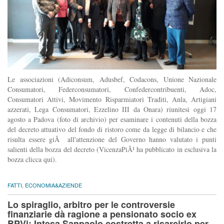
Le associazioni (Adiconsum, Adusbef, Codacons, Unione Nazionale
Consumatori, Federconsumatori, Confedercontribuenti, Adoc,
Consumatori Attivi, Movimento Risparmiatori Traditi, Anla, Artigiani
azzerati, Lega Consumatori, Ezzelino III da Onara) riunitesi oggi 17
agosto a Padova (foto di archivio) per esaminare i contenuti della bozza
del decreto attuativo del fondo di ristoro come da legge di bilancio e che
risulta essere giÃ all'attenzione del Governo hanno valutato i punti
salienti della bozza del decreto (VicenzaPiÃ¹ ha pubblicato in esclusiva la
bozza clicca qui).
FATTI
,
ECONOMIA&AZIENDE
Lo spiraglio, arbitro per le controversie
finanziarie dà ragione a pensionato socio ex
BPVi: Intesa Sanpaolo costretta a risarcirlo per