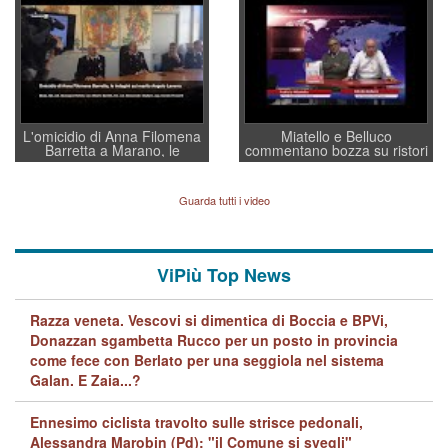
a supporto della cabina di
regia al Mef
L'omicidio di Anna Filomena
Miatello e Belluco
Barretta a Marano, le
commentano bozza su ristori
indagini dei carabinieri di
BPVi e Veneto Banca
Vicenza sul marito Angelo
Lavarra: più avvincenti di
Guarda tutti i video
quelle di... Barbara D'Urso
ViPiù Top News
Razza veneta. Vescovi si dimentica di Boccia e BPVi,
Donazzan sgambetta Rucco per un posto in provincia
come fece con Berlato per una seggiola nel sistema
Galan. E Zaia...?
Ennesimo ciclista travolto sulle strisce pedonali,
Alessandra Marobin (Pd): "il Comune si svegli"