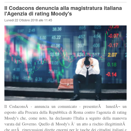
Il Codacons denuncia alla magistratura italiana
l'Agenzia di rating Moody's
Lunedi 22 Ottobre 2018 alle 11:45
Il CodaconsÂ - annuncia un comunicato - presenterÃ lunedÃ¬ un
esposto alla Procura della Repubblica di Roma contro l'agenzia di rating
Moody's che, come noto, ha declassato l'Italia a seguito della manovra
varata dal Governo. Quello di Moody's Ã¨ un atto a rischio illegittimitÃ
che avrÃ ripercussioni dirette enormi per le tasche dei cittadini italiani e