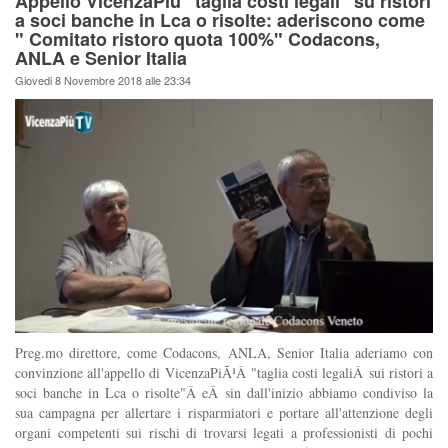
Appello VicenzaPiù "taglia costi legali" su ristori
a soci banche in Lca o risolte: aderiscono come
" Comitato ristoro quota 100%" Codacons,
ANLA e Senior Italia
Giovedi 8 Novembre 2018 alle 23:34
Preg.mo direttore, come Codacons, ANLA, Senior Italia aderiamo con
convinzione all'appello di VicenzaPiÃ¹Â "taglia costi legaliÂ sui ristori a
soci banche in Lca o risolte"Â eÂ sin dall'inizio abbiamo condiviso la
sua campagna per allertare i risparmiatori e portare all'attenzione degli
organi competenti sui rischi di trovarsi legati a professionisti di pochi