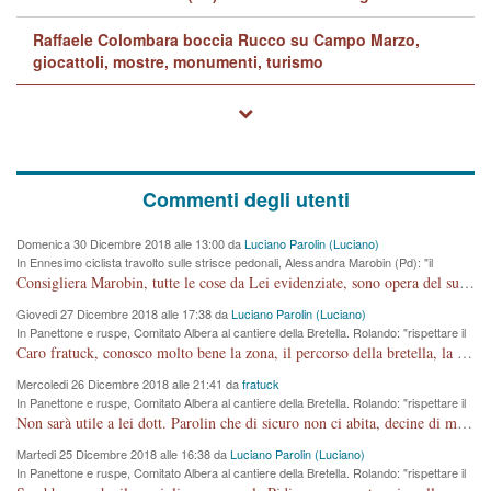
Raffaele Colombara boccia Rucco su Campo Marzo,
giocattoli, mostre, monumenti, turismo
Commenti degli utenti
Domenica 30 Dicembre 2018 alle 13:00 da
Luciano Parolin (Luciano)
In Ennesimo ciclista travolto sulle strisce pedonali, Alessandra Marobin (Pd): "il
Comune si svegli"
Consigliera Marobin, tutte le cose da Lei evidenziate, sono opera del suo ex Assessore e compagno di Partito Antonio Marco Dalla Pozza Assessore alla "progettazione" di piste ciclabili e altre porcherie. A lui manderei il conto da saldare per incidenti e danni alle persone. E' ora che "finiamola." Avete perso rassegnatevi. qui IL SINDACO RUCCO NON C'ENTRA PER NIENTE. CAPITO!!!!!!!! Amen.
Giovedi 27 Dicembre 2018 alle 17:38 da
Luciano Parolin (Luciano)
In Panettone e ruspe, Comitato Albera al cantiere della Bretella. Rolando: "rispettare il
cronoprogramma"
Caro fratuck, conosco molto bene la zona, il percorso della bretella, la situazione dei cittadini, abito in Viale Trento. A partire dal 2003 ho partecipato al Comitato di Maddalene pro bretella, e a riunioni propositive per apportare modifiche al progetto. Numerose mie foto del territorio sono arrivate a Roma, altri miei interventi (non graditi dalla Sx) sono stati pubblicati dal GdV, assieme ad altri come Ciro Asproso, ora favorevole alla bretella. Ho partecipato alla raccolta firme per la chiusura della strada x 5 giorni eseguita dal Sindaco Hullwech per sforamento 180 Micro/g. Pertanto come impegno per la tematica sono apposto con la coscienza. Ora il Progetto è partito, fine! Voglio dire che la nuova Giunta "comunale" non c'entra più. L'opera sarà "malauguratamente" eseguita, ma non con il mio placet. Il Consigliere Comunale dovrebbe capire che la campagna elettorale è finita, con buona pace di tutti. Quello che invece dovrebbe interessare è la proprietà della strada, dall'uscita autostradale Ovest, sino alla Rotatoria dell'Albara, vi sono tre possessori: Autostrade SpA; La Provincia, il Comune. Come la mettiamo per il futuro ? I costi, da 50 sono saliti a 100 milioni di € come dire 20 milioni a KM (!) da non credere. Comunque si farà. Ma nessuno canti Vittoria, anzi meglio non farne un ulteriore fatto "partitico" per questioni elettorali o di seggio. Se mi manda la sua mail, sono disponibile ad inviare i documenti e le foto sopra descritte. Con ossequi, Luciano Parolin
Mercoledi 26 Dicembre 2018 alle 21:41 da
fratuck
In Panettone e ruspe, Comitato Albera al cantiere della Bretella. Rolando: "rispettare il
cronoprogramma"
Non sarà utile a lei dott. Parolin che di sicuro non ci abita, decine di migliaia di TIR, automobili e padroncini che passano quotidianamente per una strada appena rotabile, non è più possibile stendere i panni, attraversare la strada senza rischiare la morte, le case stanno crepando, i tempi sono cambiati e la bretella non passerà assolutamente per maddalene (ma cosa sta a dire?!), dia invece responsabilità a chi ha costruito tagliando la strada che doveva invece terminare a isola vicentina e non al moracchino lasciando Motta di Costabissara ancora in panne di traffico. I tempi sono cambiati dottore e se l'anagrafe della vita stagna nell'essere umano impressioni conservatrici, la società non le considera perchè va avanti, si industrializza e ha bisogno di infrastrutture e di sviluppo. Ultima considerazione, se è geloso di Rolando perchè vede in lui solo campagne politiche mentre si difendono i SOLI diritti dei cittadini, la preghiamo faccia considerazioni più appropriate. Saluti e complimenti per i suoi scritti.
Martedi 25 Dicembre 2018 alle 16:38 da
Luciano Parolin (Luciano)
In Panettone e ruspe, Comitato Albera al cantiere della Bretella. Rolando: "rispettare il
cronoprogramma"