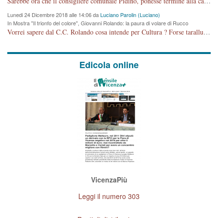
Sarebbe ora che il consigliere comunale Pidino, ponesse termine alla campagna elettorale nel territorio del suo seggio Villaggio del Sole. La tiraca è iniziata, distruggerà 6 km di prateria ovest della città, ricca di fonti e sorgenti d'acqua. I cittadini di Maddalene non avranno più Pace la notte. Molta colpa per la costruzione di questa Strada è proprio del signor Rolando,dei suoi gazebo mobili e che vuol far passare questa opera VANDALICA come progetto "utile" a chi ? Non è cosa seria sig. Rolando!
Lunedi 24 Dicembre 2018 alle 14:06 da
Luciano Parolin (Luciano)
In Mostra "Il trionfo del colore", Giovanni Rolando: la paura di volare di Rucco
Vorrei sapere dal C.C. Rolando cosa intende per Cultura ? Forse tarallucci, vino e sagre, o spaghetti tricolori del PD ? Il continuo (s)parlare della mostra a Palazzo Chiericati caro consigliere DANNEGGIA FORTEMENTE l'immagine della città TUTTA e fa deviare i consensi che in RUSSIA (badi bene ex U.R.S.S.) sono ECCELLENTI. A livello artistico l'evento è di alta Valenza culturale, COMPITO di Tutta la Cittadinanza fare il possibile per propagandare l'iniziativa senza farne UN CASO PARTITICO come fa Lei da sempre. Meno Gazebo + Partecipazione! E così sia. Amen.
Edicola online
VicenzaPiù
Leggi il numero 303