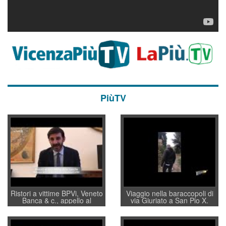
PiùTV
Ristori a vittime BPVi, Veneto
Viaggio nella baraccopoli di
Banca & c., appello al
via Giuriato a San Pio X.
sottosegretario Alessio
Vicenza ai Vicentini: “faremo
Villarosa: per mettere ordine
un regalo di Natale ai
convochi con Di Maio CNCU
residenti”