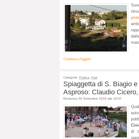
Sono
rit
prot
ambi
rapp
dall
marc
Continua a leggere
Categorie:
Politica
,
Fatti
Spiaggetta di S. Biagio e
Asproso: Claudio Cicero, c
Domenica 30 Settembre 2018 alle 16:07
Qual
auto
pub
Civi
di t
spos