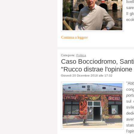
live
sare
Il g
ecol
Continua a leggere
Categorie:
Politica
Caso Bocciodromo, Santini
"Rucco distrae l'opinione
Giovedi 20 Dicembre 2018 alle 17:32
"Ab
con
port
sul 
svil
dedi
aven
stat
l'op