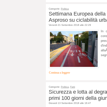
Categorie:
Politica
Settimana Europea della M
Asproso su ciclabilità ur
Venerdi 21 Settembre 2018 alle 22:29
In 
con
pres
d'in
all
segn
Continua a leggere
Categorie:
Politica
,
Fatti
Sicurezza e lotta al degr
primi 100 giorni della giu
Giovedi 13 Settembre 2018 alle 16:47