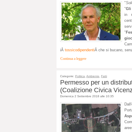
"
Sol
"
Gli
in 
cent
serv
"
Fes
gio
Ca
iÂ
tossicodipendenti
Â che si bucano, senz
Continua a leggere
Categorie:
Politica
,
Ambiente
,
Fatti
Permesso per un distribut
(Coalizione Civica Vicen
Domenica 2 Settembre 2018 alle 10:35
Dall
Port
Asp
Comu
aree