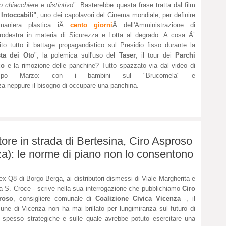
o chiacchiere e distintivo
". Basterebbe questa frase tratta dal film
 Intoccabili
", uno dei capolavori del Cinema mondiale, per definire
maniera plastica iÂ
cento giorni
Â dell'Amministrazione di
rodestra in materia di Sicurezza e Lotta al degrado. A cosa Ã¨
ito tutto il battage propagandistico sul Presidio fisso durante la
ta dei Oto
", la polemica sull'uso del
Taser
, il tour dei
Parchi
co
e la rimozione delle panchine? Tutto spazzato via dal video di
mpo Marzo: con i bambini sul "Brucomela" e
a neppure il bisogno di occupare una panchina.
ore in strada di Bertesina, Ciro Asproso
za): le norme di piano non lo consentono
'ex Q8 di Borgo Berga, ai distributori dismessi di Viale Margherita e
a S. Croce - scrive nella sua interrogazione che pubblichiamo
Ciro
roso
, consigliere comunale di
Coalizione Civica
Vicenza
-, il
ne di Vicenza non ha mai brillato per lungimiranza sul futuro di
 spesso strategiche e sulle quale avrebbe potuto esercitare una