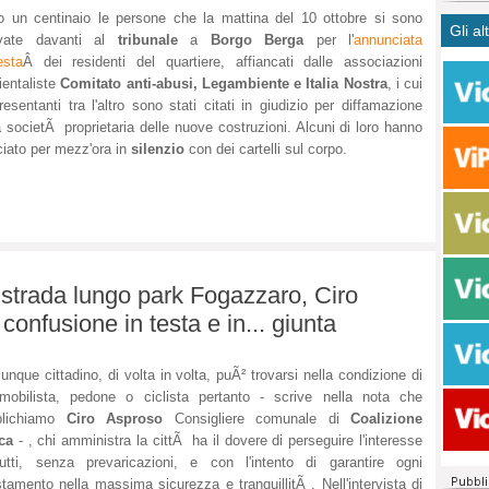
CASO
bisog
campa
 un centinaio le persone che la mattina del 10 ottobre si sono
Gli al
Meno 
Ultim
pace 
rovate davanti al
tribunale
a
Borgo Berga
per l'
annunciata
Amen
Rolan
inter
esta
Â dei residenti del quartiere, affiancati dalle associazioni
polit
dall'
entaliste
Comitato anti-abusi, Legambiente e Italia Nostra
, i cui
resentanti tra l'altro sono stati citati in giudizio per diffamazione
dei c
Rotat
a societÃ proprietaria delle nuove costruzioni. Alcuni di loro hanno
consi
Autos
iato per mezz'ora in
silenzio
con dei cartelli sul corpo.
compl
Come 
50 so
20 mi
Comu
Vitto
fatto 
 strada lungo park Fogazzaro, Ciro
seggi
onfusione in testa e in... giunta
dispo
sopra
Paro
unque cittadino, di volta in volta, puÃ² trovarsi nella condizione di
mobilista, pedone o ciclista pertanto - scrive nella nota che
blichiamo
Ciro Asproso
Consigliere comunale di
Coalizione
ca
- , chi amministra la cittÃ ha il dovere di perseguire l'interesse
utti, senza prevaricazioni, e con l'intento di garantire ogni
tamento nella massima sicurezza e tranquillitÃ . Nell'intervista di