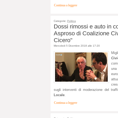
Continua a leggere
Categorie:
Politica
Dossi rimossi e auto in c
Asproso di Coalizione Ci
Cicero"
Mercoledi 5 Dicembre 2018 alle 17:20
Migl
Civi
com
una 
euro
attu
cres
sugli interventi di moderazione del tra
Locale
.
Continua a leggere