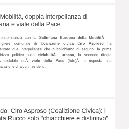
obilità, doppia interpellanza di
bana e viale della Pace
concomitanza con la
Settimana Europea della MobilitÃ
il
sigliere comunale di
Coalizione civica Ciro Asproso
ha
entato due interpellanze che pubblichiamo di seguito: la prima
dirizzo politico sulla
ciclabilitÃ urbana
, la seconda riferita
aÂ ciclabile suÂ
viale della Pace
(foto)Â in risposta alla
alazione di alcuni residenti.
ado, Ciro Asproso (Coalizione Civica): i
nta Rucco solo "chiacchiere e distintivo"