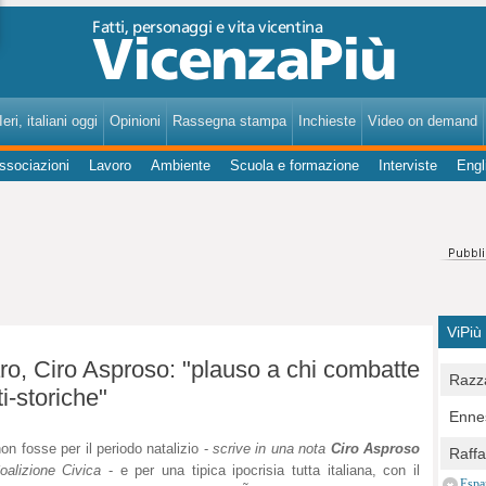
VicenzaPiù - Notizie, Inchieste, Analisi su Vicenza e provincia
eri, italiani oggi
Opinioni
Rassegna stampa
Inchieste
Video on demand
ssociazioni
Lavoro
Ambiente
Scuola e formazione
Interviste
Engl
ViPiù
o, Ciro Asproso: "plauso a chi combatte
Razza
i-storiche"
Bocc
Ennes
per u
pedon
on fosse per il periodo natalizio -
scrive in una nota
Ciro Asproso
Berla
Raff
Comun
oalizione Civica
- e per una tipica ipocrisia tutta italiana, con il
E Zai
Campo
Espa