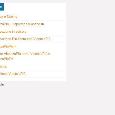
ne
cy e Cookie
zaPiù, il reporter sei anche tu
ibuzione in edicola
mazione Più libera con VicenzaPiù
zaPiùPoint
te VicenzaPiu.com, VicenzaPiù e
nzaPiùTV
icità
zione VicenzaPiù