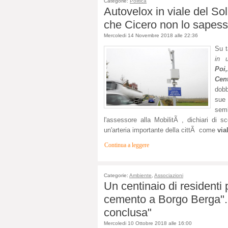
Categorie:
Politica
Autovelox in viale del Sole
che Cicero non lo sapess
Mercoledi 14 Novembre 2018 alle 22:36
Su t
in 
Po
Cen
dobb
sue 
semb
l'assessore alla MobilitÃ , dichiari di
un'arteria importante della cittÃ come
via
Continua a leggere
Categorie:
Ambiente
,
Associazioni
Un centinaio di residenti 
cemento a Borgo Berga". 
conclusa"
Mercoledi 10 Ottobre 2018 alle 16:00