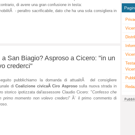
contrario, di avere una gran confusione in testa:
Pagi
obilitÃ - peraltro sacrificabile, dato che ha una sola consigliera in
Priva
Vicen
Distr
Infor
Vicen
 a San Biagio? Asproso a Cicero: "in un
Testa
o crederci"
Vice
Pubbl
seguito pubblichiamo la domanda di attualitÃ del consigliere
unale di
Coalizione civicaÂ
Ciro Asproso
sulla nuova strada in
Reda
ro storico ipotizzata dal'assessore Claudio Cicero: "
Confesso che
un primo momento non volevo crederci
" Ã¨ il primo commento di
oso.