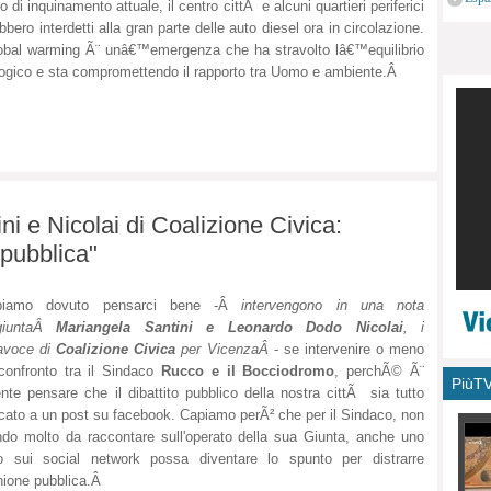
llo di inquinamento attuale, il centro cittÃ e alcuni quartieri periferici
monu
bbero interdetti alla gran parte delle auto diesel ora in circolazione.
lobal warming Ã¨ unâ€™emergenza che ha stravolto lâ€™equilibrio
ogico e sta compromettendo il rapporto tra Uomo e ambiente.Â
 e Nicolai di Coalizione Civica:
 pubblica"
biamo dovuto pensarci bene -Â
intervengono in una nota
giuntaÂ
Mariangela Santini e Leonardo Dodo Nicolai
, i
avoce di
Coalizione Civica
per VicenzaÂ
- se intervenire o meno
confronto tra il Sindaco
Rucco e il Bocciodromo
, perchÃ© Ã¨
PiùT
ente pensare che il dibattito pubblico della nostra cittÃ sia tutto
cato a un post su facebook. Capiamo perÃ² che per il Sindaco, non
do molto da raccontare sull'operato della sua Giunta, anche uno
o sui social network possa diventare lo spunto per distrarre
inione pubblica.Â