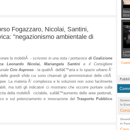
Risto
Venet
appel
Aless
mette
orso Fogazzaro, Nicolai, Santini,
con 
suppo
vica: "negazionismo ambientale di
regia
L'omi
Filom
iorare la mobilitÃ -
scrivono in una nota i portavoce
di Coalizione
Maran
carab
Guarda
ca
Leonardo Nicolai, Mariangela Santini
e il Consigliere
marit
più a
unale
Ciro Asproso
- la qualitÃ dellâ€™aria e lo spazio urbano Ã¨
di...
delle grandi sfide cui sono chiamati gli amministratori delle cittÃ
pee. La materia Ã¨ complessa e le soluzioni non sono facilmente
abili, ma tutti gli indicatori ci mostrano che occorre puntare sulla
Comme
cita della mobilitÃ ciclabile, sullâ€™aumento delle aree pedonali,
ffico e sul potenziamento e innovazione del
Trasporto Pubblico
Domeni
In Enne
(Lucian
Alessan
Consi
evide
Gioved
Asses
In Pane
(Lucian
Bretell
Caro 
Marco