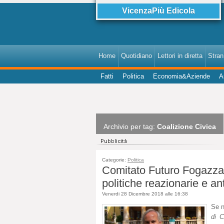
VicenzaPiù Edicola
Home
Quotidiano
Lettori in diretta
StranI
Fatti
Politica
Economia&Aziende
A
Archivio per tag:
Coalizione Civica
Categorie:
Politica
Comitato Futuro Fogazzar
politiche reazionarie e ant
Venerdi 28 Dicembre 2018 alle 16:38
Se n
di C