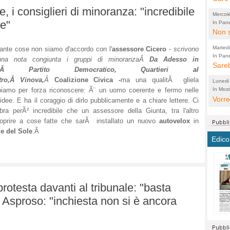
, i consiglieri di minoranza: "incredibile
perco
"prog
Mercol
cittad
porch
e"
In Pane
Bretell
Non s
2003 
per i
sicur
Madda
che "
Marted
ante cose non siamo d'accordo con l'
assessore Cicero
-
scrivono
autom
propo
qui 
In Pane
(Lucian
una nota congiunta i gruppi di minoranzaÂ
Da Adesso in
Bretell
Sareb
quot
proge
PER 
i,Â Partito Democratico, Quartieri al
Pidin
rotab
sono 
tro,Â Vinova,
Â
Coalizione Civica -
ma una qualitÃ gliela
Lunedi
elett
panni
(non 
In Most
iamo per forza riconoscere: Ã¨ un uomo coerente e fermo nelle
(Lucian
di vola
Vorre
Villa
la mo
dal G
idee. E ha il coraggio di dirlo pubblicamente e a chiare lettere. Ci
inten
distr
sono 
ra perÃ² incredibile che un assessore della Giunta, tra l'altro
Aspro
 scoprire a cose fatte che sarÃ installato un nuovo
autovelox
in
e sag
città,
asso
parte
le del Sole
.Â
conti
citta
a dir
chius
Edico
Chier
Pace 
costr
Sind
FORT
costr
invec
Micro
TUTTA
signo
morac
temat
RUSS
vuol
ancor
Ora i
protesta davanti al tribunale: "basta
ECCEL
come 
cambi
la nu
Asproso: "inchiesta non si è ancora
alta 
seria
stagn
L'ope
Citta
conse
ma no
propa
perch
Comu