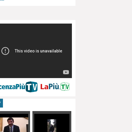
menti, turismo
V