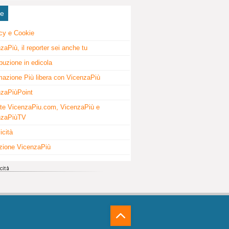
ne
cy e Cookie
zaPiù, il reporter sei anche tu
ibuzione in edicola
mazione Più libera con VicenzaPiù
zaPiùPoint
te VicenzaPiu.com, VicenzaPiù e
nzaPiùTV
icità
zione VicenzaPiù
⁁