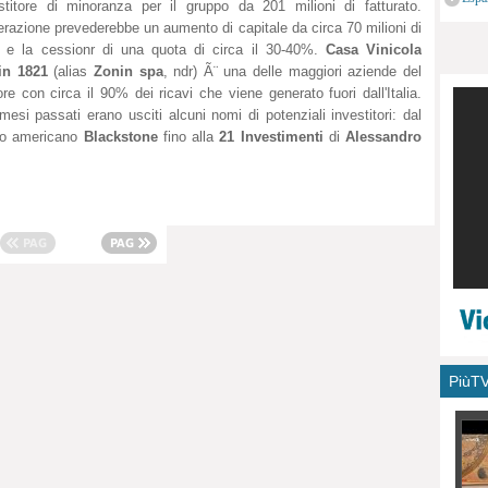
stitore di minoranza per il gruppo da 201 milioni di fatturato.
monu
erazione prevederebbe un aumento di capitale da circa 70 milioni di
 e la cessionr di una quota di circa il 30-40%.
Casa Vinicola
in 1821
(alias
Zonin spa
, ndr) Ã¨ una delle maggiori aziende del
ore con circa il 90% dei ricavi che viene generato fuori dall'Italia.
mesi passati erano usciti alcuni nomi di potenziali investitori: dal
do americano
Blackstone
fino alla
21 Investimenti
di
Alessandro
PiùT