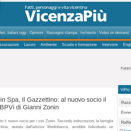
VicenzaPiù - Notizie, Inchieste, Analisi su Vicenza e provincia
eri, italiani oggi
Opinioni
Rassegna stampa
Inchieste
Video on demand
ssociazioni
Lavoro
Ambiente
Scuola e formazione
Interviste
Engl
ViPiù
n Spa, Il Gazzettino: al nuovo socio il
Razza
 BPVi di Gianni Zonin
Bocc
Ennes
per u
pedon
to il nuovo socio per i vini Zonin. Secondo indiscrezioni la famiglia
Berla
Raff
Comun
ntina, aiutata dall'advisor Mediobanca, avrebbe individuato un
E Zai
Campo
Espa