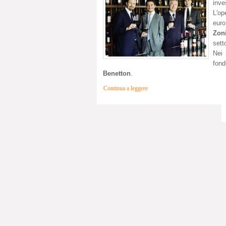
inve
L'op
euro
Zon
sett
Nei 
fon
Benetton
.
Continua a leggere