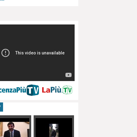
menti, turismo
V