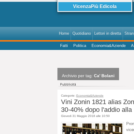
VicenzaPiù Edicola
Home
Quotidiano
Lettori in diretta
StranI
Fatti
Politica
Economia&Aziende
A
Archivio per tag:
Ca' Bolani
Categorie:
Economia&Aziende
Vini Zonin 1821 alias Zoni
30-40% dopo l'addio alla
Giovedi 31 Maggio 2018 alle 10:50
Pron
vice