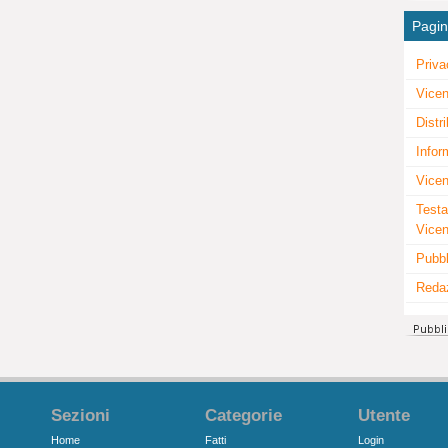
Pagi
Priva
Vicen
Distr
Infor
Vicen
Testa
Vice
Pubbl
Reda
Sezioni
Categorie
Utente
Home
Fatti
Login