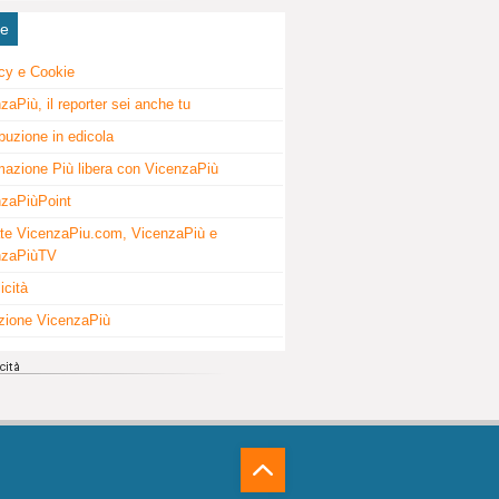
ne
cy e Cookie
zaPiù, il reporter sei anche tu
ibuzione in edicola
mazione Più libera con VicenzaPiù
zaPiùPoint
te VicenzaPiu.com, VicenzaPiù e
nzaPiùTV
icità
zione VicenzaPiù
⁁