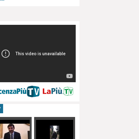
menti, turismo
V