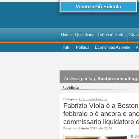
VicenzaPiù Edicola
Home
Quotidiano
Lettori in diretta
StranI
Fatti
Politica
Economia&Aziende
A
Archivio per tag:
Boston consulting
Categorie:
Economia&Aziende
Fabrizio Viola è a Boston
febbraio o è ancora e a
commissario liquidatore
Domenica 8 Aprile 2018 alle 21:39
Il 3