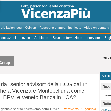
VicenzaPiù - Notizie, Inchieste, Analisi su Vicenza e provincia
eri, italiani oggi
Opinioni
Rassegna stampa
Inchieste
Video on demand
ssociazioni
Lavoro
Ambiente
Scuola e formazione
Interviste
Engl
 Group
ViPiù
 da "senior advisor" della BCG dal 1°
Razza
nche a Vicenza e Montebelluna come
Bocc
Ennes
 di BPVi e Veneto Banca in LCA?
per u
pedon
Berla
Raff
Comun
E Zai
0 gennaio scorso riportavamo sotto il titolo "
Effettive dal 31 gennaio
Campo
Espa