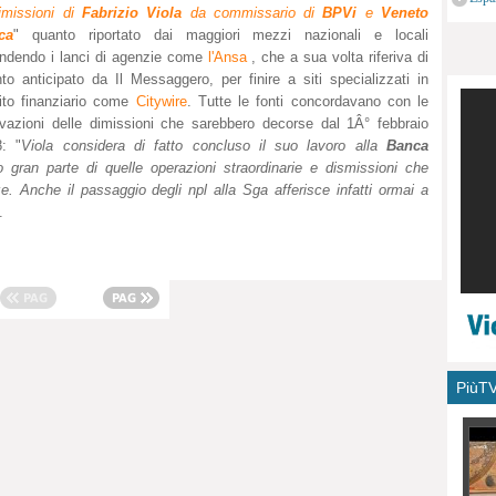
imissioni di
Fabrizio Viola
da commissario di
BPVi
e
Veneto
monu
ca
" quanto riportato dai maggiori mezzi nazionali e locali
endendo i lanci di agenzie come
l'Ansa
, che a sua volta riferiva di
to anticipato da Il Messaggero, per finire a siti specializzati in
to finanziario come
Citywire
. Tutte le fonti concordavano con le
vazioni delle dimissioni che sarebbero decorse dal 1Â° febbraio
: "
Viola considera di fatto concluso il suo lavoro alla
Banca
o gran parte di quelle operazioni straordinarie e dismissioni che
e. Anche il passaggio degli npl alla Sga afferisce infatti ormai a
.
PiùT