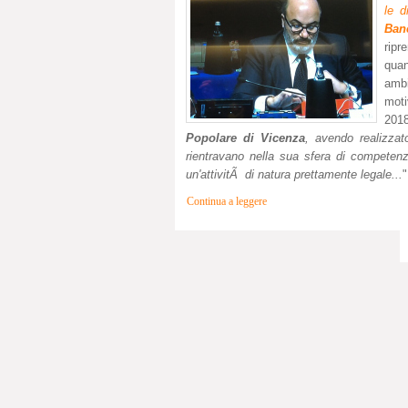
le d
Ban
ripr
quan
ambi
moti
2018
Popolare di Vicenza
, avendo realizzat
rientravano nella sua sfera di competenz
un'attivitÃ di natura prettamente legale...
"
Continua a leggere