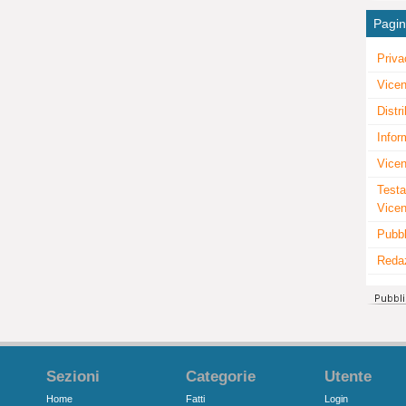
Pagi
Priva
Vicen
Distr
Infor
Vicen
Testa
Vice
Pubbl
Reda
Sezioni
Categorie
Utente
Home
Fatti
Login