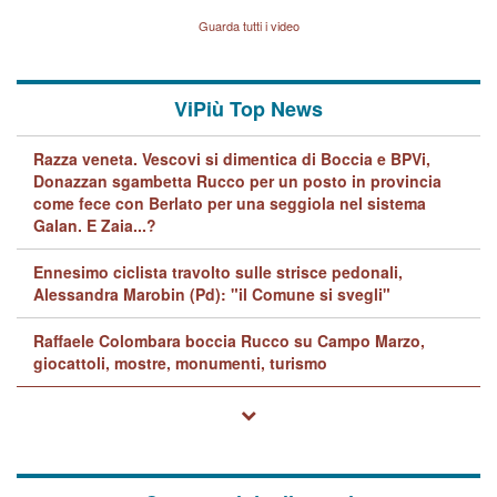
Vicenza sul marito Angelo
Lavarra: più avvincenti di
Guarda tutti i video
quelle di... Barbara D'Urso
ViPiù Top News
Razza veneta. Vescovi si dimentica di Boccia e BPVi,
Donazzan sgambetta Rucco per un posto in provincia
come fece con Berlato per una seggiola nel sistema
Galan. E Zaia...?
Ennesimo ciclista travolto sulle strisce pedonali,
Alessandra Marobin (Pd): "il Comune si svegli"
Raffaele Colombara boccia Rucco su Campo Marzo,
giocattoli, mostre, monumenti, turismo