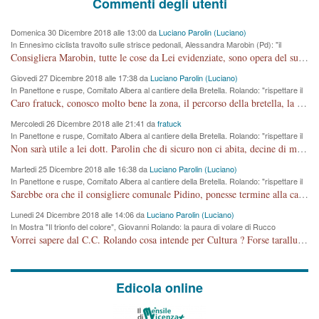
Commenti degli utenti
Domenica 30 Dicembre 2018 alle 13:00 da
Luciano Parolin (Luciano)
In Ennesimo ciclista travolto sulle strisce pedonali, Alessandra Marobin (Pd): "il
Comune si svegli"
Consigliera Marobin, tutte le cose da Lei evidenziate, sono opera del suo ex Assessore e compagno di Partito Antonio Marco Dalla Pozza Assessore alla "progettazione" di piste ciclabili e altre porcherie. A lui manderei il conto da saldare per incidenti e danni alle persone. E' ora che "finiamola." Avete perso rassegnatevi. qui IL SINDACO RUCCO NON C'ENTRA PER NIENTE. CAPITO!!!!!!!! Amen.
Giovedi 27 Dicembre 2018 alle 17:38 da
Luciano Parolin (Luciano)
In Panettone e ruspe, Comitato Albera al cantiere della Bretella. Rolando: "rispettare il
cronoprogramma"
Caro fratuck, conosco molto bene la zona, il percorso della bretella, la situazione dei cittadini, abito in Viale Trento. A partire dal 2003 ho partecipato al Comitato di Maddalene pro bretella, e a riunioni propositive per apportare modifiche al progetto. Numerose mie foto del territorio sono arrivate a Roma, altri miei interventi (non graditi dalla Sx) sono stati pubblicati dal GdV, assieme ad altri come Ciro Asproso, ora favorevole alla bretella. Ho partecipato alla raccolta firme per la chiusura della strada x 5 giorni eseguita dal Sindaco Hullwech per sforamento 180 Micro/g. Pertanto come impegno per la tematica sono apposto con la coscienza. Ora il Progetto è partito, fine! Voglio dire che la nuova Giunta "comunale" non c'entra più. L'opera sarà "malauguratamente" eseguita, ma non con il mio placet. Il Consigliere Comunale dovrebbe capire che la campagna elettorale è finita, con buona pace di tutti. Quello che invece dovrebbe interessare è la proprietà della strada, dall'uscita autostradale Ovest, sino alla Rotatoria dell'Albara, vi sono tre possessori: Autostrade SpA; La Provincia, il Comune. Come la mettiamo per il futuro ? I costi, da 50 sono saliti a 100 milioni di € come dire 20 milioni a KM (!) da non credere. Comunque si farà. Ma nessuno canti Vittoria, anzi meglio non farne un ulteriore fatto "partitico" per questioni elettorali o di seggio. Se mi manda la sua mail, sono disponibile ad inviare i documenti e le foto sopra descritte. Con ossequi, Luciano Parolin
Mercoledi 26 Dicembre 2018 alle 21:41 da
fratuck
In Panettone e ruspe, Comitato Albera al cantiere della Bretella. Rolando: "rispettare il
cronoprogramma"
Non sarà utile a lei dott. Parolin che di sicuro non ci abita, decine di migliaia di TIR, automobili e padroncini che passano quotidianamente per una strada appena rotabile, non è più possibile stendere i panni, attraversare la strada senza rischiare la morte, le case stanno crepando, i tempi sono cambiati e la bretella non passerà assolutamente per maddalene (ma cosa sta a dire?!), dia invece responsabilità a chi ha costruito tagliando la strada che doveva invece terminare a isola vicentina e non al moracchino lasciando Motta di Costabissara ancora in panne di traffico. I tempi sono cambiati dottore e se l'anagrafe della vita stagna nell'essere umano impressioni conservatrici, la società non le considera perchè va avanti, si industrializza e ha bisogno di infrastrutture e di sviluppo. Ultima considerazione, se è geloso di Rolando perchè vede in lui solo campagne politiche mentre si difendono i SOLI diritti dei cittadini, la preghiamo faccia considerazioni più appropriate. Saluti e complimenti per i suoi scritti.
Martedi 25 Dicembre 2018 alle 16:38 da
Luciano Parolin (Luciano)
In Panettone e ruspe, Comitato Albera al cantiere della Bretella. Rolando: "rispettare il
cronoprogramma"
Sarebbe ora che il consigliere comunale Pidino, ponesse termine alla campagna elettorale nel territorio del suo seggio Villaggio del Sole. La tiraca è iniziata, distruggerà 6 km di prateria ovest della città, ricca di fonti e sorgenti d'acqua. I cittadini di Maddalene non avranno più Pace la notte. Molta colpa per la costruzione di questa Strada è proprio del signor Rolando,dei suoi gazebo mobili e che vuol far passare questa opera VANDALICA come progetto "utile" a chi ? Non è cosa seria sig. Rolando!
Lunedi 24 Dicembre 2018 alle 14:06 da
Luciano Parolin (Luciano)
In Mostra "Il trionfo del colore", Giovanni Rolando: la paura di volare di Rucco
Vorrei sapere dal C.C. Rolando cosa intende per Cultura ? Forse tarallucci, vino e sagre, o spaghetti tricolori del PD ? Il continuo (s)parlare della mostra a Palazzo Chiericati caro consigliere DANNEGGIA FORTEMENTE l'immagine della città TUTTA e fa deviare i consensi che in RUSSIA (badi bene ex U.R.S.S.) sono ECCELLENTI. A livello artistico l'evento è di alta Valenza culturale, COMPITO di Tutta la Cittadinanza fare il possibile per propagandare l'iniziativa senza farne UN CASO PARTITICO come fa Lei da sempre. Meno Gazebo + Partecipazione! E così sia. Amen.
Edicola online