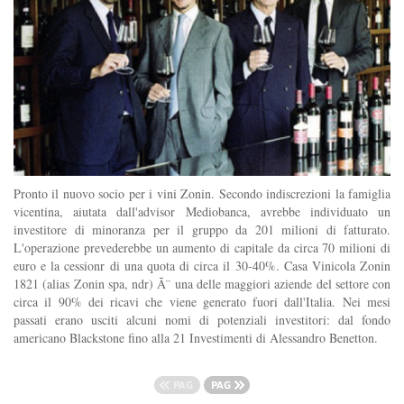
Pronto il nuovo socio per i vini Zonin. Secondo indiscrezioni la famiglia
vicentina, aiutata dall'advisor Mediobanca, avrebbe individuato un
investitore di minoranza per il gruppo da 201 milioni di fatturato.
L'operazione prevederebbe un aumento di capitale da circa 70 milioni di
euro e la cessionr di una quota di circa il 30-40%. Casa Vinicola Zonin
1821 (alias Zonin spa, ndr) Ã¨ una delle maggiori aziende del settore con
circa il 90% dei ricavi che viene generato fuori dall'Italia. Nei mesi
passati erano usciti alcuni nomi di potenziali investitori: dal fondo
americano Blackstone fino alla 21 Investimenti di Alessandro Benetton.