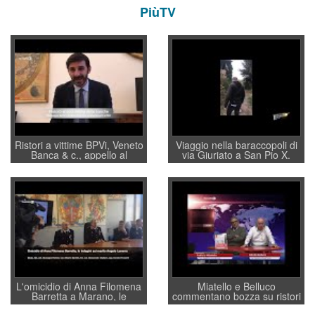
PiùTV
Ristori a vittime BPVi, Veneto
Viaggio nella baraccopoli di
Banca & c., appello al
via Giuriato a San Pio X.
sottosegretario Alessio
Vicenza ai Vicentini: “faremo
Villarosa: per mettere ordine
un regalo di Natale ai
convochi con Di Maio CNCU
residenti”
a supporto della cabina di
regia al Mef
L'omicidio di Anna Filomena
Miatello e Belluco
Barretta a Marano, le
commentano bozza su ristori
indagini dei carabinieri di
BPVi e Veneto Banca